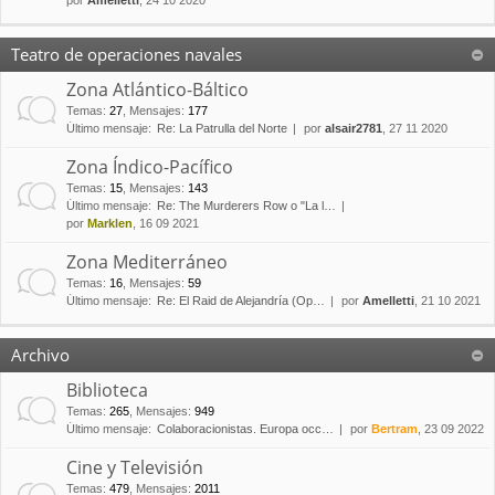
por
Amelletti
, 24 10 2020
Teatro de operaciones navales
Zona Atlántico-Báltico
Temas
:
27
,
Mensajes
:
177
Último mensaje:
Re: La Patrulla del Norte
por
alsair2781
, 27 11 2020
Zona Índico-Pacífico
Temas
:
15
,
Mensajes
:
143
Último mensaje:
Re: The Murderers Row o "La l…
por
Marklen
, 16 09 2021
Zona Mediterráneo
Temas
:
16
,
Mensajes
:
59
Último mensaje:
Re: El Raid de Alejandría (Op…
por
Amelletti
, 21 10 2021
Archivo
Biblioteca
Temas
:
265
,
Mensajes
:
949
Último mensaje:
Colaboracionistas. Europa occ…
por
Bertram
, 23 09 2022
Cine y Televisión
Temas
:
479
,
Mensajes
:
2011