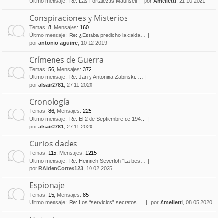
Último mensaje:
Re: Las Fortalezas Maunsell
por
Amelletti
, 21 10 2021
Conspiraciones y Misterios
Temas
:
8
,
Mensajes
:
160
Último mensaje:
Re: ¿Estaba predicho la caida…
por
antonio aguirre
, 10 12 2019
Crímenes de Guerra
Temas
:
56
,
Mensajes
:
372
Último mensaje:
Re: Jan y Antonina Zabinski: …
por
alsair2781
, 27 11 2020
Cronología
Temas
:
86
,
Mensajes
:
225
Último mensaje:
Re: El 2 de Septiembre de 194…
por
alsair2781
, 27 11 2020
Curiosidades
Temas
:
115
,
Mensajes
:
1215
Último mensaje:
Re: Heinrich Severloh "La bes…
por
RAidenCortes123
, 10 02 2025
Espionaje
Temas
:
15
,
Mensajes
:
85
Último mensaje:
Re: Los “servicios” secretos …
por
Amelletti
, 08 05 2020