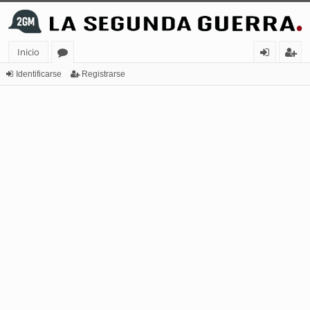
Inicio
or
de
eg
Identificarse
Registrarse
os
nt
ist
ifi
ra
ca
rs
rs
e
e