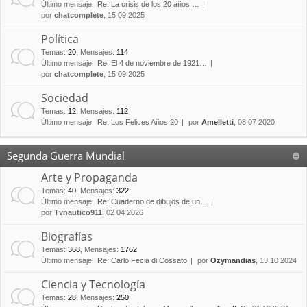
Último mensaje:
Re: La crisis de los 20 años …
por
chatcomplete
, 15 09 2025
Política
Temas
:
20
,
Mensajes
:
114
Último mensaje:
Re: El 4 de noviembre de 1921…
por
chatcomplete
, 15 09 2025
Sociedad
Temas
:
12
,
Mensajes
:
112
Último mensaje:
Re: Los Felices Años 20
por
Amelletti
, 08 07 2020
Segunda Guerra Mundial
Arte y Propaganda
Temas
:
40
,
Mensajes
:
322
Último mensaje:
Re: Cuaderno de dibujos de un…
por
Tvnautico911
, 02 04 2026
Biografías
Temas
:
368
,
Mensajes
:
1762
Último mensaje:
Re: Carlo Fecia di Cossato
por
Ozymandias
, 13 10 2024
Ciencia y Tecnología
Temas
:
28
,
Mensajes
:
250