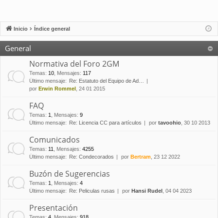
Inicio
Índice general
General
Normativa del Foro 2GM
Temas
:
10
,
Mensajes
:
117
Último mensaje:
Re: Estatuto del Equipo de Ad…
por
Erwin Rommel
, 24 01 2015
FAQ
Temas
:
1
,
Mensajes
:
9
Último mensaje:
Re: Licencia CC para artículos
por
tavoohio
, 30 10 2013
Comunicados
Temas
:
11
,
Mensajes
:
4255
Último mensaje:
Re: Condecorados
por
Bertram
, 23 12 2022
Buzón de Sugerencias
Temas
:
1
,
Mensajes
:
4
Último mensaje:
Re: Peliculas rusas
por
Hansi Rudel
, 04 04 2023
Presentación
Temas
:
4
,
Mensajes
:
918