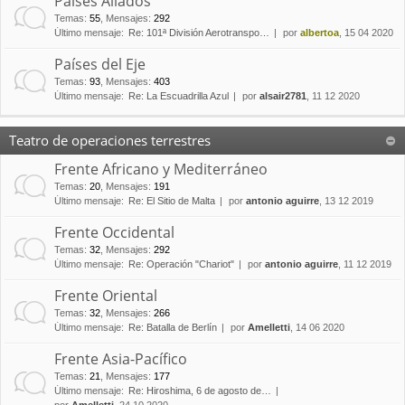
Países Aliados
Temas
:
55
,
Mensajes
:
292
Último mensaje:
Re: 101ª División Aerotranspo…
por
albertoa
, 15 04 2020
Países del Eje
Temas
:
93
,
Mensajes
:
403
Último mensaje:
Re: La Escuadrilla Azul
por
alsair2781
, 11 12 2020
Teatro de operaciones terrestres
Frente Africano y Mediterráneo
Temas
:
20
,
Mensajes
:
191
Último mensaje:
Re: El Sitio de Malta
por
antonio aguirre
, 13 12 2019
Frente Occidental
Temas
:
32
,
Mensajes
:
292
Último mensaje:
Re: Operación "Chariot"
por
antonio aguirre
, 11 12 2019
Frente Oriental
Temas
:
32
,
Mensajes
:
266
Último mensaje:
Re: Batalla de Berlín
por
Amelletti
, 14 06 2020
Frente Asia-Pacífico
Temas
:
21
,
Mensajes
:
177
Último mensaje:
Re: Hiroshima, 6 de agosto de…