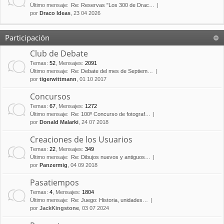
Último mensaje:
Re: Reservas "Los 300 de Drac…
por
Draco Ideas
, 23 04 2026
Participación
Club de Debate
Temas
:
52
,
Mensajes
:
2091
Último mensaje:
Re: Debate del mes de Septiem…
por
tigerwittmann
, 01 10 2017
Concursos
Temas
:
67
,
Mensajes
:
1272
Último mensaje:
Re: 100º Concurso de fotograf…
por
Donald Malarki
, 24 07 2018
Creaciones de los Usuarios
Temas
:
22
,
Mensajes
:
349
Último mensaje:
Re: Dibujos nuevos y antiguos…
por
Panzermig
, 04 09 2018
Pasatiempos
Temas
:
4
,
Mensajes
:
1804
Último mensaje:
Re: Juego: Historia, unidades…
por
JackKingstone
, 03 07 2024