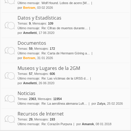
Último mensaje:
Wolf Hound. Lobos de acero [W…
por
Bertram
, 03 02 2026
Datos y Estadísticas
Temas
:
9
,
Mensajes
:
109
Último mensaje:
Re: Cifras de muertos durante…
por
Amelletti
, 17 06 2020
Documentos
Temas
:
59
,
Mensajes
:
172
Último mensaje:
Re: Carta de Hermann Göring a…
por
Bertram
, 31 01 2026
Museos y Lugares de la 2GM
Temas
:
57
,
Mensajes
:
606
Último mensaje:
Re: Las víctimas de la URSS d…
por
Amelletti
, 26 06 2020
Noticias
Temas
:
2363
,
Mensajes
:
11954
Último mensaje:
Re: La aerolínea alemana Luft…
por
Zalya
, 25 02 2026
Recursos de Internet
Temas
:
29
,
Mensajes
:
193
Último mensaje:
Re: Corazón Purpura
por
Amarok
, 08 01 2018