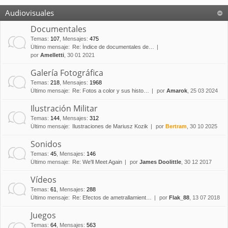
Audiovisuales
Documentales
Temas
:
107
,
Mensajes
:
475
Último mensaje:
Re: Índice de documentales de…
por
Amelletti
, 30 01 2021
Galería Fotográfica
Temas
:
218
,
Mensajes
:
1968
Último mensaje:
Re: Fotos a color y sus histo…
por
Amarok
, 25 03 2024
Ilustración Militar
Temas
:
144
,
Mensajes
:
312
Último mensaje:
Ilustraciones de Mariusz Kozik
por
Bertram
, 30 10 2025
Sonidos
Temas
:
45
,
Mensajes
:
146
Último mensaje:
Re: We'll Meet Again
por
James Doolittle
, 30 12 2017
Vídeos
Temas
:
61
,
Mensajes
:
288
Último mensaje:
Re: Efectos de ametrallamient…
por
Flak_88
, 13 07 2018
Juegos
Temas
:
64
,
Mensajes
:
563