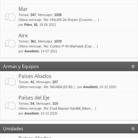
Mar
Temas
:
347
,
Mensajes
:
1035
Último mensaje:
Re: HNLMS De Ruyter [Crucero …
por
Pdro_91
, 18 06 2021
Aire
Temas
:
361
,
Mensajes
:
1070
Último mensaje:
Re: Curtiss P-40 Warhawk [Caz…
por
Amelletti
, 14 07 2021
Armas y Equipos
Países Aliados
Temas
:
41
,
Mensajes
:
207
Último mensaje:
Re: SIGABA (ECM)
por
Amelletti
, 24 10 2020
Países del Eje
Temas
:
54
,
Mensajes
:
319
Último mensaje:
Re: Fusil Mauser Kar98k [Alem…
por
Amelletti
, 24 10 2020
Unidades