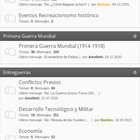
Último mensaje:
Re: ¿Cómo llegaste al foro?
por
Bertram
, 09 10 2025
Eventos Recreacionismo histórico
Temas
:
0
,
Mensajes
:
0
Primera Guerra Mundial
Primera Guerra Mundial (1914-1918)
Temas
:
38
,
Mensajes
:
164
Último mensaje:
El armisticio de Padua
por
Amelletti
, 04 11 2020
Entreguerras
Conflictos Previos
Temas
:
8
,
Mensajes
:
84
Último mensaje:
Re: La Guerra Greco-Turca 191…
por
Amelletti
, 21 07 2020
Desarrollo Tecnológico y Militar
Temas
:
18
,
Mensajes
:
251
Último mensaje:
Re: Historia de los Fusiles (…
por
Marklen
, 16 09 2021
Economía
Temas
:
5
,
Mensajes
:
52