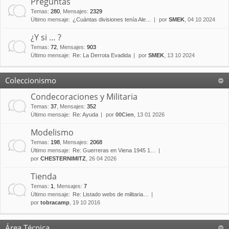
Preguntas
Temas
:
280
,
Mensajes
:
2329
Último mensaje:
¿Cuántas divisiones tenía Ale…
por
SMEK
, 04 10 2024
¿Y si … ?
Temas
:
72
,
Mensajes
:
903
Último mensaje:
Re: La Derrota Evadida
por
SMEK
, 13 10 2024
Coleccionismo
Condecoraciones y Militaria
Temas
:
37
,
Mensajes
:
352
Último mensaje:
Re: Ayuda
por
00Cien
, 13 01 2026
Modelismo
Temas
:
198
,
Mensajes
:
2068
Último mensaje:
Re: Guerreras en Viena 1945 1…
por
CHESTERNIMITZ
, 26 04 2026
Tienda
Temas
:
1
,
Mensajes
:
7
Último mensaje:
Re: Listado webs de militaria…
por
tobracamp
, 19 10 2016
Área Técnica