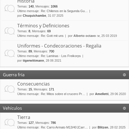
Historia
Temas
:
140
,
Mensajes
:
1066
Último mensaje:
Re: Chilenos en la Segunda Gu…
por
Chuquichambe
, 31 07 2025
Términos y Definiciones
Temas
:
8
,
Mensajes
:
69
Último mensaje:
Re: Gott mit uns
por
Alberto octavo :v
, 25 03 2019
Uniformes - Condecoraciones - Regalia
Temas
:
89
,
Mensajes
:
700
Último mensaje:
Re: Laminas - Los Freikorps
por
tigerwittmann
, 28 06 2021
Guerra fría
Consecuencias
Temas
:
15
,
Mensajes
:
171
Último mensaje:
Re: Mitos sobre el crucero Pr…
por
Amelletti
, 29 06 2020
Vehículos
Tierra
Temas
:
127
,
Mensajes
:
786
Último mensaje:
Re: Carro Armato M13/40 [Carr…
por
Blitzen
, 28 02 2025