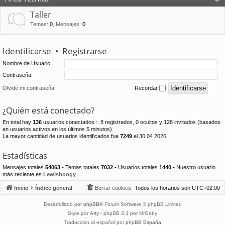
Taller
Temas
:
0
,
Mensajes
:
0
Identificarse
•
Registrarse
Nombre de Usuario:
Contraseña:
Olvidé mi contraseña
Recordar
¿Quién está conectado?
En total hay
136
usuarios conectados :: 8 registrados, 0 ocultos y 128 invitados (basados
en usuarios activos en los últimos 5 minutos)
La mayor cantidad de usuarios identificados fue
7249
el 30 04 2026
Estadísticas
Mensajes totales
54063
• Temas totales
7032
• Usuarios totales
1440
• Nuestro usuario
más reciente es
Lewisboogy
Inicio
Índice general
Borrar cookies
Todos los horarios son
UTC+02:00
Desarrollado por
phpBB
® Forum Software © phpBB Limited
Style por
Arty
- phpBB 3.3 por MrGaby
Traducción al español por
phpBB España