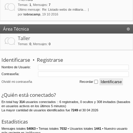
Temas
:
1
,
Mensajes
:
7
Último mensaje:
Re: Listado webs de militaria…
por
tobracamp
, 19 10 2016
Área Técnica
Taller
Temas
:
0
,
Mensajes
:
0
Identificarse
•
Registrarse
Nombre de Usuario:
Contraseña:
Olvidé mi contraseña
Recordar
¿Quién está conectado?
En total hay
314
usuarios conectados :: 6 registrados, 0 ocultos y 308 invitados (basados
en usuarios activos en los últimos 5 minutos)
La mayor cantidad de usuarios identificados fue
7249
el 30 04 2026
Estadísticas
Mensajes totales
54063
• Temas totales
7032
• Usuarios totales
1441
• Nuestro usuario
más reciente es
jmMaymn