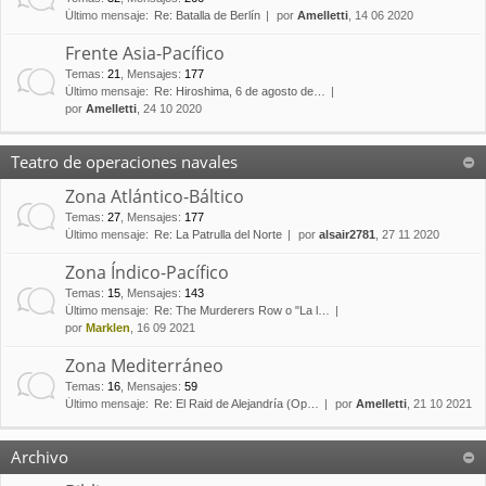
Último mensaje:
Re: Batalla de Berlín
por
Amelletti
, 14 06 2020
Frente Asia-Pacífico
Temas
:
21
,
Mensajes
:
177
Último mensaje:
Re: Hiroshima, 6 de agosto de…
por
Amelletti
, 24 10 2020
Teatro de operaciones navales
Zona Atlántico-Báltico
Temas
:
27
,
Mensajes
:
177
Último mensaje:
Re: La Patrulla del Norte
por
alsair2781
, 27 11 2020
Zona Índico-Pacífico
Temas
:
15
,
Mensajes
:
143
Último mensaje:
Re: The Murderers Row o "La l…
por
Marklen
, 16 09 2021
Zona Mediterráneo
Temas
:
16
,
Mensajes
:
59
Último mensaje:
Re: El Raid de Alejandría (Op…
por
Amelletti
, 21 10 2021
Archivo