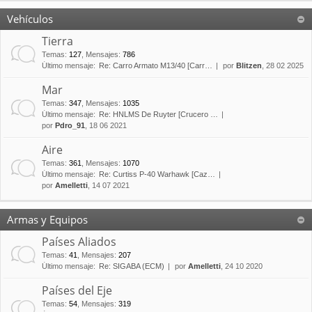
Vehículos
Tierra
Temas
:
127
,
Mensajes
:
786
Último mensaje:
Re: Carro Armato M13/40 [Carr…
por
Blitzen
, 28 02 2025
Mar
Temas
:
347
,
Mensajes
:
1035
Último mensaje:
Re: HNLMS De Ruyter [Crucero …
por
Pdro_91
, 18 06 2021
Aire
Temas
:
361
,
Mensajes
:
1070
Último mensaje:
Re: Curtiss P-40 Warhawk [Caz…
por
Amelletti
, 14 07 2021
Armas y Equipos
Países Aliados
Temas
:
41
,
Mensajes
:
207
Último mensaje:
Re: SIGABA (ECM)
por
Amelletti
, 24 10 2020
Países del Eje
Temas
:
54
,
Mensajes
:
319