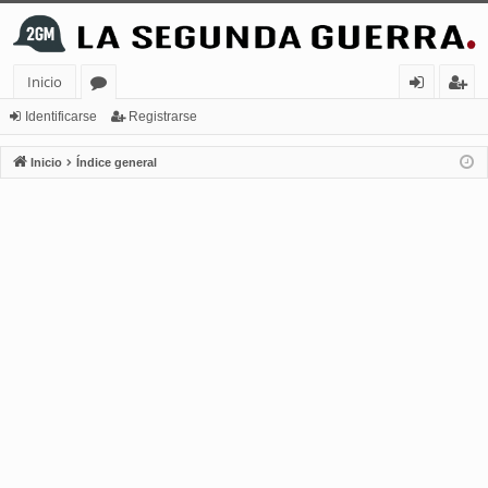
Inicio
or
de
eg
Identificarse
Registrarse
os
nt
ist
Inicio
Índice general
ifi
ra
ca
rs
rs
e
e