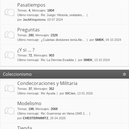
Pasatiempos
Temas
:
4
,
Mensajes
:
1804
Último mensaje:
Re: Juego: Historia, unidades…
por
JackKingstone
, 03 07 2024
Preguntas
Temas
:
280
,
Mensajes
:
2329
Último mensaje:
¿Cuántas divisiones tenía Ale…
por
SMEK
, 04 10 2024
¿Y si … ?
Temas
:
72
,
Mensajes
:
903
Último mensaje:
Re: La Derrota Evadida
por
SMEK
, 13 10 2024
Coleccionismo
Condecoraciones y Militaria
Temas
:
37
,
Mensajes
:
352
Último mensaje:
Re: Ayuda
por
00Cien
, 13 01 2026
Modelismo
Temas
:
198
,
Mensajes
:
2068
Último mensaje:
Re: Guerreras en Viena 1945 1…
por
CHESTERNIMITZ
, 26 04 2026
Tienda