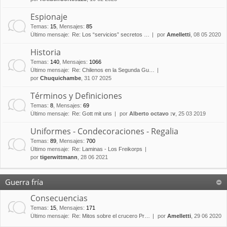
Espionaje
Temas
:
15
,
Mensajes
:
85
Último mensaje:
Re: Los “servicios” secretos …
por
Amelletti
, 08 05 2020
Historia
Temas
:
140
,
Mensajes
:
1066
Último mensaje:
Re: Chilenos en la Segunda Gu…
por
Chuquichambe
, 31 07 2025
Términos y Definiciones
Temas
:
8
,
Mensajes
:
69
Último mensaje:
Re: Gott mit uns
por
Alberto octavo :v
, 25 03 2019
Uniformes - Condecoraciones - Regalia
Temas
:
89
,
Mensajes
:
700
Último mensaje:
Re: Laminas - Los Freikorps
por
tigerwittmann
, 28 06 2021
Guerra fría
Consecuencias
Temas
:
15
,
Mensajes
:
171
Último mensaje:
Re: Mitos sobre el crucero Pr…
por
Amelletti
, 29 06 2020