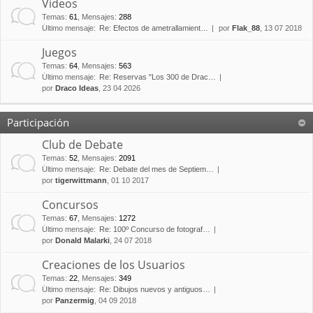
Vídeos
Temas
:
61
,
Mensajes
:
288
Último mensaje:
Re: Efectos de ametrallamient…
por
Flak_88
, 13 07 2018
Juegos
Temas
:
64
,
Mensajes
:
563
Último mensaje:
Re: Reservas "Los 300 de Drac…
por
Draco Ideas
, 23 04 2026
Participación
Club de Debate
Temas
:
52
,
Mensajes
:
2091
Último mensaje:
Re: Debate del mes de Septiem…
por
tigerwittmann
, 01 10 2017
Concursos
Temas
:
67
,
Mensajes
:
1272
Último mensaje:
Re: 100º Concurso de fotograf…
por
Donald Malarki
, 24 07 2018
Creaciones de los Usuarios
Temas
:
22
,
Mensajes
:
349
Último mensaje:
Re: Dibujos nuevos y antiguos…
por
Panzermig
, 04 09 2018