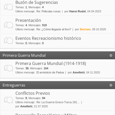
Buzón de Sugerencias
Temas
:
1
,
Mensajes
:
4
Último mensaje:
Re: Peliculas rusas
por
Hansi Rudel
, 04 04 2023
Presentación
Temas
:
4
,
Mensajes
:
918
Último mensaje:
Re: ¿Cómo llegaste al foro?
por
Bertram
, 09 10 2025
Eventos Recreacionismo histórico
Temas
:
0
,
Mensajes
:
0
Primera Guerra Mundial
Primera Guerra Mundial (1914-1918)
Temas
:
38
,
Mensajes
:
164
Último mensaje:
El armisticio de Padua
por
Amelletti
, 04 11 2020
Entreguerras
Conflictos Previos
Temas
:
8
,
Mensajes
:
84
Último mensaje:
Re: La Guerra Greco-Turca 191…
por
Amelletti
, 21 07 2020