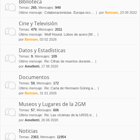
Biblioteca
Temas
:
265
,
Mensajes
:
949
Último mensaje:
Colaboracionistas. Europa occ…
por
Bertram
, 23 09 2022
Cine y Televisión
Temas
:
479
,
Mensajes
:
2011
Último mensaje:
Wolf Hound. Lobos de acero [W…
por
Bertram
, 03 02 2026
Datos y Estadísticas
Temas
:
9
,
Mensajes
:
109
Último mensaje:
Re: Cifras de muertos durante…
por
Amelletti
, 17 06 2020
Documentos
Temas
:
59
,
Mensajes
:
172
Último mensaje:
Re: Carta de Hermann Göring a…
por
Bertram
, 31 01 2026
Museos y Lugares de la 2GM
Temas
:
57
,
Mensajes
:
606
Último mensaje:
Re: Las víctimas de la URSS d…
por
Amelletti
, 26 06 2020
Noticias
Temas
:
2363
,
Mensajes
:
11954