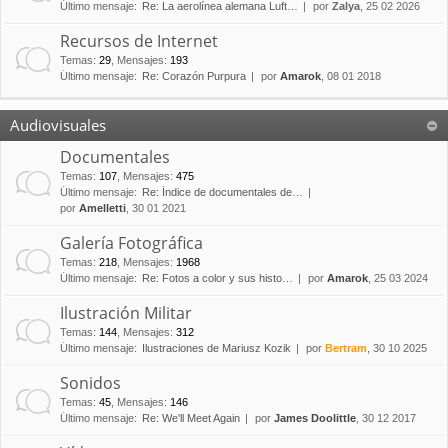
Último mensaje:
Re: La aerolínea alemana Luft…
por
Zalya
, 25 02 2026
Recursos de Internet
Temas
:
29
,
Mensajes
:
193
Último mensaje:
Re: Corazón Purpura
por
Amarok
, 08 01 2018
Audiovisuales
Documentales
Temas
:
107
,
Mensajes
:
475
Último mensaje:
Re: Índice de documentales de…
por
Amelletti
, 30 01 2021
Galería Fotográfica
Temas
:
218
,
Mensajes
:
1968
Último mensaje:
Re: Fotos a color y sus histo…
por
Amarok
, 25 03 2024
Ilustración Militar
Temas
:
144
,
Mensajes
:
312
Último mensaje:
Ilustraciones de Mariusz Kozik
por
Bertram
, 30 10 2025
Sonidos
Temas
:
45
,
Mensajes
:
146
Último mensaje:
Re: We'll Meet Again
por
James Doolittle
, 30 12 2017