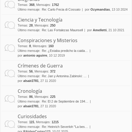
Temas
:
368
,
Mensajes
:
1762
Último mensaje:
Re: Carlo Fecia di Cossato
por
Ozymandias
, 13 10 2024
Ciencia y Tecnología
Temas
:
28
,
Mensajes
:
250
Último mensaje:
Re: Las Fortalezas Maunsell
por
Amelletti
, 21 10 2021
Conspiraciones y Misterios
Temas
:
8
,
Mensajes
:
160
Último mensaje:
Re: ¿Estaba predicho la caida…
por
antonio aguirre
, 10 12 2019
Crímenes de Guerra
Temas
:
56
,
Mensajes
:
372
Último mensaje:
Re: Jan y Antonina Zabinski: …
por
alsair2781
, 27 11 2020
Cronología
Temas
:
86
,
Mensajes
:
225
Último mensaje:
Re: El 2 de Septiembre de 194…
por
alsair2781
, 27 11 2020
Curiosidades
Temas
:
115
,
Mensajes
:
1215
Último mensaje:
Re: Heinrich Severloh "La bes…
por
RAidenCortes123
, 10 02 2025