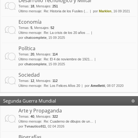
Desarrollo Tecnológico y Militar
Temas
:
18
,
Mensajes
:
251
Último mensaje:
Re: Historia de los Fusiles (…
por
Marklen
, 16 09 2021
Economía
Temas
:
5
,
Mensajes
:
52
Último mensaje:
Re: La crisis de los 20 años …
por
chatcomplete
, 15 09 2025
Política
Temas
:
20
,
Mensajes
:
114
Último mensaje:
Re: El 4 de noviembre de 1921…
por
chatcomplete
, 15 09 2025
Sociedad
Temas
:
12
,
Mensajes
:
112
Último mensaje:
Re: Los Felices Años 20
por
Amelletti
, 08 07 2020
Segunda Guerra Mundial
Arte y Propaganda
Temas
:
40
,
Mensajes
:
322
Último mensaje:
Re: Cuaderno de dibujos de un…
por
Tvnautico911
, 02 04 2026
Biografías