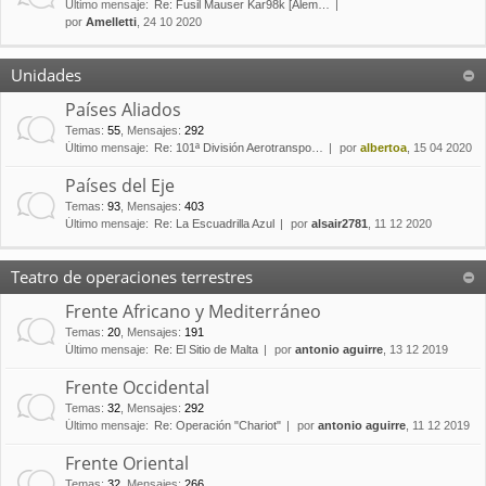
Último mensaje:
Re: Fusil Mauser Kar98k [Alem…
por
Amelletti
, 24 10 2020
Unidades
Países Aliados
Temas
:
55
,
Mensajes
:
292
Último mensaje:
Re: 101ª División Aerotranspo…
por
albertoa
, 15 04 2020
Países del Eje
Temas
:
93
,
Mensajes
:
403
Último mensaje:
Re: La Escuadrilla Azul
por
alsair2781
, 11 12 2020
Teatro de operaciones terrestres
Frente Africano y Mediterráneo
Temas
:
20
,
Mensajes
:
191
Último mensaje:
Re: El Sitio de Malta
por
antonio aguirre
, 13 12 2019
Frente Occidental
Temas
:
32
,
Mensajes
:
292
Último mensaje:
Re: Operación "Chariot"
por
antonio aguirre
, 11 12 2019
Frente Oriental
Temas
:
32
,
Mensajes
:
266