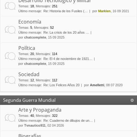
Desarrollo Tecnológico y Militar
Temas
:
18
,
Mensajes
:
251
Último mensaje:
Re: Historia de los Fusiles (…
por
Marklen
, 16 09 2021
Economía
Temas
:
5
,
Mensajes
:
52
Último mensaje:
Re: La crisis de los 20 años …
por
chatcomplete
, 15 09 2025
Política
Temas
:
20
,
Mensajes
:
114
Último mensaje:
Re: El 4 de noviembre de 1921…
por
chatcomplete
, 15 09 2025
Sociedad
Temas
:
12
,
Mensajes
:
112
Último mensaje:
Re: Los Felices Años 20
por
Amelletti
, 08 07 2020
Segunda Guerra Mundial
Arte y Propaganda
Temas
:
40
,
Mensajes
:
322
Último mensaje:
Re: Cuaderno de dibujos de un…
por
Tvnautico911
, 02 04 2026
Biografías