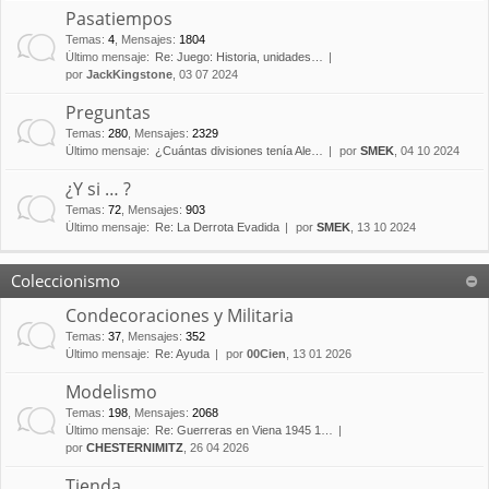
Pasatiempos
Temas
:
4
,
Mensajes
:
1804
Último mensaje:
Re: Juego: Historia, unidades…
por
JackKingstone
, 03 07 2024
Preguntas
Temas
:
280
,
Mensajes
:
2329
Último mensaje:
¿Cuántas divisiones tenía Ale…
por
SMEK
, 04 10 2024
¿Y si … ?
Temas
:
72
,
Mensajes
:
903
Último mensaje:
Re: La Derrota Evadida
por
SMEK
, 13 10 2024
Coleccionismo
Condecoraciones y Militaria
Temas
:
37
,
Mensajes
:
352
Último mensaje:
Re: Ayuda
por
00Cien
, 13 01 2026
Modelismo
Temas
:
198
,
Mensajes
:
2068
Último mensaje:
Re: Guerreras en Viena 1945 1…
por
CHESTERNIMITZ
, 26 04 2026
Tienda