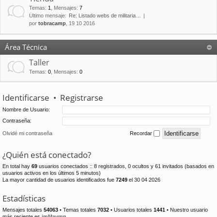
Temas
:
1
,
Mensajes
:
7
Último mensaje:
Re: Listado webs de militaria…
por
tobracamp
, 19 10 2016
Área Técnica
Taller
Temas
:
0
,
Mensajes
:
0
Identificarse
•
Registrarse
Nombre de Usuario:
Contraseña:
Olvidé mi contraseña
Recordar
¿Quién está conectado?
En total hay
69
usuarios conectados :: 8 registrados, 0 ocultos y 61 invitados (basados en
usuarios activos en los últimos 5 minutos)
La mayor cantidad de usuarios identificados fue
7249
el 30 04 2026
Estadísticas
Mensajes totales
54063
• Temas totales
7032
• Usuarios totales
1441
• Nuestro usuario
más reciente es
jmMaymn