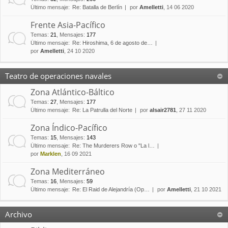
Último mensaje:
Re: Batalla de Berlín
por
Amelletti
, 14 06 2020
Frente Asia-Pacífico
Temas
:
21
,
Mensajes
:
177
Último mensaje:
Re: Hiroshima, 6 de agosto de…
por
Amelletti
, 24 10 2020
Teatro de operaciones navales
Zona Atlántico-Báltico
Temas
:
27
,
Mensajes
:
177
Último mensaje:
Re: La Patrulla del Norte
por
alsair2781
, 27 11 2020
Zona Índico-Pacífico
Temas
:
15
,
Mensajes
:
143
Último mensaje:
Re: The Murderers Row o "La l…
por
Marklen
, 16 09 2021
Zona Mediterráneo
Temas
:
16
,
Mensajes
:
59
Último mensaje:
Re: El Raid de Alejandría (Op…
por
Amelletti
, 21 10 2021
Archivo