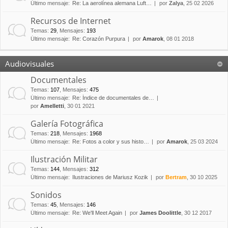
Último mensaje:
Re: La aerolínea alemana Luft…
por
Zalya
, 25 02 2026
Recursos de Internet
Temas
:
29
,
Mensajes
:
193
Último mensaje:
Re: Corazón Purpura
por
Amarok
, 08 01 2018
Audiovisuales
Documentales
Temas
:
107
,
Mensajes
:
475
Último mensaje:
Re: Índice de documentales de…
por
Amelletti
, 30 01 2021
Galería Fotográfica
Temas
:
218
,
Mensajes
:
1968
Último mensaje:
Re: Fotos a color y sus histo…
por
Amarok
, 25 03 2024
Ilustración Militar
Temas
:
144
,
Mensajes
:
312
Último mensaje:
Ilustraciones de Mariusz Kozik
por
Bertram
, 30 10 2025
Sonidos
Temas
:
45
,
Mensajes
:
146
Último mensaje:
Re: We'll Meet Again
por
James Doolittle
, 30 12 2017