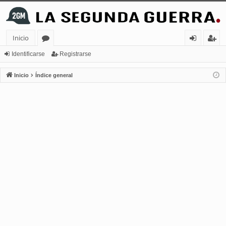
Inicio
or
de
eg
Identificarse
Registrarse
os
nt
ist
Inicio
Índice general
ifi
ra
ca
rs
rs
e
e