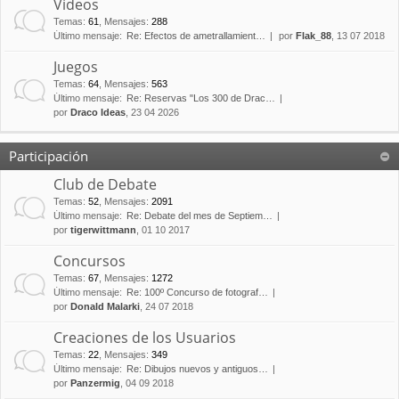
Vídeos
Temas
:
61
,
Mensajes
:
288
Último mensaje:
Re: Efectos de ametrallamient…
por
Flak_88
, 13 07 2018
Juegos
Temas
:
64
,
Mensajes
:
563
Último mensaje:
Re: Reservas "Los 300 de Drac…
por
Draco Ideas
, 23 04 2026
Participación
Club de Debate
Temas
:
52
,
Mensajes
:
2091
Último mensaje:
Re: Debate del mes de Septiem…
por
tigerwittmann
, 01 10 2017
Concursos
Temas
:
67
,
Mensajes
:
1272
Último mensaje:
Re: 100º Concurso de fotograf…
por
Donald Malarki
, 24 07 2018
Creaciones de los Usuarios
Temas
:
22
,
Mensajes
:
349
Último mensaje:
Re: Dibujos nuevos y antiguos…
por
Panzermig
, 04 09 2018