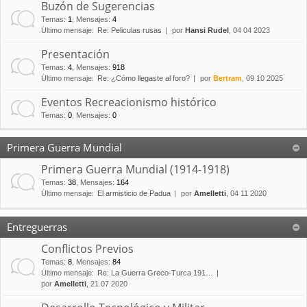
Buzón de Sugerencias
Temas
:
1
,
Mensajes
:
4
Último mensaje:
Re: Peliculas rusas
por
Hansi Rudel
, 04 04 2023
Presentación
Temas
:
4
,
Mensajes
:
918
Último mensaje:
Re: ¿Cómo llegaste al foro?
por
Bertram
, 09 10 2025
Eventos Recreacionismo histórico
Temas
:
0
,
Mensajes
:
0
Primera Guerra Mundial
Primera Guerra Mundial (1914-1918)
Temas
:
38
,
Mensajes
:
164
Último mensaje:
El armisticio de Padua
por
Amelletti
, 04 11 2020
Entreguerras
Conflictos Previos
Temas
:
8
,
Mensajes
:
84
Último mensaje:
Re: La Guerra Greco-Turca 191…
por
Amelletti
, 21 07 2020