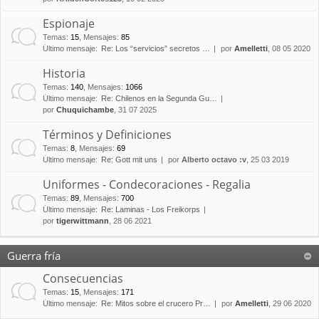
Espionaje
Temas
:
15
,
Mensajes
:
85
Último mensaje:
Re: Los “servicios” secretos …
por
Amelletti
, 08 05 2020
Historia
Temas
:
140
,
Mensajes
:
1066
Último mensaje:
Re: Chilenos en la Segunda Gu…
por
Chuquichambe
, 31 07 2025
Términos y Definiciones
Temas
:
8
,
Mensajes
:
69
Último mensaje:
Re: Gott mit uns
por
Alberto octavo :v
, 25 03 2019
Uniformes - Condecoraciones - Regalia
Temas
:
89
,
Mensajes
:
700
Último mensaje:
Re: Laminas - Los Freikorps
por
tigerwittmann
, 28 06 2021
Guerra fría
Consecuencias
Temas
:
15
,
Mensajes
:
171
Último mensaje:
Re: Mitos sobre el crucero Pr…
por
Amelletti
, 29 06 2020