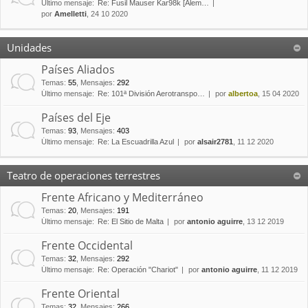
Último mensaje:
Re: Fusil Mauser Kar98k [Alem…
por
Amelletti
, 24 10 2020
Unidades
Países Aliados
Temas
:
55
,
Mensajes
:
292
Último mensaje:
Re: 101ª División Aerotranspo…
por
albertoa
, 15 04 2020
Países del Eje
Temas
:
93
,
Mensajes
:
403
Último mensaje:
Re: La Escuadrilla Azul
por
alsair2781
, 11 12 2020
Teatro de operaciones terrestres
Frente Africano y Mediterráneo
Temas
:
20
,
Mensajes
:
191
Último mensaje:
Re: El Sitio de Malta
por
antonio aguirre
, 13 12 2019
Frente Occidental
Temas
:
32
,
Mensajes
:
292
Último mensaje:
Re: Operación "Chariot"
por
antonio aguirre
, 11 12 2019
Frente Oriental
Temas
:
32
,
Mensajes
:
266