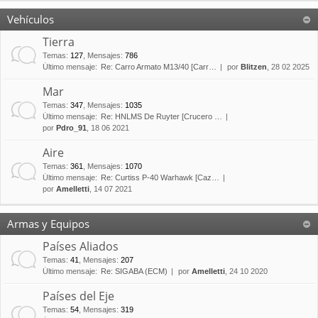
Vehículos
Tierra
Temas
:
127
,
Mensajes
:
786
Último mensaje:
Re: Carro Armato M13/40 [Carr…
por
Blitzen
, 28 02 2025
Mar
Temas
:
347
,
Mensajes
:
1035
Último mensaje:
Re: HNLMS De Ruyter [Crucero …
por
Pdro_91
, 18 06 2021
Aire
Temas
:
361
,
Mensajes
:
1070
Último mensaje:
Re: Curtiss P-40 Warhawk [Caz…
por
Amelletti
, 14 07 2021
Armas y Equipos
Países Aliados
Temas
:
41
,
Mensajes
:
207
Último mensaje:
Re: SIGABA (ECM)
por
Amelletti
, 24 10 2020
Países del Eje
Temas
:
54
,
Mensajes
:
319