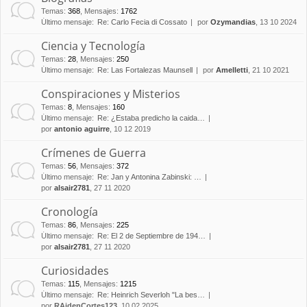
Temas
:
368
,
Mensajes
:
1762
Último mensaje:
Re: Carlo Fecia di Cossato
por
Ozymandias
, 13 10 2024
Ciencia y Tecnología
Temas
:
28
,
Mensajes
:
250
Último mensaje:
Re: Las Fortalezas Maunsell
por
Amelletti
, 21 10 2021
Conspiraciones y Misterios
Temas
:
8
,
Mensajes
:
160
Último mensaje:
Re: ¿Estaba predicho la caida…
por
antonio aguirre
, 10 12 2019
Crímenes de Guerra
Temas
:
56
,
Mensajes
:
372
Último mensaje:
Re: Jan y Antonina Zabinski: …
por
alsair2781
, 27 11 2020
Cronología
Temas
:
86
,
Mensajes
:
225
Último mensaje:
Re: El 2 de Septiembre de 194…
por
alsair2781
, 27 11 2020
Curiosidades
Temas
:
115
,
Mensajes
:
1215
Último mensaje:
Re: Heinrich Severloh "La bes…
por
RAidenCortes123
, 10 02 2025