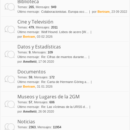
Biblioteca
Temas
:
265
,
Mensajes
:
949
Último mensaje:
Colaboracionistas. Europa occ…
por
Bertram
, 23 09 2022
Cine y Televisión
Temas
:
479
,
Mensajes
:
2011
Último mensaje:
Wolf Hound. Lobos de acero [W…
por
Bertram
, 03 02 2026
Datos y Estadísticas
Temas
:
9
,
Mensajes
:
109
Último mensaje:
Re: Cifras de muertos durante…
por
Amelletti
, 17 06 2020
Documentos
Temas
:
59
,
Mensajes
:
172
Último mensaje:
Re: Carta de Hermann Göring a…
por
Bertram
, 31 01 2026
Museos y Lugares de la 2GM
Temas
:
57
,
Mensajes
:
606
Último mensaje:
Re: Las víctimas de la URSS d…
por
Amelletti
, 26 06 2020
Noticias
Temas
:
2363
,
Mensajes
:
11954