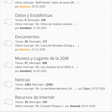
Último mensaje:
Wolf Hound. Lobos de acero [W…
por
Bertram
, 03 02 2026
Datos y Estadísticas
Temas
:
9
,
Mensajes
:
109
Último mensaje:
Re: Cifras de muertos durante…
por
Amelletti
, 17 06 2020
Documentos
Temas
:
59
,
Mensajes
:
172
Último mensaje:
Re: Carta de Hermann Göring a…
por
Bertram
, 31 01 2026
Museos y Lugares de la 2GM
Temas
:
57
,
Mensajes
:
606
Último mensaje:
Re: Las víctimas de la URSS d…
por
Amelletti
, 26 06 2020
Noticias
Temas
:
2363
,
Mensajes
:
11954
Último mensaje:
Re: La aerolínea alemana Luft…
por
Zalya
, 25 02 2026
Recursos de Internet
Temas
:
29
,
Mensajes
:
193
Último mensaje:
Re: Corazón Purpura
por
Amarok
, 08 01 2018