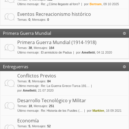
Último mensaje:
Re: ¿Cómo llegaste al foro?
por
Bertram
, 09 10 2025
Eventos Recreacionismo histórico
Temas
:
0
,
Mensajes
:
0
Primera Guerra Mundial
Primera Guerra Mundial (1914-1918)
Temas
:
38
,
Mensajes
:
164
Último mensaje:
El armisticio de Padua
por
Amelletti
, 04 11 2020
Entreguerras
Conflictos Previos
Temas
:
8
,
Mensajes
:
84
Último mensaje:
Re: La Guerra Greco-Turca 191…
por
Amelletti
, 21 07 2020
Desarrollo Tecnológico y Militar
Temas
:
18
,
Mensajes
:
251
Último mensaje:
Re: Historia de los Fusiles (…
por
Marklen
, 16 09 2021
Economía
Temas
:
5
,
Mensajes
:
52