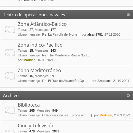
por
Amelletti
, 24 10 2020
Teatro de operaciones navales
Zona Atlántico-Báltico
Temas
:
27
,
Mensajes
:
177
Último mensaje:
Re: La Patrulla del Norte
por
alsair2781
, 27 11 2020
Zona Índico-Pacífico
Temas
:
15
,
Mensajes
:
143
Último mensaje:
Re: The Murderers Row o "La l…
por
Marklen
, 16 09 2021
Zona Mediterráneo
Temas
:
16
,
Mensajes
:
59
Último mensaje:
Re: El Raid de Alejandría (Op…
por
Amelletti
, 21 10 2021
Archivo
Biblioteca
Temas
:
265
,
Mensajes
:
949
Último mensaje:
Colaboracionistas. Europa occ…
por
Bertram
, 23 09 2022
Cine y Televisión
Temas
:
479
,
Mensajes
:
2011