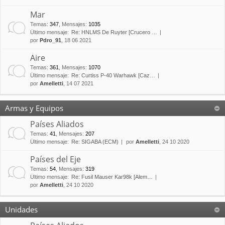
Mar
Temas
:
347
,
Mensajes
:
1035
Último mensaje:
Re: HNLMS De Ruyter [Crucero …
por
Pdro_91
, 18 06 2021
Aire
Temas
:
361
,
Mensajes
:
1070
Último mensaje:
Re: Curtiss P-40 Warhawk [Caz…
por
Amelletti
, 14 07 2021
Armas y Equipos
Países Aliados
Temas
:
41
,
Mensajes
:
207
Último mensaje:
Re: SIGABA (ECM)
por
Amelletti
, 24 10 2020
Países del Eje
Temas
:
54
,
Mensajes
:
319
Último mensaje:
Re: Fusil Mauser Kar98k [Alem…
por
Amelletti
, 24 10 2020
Unidades