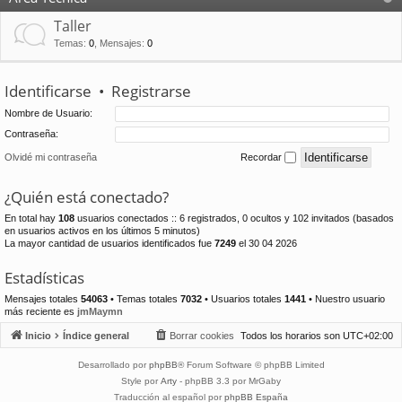
Taller
Temas
:
0
,
Mensajes
:
0
Identificarse
•
Registrarse
Nombre de Usuario:
Contraseña:
Olvidé mi contraseña
Recordar
¿Quién está conectado?
En total hay
108
usuarios conectados :: 6 registrados, 0 ocultos y 102 invitados (basados
en usuarios activos en los últimos 5 minutos)
La mayor cantidad de usuarios identificados fue
7249
el 30 04 2026
Estadísticas
Mensajes totales
54063
• Temas totales
7032
• Usuarios totales
1441
• Nuestro usuario
más reciente es
jmMaymn
Inicio
Índice general
Borrar cookies
Todos los horarios son
UTC+02:00
Desarrollado por
phpBB
® Forum Software © phpBB Limited
Style por
Arty
- phpBB 3.3 por MrGaby
Traducción al español por
phpBB España