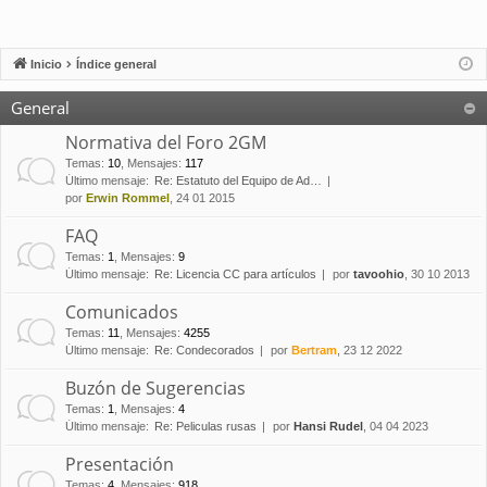
Inicio
Índice general
General
Normativa del Foro 2GM
Temas
:
10
,
Mensajes
:
117
Último mensaje:
Re: Estatuto del Equipo de Ad…
por
Erwin Rommel
, 24 01 2015
FAQ
Temas
:
1
,
Mensajes
:
9
Último mensaje:
Re: Licencia CC para artículos
por
tavoohio
, 30 10 2013
Comunicados
Temas
:
11
,
Mensajes
:
4255
Último mensaje:
Re: Condecorados
por
Bertram
, 23 12 2022
Buzón de Sugerencias
Temas
:
1
,
Mensajes
:
4
Último mensaje:
Re: Peliculas rusas
por
Hansi Rudel
, 04 04 2023
Presentación
Temas
:
4
,
Mensajes
:
918