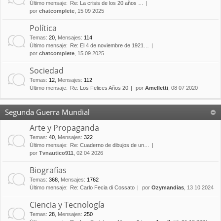
Último mensaje:
Re: La crisis de los 20 años …
por
chatcomplete
, 15 09 2025
Política
Temas
:
20
,
Mensajes
:
114
Último mensaje:
Re: El 4 de noviembre de 1921…
por
chatcomplete
, 15 09 2025
Sociedad
Temas
:
12
,
Mensajes
:
112
Último mensaje:
Re: Los Felices Años 20
por
Amelletti
, 08 07 2020
Segunda Guerra Mundial
Arte y Propaganda
Temas
:
40
,
Mensajes
:
322
Último mensaje:
Re: Cuaderno de dibujos de un…
por
Tvnautico911
, 02 04 2026
Biografías
Temas
:
368
,
Mensajes
:
1762
Último mensaje:
Re: Carlo Fecia di Cossato
por
Ozymandias
, 13 10 2024
Ciencia y Tecnología
Temas
:
28
,
Mensajes
:
250