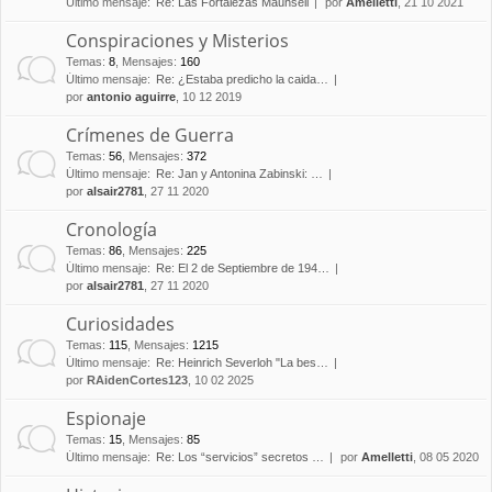
Último mensaje:
Re: Las Fortalezas Maunsell
por
Amelletti
, 21 10 2021
Conspiraciones y Misterios
Temas
:
8
,
Mensajes
:
160
Último mensaje:
Re: ¿Estaba predicho la caida…
por
antonio aguirre
, 10 12 2019
Crímenes de Guerra
Temas
:
56
,
Mensajes
:
372
Último mensaje:
Re: Jan y Antonina Zabinski: …
por
alsair2781
, 27 11 2020
Cronología
Temas
:
86
,
Mensajes
:
225
Último mensaje:
Re: El 2 de Septiembre de 194…
por
alsair2781
, 27 11 2020
Curiosidades
Temas
:
115
,
Mensajes
:
1215
Último mensaje:
Re: Heinrich Severloh "La bes…
por
RAidenCortes123
, 10 02 2025
Espionaje
Temas
:
15
,
Mensajes
:
85
Último mensaje:
Re: Los “servicios” secretos …
por
Amelletti
, 08 05 2020