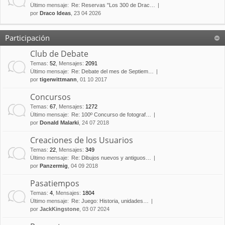
Último mensaje:
Re: Reservas "Los 300 de Drac…
por
Draco Ideas
, 23 04 2026
Participación
Club de Debate
Temas
:
52
,
Mensajes
:
2091
Último mensaje:
Re: Debate del mes de Septiem…
por
tigerwittmann
, 01 10 2017
Concursos
Temas
:
67
,
Mensajes
:
1272
Último mensaje:
Re: 100º Concurso de fotograf…
por
Donald Malarki
, 24 07 2018
Creaciones de los Usuarios
Temas
:
22
,
Mensajes
:
349
Último mensaje:
Re: Dibujos nuevos y antiguos…
por
Panzermig
, 04 09 2018
Pasatiempos
Temas
:
4
,
Mensajes
:
1804
Último mensaje:
Re: Juego: Historia, unidades…
por
JackKingstone
, 03 07 2024