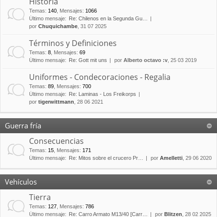
Historia
Temas
:
140
,
Mensajes
:
1066
Último mensaje:
Re: Chilenos en la Segunda Gu…
por
Chuquichambe
, 31 07 2025
Términos y Definiciones
Temas
:
8
,
Mensajes
:
69
Último mensaje:
Re: Gott mit uns
por
Alberto octavo :v
, 25 03 2019
Uniformes - Condecoraciones - Regalia
Temas
:
89
,
Mensajes
:
700
Último mensaje:
Re: Laminas - Los Freikorps
por
tigerwittmann
, 28 06 2021
Guerra fría
Consecuencias
Temas
:
15
,
Mensajes
:
171
Último mensaje:
Re: Mitos sobre el crucero Pr…
por
Amelletti
, 29 06 2020
Vehículos
Tierra
Temas
:
127
,
Mensajes
:
786
Último mensaje:
Re: Carro Armato M13/40 [Carr…
por
Blitzen
, 28 02 2025