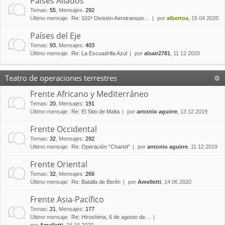
Países Aliados
Temas
:
55
,
Mensajes
:
292
Último mensaje:
Re: 101ª División Aerotranspo…
por
albertoa
, 15 04 2020
Países del Eje
Temas
:
93
,
Mensajes
:
403
Último mensaje:
Re: La Escuadrilla Azul
por
alsair2781
, 11 12 2020
Teatro de operaciones terrestres
Frente Africano y Mediterráneo
Temas
:
20
,
Mensajes
:
191
Último mensaje:
Re: El Sitio de Malta
por
antonio aguirre
, 13 12 2019
Frente Occidental
Temas
:
32
,
Mensajes
:
292
Último mensaje:
Re: Operación "Chariot"
por
antonio aguirre
, 11 12 2019
Frente Oriental
Temas
:
32
,
Mensajes
:
266
Último mensaje:
Re: Batalla de Berlín
por
Amelletti
, 14 06 2020
Frente Asia-Pacífico
Temas
:
21
,
Mensajes
:
177
Último mensaje:
Re: Hiroshima, 6 de agosto de…