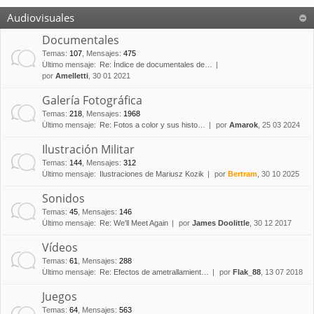
Audiovisuales
Documentales
Temas
:
107
,
Mensajes
:
475
Último mensaje:
Re: Índice de documentales de…
por
Amelletti
, 30 01 2021
Galería Fotográfica
Temas
:
218
,
Mensajes
:
1968
Último mensaje:
Re: Fotos a color y sus histo…
por
Amarok
, 25 03 2024
Ilustración Militar
Temas
:
144
,
Mensajes
:
312
Último mensaje:
Ilustraciones de Mariusz Kozik
por
Bertram
, 30 10 2025
Sonidos
Temas
:
45
,
Mensajes
:
146
Último mensaje:
Re: We'll Meet Again
por
James Doolittle
, 30 12 2017
Vídeos
Temas
:
61
,
Mensajes
:
288
Último mensaje:
Re: Efectos de ametrallamient…
por
Flak_88
, 13 07 2018
Juegos
Temas
:
64
,
Mensajes
:
563