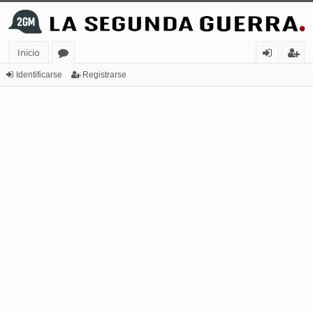
Inicio
or
de
eg
Identificarse
Registrarse
os
nt
ist
ifi
ra
ca
rs
rs
e
e