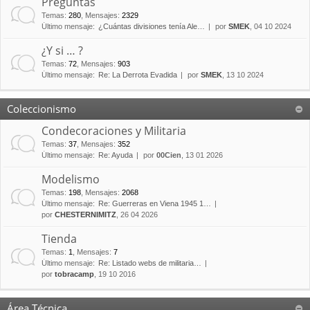
Preguntas
Temas
:
280
,
Mensajes
:
2329
Último mensaje:
¿Cuántas divisiones tenía Ale…
por
SMEK
, 04 10 2024
¿Y si … ?
Temas
:
72
,
Mensajes
:
903
Último mensaje:
Re: La Derrota Evadida
por
SMEK
, 13 10 2024
Coleccionismo
Condecoraciones y Militaria
Temas
:
37
,
Mensajes
:
352
Último mensaje:
Re: Ayuda
por
00Cien
, 13 01 2026
Modelismo
Temas
:
198
,
Mensajes
:
2068
Último mensaje:
Re: Guerreras en Viena 1945 1…
por
CHESTERNIMITZ
, 26 04 2026
Tienda
Temas
:
1
,
Mensajes
:
7
Último mensaje:
Re: Listado webs de militaria…
por
tobracamp
, 19 10 2016
Área Técnica