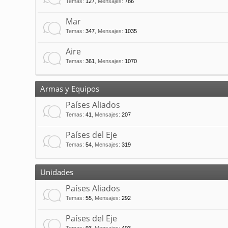
Temas
:
127
,
Mensajes
:
786
Mar
Temas
:
347
,
Mensajes
:
1035
Aire
Temas
:
361
,
Mensajes
:
1070
Armas y Equipos
Países Aliados
Temas
:
41
,
Mensajes
:
207
Países del Eje
Temas
:
54
,
Mensajes
:
319
Unidades
Países Aliados
Temas
:
55
,
Mensajes
:
292
Países del Eje