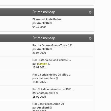
t
m
a
i
e
j
m
n
e
Último mensaje
o
s
m
a
El armisticio de Padua
e
j
V
por
Amelletti
n
e
e
04 11 2020
s
r
a
ú
j
Último mensaje
l
e
t
i
Re: La Guerra Greco-Turca 191…
m
V
por
Amelletti
o
e
21 07 2020
m
r
Re: Historia de los Fusiles (…
e
ú
V
por
Marklen
n
l
e
16 09 2021
s
t
r
a
i
Re: La crisis de los 20 años …
ú
j
m
V
por
chatcomplete
l
e
o
e
15 09 2025
t
m
r
i
e
Re: El 4 de noviembre de 1921…
ú
m
n
V
por
chatcomplete
l
o
s
e
15 09 2025
t
m
a
r
i
e
j
Re: Los Felices Años 20
ú
m
n
e
V
por
Amelletti
l
o
s