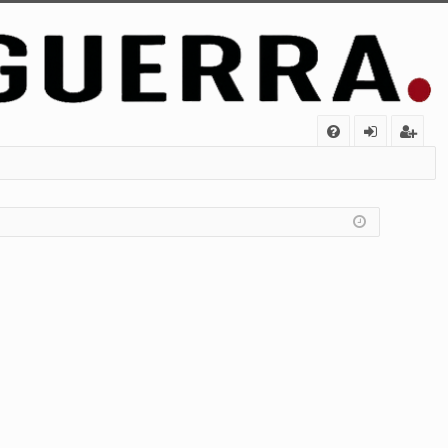
FA
de
eg
Q
nt
ist
ifi
ra
ca
rs
rs
e
e