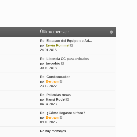
Último mensaje
Re: Estatuto del Equipo de Ad…
V
por
Erwin Rommel
e
24 01 2015
r
Re: Licencia CC para artículos
ú
V
por
tavoohio
l
e
30 10 2013
t
r
i
Re: Condecorados
ú
m
V
por
Bertram
l
o
e
23 12 2022
t
m
r
i
e
Re: Peliculas rusas
ú
m
n
V
por
Hansi Rudel
l
o
s
e
04 04 2023
t
m
a
r
i
e
j
Re: ¿Cómo llegaste al foro?
ú
m
n
e
V
por
Bertram
l
o
s
e
09 10 2025
t
m
a
r
i
e
j
No hay mensajes
ú
m
n
e
l
o
s