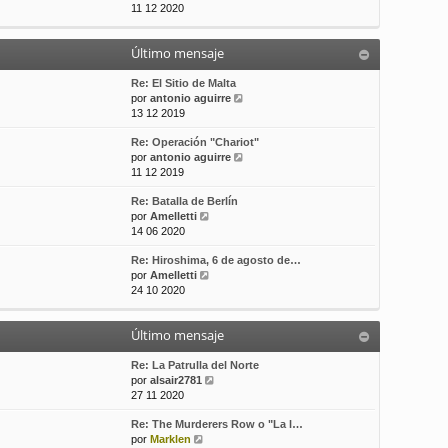
e
11 12 2020
t
s
r
i
a
ú
m
j
Último mensaje
l
o
e
t
m
i
Re: El Sitio de Malta
e
m
V
por
antonio aguirre
n
o
e
13 12 2019
s
m
r
a
Re: Operación "Chariot"
e
ú
j
V
por
antonio aguirre
n
l
e
e
11 12 2019
s
t
r
a
i
Re: Batalla de Berlín
ú
j
m
V
por
Amelletti
l
e
o
e
14 06 2020
t
m
r
i
e
Re: Hiroshima, 6 de agosto de…
ú
m
n
V
por
Amelletti
l
o
s
e
24 10 2020
t
m
a
r
i
e
j
ú
m
n
e
Último mensaje
l
o
s
t
m
a
i
Re: La Patrulla del Norte
e
j
m
V
por
alsair2781
n
e
o
e
27 11 2020
s
m
r
a
Re: The Murderers Row o "La l…
e
ú
j
V
por
Marklen
n
l
e