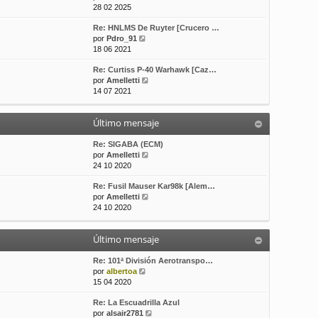
e
o
e
28 02 2025
r
m
Re: HNLMS De Ruyter [Crucero …
ú
e
V
por
Pdro_91
l
n
e
18 06 2021
t
s
r
i
a
Re: Curtiss P-40 Warhawk [Caz…
ú
m
j
V
por
Amelletti
l
o
e
e
14 07 2021
t
m
r
i
e
ú
m
n
Último mensaje
l
o
s
t
m
a
i
Re: SIGABA (ECM)
e
j
m
V
por
Amelletti
n
e
o
e
24 10 2020
s
m
r
a
Re: Fusil Mauser Kar98k [Alem…
e
ú
j
V
por
Amelletti
n
l
e
e
24 10 2020
s
t
r
a
i
ú
j
m
Último mensaje
l
e
o
t
m
i
Re: 101ª División Aerotranspo…
e
V
m
por
albertoa
n
e
o
15 04 2020
s
r
m
a
Re: La Escuadrilla Azul
ú
e
j
V
por
alsair2781
l
n
e