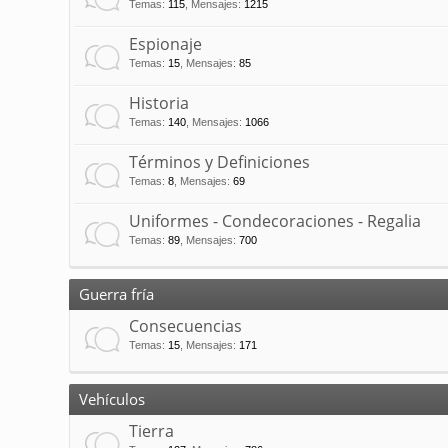
Temas
:
115
,
Mensajes
:
1215
Espionaje
Temas
:
15
,
Mensajes
:
85
Historia
Temas
:
140
,
Mensajes
:
1066
Términos y Definiciones
Temas
:
8
,
Mensajes
:
69
Uniformes - Condecoraciones - Regalia
Temas
:
89
,
Mensajes
:
700
Guerra fría
Consecuencias
Temas
:
15
,
Mensajes
:
171
Vehículos
Tierra