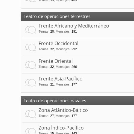
Temas
:
93
,
Mensajes
:
403
Teatro de operaciones terrestres
Frente Africano y Mediterráneo
Temas
:
20
,
Mensajes
:
191
Frente Occidental
Temas
:
32
,
Mensajes
:
292
Frente Oriental
Temas
:
32
,
Mensajes
:
266
Frente Asia-Pacífico
Temas
:
21
,
Mensajes
:
177
Teatro de operaciones navales
Zona Atlántico-Báltico
Temas
:
27
,
Mensajes
:
177
Zona Índico-Pacífico
Temas
:
15
,
Mensajes
:
143