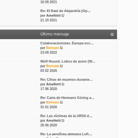
e
16 09 2021
s
t
r
a
i
Re: El Raid de Alejandría (Op…
ú
j
m
V
por
Amelletti
l
e
o
e
21 10 2021
t
m
r
i
e
ú
m
n
Último mensaje
l
o
s
t
m
a
i
Colaboracionistas. Europa occ…
e
j
V
m
por
Bertram
n
e
e
o
23 09 2022
s
r
m
a
Wolf Hound. Lobos de acero [W…
ú
e
j
V
por
Bertram
l
n
e
e
03 02 2026
t
s
r
i
a
Re: Cifras de muertos durante…
ú
m
j
V
por
Amelletti
l
o
e
e
17 06 2020
t
m
r
i
e
Re: Carta de Hermann Göring a…
ú
m
n
V
por
Bertram
l
o
s
e
31 01 2026
t
m
a
r
i
e
j
Re: Las víctimas de la URSS d…
ú
m
n
e
V
por
Amelletti
l
o
s
e
26 06 2020
t
m
a
r
i
e
j
Re: La aerolínea alemana Luft…
ú
m
n
e