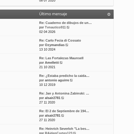
e
08 07 2020
t
m
a
r
i
e
j
ú
m
n
e
Último mensaje
l
o
s
t
m
a
i
Re: Cuaderno de dibujos de un…
e
j
m
V
por
Tvnautico911
n
e
o
e
02 04 2026
s
m
r
a
Re: Carlo Fecia di Cossato
e
ú
j
V
por
Ozymandias
n
l
e
e
13 10 2024
s
t
r
a
i
Re: Las Fortalezas Maunsell
ú
j
m
V
por
Amelletti
l
e
o
e
21 10 2021
t
m
r
i
e
Re: ¿Estaba predicho la caida…
ú
m
n
V
por
antonio aguirre
l
o
s
e
10 12 2019
t
m
a
r
i
e
j
Re: Jan y Antonina Zabinski: …
ú
m
n
e
V
por
alsair2781
l
o
s
e
27 11 2020
t
m
a
r
i
e
j
Re: El 2 de Septiembre de 194…
ú
m
n
e
V
por
alsair2781
l
o
s
e
27 11 2020
t
m
a
r
i
e
j
Re: Heinrich Severloh "La bes…
ú
m
n
e
V
por
RAidenCortes123
l
o
s