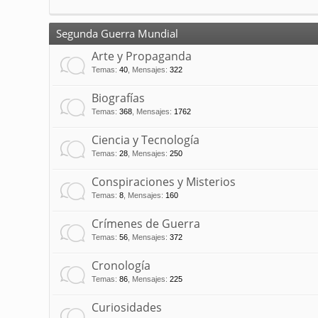
Segunda Guerra Mundial
Arte y Propaganda
Temas
:
40
,
Mensajes
:
322
Biografías
Temas
:
368
,
Mensajes
:
1762
Ciencia y Tecnología
Temas
:
28
,
Mensajes
:
250
Conspiraciones y Misterios
Temas
:
8
,
Mensajes
:
160
Crímenes de Guerra
Temas
:
56
,
Mensajes
:
372
Cronología
Temas
:
86
,
Mensajes
:
225
Curiosidades