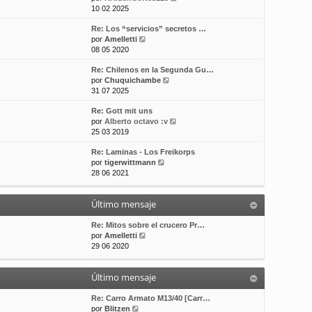
e
10 02 2025
t
m
a
r
i
e
j
Re: Los “servicios” secretos …
ú
m
n
e
V
por
Amelletti
l
o
s
e
08 05 2020
t
m
a
r
i
e
j
Re: Chilenos en la Segunda Gu…
ú
m
n
e
V
por
Chuquichambe
l
o
s
e
31 07 2025
t
m
a
r
i
e
j
Re: Gott mit uns
ú
m
n
e
V
por
Alberto octavo :v
l
o
s
e
25 03 2019
t
m
a
r
i
e
j
Re: Laminas - Los Freikorps
ú
m
n
e
V
por
tigerwittmann
l
o
s
e
28 06 2021
t
m
a
r
i
e
j
ú
m
n
e
Último mensaje
l
o
s
t
m
a
i
Re: Mitos sobre el crucero Pr…
e
j
V
m
por
Amelletti
n
e
e
o
29 06 2020
s
r
m
a
ú
e
j
Último mensaje
l
n
e
t
s
i
a
Re: Carro Armato M13/40 [Carr…
V
m
j
por
Blitzen