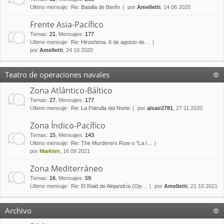
Último mensaje:
Re: Batalla de Berlín
por
Amelletti
, 14 06 2020
Frente Asia-Pacífico
Temas
:
21
,
Mensajes
:
177
Último mensaje:
Re: Hiroshima, 6 de agosto de…
por
Amelletti
, 24 10 2020
Teatro de operaciones navales
Zona Atlántico-Báltico
Temas
:
27
,
Mensajes
:
177
Último mensaje:
Re: La Patrulla del Norte
por
alsair2781
, 27 11 2020
Zona Índico-Pacífico
Temas
:
15
,
Mensajes
:
143
Último mensaje:
Re: The Murderers Row o "La l…
por
Marklen
, 16 09 2021
Zona Mediterráneo
Temas
:
16
,
Mensajes
:
59
Último mensaje:
Re: El Raid de Alejandría (Op…
por
Amelletti
, 21 10 2021
Archivo