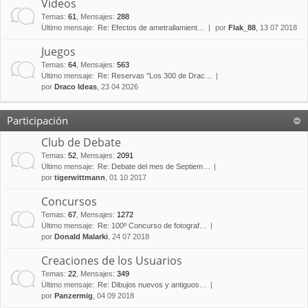
Vídeos
Temas
:
61
,
Mensajes
:
288
Último mensaje:
Re: Efectos de ametrallamient…
por
Flak_88
, 13 07 2018
Juegos
Temas
:
64
,
Mensajes
:
563
Último mensaje:
Re: Reservas "Los 300 de Drac…
por
Draco Ideas
, 23 04 2026
Participación
Club de Debate
Temas
:
52
,
Mensajes
:
2091
Último mensaje:
Re: Debate del mes de Septiem…
por
tigerwittmann
, 01 10 2017
Concursos
Temas
:
67
,
Mensajes
:
1272
Último mensaje:
Re: 100º Concurso de fotograf…
por
Donald Malarki
, 24 07 2018
Creaciones de los Usuarios
Temas
:
22
,
Mensajes
:
349
Último mensaje:
Re: Dibujos nuevos y antiguos…
por
Panzermig
, 04 09 2018