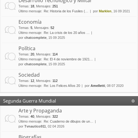
Desarrollo Tecnológico y Militar
Temas
:
18
,
Mensajes
:
251
Último mensaje:
Re: Historia de los Fusiles (…
por
Marklen
, 16 09 2021
Economía
Temas
:
5
,
Mensajes
:
52
Último mensaje:
Re: La crisis de los 20 años …
por
chatcomplete
, 15 09 2025
Política
Temas
:
20
,
Mensajes
:
114
Último mensaje:
Re: El 4 de noviembre de 1921…
por
chatcomplete
, 15 09 2025
Sociedad
Temas
:
12
,
Mensajes
:
112
Último mensaje:
Re: Los Felices Años 20
por
Amelletti
, 08 07 2020
Segunda Guerra Mundial
Arte y Propaganda
Temas
:
40
,
Mensajes
:
322
Último mensaje:
Re: Cuaderno de dibujos de un…
por
Tvnautico911
, 02 04 2026
Biografías