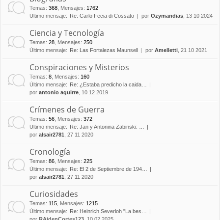
Temas
:
368
,
Mensajes
:
1762
Último mensaje:
Re: Carlo Fecia di Cossato
por
Ozymandias
, 13 10 2024
Ciencia y Tecnología
Temas
:
28
,
Mensajes
:
250
Último mensaje:
Re: Las Fortalezas Maunsell
por
Amelletti
, 21 10 2021
Conspiraciones y Misterios
Temas
:
8
,
Mensajes
:
160
Último mensaje:
Re: ¿Estaba predicho la caida…
por
antonio aguirre
, 10 12 2019
Crímenes de Guerra
Temas
:
56
,
Mensajes
:
372
Último mensaje:
Re: Jan y Antonina Zabinski: …
por
alsair2781
, 27 11 2020
Cronología
Temas
:
86
,
Mensajes
:
225
Último mensaje:
Re: El 2 de Septiembre de 194…
por
alsair2781
, 27 11 2020
Curiosidades
Temas
:
115
,
Mensajes
:
1215
Último mensaje:
Re: Heinrich Severloh "La bes…
por
RAidenCortes123
, 10 02 2025