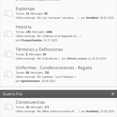
Espionaje
Temas
:
15
,
Mensajes
:
85
Último mensaje:
Re: Los “servicios” secretos …
por
Amelletti
, 08 05 2020
Historia
Temas
:
140
,
Mensajes
:
1066
Último mensaje:
Re: Chilenos en la Segunda Gu…
por
Chuquichambe
, 31 07 2025
Términos y Definiciones
Temas
:
8
,
Mensajes
:
69
Último mensaje:
Re: Gott mit uns
por
Alberto octavo :v
, 25 03 2019
Uniformes - Condecoraciones - Regalia
Temas
:
89
,
Mensajes
:
700
Último mensaje:
Re: Laminas - Los Freikorps
por
tigerwittmann
, 28 06 2021
Guerra fría
Consecuencias
Temas
:
15
,
Mensajes
:
171
Último mensaje:
Re: Mitos sobre el crucero Pr…
por
Amelletti
, 29 06 2020