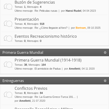
Buzón de Sugerencias
Temas
:
1
,
Mensajes
:
4
Último mensaje:
Re: Peliculas rusas
por
Hansi Rudel
, 04 04 2023
Presentación
Temas
:
4
,
Mensajes
:
918
Último mensaje:
Re: ¿Cómo llegaste al foro?
por
Bertram
, 09 10 2025
Eventos Recreacionismo histórico
Temas
:
0
,
Mensajes
:
0
Primera Guerra Mundial
Primera Guerra Mundial (1914-1918)
Temas
:
38
,
Mensajes
:
164
Último mensaje:
El armisticio de Padua
por
Amelletti
, 04 11 2020
Entreguerras
Conflictos Previos
Temas
:
8
,
Mensajes
:
84
Último mensaje:
Re: La Guerra Greco-Turca 191…
por
Amelletti
, 21 07 2020