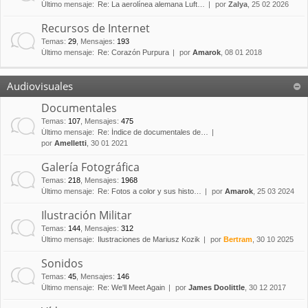
Último mensaje:
Re: La aerolínea alemana Luft…
por
Zalya
, 25 02 2026
Recursos de Internet
Temas
:
29
,
Mensajes
:
193
Último mensaje:
Re: Corazón Purpura
por
Amarok
, 08 01 2018
Audiovisuales
Documentales
Temas
:
107
,
Mensajes
:
475
Último mensaje:
Re: Índice de documentales de…
por
Amelletti
, 30 01 2021
Galería Fotográfica
Temas
:
218
,
Mensajes
:
1968
Último mensaje:
Re: Fotos a color y sus histo…
por
Amarok
, 25 03 2024
Ilustración Militar
Temas
:
144
,
Mensajes
:
312
Último mensaje:
Ilustraciones de Mariusz Kozik
por
Bertram
, 30 10 2025
Sonidos
Temas
:
45
,
Mensajes
:
146
Último mensaje:
Re: We'll Meet Again
por
James Doolittle
, 30 12 2017