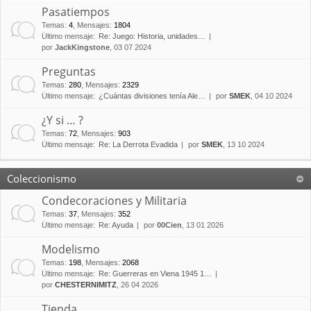
Pasatiempos
Temas
:
4
,
Mensajes
:
1804
Último mensaje:
Re: Juego: Historia, unidades…
por
JackKingstone
, 03 07 2024
Preguntas
Temas
:
280
,
Mensajes
:
2329
Último mensaje:
¿Cuántas divisiones tenía Ale…
por
SMEK
, 04 10 2024
¿Y si … ?
Temas
:
72
,
Mensajes
:
903
Último mensaje:
Re: La Derrota Evadida
por
SMEK
, 13 10 2024
Coleccionismo
Condecoraciones y Militaria
Temas
:
37
,
Mensajes
:
352
Último mensaje:
Re: Ayuda
por
00Cien
, 13 01 2026
Modelismo
Temas
:
198
,
Mensajes
:
2068
Último mensaje:
Re: Guerreras en Viena 1945 1…
por
CHESTERNIMITZ
, 26 04 2026
Tienda