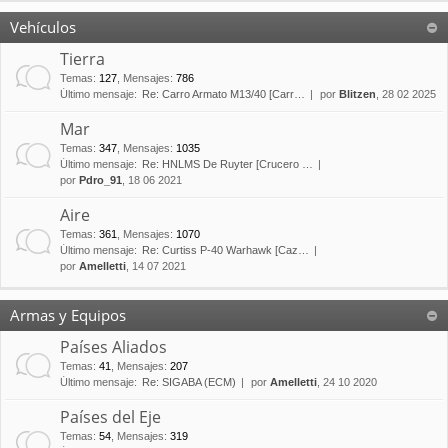
Vehículos
Tierra
Temas
:
127
,
Mensajes
:
786
Último mensaje:
Re: Carro Armato M13/40 [Carr…
por
Blitzen
, 28 02 2025
Mar
Temas
:
347
,
Mensajes
:
1035
Último mensaje:
Re: HNLMS De Ruyter [Crucero …
por
Pdro_91
, 18 06 2021
Aire
Temas
:
361
,
Mensajes
:
1070
Último mensaje:
Re: Curtiss P-40 Warhawk [Caz…
por
Amelletti
, 14 07 2021
Armas y Equipos
Países Aliados
Temas
:
41
,
Mensajes
:
207
Último mensaje:
Re: SIGABA (ECM)
por
Amelletti
, 24 10 2020
Países del Eje
Temas
:
54
,
Mensajes
:
319