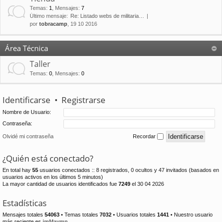
Temas
:
1
,
Mensajes
:
7
Último mensaje:
Re: Listado webs de militaria…
por
tobracamp
, 19 10 2016
Área Técnica
Taller
Temas
:
0
,
Mensajes
:
0
Identificarse
•
Registrarse
Nombre de Usuario:
Contraseña:
Olvidé mi contraseña
Recordar
¿Quién está conectado?
En total hay
55
usuarios conectados :: 8 registrados, 0 ocultos y 47 invitados (basados en
usuarios activos en los últimos 5 minutos)
La mayor cantidad de usuarios identificados fue
7249
el 30 04 2026
Estadísticas
Mensajes totales
54063
• Temas totales
7032
• Usuarios totales
1441
• Nuestro usuario
más reciente es
jmMaymn