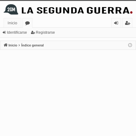
Inicio
or
de
eg
Identificarse
Registrarse
os
nt
ist
Inicio
Índice general
ifi
ra
ca
rs
rs
e
e