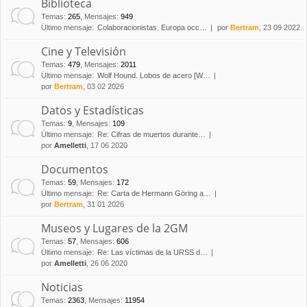
Biblioteca
Temas
:
265
,
Mensajes
:
949
Último mensaje:
Colaboracionistas. Europa occ…
por
Bertram
, 23 09 2022
Cine y Televisión
Temas
:
479
,
Mensajes
:
2011
Último mensaje:
Wolf Hound. Lobos de acero [W…
por
Bertram
, 03 02 2026
Datos y Estadísticas
Temas
:
9
,
Mensajes
:
109
Último mensaje:
Re: Cifras de muertos durante…
por
Amelletti
, 17 06 2020
Documentos
Temas
:
59
,
Mensajes
:
172
Último mensaje:
Re: Carta de Hermann Göring a…
por
Bertram
, 31 01 2026
Museos y Lugares de la 2GM
Temas
:
57
,
Mensajes
:
606
Último mensaje:
Re: Las víctimas de la URSS d…
por
Amelletti
, 26 06 2020
Noticias
Temas
:
2363
,
Mensajes
:
11954