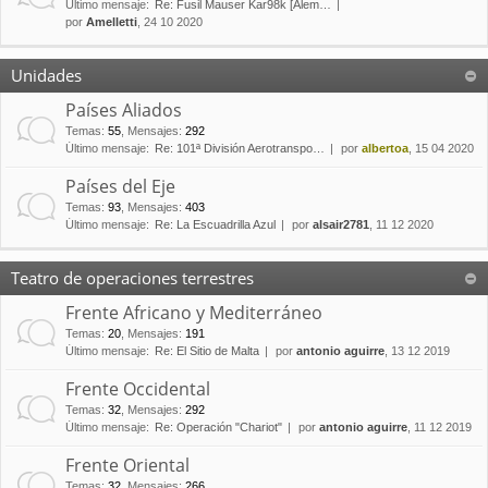
Último mensaje:
Re: Fusil Mauser Kar98k [Alem…
por
Amelletti
, 24 10 2020
Unidades
Países Aliados
Temas
:
55
,
Mensajes
:
292
Último mensaje:
Re: 101ª División Aerotranspo…
por
albertoa
, 15 04 2020
Países del Eje
Temas
:
93
,
Mensajes
:
403
Último mensaje:
Re: La Escuadrilla Azul
por
alsair2781
, 11 12 2020
Teatro de operaciones terrestres
Frente Africano y Mediterráneo
Temas
:
20
,
Mensajes
:
191
Último mensaje:
Re: El Sitio de Malta
por
antonio aguirre
, 13 12 2019
Frente Occidental
Temas
:
32
,
Mensajes
:
292
Último mensaje:
Re: Operación "Chariot"
por
antonio aguirre
, 11 12 2019
Frente Oriental
Temas
:
32
,
Mensajes
:
266