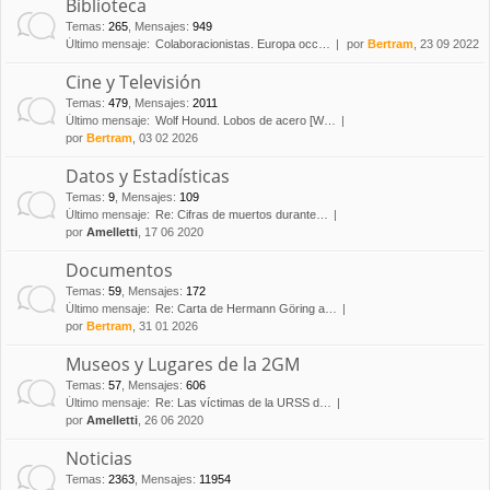
Biblioteca
Temas
:
265
,
Mensajes
:
949
Último mensaje:
Colaboracionistas. Europa occ…
por
Bertram
, 23 09 2022
Cine y Televisión
Temas
:
479
,
Mensajes
:
2011
Último mensaje:
Wolf Hound. Lobos de acero [W…
por
Bertram
, 03 02 2026
Datos y Estadísticas
Temas
:
9
,
Mensajes
:
109
Último mensaje:
Re: Cifras de muertos durante…
por
Amelletti
, 17 06 2020
Documentos
Temas
:
59
,
Mensajes
:
172
Último mensaje:
Re: Carta de Hermann Göring a…
por
Bertram
, 31 01 2026
Museos y Lugares de la 2GM
Temas
:
57
,
Mensajes
:
606
Último mensaje:
Re: Las víctimas de la URSS d…
por
Amelletti
, 26 06 2020
Noticias
Temas
:
2363
,
Mensajes
:
11954