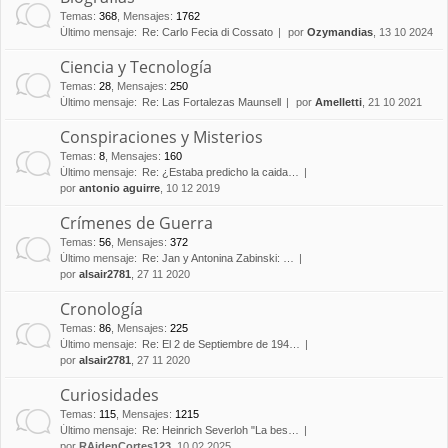
Temas
:
368
,
Mensajes
:
1762
Último mensaje:
Re: Carlo Fecia di Cossato
por
Ozymandias
, 13 10 2024
Ciencia y Tecnología
Temas
:
28
,
Mensajes
:
250
Último mensaje:
Re: Las Fortalezas Maunsell
por
Amelletti
, 21 10 2021
Conspiraciones y Misterios
Temas
:
8
,
Mensajes
:
160
Último mensaje:
Re: ¿Estaba predicho la caida…
por
antonio aguirre
, 10 12 2019
Crímenes de Guerra
Temas
:
56
,
Mensajes
:
372
Último mensaje:
Re: Jan y Antonina Zabinski: …
por
alsair2781
, 27 11 2020
Cronología
Temas
:
86
,
Mensajes
:
225
Último mensaje:
Re: El 2 de Septiembre de 194…
por
alsair2781
, 27 11 2020
Curiosidades
Temas
:
115
,
Mensajes
:
1215
Último mensaje:
Re: Heinrich Severloh "La bes…
por
RAidenCortes123
, 10 02 2025