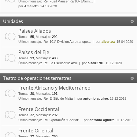
Último mensaje:
Re: Fusil Mauser Kar98k [Alem…
por
Amelletti
, 24 10 2020
Unidades
Países Aliados
Temas
:
55
,
Mensajes
:
292
Último mensaje:
Re: 101ª División Aerotranspo…
por
albertoa
, 15 04 2020
Países del Eje
Temas
:
93
,
Mensajes
:
403
Último mensaje:
Re: La Escuadrilla Azul
por
alsair2781
, 11 12 2020
Teatro de operaciones terrestres
Frente Africano y Mediterráneo
Temas
:
20
,
Mensajes
:
191
Último mensaje:
Re: El Sitio de Malta
por
antonio aguirre
, 13 12 2019
Frente Occidental
Temas
:
32
,
Mensajes
:
292
Último mensaje:
Re: Operación "Chariot"
por
antonio aguirre
, 11 12 2019
Frente Oriental
Temas
:
32
,
Mensajes
:
266