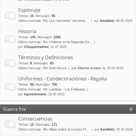
Espionaje
Temas
:
15
,
Mensajes
:
85
Último mensaje:
Re: Los “servicios” secretos …
por
Amelletti
, 08 05 2020
Historia
Temas
:
140
,
Mensajes
:
1066
Último mensaje:
Re: Chilenos en la Segunda Gu…
por
Chuquichambe
, 31 07 2025
Términos y Definiciones
Temas
:
8
,
Mensajes
:
69
Último mensaje:
Re: Gott mit uns
por
Alberto octavo :v
, 25 03 2019
Uniformes - Condecoraciones - Regalia
Temas
:
89
,
Mensajes
:
700
Último mensaje:
Re: Laminas - Los Freikorps
por
tigerwittmann
, 28 06 2021
Guerra fría
Consecuencias
Temas
:
15
,
Mensajes
:
171
Último mensaje:
Re: Mitos sobre el crucero Pr…
por
Amelletti
, 29 06 2020