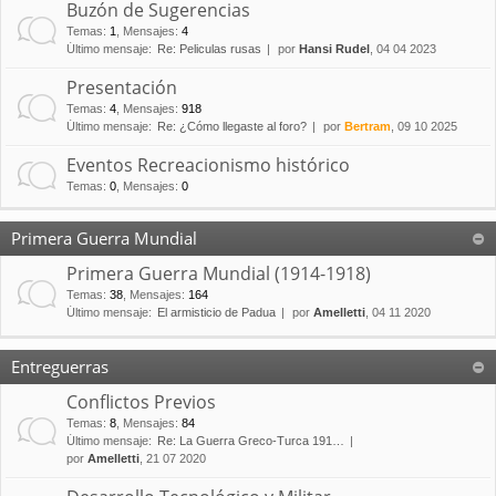
Buzón de Sugerencias
Temas
:
1
,
Mensajes
:
4
Último mensaje:
Re: Peliculas rusas
por
Hansi Rudel
, 04 04 2023
Presentación
Temas
:
4
,
Mensajes
:
918
Último mensaje:
Re: ¿Cómo llegaste al foro?
por
Bertram
, 09 10 2025
Eventos Recreacionismo histórico
Temas
:
0
,
Mensajes
:
0
Primera Guerra Mundial
Primera Guerra Mundial (1914-1918)
Temas
:
38
,
Mensajes
:
164
Último mensaje:
El armisticio de Padua
por
Amelletti
, 04 11 2020
Entreguerras
Conflictos Previos
Temas
:
8
,
Mensajes
:
84
Último mensaje:
Re: La Guerra Greco-Turca 191…
por
Amelletti
, 21 07 2020