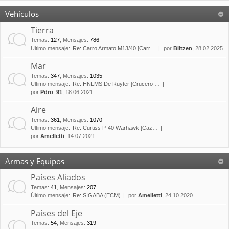
Vehículos
Tierra
Temas
:
127
,
Mensajes
:
786
Último mensaje:
Re: Carro Armato M13/40 [Carr…
por
Blitzen
, 28 02 2025
Mar
Temas
:
347
,
Mensajes
:
1035
Último mensaje:
Re: HNLMS De Ruyter [Crucero …
por
Pdro_91
, 18 06 2021
Aire
Temas
:
361
,
Mensajes
:
1070
Último mensaje:
Re: Curtiss P-40 Warhawk [Caz…
por
Amelletti
, 14 07 2021
Armas y Equipos
Países Aliados
Temas
:
41
,
Mensajes
:
207
Último mensaje:
Re: SIGABA (ECM)
por
Amelletti
, 24 10 2020
Países del Eje
Temas
:
54
,
Mensajes
:
319