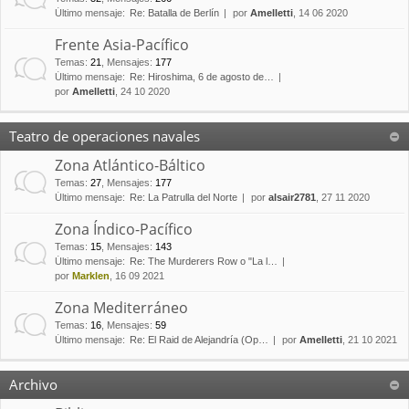
Último mensaje:
Re: Batalla de Berlín
por
Amelletti
, 14 06 2020
Frente Asia-Pacífico
Temas
:
21
,
Mensajes
:
177
Último mensaje:
Re: Hiroshima, 6 de agosto de…
por
Amelletti
, 24 10 2020
Teatro de operaciones navales
Zona Atlántico-Báltico
Temas
:
27
,
Mensajes
:
177
Último mensaje:
Re: La Patrulla del Norte
por
alsair2781
, 27 11 2020
Zona Índico-Pacífico
Temas
:
15
,
Mensajes
:
143
Último mensaje:
Re: The Murderers Row o "La l…
por
Marklen
, 16 09 2021
Zona Mediterráneo
Temas
:
16
,
Mensajes
:
59
Último mensaje:
Re: El Raid de Alejandría (Op…
por
Amelletti
, 21 10 2021
Archivo