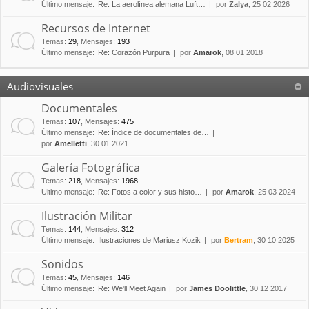
Último mensaje:
Re: La aerolínea alemana Luft…
por
Zalya
, 25 02 2026
Recursos de Internet
Temas
:
29
,
Mensajes
:
193
Último mensaje:
Re: Corazón Purpura
por
Amarok
, 08 01 2018
Audiovisuales
Documentales
Temas
:
107
,
Mensajes
:
475
Último mensaje:
Re: Índice de documentales de…
por
Amelletti
, 30 01 2021
Galería Fotográfica
Temas
:
218
,
Mensajes
:
1968
Último mensaje:
Re: Fotos a color y sus histo…
por
Amarok
, 25 03 2024
Ilustración Militar
Temas
:
144
,
Mensajes
:
312
Último mensaje:
Ilustraciones de Mariusz Kozik
por
Bertram
, 30 10 2025
Sonidos
Temas
:
45
,
Mensajes
:
146
Último mensaje:
Re: We'll Meet Again
por
James Doolittle
, 30 12 2017