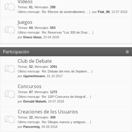
Vídeos
Temas
:
61
,
Mensajes
:
288
Último mensaje:
Re: Efectos de ametrallamient…
por
Flak_88
, 13 07 2018
Juegos
Temas
:
64
,
Mensajes
:
563
Último mensaje:
Re: Reservas "Los 300 de Drac…
por
Draco Ideas
, 23 04 2026
Participación
Club de Debate
Temas
:
52
,
Mensajes
:
2091
Último mensaje:
Re: Debate del mes de Septiem…
por
tigerwittmann
, 01 10 2017
Concursos
Temas
:
67
,
Mensajes
:
1272
Último mensaje:
Re: 100º Concurso de fotograf…
por
Donald Malarki
, 24 07 2018
Creaciones de los Usuarios
Temas
:
22
,
Mensajes
:
349
Último mensaje:
Re: Dibujos nuevos y antiguos…
por
Panzermig
, 04 09 2018