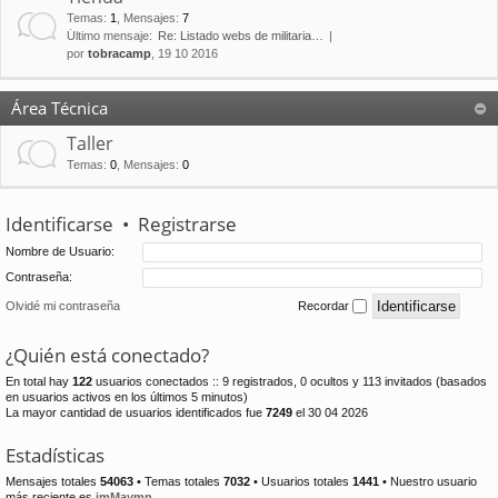
Temas
:
1
,
Mensajes
:
7
Último mensaje:
Re: Listado webs de militaria…
por
tobracamp
, 19 10 2016
Área Técnica
Taller
Temas
:
0
,
Mensajes
:
0
Identificarse
•
Registrarse
Nombre de Usuario:
Contraseña:
Olvidé mi contraseña
Recordar
¿Quién está conectado?
En total hay
122
usuarios conectados :: 9 registrados, 0 ocultos y 113 invitados (basados
en usuarios activos en los últimos 5 minutos)
La mayor cantidad de usuarios identificados fue
7249
el 30 04 2026
Estadísticas
Mensajes totales
54063
• Temas totales
7032
• Usuarios totales
1441
• Nuestro usuario
más reciente es
jmMaymn