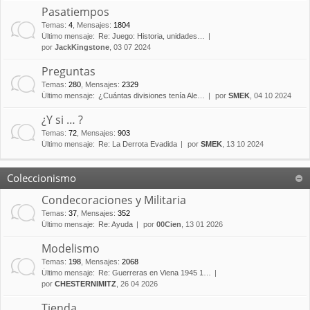
Pasatiempos
Temas
:
4
,
Mensajes
:
1804
Último mensaje:
Re: Juego: Historia, unidades…
por
JackKingstone
, 03 07 2024
Preguntas
Temas
:
280
,
Mensajes
:
2329
Último mensaje:
¿Cuántas divisiones tenía Ale…
por
SMEK
, 04 10 2024
¿Y si … ?
Temas
:
72
,
Mensajes
:
903
Último mensaje:
Re: La Derrota Evadida
por
SMEK
, 13 10 2024
Coleccionismo
Condecoraciones y Militaria
Temas
:
37
,
Mensajes
:
352
Último mensaje:
Re: Ayuda
por
00Cien
, 13 01 2026
Modelismo
Temas
:
198
,
Mensajes
:
2068
Último mensaje:
Re: Guerreras en Viena 1945 1…
por
CHESTERNIMITZ
, 26 04 2026
Tienda