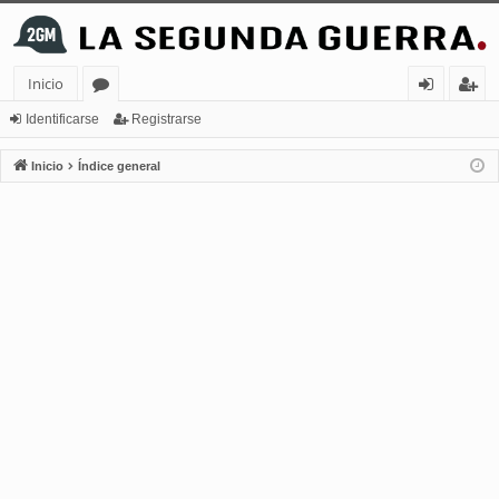
Inicio
or
de
eg
Identificarse
Registrarse
os
nt
ist
Inicio
Índice general
ifi
ra
ca
rs
rs
e
e