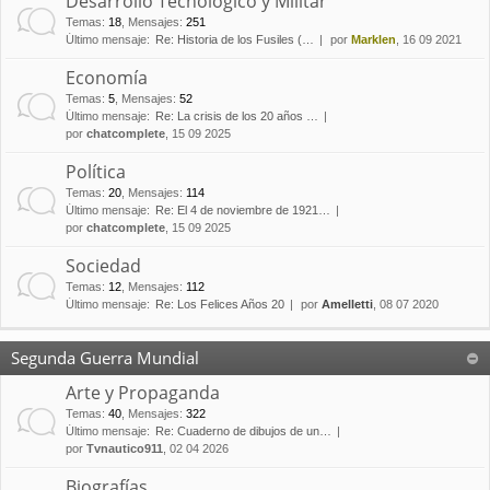
Desarrollo Tecnológico y Militar
Temas
:
18
,
Mensajes
:
251
Último mensaje:
Re: Historia de los Fusiles (…
por
Marklen
, 16 09 2021
Economía
Temas
:
5
,
Mensajes
:
52
Último mensaje:
Re: La crisis de los 20 años …
por
chatcomplete
, 15 09 2025
Política
Temas
:
20
,
Mensajes
:
114
Último mensaje:
Re: El 4 de noviembre de 1921…
por
chatcomplete
, 15 09 2025
Sociedad
Temas
:
12
,
Mensajes
:
112
Último mensaje:
Re: Los Felices Años 20
por
Amelletti
, 08 07 2020
Segunda Guerra Mundial
Arte y Propaganda
Temas
:
40
,
Mensajes
:
322
Último mensaje:
Re: Cuaderno de dibujos de un…
por
Tvnautico911
, 02 04 2026
Biografías