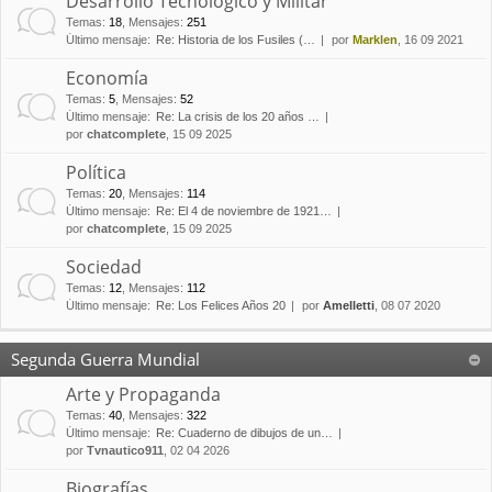
Desarrollo Tecnológico y Militar
Temas
:
18
,
Mensajes
:
251
Último mensaje:
Re: Historia de los Fusiles (…
por
Marklen
, 16 09 2021
Economía
Temas
:
5
,
Mensajes
:
52
Último mensaje:
Re: La crisis de los 20 años …
por
chatcomplete
, 15 09 2025
Política
Temas
:
20
,
Mensajes
:
114
Último mensaje:
Re: El 4 de noviembre de 1921…
por
chatcomplete
, 15 09 2025
Sociedad
Temas
:
12
,
Mensajes
:
112
Último mensaje:
Re: Los Felices Años 20
por
Amelletti
, 08 07 2020
Segunda Guerra Mundial
Arte y Propaganda
Temas
:
40
,
Mensajes
:
322
Último mensaje:
Re: Cuaderno de dibujos de un…
por
Tvnautico911
, 02 04 2026
Biografías