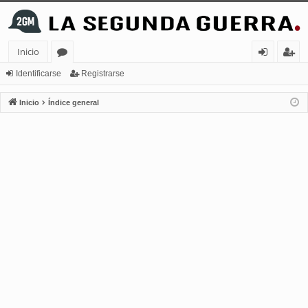
Inicio
or
de
eg
Identificarse
Registrarse
os
nt
ist
Inicio
Índice general
ifi
ra
ca
rs
rs
e
e