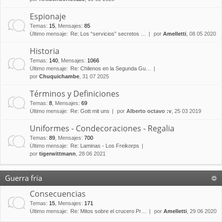
Espionaje
Temas
:
15
,
Mensajes
:
85
Último mensaje:
Re: Los “servicios” secretos …
por
Amelletti
, 08 05 2020
Historia
Temas
:
140
,
Mensajes
:
1066
Último mensaje:
Re: Chilenos en la Segunda Gu…
por
Chuquichambe
, 31 07 2025
Términos y Definiciones
Temas
:
8
,
Mensajes
:
69
Último mensaje:
Re: Gott mit uns
por
Alberto octavo :v
, 25 03 2019
Uniformes - Condecoraciones - Regalia
Temas
:
89
,
Mensajes
:
700
Último mensaje:
Re: Laminas - Los Freikorps
por
tigerwittmann
, 28 06 2021
Guerra fría
Consecuencias
Temas
:
15
,
Mensajes
:
171
Último mensaje:
Re: Mitos sobre el crucero Pr…
por
Amelletti
, 29 06 2020