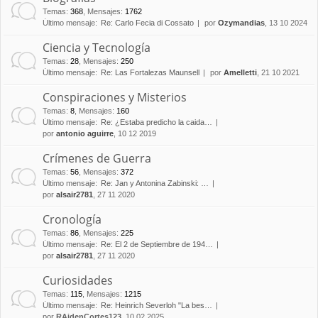
Temas
:
368
,
Mensajes
:
1762
Último mensaje:
Re: Carlo Fecia di Cossato
por
Ozymandias
, 13 10 2024
Ciencia y Tecnología
Temas
:
28
,
Mensajes
:
250
Último mensaje:
Re: Las Fortalezas Maunsell
por
Amelletti
, 21 10 2021
Conspiraciones y Misterios
Temas
:
8
,
Mensajes
:
160
Último mensaje:
Re: ¿Estaba predicho la caida…
por
antonio aguirre
, 10 12 2019
Crímenes de Guerra
Temas
:
56
,
Mensajes
:
372
Último mensaje:
Re: Jan y Antonina Zabinski: …
por
alsair2781
, 27 11 2020
Cronología
Temas
:
86
,
Mensajes
:
225
Último mensaje:
Re: El 2 de Septiembre de 194…
por
alsair2781
, 27 11 2020
Curiosidades
Temas
:
115
,
Mensajes
:
1215
Último mensaje:
Re: Heinrich Severloh "La bes…
por
RAidenCortes123
, 10 02 2025