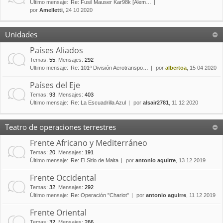
Último mensaje:
Re: Fusil Mauser Kar98k [Alem…
por
Amelletti
, 24 10 2020
Unidades
Países Aliados
Temas
:
55
,
Mensajes
:
292
Último mensaje:
Re: 101ª División Aerotranspo…
por
albertoa
, 15 04 2020
Países del Eje
Temas
:
93
,
Mensajes
:
403
Último mensaje:
Re: La Escuadrilla Azul
por
alsair2781
, 11 12 2020
Teatro de operaciones terrestres
Frente Africano y Mediterráneo
Temas
:
20
,
Mensajes
:
191
Último mensaje:
Re: El Sitio de Malta
por
antonio aguirre
, 13 12 2019
Frente Occidental
Temas
:
32
,
Mensajes
:
292
Último mensaje:
Re: Operación "Chariot"
por
antonio aguirre
, 11 12 2019
Frente Oriental
Temas
:
32
,
Mensajes
:
266