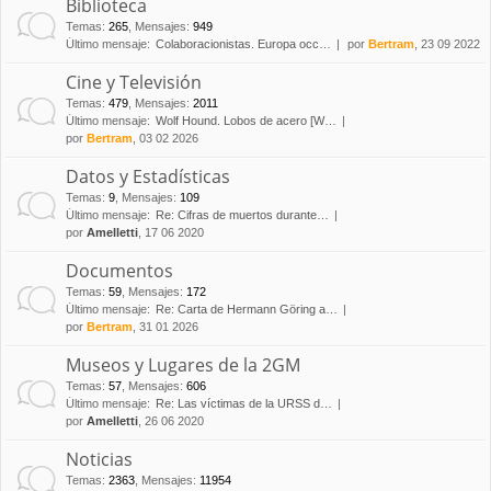
Biblioteca
Temas
:
265
,
Mensajes
:
949
Último mensaje:
Colaboracionistas. Europa occ…
por
Bertram
, 23 09 2022
Cine y Televisión
Temas
:
479
,
Mensajes
:
2011
Último mensaje:
Wolf Hound. Lobos de acero [W…
por
Bertram
, 03 02 2026
Datos y Estadísticas
Temas
:
9
,
Mensajes
:
109
Último mensaje:
Re: Cifras de muertos durante…
por
Amelletti
, 17 06 2020
Documentos
Temas
:
59
,
Mensajes
:
172
Último mensaje:
Re: Carta de Hermann Göring a…
por
Bertram
, 31 01 2026
Museos y Lugares de la 2GM
Temas
:
57
,
Mensajes
:
606
Último mensaje:
Re: Las víctimas de la URSS d…
por
Amelletti
, 26 06 2020
Noticias
Temas
:
2363
,
Mensajes
:
11954