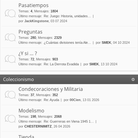
Pasatiempos
Temas
:
4
,
Mensajes
:
1804
Último mensaje:
Re: Juego: Historia, unidades…
por
JackKingstone
, 03 07 2024
Preguntas
Temas
:
280
,
Mensajes
:
2329
Último mensaje:
¿Cuántas divisiones tenía Ale…
por
SMEK
, 04 10 2024
¿Y si … ?
Temas
:
72
,
Mensajes
:
903
Último mensaje:
Re: La Derrota Evadida
por
SMEK
, 13 10 2024
Coleccionismo
Condecoraciones y Militaria
Temas
:
37
,
Mensajes
:
352
Último mensaje:
Re: Ayuda
por
00Cien
, 13 01 2026
Modelismo
Temas
:
198
,
Mensajes
:
2068
Último mensaje:
Re: Guerreras en Viena 1945 1…
por
CHESTERNIMITZ
, 26 04 2026
Tienda