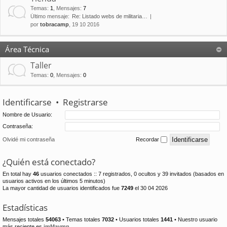
Temas
:
1
,
Mensajes
:
7
Último mensaje:
Re: Listado webs de militaria…
por
tobracamp
, 19 10 2016
Área Técnica
Taller
Temas
:
0
,
Mensajes
:
0
Identificarse
•
Registrarse
Nombre de Usuario:
Contraseña:
Olvidé mi contraseña
Recordar
¿Quién está conectado?
En total hay
46
usuarios conectados :: 7 registrados, 0 ocultos y 39 invitados (basados en
usuarios activos en los últimos 5 minutos)
La mayor cantidad de usuarios identificados fue
7249
el 30 04 2026
Estadísticas
Mensajes totales
54063
• Temas totales
7032
• Usuarios totales
1441
• Nuestro usuario
más reciente es
jmMaymn