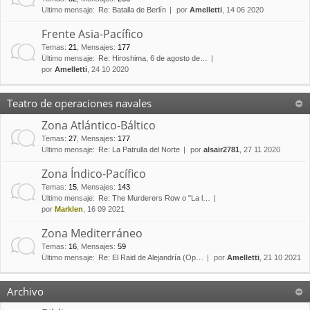
Último mensaje:
Re: Batalla de Berlín
por
Amelletti
, 14 06 2020
Frente Asia-Pacífico
Temas
:
21
,
Mensajes
:
177
Último mensaje:
Re: Hiroshima, 6 de agosto de…
por
Amelletti
, 24 10 2020
Teatro de operaciones navales
Zona Atlántico-Báltico
Temas
:
27
,
Mensajes
:
177
Último mensaje:
Re: La Patrulla del Norte
por
alsair2781
, 27 11 2020
Zona Índico-Pacífico
Temas
:
15
,
Mensajes
:
143
Último mensaje:
Re: The Murderers Row o "La l…
por
Marklen
, 16 09 2021
Zona Mediterráneo
Temas
:
16
,
Mensajes
:
59
Último mensaje:
Re: El Raid de Alejandría (Op…
por
Amelletti
, 21 10 2021
Archivo