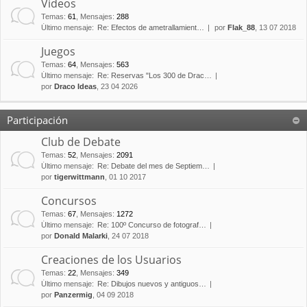
Vídeos
Temas
:
61
,
Mensajes
:
288
Último mensaje:
Re: Efectos de ametrallamient…
por
Flak_88
, 13 07 2018
Juegos
Temas
:
64
,
Mensajes
:
563
Último mensaje:
Re: Reservas "Los 300 de Drac…
por
Draco Ideas
, 23 04 2026
Participación
Club de Debate
Temas
:
52
,
Mensajes
:
2091
Último mensaje:
Re: Debate del mes de Septiem…
por
tigerwittmann
, 01 10 2017
Concursos
Temas
:
67
,
Mensajes
:
1272
Último mensaje:
Re: 100º Concurso de fotograf…
por
Donald Malarki
, 24 07 2018
Creaciones de los Usuarios
Temas
:
22
,
Mensajes
:
349
Último mensaje:
Re: Dibujos nuevos y antiguos…
por
Panzermig
, 04 09 2018