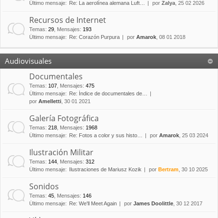
Último mensaje:
Re: La aerolínea alemana Luft…
por
Zalya
, 25 02 2026
Recursos de Internet
Temas
:
29
,
Mensajes
:
193
Último mensaje:
Re: Corazón Purpura
por
Amarok
, 08 01 2018
Audiovisuales
Documentales
Temas
:
107
,
Mensajes
:
475
Último mensaje:
Re: Índice de documentales de…
por
Amelletti
, 30 01 2021
Galería Fotográfica
Temas
:
218
,
Mensajes
:
1968
Último mensaje:
Re: Fotos a color y sus histo…
por
Amarok
, 25 03 2024
Ilustración Militar
Temas
:
144
,
Mensajes
:
312
Último mensaje:
Ilustraciones de Mariusz Kozik
por
Bertram
, 30 10 2025
Sonidos
Temas
:
45
,
Mensajes
:
146
Último mensaje:
Re: We'll Meet Again
por
James Doolittle
, 30 12 2017