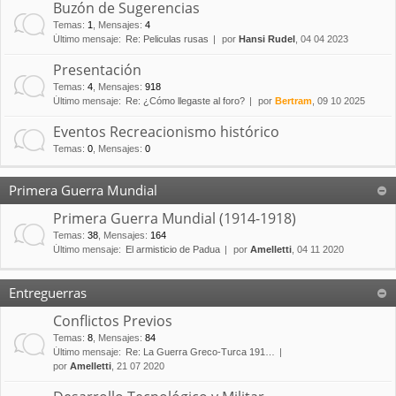
Buzón de Sugerencias
Temas
:
1
,
Mensajes
:
4
Último mensaje:
Re: Peliculas rusas
por
Hansi Rudel
, 04 04 2023
Presentación
Temas
:
4
,
Mensajes
:
918
Último mensaje:
Re: ¿Cómo llegaste al foro?
por
Bertram
, 09 10 2025
Eventos Recreacionismo histórico
Temas
:
0
,
Mensajes
:
0
Primera Guerra Mundial
Primera Guerra Mundial (1914-1918)
Temas
:
38
,
Mensajes
:
164
Último mensaje:
El armisticio de Padua
por
Amelletti
, 04 11 2020
Entreguerras
Conflictos Previos
Temas
:
8
,
Mensajes
:
84
Último mensaje:
Re: La Guerra Greco-Turca 191…
por
Amelletti
, 21 07 2020