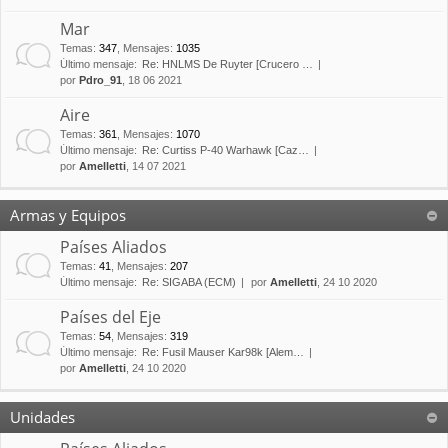
Mar
Temas
:
347
,
Mensajes
:
1035
Último mensaje:
Re: HNLMS De Ruyter [Crucero …
por
Pdro_91
, 18 06 2021
Aire
Temas
:
361
,
Mensajes
:
1070
Último mensaje:
Re: Curtiss P-40 Warhawk [Caz…
por
Amelletti
, 14 07 2021
Armas y Equipos
Países Aliados
Temas
:
41
,
Mensajes
:
207
Último mensaje:
Re: SIGABA (ECM)
por
Amelletti
, 24 10 2020
Países del Eje
Temas
:
54
,
Mensajes
:
319
Último mensaje:
Re: Fusil Mauser Kar98k [Alem…
por
Amelletti
, 24 10 2020
Unidades