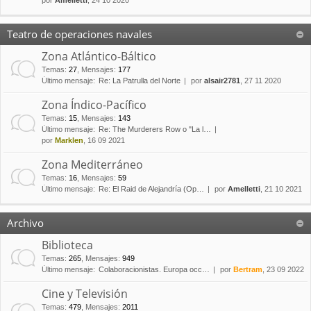
por
Amelletti
, 24 10 2020
Teatro de operaciones navales
Zona Atlántico-Báltico
Temas
:
27
,
Mensajes
:
177
Último mensaje:
Re: La Patrulla del Norte
por
alsair2781
, 27 11 2020
Zona Índico-Pacífico
Temas
:
15
,
Mensajes
:
143
Último mensaje:
Re: The Murderers Row o "La l…
por
Marklen
, 16 09 2021
Zona Mediterráneo
Temas
:
16
,
Mensajes
:
59
Último mensaje:
Re: El Raid de Alejandría (Op…
por
Amelletti
, 21 10 2021
Archivo
Biblioteca
Temas
:
265
,
Mensajes
:
949
Último mensaje:
Colaboracionistas. Europa occ…
por
Bertram
, 23 09 2022
Cine y Televisión
Temas
:
479
,
Mensajes
:
2011