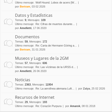
Último mensaje:
Wolf Hound. Lobos de acero [W…
por
Bertram
, 03 02 2026
Datos y Estadísticas
Temas
:
9
,
Mensajes
:
109
Último mensaje:
Re: Cifras de muertos durante…
por
Amelletti
, 17 06 2020
Documentos
Temas
:
59
,
Mensajes
:
172
Último mensaje:
Re: Carta de Hermann Göring a…
por
Bertram
, 31 01 2026
Museos y Lugares de la 2GM
Temas
:
57
,
Mensajes
:
606
Último mensaje:
Re: Las víctimas de la URSS d…
por
Amelletti
, 26 06 2020
Noticias
Temas
:
2363
,
Mensajes
:
11954
Último mensaje:
Re: La aerolínea alemana Luft…
por
Zalya
, 25 02 2026
Recursos de Internet
Temas
:
29
,
Mensajes
:
193
Último mensaje:
Re: Corazón Purpura
por
Amarok
, 08 01 2018