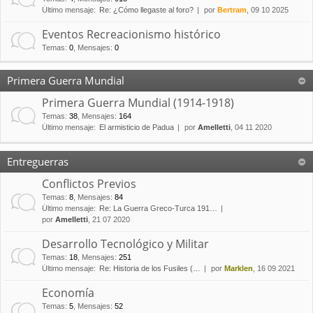
Último mensaje:
Re: ¿Cómo llegaste al foro?
por
Bertram
, 09 10 2025
Eventos Recreacionismo histórico
Temas
:
0
,
Mensajes
:
0
Primera Guerra Mundial
Primera Guerra Mundial (1914-1918)
Temas
:
38
,
Mensajes
:
164
Último mensaje:
El armisticio de Padua
por
Amelletti
, 04 11 2020
Entreguerras
Conflictos Previos
Temas
:
8
,
Mensajes
:
84
Último mensaje:
Re: La Guerra Greco-Turca 191…
por
Amelletti
, 21 07 2020
Desarrollo Tecnológico y Militar
Temas
:
18
,
Mensajes
:
251
Último mensaje:
Re: Historia de los Fusiles (…
por
Marklen
, 16 09 2021
Economía
Temas
:
5
,
Mensajes
:
52