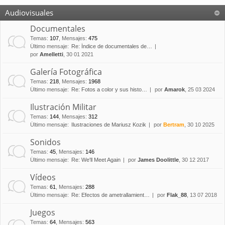
Audiovisuales
Documentales
Temas
:
107
,
Mensajes
:
475
Último mensaje:
Re: Índice de documentales de…
por
Amelletti
, 30 01 2021
Galería Fotográfica
Temas
:
218
,
Mensajes
:
1968
Último mensaje:
Re: Fotos a color y sus histo…
por
Amarok
, 25 03 2024
Ilustración Militar
Temas
:
144
,
Mensajes
:
312
Último mensaje:
Ilustraciones de Mariusz Kozik
por
Bertram
, 30 10 2025
Sonidos
Temas
:
45
,
Mensajes
:
146
Último mensaje:
Re: We'll Meet Again
por
James Doolittle
, 30 12 2017
Vídeos
Temas
:
61
,
Mensajes
:
288
Último mensaje:
Re: Efectos de ametrallamient…
por
Flak_88
, 13 07 2018
Juegos
Temas
:
64
,
Mensajes
:
563