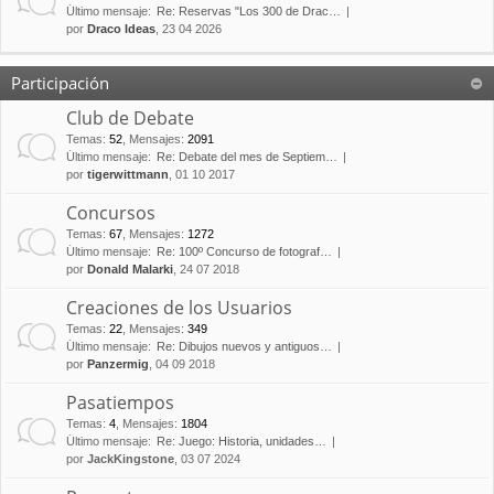
Último mensaje:
Re: Reservas "Los 300 de Drac…
por
Draco Ideas
, 23 04 2026
Participación
Club de Debate
Temas
:
52
,
Mensajes
:
2091
Último mensaje:
Re: Debate del mes de Septiem…
por
tigerwittmann
, 01 10 2017
Concursos
Temas
:
67
,
Mensajes
:
1272
Último mensaje:
Re: 100º Concurso de fotograf…
por
Donald Malarki
, 24 07 2018
Creaciones de los Usuarios
Temas
:
22
,
Mensajes
:
349
Último mensaje:
Re: Dibujos nuevos y antiguos…
por
Panzermig
, 04 09 2018
Pasatiempos
Temas
:
4
,
Mensajes
:
1804
Último mensaje:
Re: Juego: Historia, unidades…
por
JackKingstone
, 03 07 2024