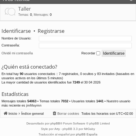
Taller
Temas
:
0
,
Mensajes
:
0
Identificarse
•
Registrarse
Nombre de Usuario:
Contraseña:
Olvidé mi contraseña
Recordar
¿Quién está conectado?
En total hay
90
usuarios conectados :: 7 registrados, 0 ocultos y 83 invitados (basados en
usuarios activos en los últimos 5 minutos)
La mayor cantidad de usuarios identificados fue
7249
el 30 04 2026
Estadísticas
Mensajes totales
54063
• Temas totales
7032
• Usuarios totales
1441
• Nuestro usuario
más reciente es
jmMaymn
Inicio
Índice general
Borrar cookies
Todos los horarios son
UTC+02:00
Desarrollado por
phpBB
® Forum Software © phpBB Limited
Style por
Arty
- phpBB 3.3 por MrGaby
Traducción al español por
phpBB España