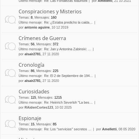
Último mensaje:
Re: Las Fortalezas Maunsell
por
Amelletti
, 21 10 2021
Conspiraciones y Misterios
Temas
:
8
,
Mensajes
:
160
Último mensaje:
Re: ¿Estaba predicho la caida…
por
antonio aguirre
, 10 12 2019
Crímenes de Guerra
Temas
:
56
,
Mensajes
:
372
Último mensaje:
Re: Jan y Antonina Zabinski: …
por
alsair2781
, 27 11 2020
Cronología
Temas
:
86
,
Mensajes
:
225
Último mensaje:
Re: El 2 de Septiembre de 194…
por
alsair2781
, 27 11 2020
Curiosidades
Temas
:
115
,
Mensajes
:
1215
Último mensaje:
Re: Heinrich Severloh "La bes…
por
RAidenCortes123
, 10 02 2025
Espionaje
Temas
:
15
,
Mensajes
:
85
Último mensaje:
Re: Los “servicios” secretos …
por
Amelletti
, 08 05 2020