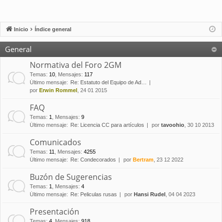
Inicio
Índice general
General
Normativa del Foro 2GM
Temas
:
10
,
Mensajes
:
117
Último mensaje:
Re: Estatuto del Equipo de Ad…
por
Erwin Rommel
, 24 01 2015
FAQ
Temas
:
1
,
Mensajes
:
9
Último mensaje:
Re: Licencia CC para artículos
por
tavoohio
, 30 10 2013
Comunicados
Temas
:
11
,
Mensajes
:
4255
Último mensaje:
Re: Condecorados
por
Bertram
, 23 12 2022
Buzón de Sugerencias
Temas
:
1
,
Mensajes
:
4
Último mensaje:
Re: Peliculas rusas
por
Hansi Rudel
, 04 04 2023
Presentación
Temas
:
4
,
Mensajes
:
918