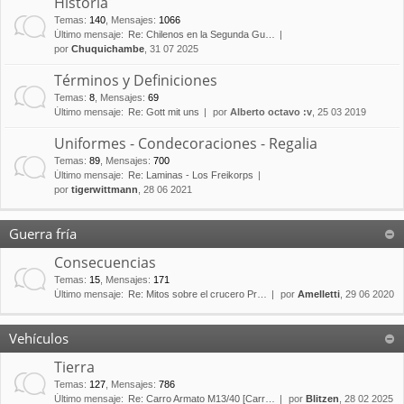
Historia
Temas
:
140
,
Mensajes
:
1066
Último mensaje:
Re: Chilenos en la Segunda Gu…
por
Chuquichambe
, 31 07 2025
Términos y Definiciones
Temas
:
8
,
Mensajes
:
69
Último mensaje:
Re: Gott mit uns
por
Alberto octavo :v
, 25 03 2019
Uniformes - Condecoraciones - Regalia
Temas
:
89
,
Mensajes
:
700
Último mensaje:
Re: Laminas - Los Freikorps
por
tigerwittmann
, 28 06 2021
Guerra fría
Consecuencias
Temas
:
15
,
Mensajes
:
171
Último mensaje:
Re: Mitos sobre el crucero Pr…
por
Amelletti
, 29 06 2020
Vehículos
Tierra
Temas
:
127
,
Mensajes
:
786
Último mensaje:
Re: Carro Armato M13/40 [Carr…
por
Blitzen
, 28 02 2025