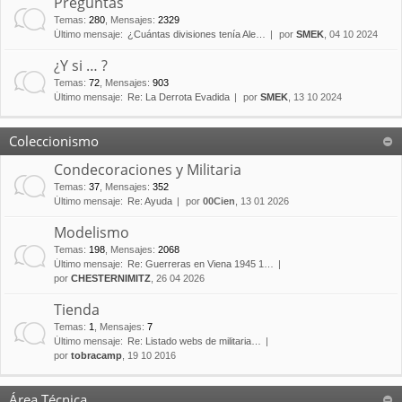
Preguntas
Temas
:
280
,
Mensajes
:
2329
Último mensaje:
¿Cuántas divisiones tenía Ale…
por
SMEK
, 04 10 2024
¿Y si … ?
Temas
:
72
,
Mensajes
:
903
Último mensaje:
Re: La Derrota Evadida
por
SMEK
, 13 10 2024
Coleccionismo
Condecoraciones y Militaria
Temas
:
37
,
Mensajes
:
352
Último mensaje:
Re: Ayuda
por
00Cien
, 13 01 2026
Modelismo
Temas
:
198
,
Mensajes
:
2068
Último mensaje:
Re: Guerreras en Viena 1945 1…
por
CHESTERNIMITZ
, 26 04 2026
Tienda
Temas
:
1
,
Mensajes
:
7
Último mensaje:
Re: Listado webs de militaria…
por
tobracamp
, 19 10 2016
Área Técnica