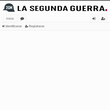
Inicio
or
de
eg
Identificarse
Registrarse
os
nt
ist
ifi
ra
ca
rs
rs
e
e