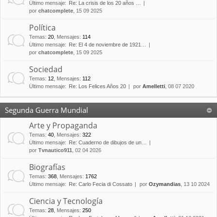
Último mensaje:
Re: La crisis de los 20 años …
por
chatcomplete
, 15 09 2025
Política
Temas
:
20
,
Mensajes
:
114
Último mensaje:
Re: El 4 de noviembre de 1921…
por
chatcomplete
, 15 09 2025
Sociedad
Temas
:
12
,
Mensajes
:
112
Último mensaje:
Re: Los Felices Años 20
por
Amelletti
, 08 07 2020
Segunda Guerra Mundial
Arte y Propaganda
Temas
:
40
,
Mensajes
:
322
Último mensaje:
Re: Cuaderno de dibujos de un…
por
Tvnautico911
, 02 04 2026
Biografías
Temas
:
368
,
Mensajes
:
1762
Último mensaje:
Re: Carlo Fecia di Cossato
por
Ozymandias
, 13 10 2024
Ciencia y Tecnología
Temas
:
28
,
Mensajes
:
250