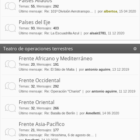
Países Aliados
Temas
:
55
,
Mensajes
:
292
Último mensaje:
Re: 101ª División Aerotranspo…
por
albertoa
, 15 04 2020
Países del Eje
Temas
:
93
,
Mensajes
:
403
Último mensaje:
Re: La Escuadrilla Azul
por
alsair2781
, 11 12 2020
Teatro de operaciones terrestres
Frente Africano y Mediterráneo
Temas
:
20
,
Mensajes
:
191
Último mensaje:
Re: El Sitio de Malta
por
antonio aguirre
, 13 12 2019
Frente Occidental
Temas
:
32
,
Mensajes
:
292
Último mensaje:
Re: Operación "Chariot"
por
antonio aguirre
, 11 12 2019
Frente Oriental
Temas
:
32
,
Mensajes
:
266
Último mensaje:
Re: Batalla de Berlín
por
Amelletti
, 14 06 2020
Frente Asia-Pacífico
Temas
:
21
,
Mensajes
:
177
Último mensaje:
Re: Hiroshima, 6 de agosto de…