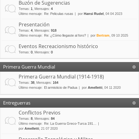
Buzón de Sugerencias
Temas
:
1
,
Mensajes
:
4
Último mensaje:
Re: Peliculas rusas
por
Hansi Rudel
, 04 04 2023
Presentación
Temas
:
4
,
Mensajes
:
918
Último mensaje:
Re: ¿Cómo llegaste al foro?
por
Bertram
, 09 10 2025
Eventos Recreacionismo histórico
Temas
:
0
,
Mensajes
:
0
Primera Guerra Mundial
Primera Guerra Mundial (1914-1918)
Temas
:
38
,
Mensajes
:
164
Último mensaje:
El armisticio de Padua
por
Amelletti
, 04 11 2020
Entreguerras
Conflictos Previos
Temas
:
8
,
Mensajes
:
84
Último mensaje:
Re: La Guerra Greco-Turca 191…
por
Amelletti
, 21 07 2020