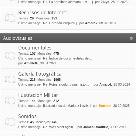
Último mensaje:
Re: La aerolínea alemana Luft…
por
Zalya
, 25 02 2026
Recursos de Internet
Temas
:
29
,
Mensajes
:
193
Último mensaje:
Re: Corazón Purpura
por
Amarok
, 08 01 2018
Audiovisuales
Documentales
Temas
:
107
,
Mensajes
:
475
Último mensaje:
Re: Índice de documentales de…
por
Amelletti
, 30 01 2021
Galería Fotográfica
Temas
:
218
,
Mensajes
:
1968
Último mensaje:
Re: Fotos a color y sus histo…
por
Amarok
, 25 03 2024
Ilustración Militar
Temas
:
144
,
Mensajes
:
312
Último mensaje:
Ilustraciones de Mariusz Kozik
por
Bertram
, 30 10 2025
Sonidos
Temas
:
45
,
Mensajes
:
146
Último mensaje:
Re: We'll Meet Again
por
James Doolittle
, 30 12 2017