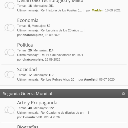
Desarrollo Tecnológico y Militar
Temas
:
18
,
Mensajes
:
251
Último mensaje:
Re: Historia de los Fusiles (…
por
Marklen
, 16 09 2021
Economía
Temas
:
5
,
Mensajes
:
52
Último mensaje:
Re: La crisis de los 20 años …
por
chatcomplete
, 15 09 2025
Política
Temas
:
20
,
Mensajes
:
114
Último mensaje:
Re: El 4 de noviembre de 1921…
por
chatcomplete
, 15 09 2025
Sociedad
Temas
:
12
,
Mensajes
:
112
Último mensaje:
Re: Los Felices Años 20
por
Amelletti
, 08 07 2020
Segunda Guerra Mundial
Arte y Propaganda
Temas
:
40
,
Mensajes
:
322
Último mensaje:
Re: Cuaderno de dibujos de un…
por
Tvnautico911
, 02 04 2026
Biografías