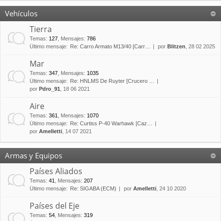
Vehículos
Tierra
Temas
:
127
,
Mensajes
:
786
Último mensaje:
Re: Carro Armato M13/40 [Carr…
por
Blitzen
, 28 02 2025
Mar
Temas
:
347
,
Mensajes
:
1035
Último mensaje:
Re: HNLMS De Ruyter [Crucero …
por
Pdro_91
, 18 06 2021
Aire
Temas
:
361
,
Mensajes
:
1070
Último mensaje:
Re: Curtiss P-40 Warhawk [Caz…
por
Amelletti
, 14 07 2021
Armas y Equipos
Países Aliados
Temas
:
41
,
Mensajes
:
207
Último mensaje:
Re: SIGABA (ECM)
por
Amelletti
, 24 10 2020
Países del Eje
Temas
:
54
,
Mensajes
:
319