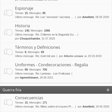
Espionaje
Temas
:
15
,
Mensajes
:
85
Último mensaje:
Re: Los “servicios” secretos …
por
Amelletti
, 08 05 2020
Historia
Temas
:
140
,
Mensajes
:
1066
Último mensaje:
Re: Chilenos en la Segunda Gu…
por
Chuquichambe
, 31 07 2025
Términos y Definiciones
Temas
:
8
,
Mensajes
:
69
Último mensaje:
Re: Gott mit uns
por
Alberto octavo :v
, 25 03 2019
Uniformes - Condecoraciones - Regalia
Temas
:
89
,
Mensajes
:
700
Último mensaje:
Re: Laminas - Los Freikorps
por
tigerwittmann
, 28 06 2021
Guerra fría
Consecuencias
Temas
:
15
,
Mensajes
:
171
Último mensaje:
Re: Mitos sobre el crucero Pr…
por
Amelletti
, 29 06 2020