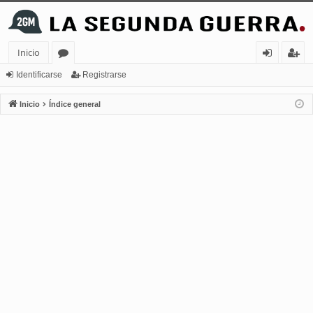
Inicio
or
de
eg
Identificarse
Registrarse
os
nt
ist
Inicio
Índice general
ifi
ra
ca
rs
rs
e
e