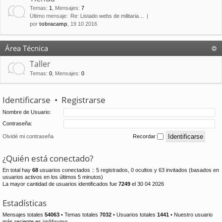
Temas
:
1
,
Mensajes
:
7
Último mensaje:
Re: Listado webs de militaria…
por
tobracamp
, 19 10 2016
Área Técnica
Taller
Temas
:
0
,
Mensajes
:
0
Identificarse
•
Registrarse
Nombre de Usuario:
Contraseña:
Olvidé mi contraseña
Recordar
¿Quién está conectado?
En total hay
68
usuarios conectados :: 5 registrados, 0 ocultos y 63 invitados (basados en
usuarios activos en los últimos 5 minutos)
La mayor cantidad de usuarios identificados fue
7249
el 30 04 2026
Estadísticas
Mensajes totales
54063
• Temas totales
7032
• Usuarios totales
1441
• Nuestro usuario
más reciente es
jmMaymn