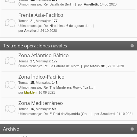
Último mensaje:
Re: Batalla de Berlín
por
Amelletti
, 14 06 2020
Frente Asia-Pacífico
Temas
:
21
,
Mensajes
:
177
Último mensaje:
Re: Hiroshima, 6 de agosto de…
por
Amelletti
, 24 10 2020
Teatro de operaciones navales
Zona Atlántico-Báltico
Temas
:
27
,
Mensajes
:
177
Último mensaje:
Re: La Patrulla del Norte
por
alsair2781
, 27 11 2020
Zona Índico-Pacífico
Temas
:
15
,
Mensajes
:
143
Último mensaje:
Re: The Murderers Row o "La l…
por
Marklen
, 16 09 2021
Zona Mediterráneo
Temas
:
16
,
Mensajes
:
59
Último mensaje:
Re: El Raid de Alejandría (Op…
por
Amelletti
, 21 10 2021
Archivo