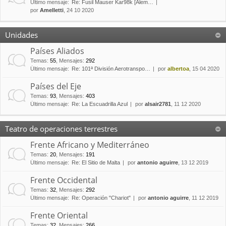
Último mensaje:
Re: Fusil Mauser Kar98k [Alem…
por
Amelletti
, 24 10 2020
Unidades
Países Aliados
Temas
:
55
,
Mensajes
:
292
Último mensaje:
Re: 101ª División Aerotranspo…
por
albertoa
, 15 04 2020
Países del Eje
Temas
:
93
,
Mensajes
:
403
Último mensaje:
Re: La Escuadrilla Azul
por
alsair2781
, 11 12 2020
Teatro de operaciones terrestres
Frente Africano y Mediterráneo
Temas
:
20
,
Mensajes
:
191
Último mensaje:
Re: El Sitio de Malta
por
antonio aguirre
, 13 12 2019
Frente Occidental
Temas
:
32
,
Mensajes
:
292
Último mensaje:
Re: Operación "Chariot"
por
antonio aguirre
, 11 12 2019
Frente Oriental
Temas
:
32
,
Mensajes
:
266