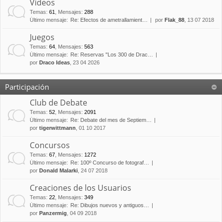
Vídeos
Temas
:
61
,
Mensajes
:
288
Último mensaje:
Re: Efectos de ametrallamient…
por
Flak_88
, 13 07 2018
Juegos
Temas
:
64
,
Mensajes
:
563
Último mensaje:
Re: Reservas "Los 300 de Drac…
por
Draco Ideas
, 23 04 2026
Participación
Club de Debate
Temas
:
52
,
Mensajes
:
2091
Último mensaje:
Re: Debate del mes de Septiem…
por
tigerwittmann
, 01 10 2017
Concursos
Temas
:
67
,
Mensajes
:
1272
Último mensaje:
Re: 100º Concurso de fotograf…
por
Donald Malarki
, 24 07 2018
Creaciones de los Usuarios
Temas
:
22
,
Mensajes
:
349
Último mensaje:
Re: Dibujos nuevos y antiguos…
por
Panzermig
, 04 09 2018