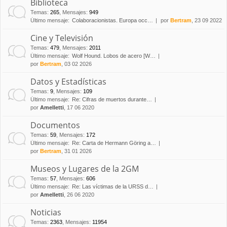
Biblioteca
Temas
:
265
,
Mensajes
:
949
Último mensaje:
Colaboracionistas. Europa occ…
por
Bertram
, 23 09 2022
Cine y Televisión
Temas
:
479
,
Mensajes
:
2011
Último mensaje:
Wolf Hound. Lobos de acero [W…
por
Bertram
, 03 02 2026
Datos y Estadísticas
Temas
:
9
,
Mensajes
:
109
Último mensaje:
Re: Cifras de muertos durante…
por
Amelletti
, 17 06 2020
Documentos
Temas
:
59
,
Mensajes
:
172
Último mensaje:
Re: Carta de Hermann Göring a…
por
Bertram
, 31 01 2026
Museos y Lugares de la 2GM
Temas
:
57
,
Mensajes
:
606
Último mensaje:
Re: Las víctimas de la URSS d…
por
Amelletti
, 26 06 2020
Noticias
Temas
:
2363
,
Mensajes
:
11954