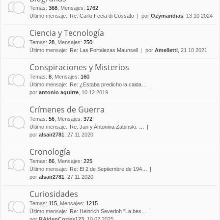
Temas
:
368
,
Mensajes
:
1762
Último mensaje:
Re: Carlo Fecia di Cossato
por
Ozymandias
, 13 10 2024
Ciencia y Tecnología
Temas
:
28
,
Mensajes
:
250
Último mensaje:
Re: Las Fortalezas Maunsell
por
Amelletti
, 21 10 2021
Conspiraciones y Misterios
Temas
:
8
,
Mensajes
:
160
Último mensaje:
Re: ¿Estaba predicho la caida…
por
antonio aguirre
, 10 12 2019
Crímenes de Guerra
Temas
:
56
,
Mensajes
:
372
Último mensaje:
Re: Jan y Antonina Zabinski: …
por
alsair2781
, 27 11 2020
Cronología
Temas
:
86
,
Mensajes
:
225
Último mensaje:
Re: El 2 de Septiembre de 194…
por
alsair2781
, 27 11 2020
Curiosidades
Temas
:
115
,
Mensajes
:
1215
Último mensaje:
Re: Heinrich Severloh "La bes…
por
RAidenCortes123
, 10 02 2025