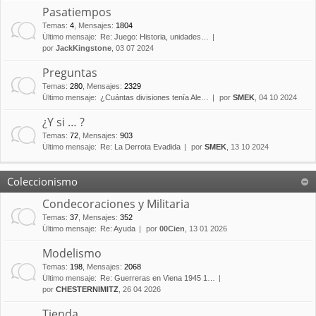
Pasatiempos
Temas
:
4
,
Mensajes
:
1804
Último mensaje:
Re: Juego: Historia, unidades…
por
JackKingstone
, 03 07 2024
Preguntas
Temas
:
280
,
Mensajes
:
2329
Último mensaje:
¿Cuántas divisiones tenía Ale…
por
SMEK
, 04 10 2024
¿Y si … ?
Temas
:
72
,
Mensajes
:
903
Último mensaje:
Re: La Derrota Evadida
por
SMEK
, 13 10 2024
Coleccionismo
Condecoraciones y Militaria
Temas
:
37
,
Mensajes
:
352
Último mensaje:
Re: Ayuda
por
00Cien
, 13 01 2026
Modelismo
Temas
:
198
,
Mensajes
:
2068
Último mensaje:
Re: Guerreras en Viena 1945 1…
por
CHESTERNIMITZ
, 26 04 2026
Tienda