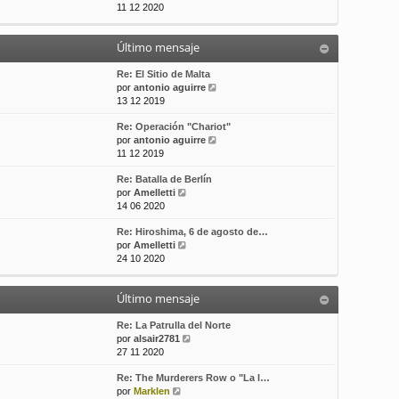
e
11 12 2020
t
s
r
i
a
ú
m
j
Último mensaje
l
o
e
t
m
i
Re: El Sitio de Malta
e
m
V
por
antonio aguirre
n
o
e
13 12 2019
s
m
r
a
Re: Operación "Chariot"
e
ú
j
V
por
antonio aguirre
n
l
e
e
11 12 2019
s
t
r
a
i
Re: Batalla de Berlín
ú
j
m
V
por
Amelletti
l
e
o
e
14 06 2020
t
m
r
i
e
Re: Hiroshima, 6 de agosto de…
ú
m
n
V
por
Amelletti
l
o
s
e
24 10 2020
t
m
a
r
i
e
j
ú
m
n
e
Último mensaje
l
o
s
t
m
a
i
Re: La Patrulla del Norte
e
j
m
V
por
alsair2781
n
e
o
e
27 11 2020
s
m
r
a
Re: The Murderers Row o "La l…
e
ú
j
V
por
Marklen
n
l
e