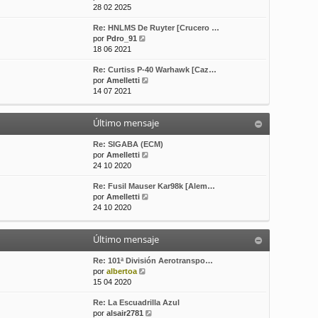
e
o
e
28 02 2025
r
m
Re: HNLMS De Ruyter [Crucero …
ú
e
V
por
Pdro_91
l
n
e
18 06 2021
t
s
r
i
a
Re: Curtiss P-40 Warhawk [Caz…
ú
m
j
V
por
Amelletti
l
o
e
e
14 07 2021
t
m
r
i
e
ú
m
n
Último mensaje
l
o
s
t
m
a
i
Re: SIGABA (ECM)
e
j
m
V
por
Amelletti
n
e
o
e
24 10 2020
s
m
r
a
Re: Fusil Mauser Kar98k [Alem…
e
ú
j
V
por
Amelletti
n
l
e
e
24 10 2020
s
t
r
a
i
ú
j
m
Último mensaje
l
e
o
t
m
i
Re: 101ª División Aerotranspo…
e
V
m
por
albertoa
n
e
o
15 04 2020
s
r
m
a
Re: La Escuadrilla Azul
ú
e
j
V
por
alsair2781
l
n
e