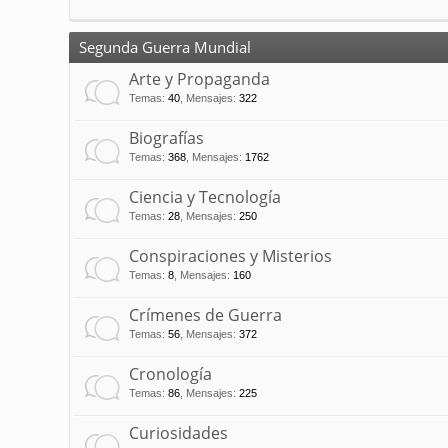
Segunda Guerra Mundial
Arte y Propaganda
Temas
:
40
,
Mensajes
:
322
Biografías
Temas
:
368
,
Mensajes
:
1762
Ciencia y Tecnología
Temas
:
28
,
Mensajes
:
250
Conspiraciones y Misterios
Temas
:
8
,
Mensajes
:
160
Crímenes de Guerra
Temas
:
56
,
Mensajes
:
372
Cronología
Temas
:
86
,
Mensajes
:
225
Curiosidades