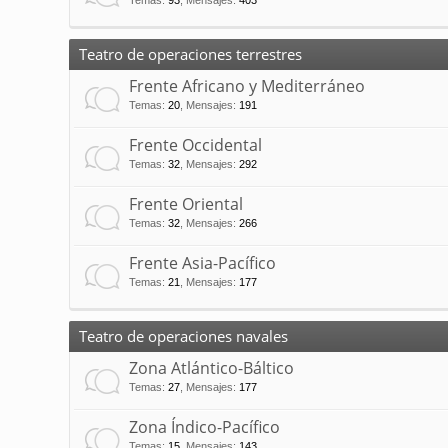
Temas
:
93
,
Mensajes
:
403
Teatro de operaciones terrestres
Frente Africano y Mediterráneo
Temas
:
20
,
Mensajes
:
191
Frente Occidental
Temas
:
32
,
Mensajes
:
292
Frente Oriental
Temas
:
32
,
Mensajes
:
266
Frente Asia-Pacífico
Temas
:
21
,
Mensajes
:
177
Teatro de operaciones navales
Zona Atlántico-Báltico
Temas
:
27
,
Mensajes
:
177
Zona Índico-Pacífico
Temas
:
15
,
Mensajes
:
143