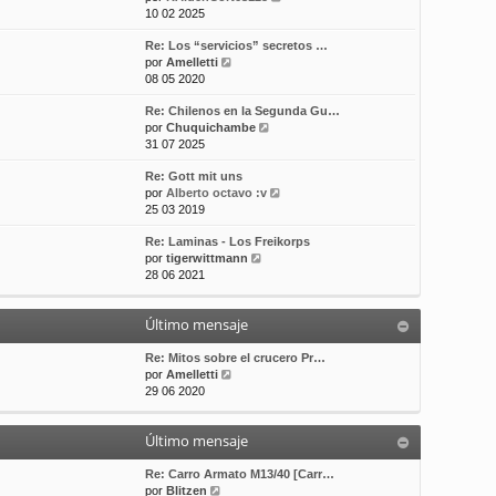
e
10 02 2025
t
m
a
r
i
e
j
Re: Los “servicios” secretos …
ú
m
n
e
V
por
Amelletti
l
o
s
e
08 05 2020
t
m
a
r
i
e
j
Re: Chilenos en la Segunda Gu…
ú
m
n
e
V
por
Chuquichambe
l
o
s
e
31 07 2025
t
m
a
r
i
e
j
Re: Gott mit uns
ú
m
n
e
V
por
Alberto octavo :v
l
o
s
e
25 03 2019
t
m
a
r
i
e
j
Re: Laminas - Los Freikorps
ú
m
n
e
V
por
tigerwittmann
l
o
s
e
28 06 2021
t
m
a
r
i
e
j
ú
m
n
e
Último mensaje
l
o
s
t
m
a
i
Re: Mitos sobre el crucero Pr…
e
j
V
m
por
Amelletti
n
e
e
o
29 06 2020
s
r
m
a
ú
e
j
Último mensaje
l
n
e
t
s
i
a
Re: Carro Armato M13/40 [Carr…
V
m
j
por
Blitzen