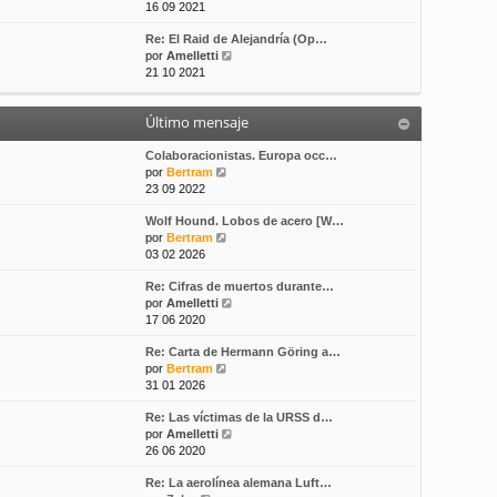
e
16 09 2021
s
t
r
a
i
Re: El Raid de Alejandría (Op…
ú
j
m
V
por
Amelletti
l
e
o
e
21 10 2021
t
m
r
i
e
ú
m
n
Último mensaje
l
o
s
t
m
a
i
Colaboracionistas. Europa occ…
e
j
V
m
por
Bertram
n
e
e
o
23 09 2022
s
r
m
a
Wolf Hound. Lobos de acero [W…
ú
e
j
V
por
Bertram
l
n
e
e
03 02 2026
t
s
r
i
a
Re: Cifras de muertos durante…
ú
m
j
V
por
Amelletti
l
o
e
e
17 06 2020
t
m
r
i
e
Re: Carta de Hermann Göring a…
ú
m
n
V
por
Bertram
l
o
s
e
31 01 2026
t
m
a
r
i
e
j
Re: Las víctimas de la URSS d…
ú
m
n
e
V
por
Amelletti
l
o
s
e
26 06 2020
t
m
a
r
i
e
j
Re: La aerolínea alemana Luft…
ú
m
n
e