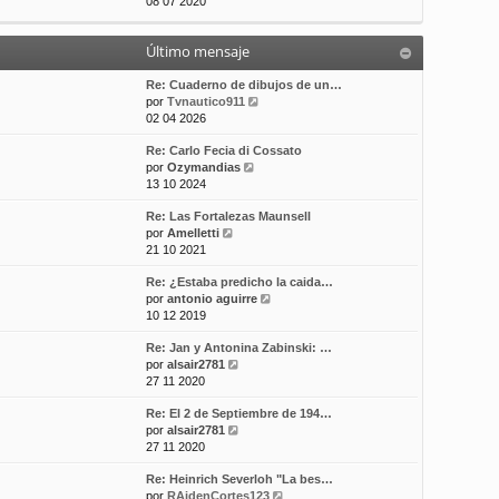
e
08 07 2020
t
m
a
r
i
e
j
ú
m
n
e
Último mensaje
l
o
s
t
m
a
i
Re: Cuaderno de dibujos de un…
e
j
m
V
por
Tvnautico911
n
e
o
e
02 04 2026
s
m
r
a
Re: Carlo Fecia di Cossato
e
ú
j
V
por
Ozymandias
n
l
e
e
13 10 2024
s
t
r
a
i
Re: Las Fortalezas Maunsell
ú
j
m
V
por
Amelletti
l
e
o
e
21 10 2021
t
m
r
i
e
Re: ¿Estaba predicho la caida…
ú
m
n
V
por
antonio aguirre
l
o
s
e
10 12 2019
t
m
a
r
i
e
j
Re: Jan y Antonina Zabinski: …
ú
m
n
e
V
por
alsair2781
l
o
s
e
27 11 2020
t
m
a
r
i
e
j
Re: El 2 de Septiembre de 194…
ú
m
n
e
V
por
alsair2781
l
o
s
e
27 11 2020
t
m
a
r
i
e
j
Re: Heinrich Severloh "La bes…
ú
m
n
e
V
por
RAidenCortes123
l
o
s