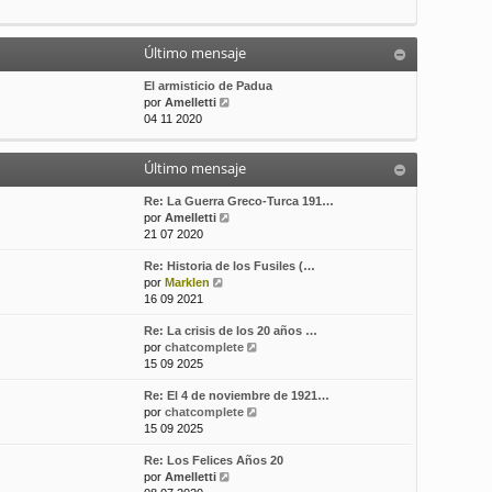
t
m
a
i
e
j
m
n
e
Último mensaje
o
s
m
a
El armisticio de Padua
e
j
V
por
Amelletti
n
e
e
04 11 2020
s
r
a
ú
j
Último mensaje
l
e
t
i
Re: La Guerra Greco-Turca 191…
m
V
por
Amelletti
o
e
21 07 2020
m
r
Re: Historia de los Fusiles (…
e
ú
V
por
Marklen
n
l
e
16 09 2021
s
t
r
a
i
Re: La crisis de los 20 años …
ú
j
m
V
por
chatcomplete
l
e
o
e
15 09 2025
t
m
r
i
e
Re: El 4 de noviembre de 1921…
ú
m
n
V
por
chatcomplete
l
o
s
e
15 09 2025
t
m
a
r
i
e
j
Re: Los Felices Años 20
ú
m
n
e
V
por
Amelletti
l
o
s