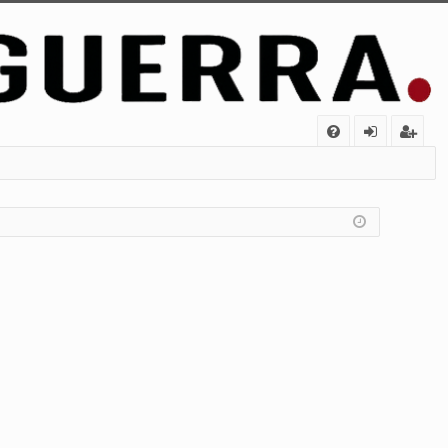
FA
de
eg
Q
nt
ist
ifi
ra
ca
rs
rs
e
e