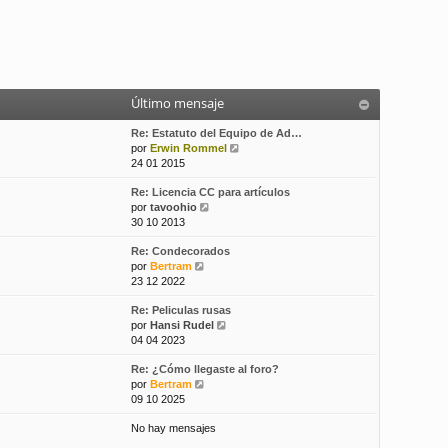
Último mensaje
Re: Estatuto del Equipo de Ad…
V
por
Erwin Rommel
e
24 01 2015
r
Re: Licencia CC para artículos
ú
V
por
tavoohio
l
e
30 10 2013
t
r
i
Re: Condecorados
ú
m
V
por
Bertram
l
o
e
23 12 2022
t
m
r
i
e
Re: Peliculas rusas
ú
m
n
V
por
Hansi Rudel
l
o
s
e
04 04 2023
t
m
a
r
i
e
j
Re: ¿Cómo llegaste al foro?
ú
m
n
e
V
por
Bertram
l
o
s
e
09 10 2025
t
m
a
r
i
e
j
No hay mensajes
ú
m
n
e
l
o
s