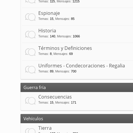
Temas
:
115
,
Mensajes
:
1215
Espionaje
Temas
:
15
,
Mensajes
:
85
Historia
Temas
:
140
,
Mensajes
:
1066
Términos y Definiciones
Temas
:
8
,
Mensajes
:
69
Uniformes - Condecoraciones - Regalia
Temas
:
89
,
Mensajes
:
700
Guerra fría
Consecuencias
Temas
:
15
,
Mensajes
:
171
Vehículos
Tierra