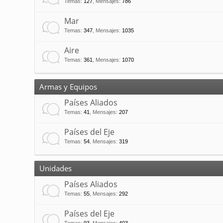
Temas
:
127
,
Mensajes
:
786
Mar
Temas
:
347
,
Mensajes
:
1035
Aire
Temas
:
361
,
Mensajes
:
1070
Armas y Equipos
Países Aliados
Temas
:
41
,
Mensajes
:
207
Países del Eje
Temas
:
54
,
Mensajes
:
319
Unidades
Países Aliados
Temas
:
55
,
Mensajes
:
292
Países del Eje