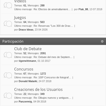
Vídeos
Temas
:
61
,
Mensajes
:
288
Último mensaje:
Re: Efectos de ametrallamient…
por
Flak_88
, 13 07 2018
Juegos
Temas
:
64
,
Mensajes
:
563
Último mensaje:
Re: Reservas "Los 300 de Drac…
por
Draco Ideas
, 23 04 2026
Participación
Club de Debate
Temas
:
52
,
Mensajes
:
2091
Último mensaje:
Re: Debate del mes de Septiem…
por
tigerwittmann
, 01 10 2017
Concursos
Temas
:
67
,
Mensajes
:
1272
Último mensaje:
Re: 100º Concurso de fotograf…
por
Donald Malarki
, 24 07 2018
Creaciones de los Usuarios
Temas
:
22
,
Mensajes
:
349
Último mensaje:
Re: Dibujos nuevos y antiguos…
por
Panzermig
, 04 09 2018