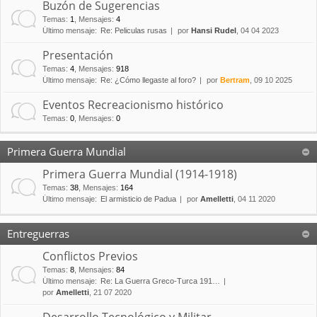
Buzón de Sugerencias
Temas
:
1
,
Mensajes
:
4
Último mensaje:
Re: Peliculas rusas
por
Hansi Rudel
, 04 04 2023
Presentación
Temas
:
4
,
Mensajes
:
918
Último mensaje:
Re: ¿Cómo llegaste al foro?
por
Bertram
, 09 10 2025
Eventos Recreacionismo histórico
Temas
:
0
,
Mensajes
:
0
Primera Guerra Mundial
Primera Guerra Mundial (1914-1918)
Temas
:
38
,
Mensajes
:
164
Último mensaje:
El armisticio de Padua
por
Amelletti
, 04 11 2020
Entreguerras
Conflictos Previos
Temas
:
8
,
Mensajes
:
84
Último mensaje:
Re: La Guerra Greco-Turca 191…
por
Amelletti
, 21 07 2020