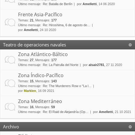
Último mensaje:
Re: Batalla de Berlín
por
Amelletti
, 14 06 2020
Frente Asia-Pacífico
Temas
:
21
,
Mensajes
:
177
Último mensaje:
Re: Hiroshima, 6 de agosto de…
por
Amelletti
, 24 10 2020
Teatro de operaciones navales
Zona Atlántico-Báltico
Temas
:
27
,
Mensajes
:
177
Último mensaje:
Re: La Patrulla del Norte
por
alsair2781
, 27 11 2020
Zona Índico-Pacífico
Temas
:
15
,
Mensajes
:
143
Último mensaje:
Re: The Murderers Row o "La l…
por
Marklen
, 16 09 2021
Zona Mediterráneo
Temas
:
16
,
Mensajes
:
59
Último mensaje:
Re: El Raid de Alejandría (Op…
por
Amelletti
, 21 10 2021
Archivo