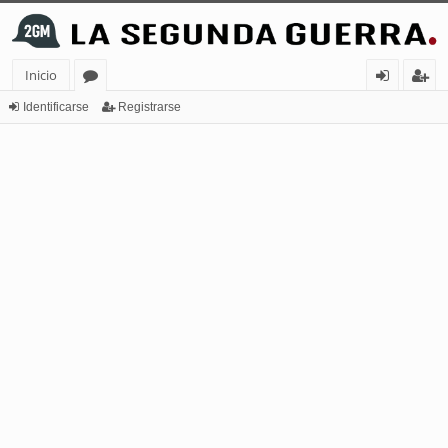
Inicio
or
de
eg
Identificarse
Registrarse
os
nt
ist
ifi
ra
ca
rs
rs
e
e