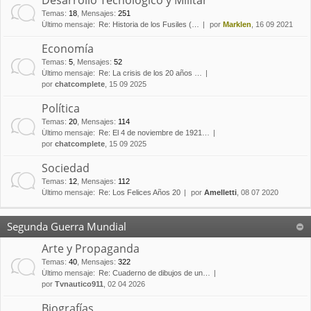
Desarrollo Tecnológico y Militar
Temas
:
18
,
Mensajes
:
251
Último mensaje:
Re: Historia de los Fusiles (…
por
Marklen
, 16 09 2021
Economía
Temas
:
5
,
Mensajes
:
52
Último mensaje:
Re: La crisis de los 20 años …
por
chatcomplete
, 15 09 2025
Política
Temas
:
20
,
Mensajes
:
114
Último mensaje:
Re: El 4 de noviembre de 1921…
por
chatcomplete
, 15 09 2025
Sociedad
Temas
:
12
,
Mensajes
:
112
Último mensaje:
Re: Los Felices Años 20
por
Amelletti
, 08 07 2020
Segunda Guerra Mundial
Arte y Propaganda
Temas
:
40
,
Mensajes
:
322
Último mensaje:
Re: Cuaderno de dibujos de un…
por
Tvnautico911
, 02 04 2026
Biografías