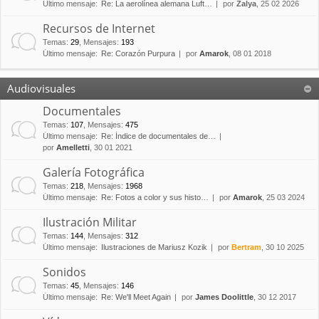
Último mensaje:
Re: La aerolínea alemana Luft…
por
Zalya
, 25 02 2026
Recursos de Internet
Temas
:
29
,
Mensajes
:
193
Último mensaje:
Re: Corazón Purpura
por
Amarok
, 08 01 2018
Audiovisuales
Documentales
Temas
:
107
,
Mensajes
:
475
Último mensaje:
Re: Índice de documentales de…
por
Amelletti
, 30 01 2021
Galería Fotográfica
Temas
:
218
,
Mensajes
:
1968
Último mensaje:
Re: Fotos a color y sus histo…
por
Amarok
, 25 03 2024
Ilustración Militar
Temas
:
144
,
Mensajes
:
312
Último mensaje:
Ilustraciones de Mariusz Kozik
por
Bertram
, 30 10 2025
Sonidos
Temas
:
45
,
Mensajes
:
146
Último mensaje:
Re: We'll Meet Again
por
James Doolittle
, 30 12 2017