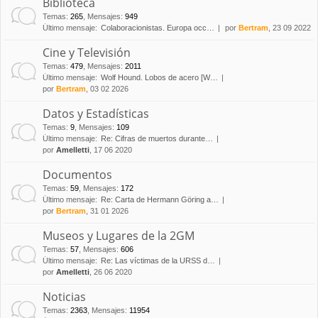
Biblioteca
Temas
:
265
,
Mensajes
:
949
Último mensaje:
Colaboracionistas. Europa occ…
por
Bertram
, 23 09 2022
Cine y Televisión
Temas
:
479
,
Mensajes
:
2011
Último mensaje:
Wolf Hound. Lobos de acero [W…
por
Bertram
, 03 02 2026
Datos y Estadísticas
Temas
:
9
,
Mensajes
:
109
Último mensaje:
Re: Cifras de muertos durante…
por
Amelletti
, 17 06 2020
Documentos
Temas
:
59
,
Mensajes
:
172
Último mensaje:
Re: Carta de Hermann Göring a…
por
Bertram
, 31 01 2026
Museos y Lugares de la 2GM
Temas
:
57
,
Mensajes
:
606
Último mensaje:
Re: Las víctimas de la URSS d…
por
Amelletti
, 26 06 2020
Noticias
Temas
:
2363
,
Mensajes
:
11954