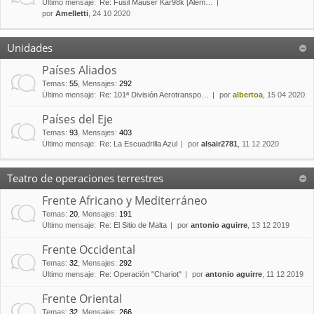
Último mensaje:
Re: Fusil Mauser Kar98k [Alem…
por
Amelletti
, 24 10 2020
Unidades
Países Aliados
Temas
:
55
,
Mensajes
:
292
Último mensaje:
Re: 101ª División Aerotranspo…
por
albertoa
, 15 04 2020
Países del Eje
Temas
:
93
,
Mensajes
:
403
Último mensaje:
Re: La Escuadrilla Azul
por
alsair2781
, 11 12 2020
Teatro de operaciones terrestres
Frente Africano y Mediterráneo
Temas
:
20
,
Mensajes
:
191
Último mensaje:
Re: El Sitio de Malta
por
antonio aguirre
, 13 12 2019
Frente Occidental
Temas
:
32
,
Mensajes
:
292
Último mensaje:
Re: Operación "Chariot"
por
antonio aguirre
, 11 12 2019
Frente Oriental
Temas
:
32
,
Mensajes
:
266