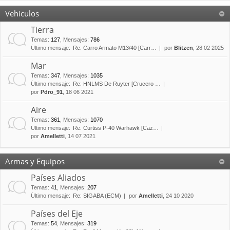
Vehículos
Tierra
Temas
:
127
,
Mensajes
:
786
Último mensaje:
Re: Carro Armato M13/40 [Carr…
por
Blitzen
, 28 02 2025
Mar
Temas
:
347
,
Mensajes
:
1035
Último mensaje:
Re: HNLMS De Ruyter [Crucero …
por
Pdro_91
, 18 06 2021
Aire
Temas
:
361
,
Mensajes
:
1070
Último mensaje:
Re: Curtiss P-40 Warhawk [Caz…
por
Amelletti
, 14 07 2021
Armas y Equipos
Países Aliados
Temas
:
41
,
Mensajes
:
207
Último mensaje:
Re: SIGABA (ECM)
por
Amelletti
, 24 10 2020
Países del Eje
Temas
:
54
,
Mensajes
:
319