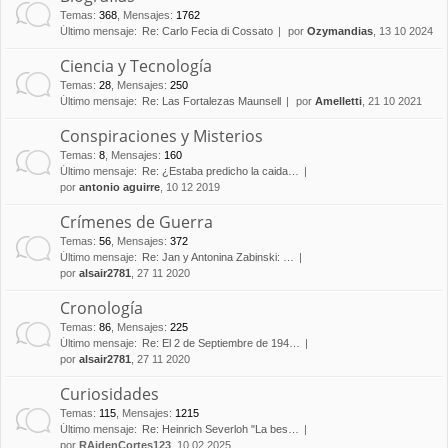
Temas
:
368
,
Mensajes
:
1762
Último mensaje:
Re: Carlo Fecia di Cossato
por
Ozymandias
, 13 10 2024
Ciencia y Tecnología
Temas
:
28
,
Mensajes
:
250
Último mensaje:
Re: Las Fortalezas Maunsell
por
Amelletti
, 21 10 2021
Conspiraciones y Misterios
Temas
:
8
,
Mensajes
:
160
Último mensaje:
Re: ¿Estaba predicho la caida…
por
antonio aguirre
, 10 12 2019
Crímenes de Guerra
Temas
:
56
,
Mensajes
:
372
Último mensaje:
Re: Jan y Antonina Zabinski: …
por
alsair2781
, 27 11 2020
Cronología
Temas
:
86
,
Mensajes
:
225
Último mensaje:
Re: El 2 de Septiembre de 194…
por
alsair2781
, 27 11 2020
Curiosidades
Temas
:
115
,
Mensajes
:
1215
Último mensaje:
Re: Heinrich Severloh "La bes…
por
RAidenCortes123
, 10 02 2025