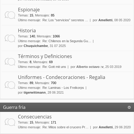
Espionaje
Temas
:
15
,
Mensajes
:
85
Último mensaje:
Re: Los “servicios” secretos …
por
Amelletti
, 08 05 2020
Historia
Temas
:
140
,
Mensajes
:
1066
Último mensaje:
Re: Chilenos en la Segunda Gu…
por
Chuquichambe
, 31 07 2025
Términos y Definiciones
Temas
:
8
,
Mensajes
:
69
Último mensaje:
Re: Gott mit uns
por
Alberto octavo :v
, 25 03 2019
Uniformes - Condecoraciones - Regalia
Temas
:
89
,
Mensajes
:
700
Último mensaje:
Re: Laminas - Los Freikorps
por
tigerwittmann
, 28 06 2021
Guerra fría
Consecuencias
Temas
:
15
,
Mensajes
:
171
Último mensaje:
Re: Mitos sobre el crucero Pr…
por
Amelletti
, 29 06 2020