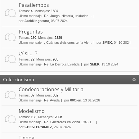
Pasatiempos
Temas
:
4
,
Mensajes
:
1804
Último mensaje:
Re: Juego: Historia, unidades…
por
JackKingstone
, 03 07 2024
Preguntas
Temas
:
280
,
Mensajes
:
2329
Último mensaje:
¿Cuántas divisiones tenía Ale…
por
SMEK
, 04 10 2024
¿Y si … ?
Temas
:
72
,
Mensajes
:
903
Último mensaje:
Re: La Derrota Evadida
por
SMEK
, 13 10 2024
Coleccionismo
Condecoraciones y Militaria
Temas
:
37
,
Mensajes
:
352
Último mensaje:
Re: Ayuda
por
00Cien
, 13 01 2026
Modelismo
Temas
:
198
,
Mensajes
:
2068
Último mensaje:
Re: Guerreras en Viena 1945 1…
por
CHESTERNIMITZ
, 26 04 2026
Tienda