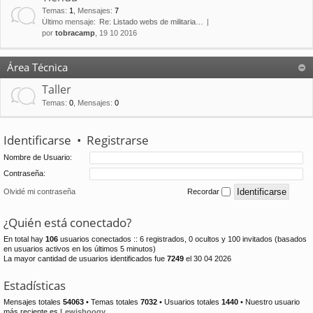
Temas
:
1
,
Mensajes
:
7
Último mensaje:
Re: Listado webs de militaria…
por
tobracamp
, 19 10 2016
Área Técnica
Taller
Temas
:
0
,
Mensajes
:
0
Identificarse
•
Registrarse
Nombre de Usuario:
Contraseña:
Olvidé mi contraseña
Recordar
¿Quién está conectado?
En total hay
106
usuarios conectados :: 6 registrados, 0 ocultos y 100 invitados (basados
en usuarios activos en los últimos 5 minutos)
La mayor cantidad de usuarios identificados fue
7249
el 30 04 2026
Estadísticas
Mensajes totales
54063
• Temas totales
7032
• Usuarios totales
1440
• Nuestro usuario
más reciente es
Lewisboogy