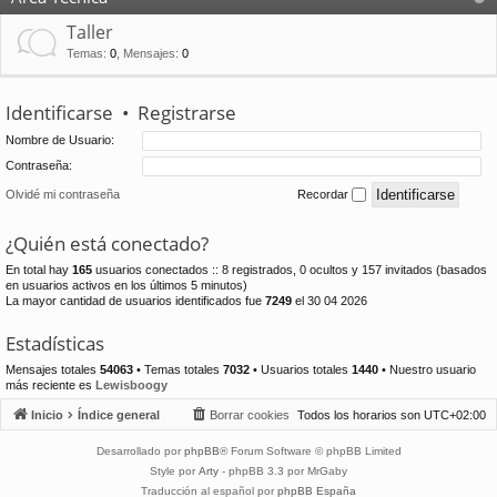
Taller
Temas
:
0
,
Mensajes
:
0
Identificarse
•
Registrarse
Nombre de Usuario:
Contraseña:
Olvidé mi contraseña
Recordar
¿Quién está conectado?
En total hay
165
usuarios conectados :: 8 registrados, 0 ocultos y 157 invitados (basados
en usuarios activos en los últimos 5 minutos)
La mayor cantidad de usuarios identificados fue
7249
el 30 04 2026
Estadísticas
Mensajes totales
54063
• Temas totales
7032
• Usuarios totales
1440
• Nuestro usuario
más reciente es
Lewisboogy
Inicio
Índice general
Borrar cookies
Todos los horarios son
UTC+02:00
Desarrollado por
phpBB
® Forum Software © phpBB Limited
Style por
Arty
- phpBB 3.3 por MrGaby
Traducción al español por
phpBB España