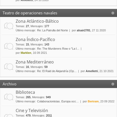
por
Amelletti
, 24 10 2020
Teatro de operaciones navales
Zona Atlántico-Báltico
Temas
:
27
,
Mensajes
:
177
Último mensaje:
Re: La Patrulla del Norte
por
alsair2781
, 27 11 2020
Zona Índico-Pacífico
Temas
:
15
,
Mensajes
:
143
Último mensaje:
Re: The Murderers Row o "La l…
por
Marklen
, 16 09 2021
Zona Mediterráneo
Temas
:
16
,
Mensajes
:
59
Último mensaje:
Re: El Raid de Alejandría (Op…
por
Amelletti
, 21 10 2021
Archivo
Biblioteca
Temas
:
265
,
Mensajes
:
949
Último mensaje:
Colaboracionistas. Europa occ…
por
Bertram
, 23 09 2022
Cine y Televisión
Temas
:
479
,
Mensajes
:
2011