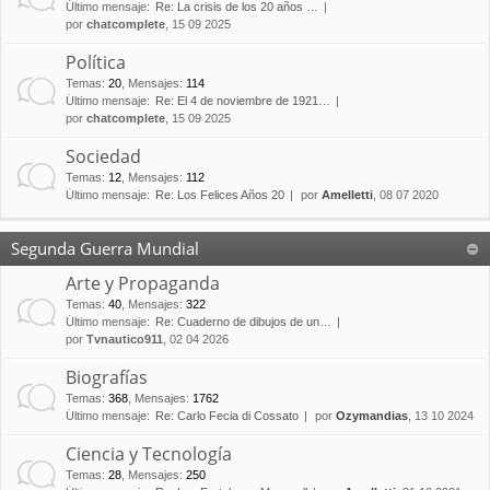
Último mensaje:
Re: La crisis de los 20 años …
por
chatcomplete
, 15 09 2025
Política
Temas
:
20
,
Mensajes
:
114
Último mensaje:
Re: El 4 de noviembre de 1921…
por
chatcomplete
, 15 09 2025
Sociedad
Temas
:
12
,
Mensajes
:
112
Último mensaje:
Re: Los Felices Años 20
por
Amelletti
, 08 07 2020
Segunda Guerra Mundial
Arte y Propaganda
Temas
:
40
,
Mensajes
:
322
Último mensaje:
Re: Cuaderno de dibujos de un…
por
Tvnautico911
, 02 04 2026
Biografías
Temas
:
368
,
Mensajes
:
1762
Último mensaje:
Re: Carlo Fecia di Cossato
por
Ozymandias
, 13 10 2024
Ciencia y Tecnología
Temas
:
28
,
Mensajes
:
250