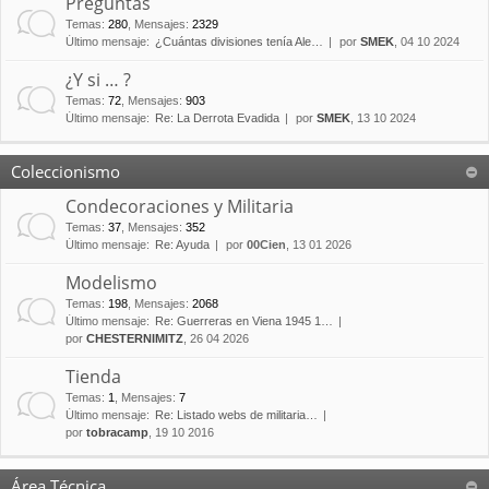
Preguntas
Temas
:
280
,
Mensajes
:
2329
Último mensaje:
¿Cuántas divisiones tenía Ale…
por
SMEK
, 04 10 2024
¿Y si … ?
Temas
:
72
,
Mensajes
:
903
Último mensaje:
Re: La Derrota Evadida
por
SMEK
, 13 10 2024
Coleccionismo
Condecoraciones y Militaria
Temas
:
37
,
Mensajes
:
352
Último mensaje:
Re: Ayuda
por
00Cien
, 13 01 2026
Modelismo
Temas
:
198
,
Mensajes
:
2068
Último mensaje:
Re: Guerreras en Viena 1945 1…
por
CHESTERNIMITZ
, 26 04 2026
Tienda
Temas
:
1
,
Mensajes
:
7
Último mensaje:
Re: Listado webs de militaria…
por
tobracamp
, 19 10 2016
Área Técnica