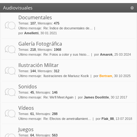
Audiovisuales
Documentales
Temas
:
107
,
Mensajes
:
475
Último mensaje:
Re: Índice de documentales de…
por
Amelletti
, 30 01 2021
Galería Fotográfica
Temas
:
218
,
Mensajes
:
1968
Último mensaje:
Re: Fotos a color y sus histo…
por
Amarok
, 25 03 2024
Ilustración Militar
Temas
:
144
,
Mensajes
:
312
Último mensaje:
Ilustraciones de Mariusz Kozik
por
Bertram
, 30 10 2025
Sonidos
Temas
:
45
,
Mensajes
:
146
Último mensaje:
Re: We'll Meet Again
por
James Doolittle
, 30 12 2017
Vídeos
Temas
:
61
,
Mensajes
:
288
Último mensaje:
Re: Efectos de ametrallamient…
por
Flak_88
, 13 07 2018
Juegos
Temas
:
64
,
Mensajes
:
563