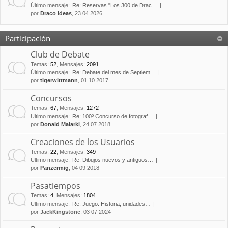
Último mensaje:
Re: Reservas "Los 300 de Drac…
por
Draco Ideas
, 23 04 2026
Participación
Club de Debate
Temas
:
52
,
Mensajes
:
2091
Último mensaje:
Re: Debate del mes de Septiem…
por
tigerwittmann
, 01 10 2017
Concursos
Temas
:
67
,
Mensajes
:
1272
Último mensaje:
Re: 100º Concurso de fotograf…
por
Donald Malarki
, 24 07 2018
Creaciones de los Usuarios
Temas
:
22
,
Mensajes
:
349
Último mensaje:
Re: Dibujos nuevos y antiguos…
por
Panzermig
, 04 09 2018
Pasatiempos
Temas
:
4
,
Mensajes
:
1804
Último mensaje:
Re: Juego: Historia, unidades…
por
JackKingstone
, 03 07 2024