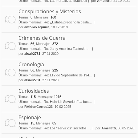
Último mensaje:
Re: Las Fortalezas Maunsell
por
Amelletti
, 21 10 2021
Conspiraciones y Misterios
Temas
:
8
,
Mensajes
:
160
Último mensaje:
Re: ¿Estaba predicho la caida…
por
antonio aguirre
, 10 12 2019
Crímenes de Guerra
Temas
:
56
,
Mensajes
:
372
Último mensaje:
Re: Jan y Antonina Zabinski: …
por
alsair2781
, 27 11 2020
Cronología
Temas
:
86
,
Mensajes
:
225
Último mensaje:
Re: El 2 de Septiembre de 194…
por
alsair2781
, 27 11 2020
Curiosidades
Temas
:
115
,
Mensajes
:
1215
Último mensaje:
Re: Heinrich Severloh "La bes…
por
RAidenCortes123
, 10 02 2025
Espionaje
Temas
:
15
,
Mensajes
:
85
Último mensaje:
Re: Los “servicios” secretos …
por
Amelletti
, 08 05 2020