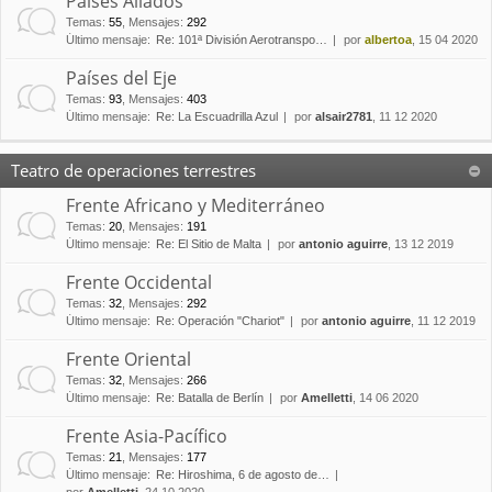
Países Aliados
Temas
:
55
,
Mensajes
:
292
Último mensaje:
Re: 101ª División Aerotranspo…
por
albertoa
, 15 04 2020
Países del Eje
Temas
:
93
,
Mensajes
:
403
Último mensaje:
Re: La Escuadrilla Azul
por
alsair2781
, 11 12 2020
Teatro de operaciones terrestres
Frente Africano y Mediterráneo
Temas
:
20
,
Mensajes
:
191
Último mensaje:
Re: El Sitio de Malta
por
antonio aguirre
, 13 12 2019
Frente Occidental
Temas
:
32
,
Mensajes
:
292
Último mensaje:
Re: Operación "Chariot"
por
antonio aguirre
, 11 12 2019
Frente Oriental
Temas
:
32
,
Mensajes
:
266
Último mensaje:
Re: Batalla de Berlín
por
Amelletti
, 14 06 2020
Frente Asia-Pacífico
Temas
:
21
,
Mensajes
:
177
Último mensaje:
Re: Hiroshima, 6 de agosto de…