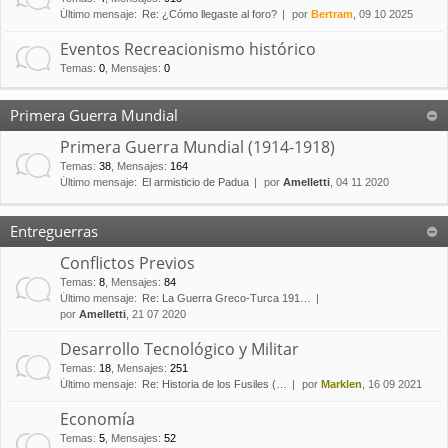
Último mensaje:
Re: ¿Cómo llegaste al foro?
por
Bertram
, 09 10 2025
Eventos Recreacionismo histórico
Temas
:
0
,
Mensajes
:
0
Primera Guerra Mundial
Primera Guerra Mundial (1914-1918)
Temas
:
38
,
Mensajes
:
164
Último mensaje:
El armisticio de Padua
por
Amelletti
, 04 11 2020
Entreguerras
Conflictos Previos
Temas
:
8
,
Mensajes
:
84
Último mensaje:
Re: La Guerra Greco-Turca 191…
por
Amelletti
, 21 07 2020
Desarrollo Tecnológico y Militar
Temas
:
18
,
Mensajes
:
251
Último mensaje:
Re: Historia de los Fusiles (…
por
Marklen
, 16 09 2021
Economía
Temas
:
5
,
Mensajes
:
52