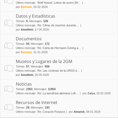
Último mensaje:
Wolf Hound. Lobos de acero [W…
por
Bertram
, 03 02 2026
Datos y Estadísticas
Temas
:
9
,
Mensajes
:
109
Último mensaje:
Re: Cifras de muertos durante…
por
Amelletti
, 17 06 2020
Documentos
Temas
:
59
,
Mensajes
:
172
Último mensaje:
Re: Carta de Hermann Göring a…
por
Bertram
, 31 01 2026
Museos y Lugares de la 2GM
Temas
:
57
,
Mensajes
:
606
Último mensaje:
Re: Las víctimas de la URSS d…
por
Amelletti
, 26 06 2020
Noticias
Temas
:
2363
,
Mensajes
:
11954
Último mensaje:
Re: La aerolínea alemana Luft…
por
Zalya
, 25 02 2026
Recursos de Internet
Temas
:
29
,
Mensajes
:
193
Último mensaje:
Re: Corazón Purpura
por
Amarok
, 08 01 2018