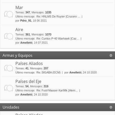
Mar
Temas
:
347
,
Mensajes
:
1035
Último mensaje:
Re: HNLMS De Ruyter [Crucero …
por
Pdro_91
, 18 06 2021
Aire
Temas
:
361
,
Mensajes
:
1070
Último mensaje:
Re: Curtiss P-40 Warhawk [Caz…
por
Amelletti
, 14 07 2021
Armas y Equipos
Países Aliados
Temas
:
41
,
Mensajes
:
207
Último mensaje:
Re: SIGABA (ECM)
por
Amelletti
, 24 10 2020
Países del Eje
Temas
:
54
,
Mensajes
:
319
Último mensaje:
Re: Fusil Mauser Kar98k [Alem…
por
Amelletti
, 24 10 2020
Unidades