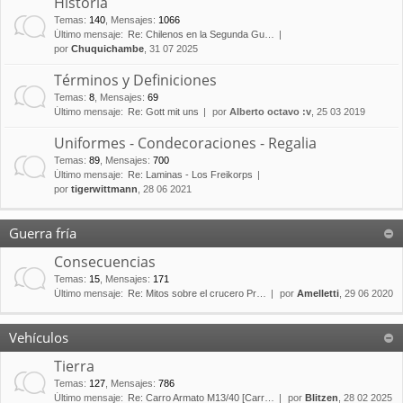
Historia
Temas
:
140
,
Mensajes
:
1066
Último mensaje:
Re: Chilenos en la Segunda Gu…
por
Chuquichambe
, 31 07 2025
Términos y Definiciones
Temas
:
8
,
Mensajes
:
69
Último mensaje:
Re: Gott mit uns
por
Alberto octavo :v
, 25 03 2019
Uniformes - Condecoraciones - Regalia
Temas
:
89
,
Mensajes
:
700
Último mensaje:
Re: Laminas - Los Freikorps
por
tigerwittmann
, 28 06 2021
Guerra fría
Consecuencias
Temas
:
15
,
Mensajes
:
171
Último mensaje:
Re: Mitos sobre el crucero Pr…
por
Amelletti
, 29 06 2020
Vehículos
Tierra
Temas
:
127
,
Mensajes
:
786
Último mensaje:
Re: Carro Armato M13/40 [Carr…
por
Blitzen
, 28 02 2025