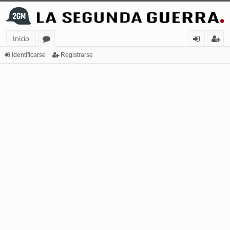
Inicio
or
de
eg
Identificarse
Registrarse
os
nt
ist
ifi
ra
ca
rs
rs
e
e