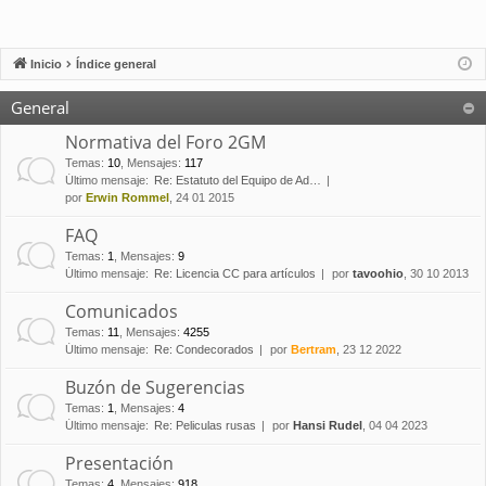
Inicio
Índice general
General
Normativa del Foro 2GM
Temas
:
10
,
Mensajes
:
117
Último mensaje:
Re: Estatuto del Equipo de Ad…
por
Erwin Rommel
, 24 01 2015
FAQ
Temas
:
1
,
Mensajes
:
9
Último mensaje:
Re: Licencia CC para artículos
por
tavoohio
, 30 10 2013
Comunicados
Temas
:
11
,
Mensajes
:
4255
Último mensaje:
Re: Condecorados
por
Bertram
, 23 12 2022
Buzón de Sugerencias
Temas
:
1
,
Mensajes
:
4
Último mensaje:
Re: Peliculas rusas
por
Hansi Rudel
, 04 04 2023
Presentación
Temas
:
4
,
Mensajes
:
918