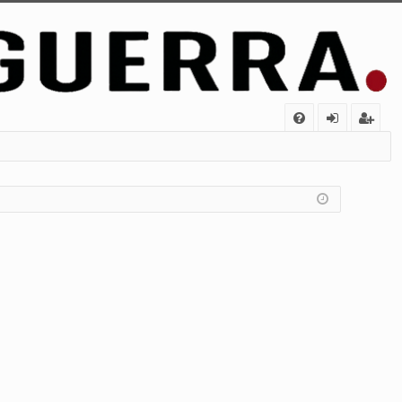
FA
de
eg
Q
nt
ist
ifi
ra
ca
rs
rs
e
e