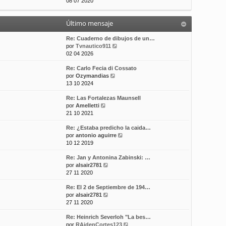
e
08 07 2020
t
m
a
r
i
e
j
ú
m
n
e
Último mensaje
l
o
s
t
m
a
i
Re: Cuaderno de dibujos de un…
e
j
m
V
por
Tvnautico911
n
e
o
e
02 04 2026
s
m
r
a
Re: Carlo Fecia di Cossato
e
ú
j
V
por
Ozymandias
n
l
e
e
13 10 2024
s
t
r
a
i
Re: Las Fortalezas Maunsell
ú
j
m
V
por
Amelletti
l
e
o
e
21 10 2021
t
m
r
i
e
Re: ¿Estaba predicho la caida…
ú
m
n
V
por
antonio aguirre
l
o
s
e
10 12 2019
t
m
a
r
i
e
j
Re: Jan y Antonina Zabinski: …
ú
m
n
e
V
por
alsair2781
l
o
s
e
27 11 2020
t
m
a
r
i
e
j
Re: El 2 de Septiembre de 194…
ú
m
n
e
V
por
alsair2781
l
o
s
e
27 11 2020
t
m
a
r
i
e
j
Re: Heinrich Severloh "La bes…
ú
m
n
e
V
por
RAidenCortes123
l
o
s