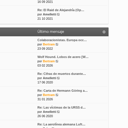
e
16 09 2021
s
t
r
a
i
Re: El Raid de Alejandría (Op…
ú
j
m
V
por
Amelletti
l
e
o
e
21 10 2021
t
m
r
i
e
ú
m
n
Último mensaje
l
o
s
t
m
a
i
Colaboracionistas. Europa occ…
e
j
V
m
por
Bertram
n
e
e
o
23 09 2022
s
r
m
a
Wolf Hound. Lobos de acero [W…
ú
e
j
V
por
Bertram
l
n
e
e
03 02 2026
t
s
r
i
a
Re: Cifras de muertos durante…
ú
m
j
V
por
Amelletti
l
o
e
e
17 06 2020
t
m
r
i
e
Re: Carta de Hermann Göring a…
ú
m
n
V
por
Bertram
l
o
s
e
31 01 2026
t
m
a
r
i
e
j
Re: Las víctimas de la URSS d…
ú
m
n
e
V
por
Amelletti
l
o
s
e
26 06 2020
t
m
a
r
i
e
j
Re: La aerolínea alemana Luft…
ú
m
n
e