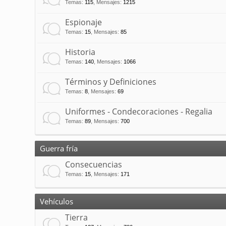
Temas
:
115
,
Mensajes
:
1215
Espionaje
Temas
:
15
,
Mensajes
:
85
Historia
Temas
:
140
,
Mensajes
:
1066
Términos y Definiciones
Temas
:
8
,
Mensajes
:
69
Uniformes - Condecoraciones - Regalia
Temas
:
89
,
Mensajes
:
700
Guerra fría
Consecuencias
Temas
:
15
,
Mensajes
:
171
Vehículos
Tierra