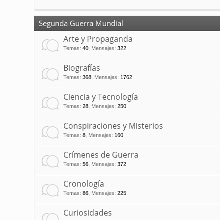
Segunda Guerra Mundial
Arte y Propaganda
Temas
:
40
,
Mensajes
:
322
Biografías
Temas
:
368
,
Mensajes
:
1762
Ciencia y Tecnología
Temas
:
28
,
Mensajes
:
250
Conspiraciones y Misterios
Temas
:
8
,
Mensajes
:
160
Crímenes de Guerra
Temas
:
56
,
Mensajes
:
372
Cronología
Temas
:
86
,
Mensajes
:
225
Curiosidades