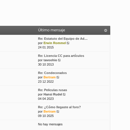
Último mensaje
Re: Estatuto del Equipo de Ad…
V
por
Erwin Rommel
e
24 01 2015
r
Re: Licencia CC para artículos
ú
V
por
tavoohio
l
e
30 10 2013
t
r
i
Re: Condecorados
ú
m
V
por
Bertram
l
o
e
23 12 2022
t
m
r
i
e
Re: Peliculas rusas
ú
m
n
V
por
Hansi Rudel
l
o
s
e
04 04 2023
t
m
a
r
i
e
j
Re: ¿Cómo llegaste al foro?
ú
m
n
e
V
por
Bertram
l
o
s
e
09 10 2025
t
m
a
r
i
e
j
No hay mensajes
ú
m
n
e
l
o
s