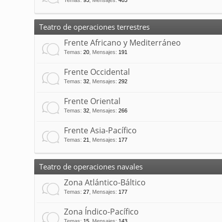
Temas
:
93
,
Mensajes
:
403
Teatro de operaciones terrestres
Frente Africano y Mediterráneo
Temas
:
20
,
Mensajes
:
191
Frente Occidental
Temas
:
32
,
Mensajes
:
292
Frente Oriental
Temas
:
32
,
Mensajes
:
266
Frente Asia-Pacífico
Temas
:
21
,
Mensajes
:
177
Teatro de operaciones navales
Zona Atlántico-Báltico
Temas
:
27
,
Mensajes
:
177
Zona Índico-Pacífico
Temas
:
15
,
Mensajes
:
143