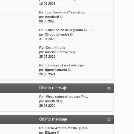
e
10 02 2025
t
m
a
r
i
e
j
Re: Los “servicios” secretos …
ú
m
n
e
V
por
Amelletti
l
o
s
e
08 05 2020
t
m
a
r
i
e
j
Re: Chilenos en la Segunda Gu…
ú
m
n
e
V
por
Chuquichambe
l
o
s
e
31 07 2025
t
m
a
r
i
e
j
Re: Gott mit uns
ú
m
n
e
V
por
Alberto octavo :v
l
o
s
e
25 03 2019
t
m
a
r
i
e
j
Re: Laminas - Los Freikorps
ú
m
n
e
V
por
tigerwittmann
l
o
s
e
28 06 2021
t
m
a
r
i
e
j
ú
m
n
e
Último mensaje
l
o
s
t
m
a
i
Re: Mitos sobre el crucero Pr…
e
j
V
m
por
Amelletti
n
e
e
o
29 06 2020
s
r
m
a
ú
e
j
Último mensaje
l
n
e
t
s
i
a
Re: Carro Armato M13/40 [Carr…
V
m
j
por
Blitzen