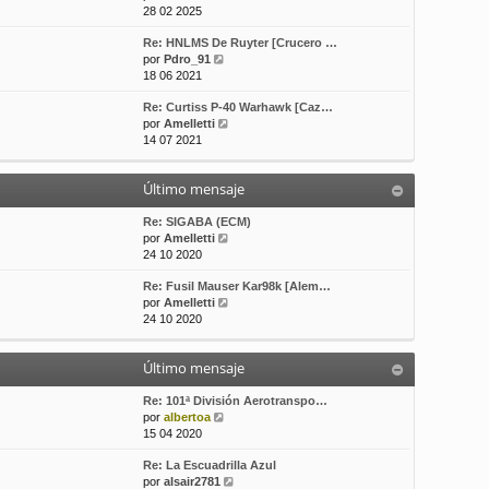
e
o
e
28 02 2025
r
m
Re: HNLMS De Ruyter [Crucero …
ú
e
V
por
Pdro_91
l
n
e
18 06 2021
t
s
r
i
a
Re: Curtiss P-40 Warhawk [Caz…
ú
m
j
V
por
Amelletti
l
o
e
e
14 07 2021
t
m
r
i
e
ú
m
n
Último mensaje
l
o
s
t
m
a
i
Re: SIGABA (ECM)
e
j
m
V
por
Amelletti
n
e
o
e
24 10 2020
s
m
r
a
Re: Fusil Mauser Kar98k [Alem…
e
ú
j
V
por
Amelletti
n
l
e
e
24 10 2020
s
t
r
a
i
ú
j
m
Último mensaje
l
e
o
t
m
i
Re: 101ª División Aerotranspo…
e
V
m
por
albertoa
n
e
o
15 04 2020
s
r
m
a
Re: La Escuadrilla Azul
ú
e
j
V
por
alsair2781
l
n
e