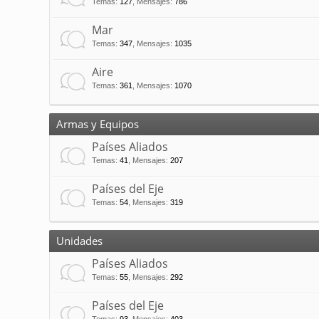
Temas
:
127
,
Mensajes
:
786
Mar
Temas
:
347
,
Mensajes
:
1035
Aire
Temas
:
361
,
Mensajes
:
1070
Armas y Equipos
Países Aliados
Temas
:
41
,
Mensajes
:
207
Países del Eje
Temas
:
54
,
Mensajes
:
319
Unidades
Países Aliados
Temas
:
55
,
Mensajes
:
292
Países del Eje