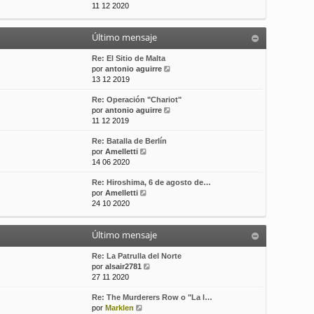
e
11 12 2020
t
s
r
i
a
ú
m
j
Último mensaje
l
o
e
t
m
i
Re: El Sitio de Malta
e
m
V
por
antonio aguirre
n
o
e
13 12 2019
s
m
r
a
Re: Operación "Chariot"
e
ú
j
V
por
antonio aguirre
n
l
e
e
11 12 2019
s
t
r
a
i
Re: Batalla de Berlín
ú
j
m
V
por
Amelletti
l
e
o
e
14 06 2020
t
m
r
i
e
Re: Hiroshima, 6 de agosto de…
ú
m
n
V
por
Amelletti
l
o
s
e
24 10 2020
t
m
a
r
i
e
j
ú
m
n
e
Último mensaje
l
o
s
t
m
a
i
Re: La Patrulla del Norte
e
j
m
V
por
alsair2781
n
e
o
e
27 11 2020
s
m
r
a
Re: The Murderers Row o "La l…
e
ú
j
V
por
Marklen
n
l
e