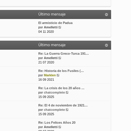
t
m
a
i
e
j
m
n
e
Último mensaje
o
s
m
a
El armisticio de Padua
e
j
V
por
Amelletti
n
e
e
04 11 2020
s
r
a
ú
j
Último mensaje
l
e
t
i
Re: La Guerra Greco-Turca 191…
m
V
por
Amelletti
o
e
21 07 2020
m
r
Re: Historia de los Fusiles (…
e
ú
V
por
Marklen
n
l
e
16 09 2021
s
t
r
a
i
Re: La crisis de los 20 años …
ú
j
m
V
por
chatcomplete
l
e
o
e
15 09 2025
t
m
r
i
e
Re: El 4 de noviembre de 1921…
ú
m
n
V
por
chatcomplete
l
o
s
e
15 09 2025
t
m
a
r
i
e
j
Re: Los Felices Años 20
ú
m
n
e
V
por
Amelletti
l
o
s