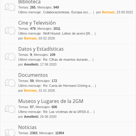
Biblioteca
Temas
:
265
,
Mensajes
:
949
Último mensaje:
Colaboracionistas. Europa occ…
por
Bertram
, 23 09 2022
Cine y Televisión
Temas
:
479
,
Mensajes
:
2011
Último mensaje:
Wolf Hound. Lobos de acero [W…
por
Bertram
, 03 02 2026
Datos y Estadísticas
Temas
:
9
,
Mensajes
:
109
Último mensaje:
Re: Cifras de muertos durante…
por
Amelletti
, 17 06 2020
Documentos
Temas
:
59
,
Mensajes
:
172
Último mensaje:
Re: Carta de Hermann Göring a…
por
Bertram
, 31 01 2026
Museos y Lugares de la 2GM
Temas
:
57
,
Mensajes
:
606
Último mensaje:
Re: Las víctimas de la URSS d…
por
Amelletti
, 26 06 2020
Noticias
Temas
:
2363
,
Mensajes
:
11954