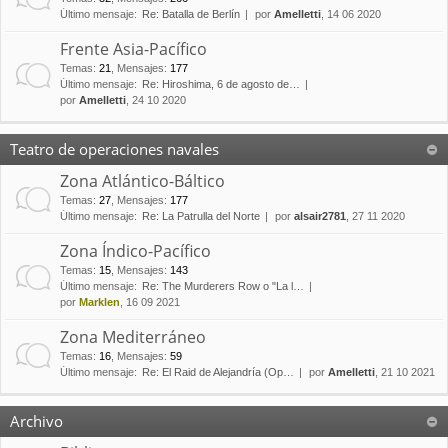
Último mensaje:
Re: Batalla de Berlín
por
Amelletti
, 14 06 2020
Frente Asia-Pacífico
Temas
:
21
,
Mensajes
:
177
Último mensaje:
Re: Hiroshima, 6 de agosto de…
por
Amelletti
, 24 10 2020
Teatro de operaciones navales
Zona Atlántico-Báltico
Temas
:
27
,
Mensajes
:
177
Último mensaje:
Re: La Patrulla del Norte
por
alsair2781
, 27 11 2020
Zona Índico-Pacífico
Temas
:
15
,
Mensajes
:
143
Último mensaje:
Re: The Murderers Row o "La l…
por
Marklen
, 16 09 2021
Zona Mediterráneo
Temas
:
16
,
Mensajes
:
59
Último mensaje:
Re: El Raid de Alejandría (Op…
por
Amelletti
, 21 10 2021
Archivo