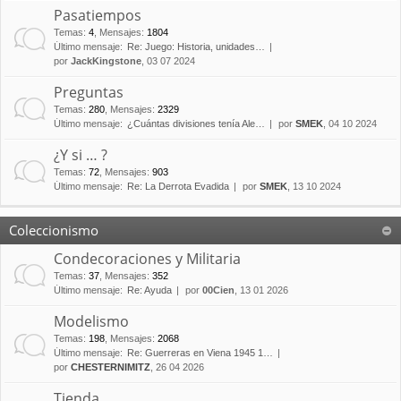
Pasatiempos
Temas
:
4
,
Mensajes
:
1804
Último mensaje:
Re: Juego: Historia, unidades…
por
JackKingstone
, 03 07 2024
Preguntas
Temas
:
280
,
Mensajes
:
2329
Último mensaje:
¿Cuántas divisiones tenía Ale…
por
SMEK
, 04 10 2024
¿Y si … ?
Temas
:
72
,
Mensajes
:
903
Último mensaje:
Re: La Derrota Evadida
por
SMEK
, 13 10 2024
Coleccionismo
Condecoraciones y Militaria
Temas
:
37
,
Mensajes
:
352
Último mensaje:
Re: Ayuda
por
00Cien
, 13 01 2026
Modelismo
Temas
:
198
,
Mensajes
:
2068
Último mensaje:
Re: Guerreras en Viena 1945 1…
por
CHESTERNIMITZ
, 26 04 2026
Tienda