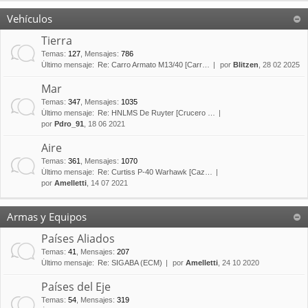
Vehículos
Tierra
Temas
:
127
,
Mensajes
:
786
Último mensaje:
Re: Carro Armato M13/40 [Carr…
por
Blitzen
, 28 02 2025
Mar
Temas
:
347
,
Mensajes
:
1035
Último mensaje:
Re: HNLMS De Ruyter [Crucero …
por
Pdro_91
, 18 06 2021
Aire
Temas
:
361
,
Mensajes
:
1070
Último mensaje:
Re: Curtiss P-40 Warhawk [Caz…
por
Amelletti
, 14 07 2021
Armas y Equipos
Países Aliados
Temas
:
41
,
Mensajes
:
207
Último mensaje:
Re: SIGABA (ECM)
por
Amelletti
, 24 10 2020
Países del Eje
Temas
:
54
,
Mensajes
:
319