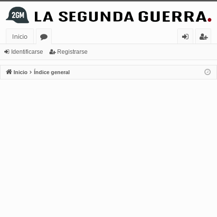
Inicio
or
de
eg
Identificarse
Registrarse
os
nt
ist
Inicio
Índice general
ifi
ra
ca
rs
rs
e
e