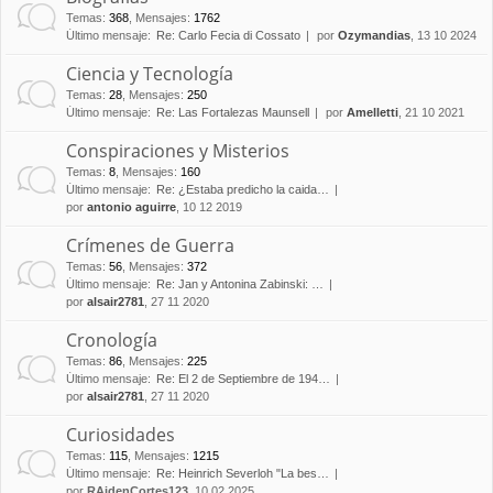
Temas
:
368
,
Mensajes
:
1762
Último mensaje:
Re: Carlo Fecia di Cossato
por
Ozymandias
, 13 10 2024
Ciencia y Tecnología
Temas
:
28
,
Mensajes
:
250
Último mensaje:
Re: Las Fortalezas Maunsell
por
Amelletti
, 21 10 2021
Conspiraciones y Misterios
Temas
:
8
,
Mensajes
:
160
Último mensaje:
Re: ¿Estaba predicho la caida…
por
antonio aguirre
, 10 12 2019
Crímenes de Guerra
Temas
:
56
,
Mensajes
:
372
Último mensaje:
Re: Jan y Antonina Zabinski: …
por
alsair2781
, 27 11 2020
Cronología
Temas
:
86
,
Mensajes
:
225
Último mensaje:
Re: El 2 de Septiembre de 194…
por
alsair2781
, 27 11 2020
Curiosidades
Temas
:
115
,
Mensajes
:
1215
Último mensaje:
Re: Heinrich Severloh "La bes…
por
RAidenCortes123
, 10 02 2025