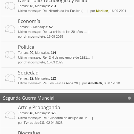
Desarrollo Tecnológico y Militar
Temas
:
18
,
Mensajes
:
251
Último mensaje:
Re: Historia de los Fusiles (…
por
Marklen
, 16 09 2021
Economía
Temas
:
5
,
Mensajes
:
52
Último mensaje:
Re: La crisis de los 20 años …
por
chatcomplete
, 15 09 2025
Política
Temas
:
20
,
Mensajes
:
114
Último mensaje:
Re: El 4 de noviembre de 1921…
por
chatcomplete
, 15 09 2025
Sociedad
Temas
:
12
,
Mensajes
:
112
Último mensaje:
Re: Los Felices Años 20
por
Amelletti
, 08 07 2020
Segunda Guerra Mundial
Arte y Propaganda
Temas
:
40
,
Mensajes
:
322
Último mensaje:
Re: Cuaderno de dibujos de un…
por
Tvnautico911
, 02 04 2026
Biografías