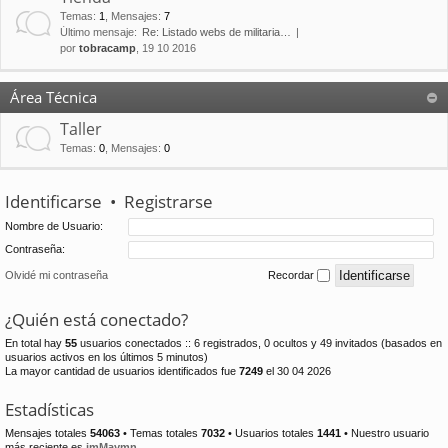
Temas
:
1
,
Mensajes
:
7
Último mensaje:
Re: Listado webs de militaria…
por
tobracamp
, 19 10 2016
Área Técnica
Taller
Temas
:
0
,
Mensajes
:
0
Identificarse
•
Registrarse
Nombre de Usuario:
Contraseña:
Olvidé mi contraseña
Recordar
¿Quién está conectado?
En total hay
55
usuarios conectados :: 6 registrados, 0 ocultos y 49 invitados (basados en
usuarios activos en los últimos 5 minutos)
La mayor cantidad de usuarios identificados fue
7249
el 30 04 2026
Estadísticas
Mensajes totales
54063
• Temas totales
7032
• Usuarios totales
1441
• Nuestro usuario
más reciente es
jmMaymn