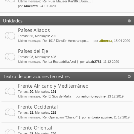
Último mensaje:
Re: Fusil Mauser Kar98k [Alem…
por
Amelletti
, 24 10 2020
Unidades
Países Aliados
Temas
:
55
,
Mensajes
:
292
Último mensaje:
Re: 101ª División Aerotranspo…
por
albertoa
, 15 04 2020
Países del Eje
Temas
:
93
,
Mensajes
:
403
Último mensaje:
Re: La Escuadrilla Azul
por
alsair2781
, 11 12 2020
Teatro de operaciones terrestres
Frente Africano y Mediterráneo
Temas
:
20
,
Mensajes
:
191
Último mensaje:
Re: El Sitio de Malta
por
antonio aguirre
, 13 12 2019
Frente Occidental
Temas
:
32
,
Mensajes
:
292
Último mensaje:
Re: Operación "Chariot"
por
antonio aguirre
, 11 12 2019
Frente Oriental
Temas
:
32
,
Mensajes
:
266