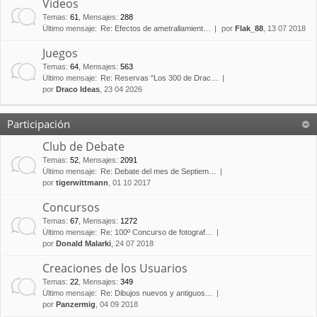
Vídeos
Temas
:
61
,
Mensajes
:
288
Último mensaje:
Re: Efectos de ametrallamient…
por
Flak_88
, 13 07 2018
Juegos
Temas
:
64
,
Mensajes
:
563
Último mensaje:
Re: Reservas "Los 300 de Drac…
por
Draco Ideas
, 23 04 2026
Participación
Club de Debate
Temas
:
52
,
Mensajes
:
2091
Último mensaje:
Re: Debate del mes de Septiem…
por
tigerwittmann
, 01 10 2017
Concursos
Temas
:
67
,
Mensajes
:
1272
Último mensaje:
Re: 100º Concurso de fotograf…
por
Donald Malarki
, 24 07 2018
Creaciones de los Usuarios
Temas
:
22
,
Mensajes
:
349
Último mensaje:
Re: Dibujos nuevos y antiguos…
por
Panzermig
, 04 09 2018