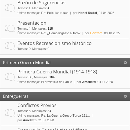
Buzón de Sugerencias
Temas
:
1
,
Mensajes
:
4
Último mensaje:
Re: Peliculas rusas
por
Hansi Rudel
, 04 04 2023
Presentación
Temas
:
4
,
Mensajes
:
918
Último mensaje:
Re: ¿Cómo llegaste al foro?
por
Bertram
, 09 10 2025
Eventos Recreacionismo histórico
Temas
:
0
,
Mensajes
:
0
Primera Guerra Mundial
Primera Guerra Mundial (1914-1918)
Temas
:
38
,
Mensajes
:
164
Último mensaje:
El armisticio de Padua
por
Amelletti
, 04 11 2020
Entreguerras
Conflictos Previos
Temas
:
8
,
Mensajes
:
84
Último mensaje:
Re: La Guerra Greco-Turca 191…
por
Amelletti
, 21 07 2020