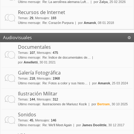
Último mensaje:
Re: La aerolínea alemana Luft…
por
Zalya
, 25 02 2026
Recursos de Internet
Temas
:
29
,
Mensajes
:
193
Último mensaje:
Re: Corazón Purpura
por
Amarok
, 08 01 2018
Audiovisuales
Documentales
Temas
:
107
,
Mensajes
:
475
Último mensaje:
Re: Índice de documentales de…
por
Amelletti
, 30 01 2021
Galería Fotográfica
Temas
:
218
,
Mensajes
:
1968
Último mensaje:
Re: Fotos a color y sus histo…
por
Amarok
, 25 03 2024
Ilustración Militar
Temas
:
144
,
Mensajes
:
312
Último mensaje:
Ilustraciones de Mariusz Kozik
por
Bertram
, 30 10 2025
Sonidos
Temas
:
45
,
Mensajes
:
146
Último mensaje:
Re: We'll Meet Again
por
James Doolittle
, 30 12 2017