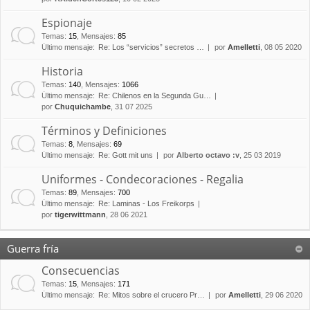
Espionaje
Temas
:
15
,
Mensajes
:
85
Último mensaje:
Re: Los “servicios” secretos …
por
Amelletti
, 08 05 2020
Historia
Temas
:
140
,
Mensajes
:
1066
Último mensaje:
Re: Chilenos en la Segunda Gu…
por
Chuquichambe
, 31 07 2025
Términos y Definiciones
Temas
:
8
,
Mensajes
:
69
Último mensaje:
Re: Gott mit uns
por
Alberto octavo :v
, 25 03 2019
Uniformes - Condecoraciones - Regalia
Temas
:
89
,
Mensajes
:
700
Último mensaje:
Re: Laminas - Los Freikorps
por
tigerwittmann
, 28 06 2021
Guerra fría
Consecuencias
Temas
:
15
,
Mensajes
:
171
Último mensaje:
Re: Mitos sobre el crucero Pr…
por
Amelletti
, 29 06 2020