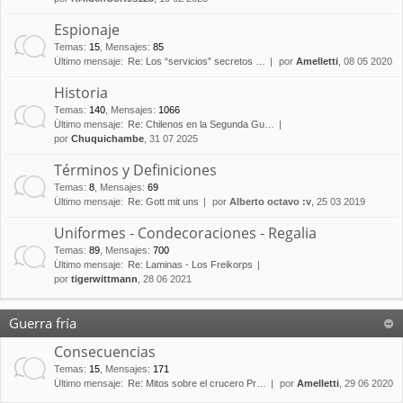
Espionaje
Temas
:
15
,
Mensajes
:
85
Último mensaje:
Re: Los “servicios” secretos …
por
Amelletti
, 08 05 2020
Historia
Temas
:
140
,
Mensajes
:
1066
Último mensaje:
Re: Chilenos en la Segunda Gu…
por
Chuquichambe
, 31 07 2025
Términos y Definiciones
Temas
:
8
,
Mensajes
:
69
Último mensaje:
Re: Gott mit uns
por
Alberto octavo :v
, 25 03 2019
Uniformes - Condecoraciones - Regalia
Temas
:
89
,
Mensajes
:
700
Último mensaje:
Re: Laminas - Los Freikorps
por
tigerwittmann
, 28 06 2021
Guerra fría
Consecuencias
Temas
:
15
,
Mensajes
:
171
Último mensaje:
Re: Mitos sobre el crucero Pr…
por
Amelletti
, 29 06 2020