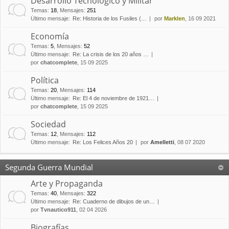
Desarrollo Tecnológico y Militar
Temas
:
18
,
Mensajes
:
251
Último mensaje:
Re: Historia de los Fusiles (…
por
Marklen
, 16 09 2021
Economía
Temas
:
5
,
Mensajes
:
52
Último mensaje:
Re: La crisis de los 20 años …
por
chatcomplete
, 15 09 2025
Política
Temas
:
20
,
Mensajes
:
114
Último mensaje:
Re: El 4 de noviembre de 1921…
por
chatcomplete
, 15 09 2025
Sociedad
Temas
:
12
,
Mensajes
:
112
Último mensaje:
Re: Los Felices Años 20
por
Amelletti
, 08 07 2020
Segunda Guerra Mundial
Arte y Propaganda
Temas
:
40
,
Mensajes
:
322
Último mensaje:
Re: Cuaderno de dibujos de un…
por
Tvnautico911
, 02 04 2026
Biografías