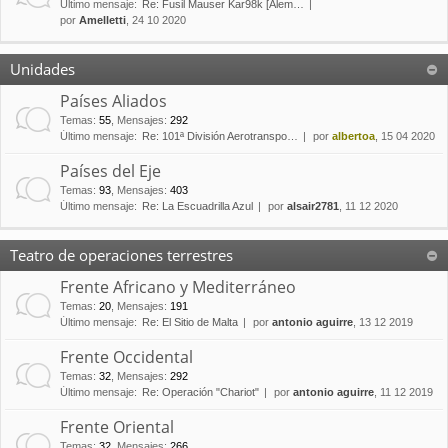
Último mensaje:
Re: Fusil Mauser Kar98k [Alem…
por
Amelletti
, 24 10 2020
Unidades
Países Aliados
Temas
:
55
,
Mensajes
:
292
Último mensaje:
Re: 101ª División Aerotranspo…
por
albertoa
, 15 04 2020
Países del Eje
Temas
:
93
,
Mensajes
:
403
Último mensaje:
Re: La Escuadrilla Azul
por
alsair2781
, 11 12 2020
Teatro de operaciones terrestres
Frente Africano y Mediterráneo
Temas
:
20
,
Mensajes
:
191
Último mensaje:
Re: El Sitio de Malta
por
antonio aguirre
, 13 12 2019
Frente Occidental
Temas
:
32
,
Mensajes
:
292
Último mensaje:
Re: Operación "Chariot"
por
antonio aguirre
, 11 12 2019
Frente Oriental
Temas
:
32
,
Mensajes
:
266