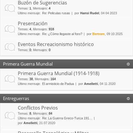
Buzón de Sugerencias
Temas
:
1
,
Mensajes
:
4
Último mensaje:
Re: Peliculas rusas
por
Hansi Rudel
, 04 04 2023
Presentación
Temas
:
4
,
Mensajes
:
918
Último mensaje:
Re: ¿Cómo llegaste al foro?
por
Bertram
, 09 10 2025
Eventos Recreacionismo histórico
Temas
:
0
,
Mensajes
:
0
Primera Guerra Mundial
Primera Guerra Mundial (1914-1918)
Temas
:
38
,
Mensajes
:
164
Último mensaje:
El armisticio de Padua
por
Amelletti
, 04 11 2020
Entreguerras
Conflictos Previos
Temas
:
8
,
Mensajes
:
84
Último mensaje:
Re: La Guerra Greco-Turca 191…
por
Amelletti
, 21 07 2020