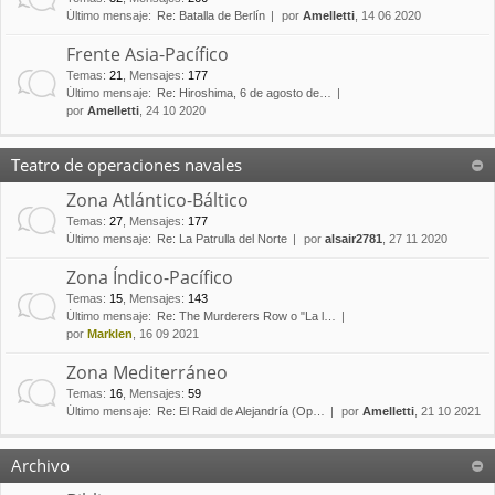
Último mensaje:
Re: Batalla de Berlín
por
Amelletti
, 14 06 2020
Frente Asia-Pacífico
Temas
:
21
,
Mensajes
:
177
Último mensaje:
Re: Hiroshima, 6 de agosto de…
por
Amelletti
, 24 10 2020
Teatro de operaciones navales
Zona Atlántico-Báltico
Temas
:
27
,
Mensajes
:
177
Último mensaje:
Re: La Patrulla del Norte
por
alsair2781
, 27 11 2020
Zona Índico-Pacífico
Temas
:
15
,
Mensajes
:
143
Último mensaje:
Re: The Murderers Row o "La l…
por
Marklen
, 16 09 2021
Zona Mediterráneo
Temas
:
16
,
Mensajes
:
59
Último mensaje:
Re: El Raid de Alejandría (Op…
por
Amelletti
, 21 10 2021
Archivo