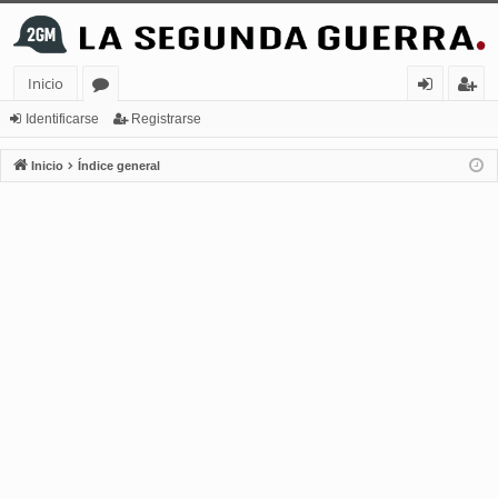
Inicio
or
de
eg
Identificarse
Registrarse
os
nt
ist
Inicio
Índice general
ifi
ra
ca
rs
rs
e
e