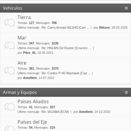
Vehículos
Tierra
Temas
:
127
,
Mensajes
:
786
Último mensaje:
Re: Carro Armato M13/40 [Carr…
por
Blitzen
, 28 02 2025
Mar
Temas
:
347
,
Mensajes
:
1035
Último mensaje:
Re: HNLMS De Ruyter [Crucero …
por
Pdro_91
, 18 06 2021
Aire
Temas
:
361
,
Mensajes
:
1070
Último mensaje:
Re: Curtiss P-40 Warhawk [Caz…
por
Amelletti
, 14 07 2021
Armas y Equipos
Países Aliados
Temas
:
41
,
Mensajes
:
207
Último mensaje:
Re: SIGABA (ECM)
por
Amelletti
, 24 10 2020
Países del Eje
Temas
:
54
,
Mensajes
:
319