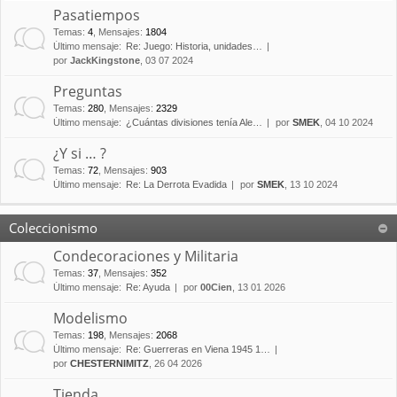
Pasatiempos
Temas
:
4
,
Mensajes
:
1804
Último mensaje:
Re: Juego: Historia, unidades…
por
JackKingstone
, 03 07 2024
Preguntas
Temas
:
280
,
Mensajes
:
2329
Último mensaje:
¿Cuántas divisiones tenía Ale…
por
SMEK
, 04 10 2024
¿Y si … ?
Temas
:
72
,
Mensajes
:
903
Último mensaje:
Re: La Derrota Evadida
por
SMEK
, 13 10 2024
Coleccionismo
Condecoraciones y Militaria
Temas
:
37
,
Mensajes
:
352
Último mensaje:
Re: Ayuda
por
00Cien
, 13 01 2026
Modelismo
Temas
:
198
,
Mensajes
:
2068
Último mensaje:
Re: Guerreras en Viena 1945 1…
por
CHESTERNIMITZ
, 26 04 2026
Tienda