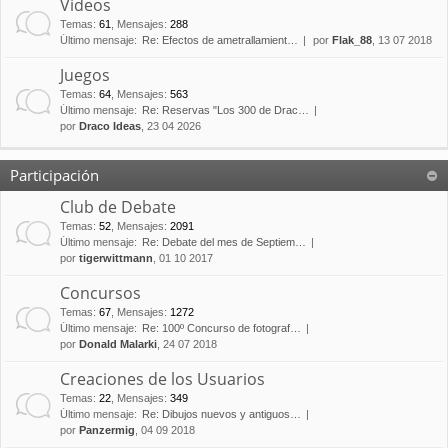
Vídeos
Temas
:
61
,
Mensajes
:
288
Último mensaje:
Re: Efectos de ametrallamient…
por
Flak_88
, 13 07 2018
Juegos
Temas
:
64
,
Mensajes
:
563
Último mensaje:
Re: Reservas "Los 300 de Drac…
por
Draco Ideas
, 23 04 2026
Participación
Club de Debate
Temas
:
52
,
Mensajes
:
2091
Último mensaje:
Re: Debate del mes de Septiem…
por
tigerwittmann
, 01 10 2017
Concursos
Temas
:
67
,
Mensajes
:
1272
Último mensaje:
Re: 100º Concurso de fotograf…
por
Donald Malarki
, 24 07 2018
Creaciones de los Usuarios
Temas
:
22
,
Mensajes
:
349
Último mensaje:
Re: Dibujos nuevos y antiguos…
por
Panzermig
, 04 09 2018