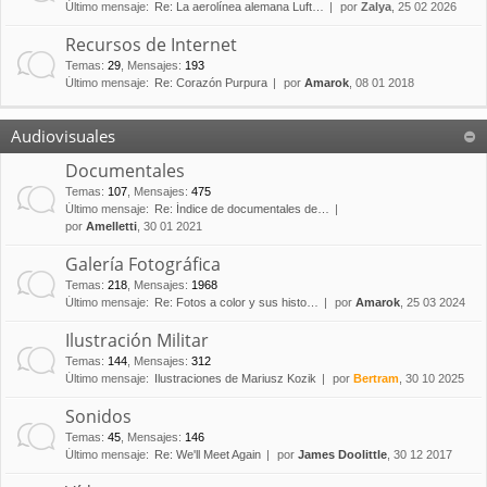
Último mensaje:
Re: La aerolínea alemana Luft…
por
Zalya
, 25 02 2026
Recursos de Internet
Temas
:
29
,
Mensajes
:
193
Último mensaje:
Re: Corazón Purpura
por
Amarok
, 08 01 2018
Audiovisuales
Documentales
Temas
:
107
,
Mensajes
:
475
Último mensaje:
Re: Índice de documentales de…
por
Amelletti
, 30 01 2021
Galería Fotográfica
Temas
:
218
,
Mensajes
:
1968
Último mensaje:
Re: Fotos a color y sus histo…
por
Amarok
, 25 03 2024
Ilustración Militar
Temas
:
144
,
Mensajes
:
312
Último mensaje:
Ilustraciones de Mariusz Kozik
por
Bertram
, 30 10 2025
Sonidos
Temas
:
45
,
Mensajes
:
146
Último mensaje:
Re: We'll Meet Again
por
James Doolittle
, 30 12 2017