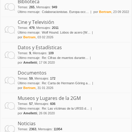
Biblioteca
Temas
:
265
,
Mensajes
:
949
Último mensaje:
Colaboracionistas. Europa occ…
por
Bertram
, 23 09 2022
Cine y Televisión
Temas
:
479
,
Mensajes
:
2011
Último mensaje:
Wolf Hound. Lobos de acero [W…
por
Bertram
, 03 02 2026
Datos y Estadísticas
Temas
:
9
,
Mensajes
:
109
Último mensaje:
Re: Cifras de muertos durante…
por
Amelletti
, 17 06 2020
Documentos
Temas
:
59
,
Mensajes
:
172
Último mensaje:
Re: Carta de Hermann Göring a…
por
Bertram
, 31 01 2026
Museos y Lugares de la 2GM
Temas
:
57
,
Mensajes
:
606
Último mensaje:
Re: Las víctimas de la URSS d…
por
Amelletti
, 26 06 2020
Noticias
Temas
:
2363
,
Mensajes
:
11954