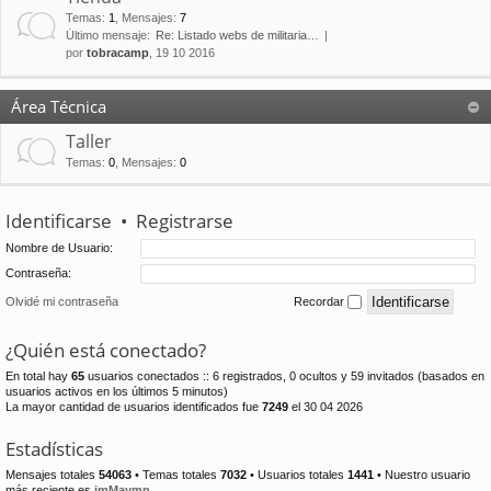
Temas
:
1
,
Mensajes
:
7
Último mensaje:
Re: Listado webs de militaria…
por
tobracamp
, 19 10 2016
Área Técnica
Taller
Temas
:
0
,
Mensajes
:
0
Identificarse
•
Registrarse
Nombre de Usuario:
Contraseña:
Olvidé mi contraseña
Recordar
¿Quién está conectado?
En total hay
65
usuarios conectados :: 6 registrados, 0 ocultos y 59 invitados (basados en
usuarios activos en los últimos 5 minutos)
La mayor cantidad de usuarios identificados fue
7249
el 30 04 2026
Estadísticas
Mensajes totales
54063
• Temas totales
7032
• Usuarios totales
1441
• Nuestro usuario
más reciente es
jmMaymn