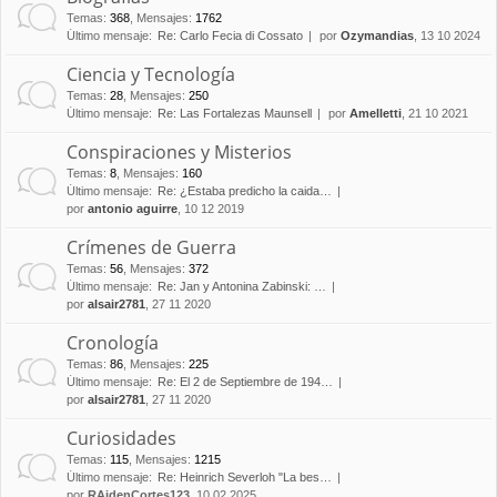
Temas
:
368
,
Mensajes
:
1762
Último mensaje:
Re: Carlo Fecia di Cossato
por
Ozymandias
, 13 10 2024
Ciencia y Tecnología
Temas
:
28
,
Mensajes
:
250
Último mensaje:
Re: Las Fortalezas Maunsell
por
Amelletti
, 21 10 2021
Conspiraciones y Misterios
Temas
:
8
,
Mensajes
:
160
Último mensaje:
Re: ¿Estaba predicho la caida…
por
antonio aguirre
, 10 12 2019
Crímenes de Guerra
Temas
:
56
,
Mensajes
:
372
Último mensaje:
Re: Jan y Antonina Zabinski: …
por
alsair2781
, 27 11 2020
Cronología
Temas
:
86
,
Mensajes
:
225
Último mensaje:
Re: El 2 de Septiembre de 194…
por
alsair2781
, 27 11 2020
Curiosidades
Temas
:
115
,
Mensajes
:
1215
Último mensaje:
Re: Heinrich Severloh "La bes…
por
RAidenCortes123
, 10 02 2025