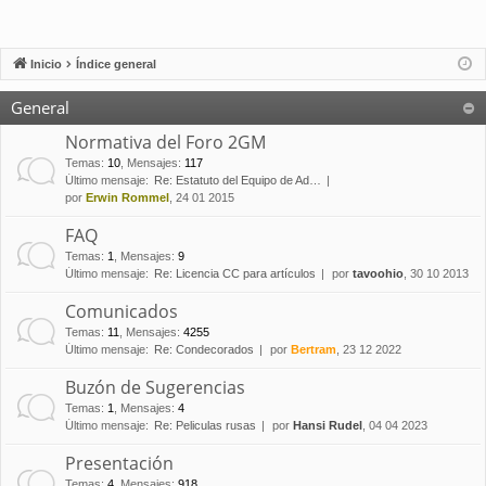
Inicio
Índice general
General
Normativa del Foro 2GM
Temas
:
10
,
Mensajes
:
117
Último mensaje:
Re: Estatuto del Equipo de Ad…
por
Erwin Rommel
, 24 01 2015
FAQ
Temas
:
1
,
Mensajes
:
9
Último mensaje:
Re: Licencia CC para artículos
por
tavoohio
, 30 10 2013
Comunicados
Temas
:
11
,
Mensajes
:
4255
Último mensaje:
Re: Condecorados
por
Bertram
, 23 12 2022
Buzón de Sugerencias
Temas
:
1
,
Mensajes
:
4
Último mensaje:
Re: Peliculas rusas
por
Hansi Rudel
, 04 04 2023
Presentación
Temas
:
4
,
Mensajes
:
918