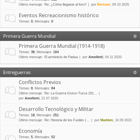
Último mensaje:
Re: ¿Cómo llegaste al foro?
por
Bertram
, 09 10 2025
Eventos Recreacionismo histórico
Temas
:
0
,
Mensajes
:
0
Primera Guerra Mundial
Primera Guerra Mundial (1914-1918)
Temas
:
38
,
Mensajes
:
164
Último mensaje:
El armisticio de Padua
por
Amelletti
, 04 11 2020
Entreguerras
Conflictos Previos
Temas
:
8
,
Mensajes
:
84
Último mensaje:
Re: La Guerra Greco-Turca 191…
por
Amelletti
, 21 07 2020
Desarrollo Tecnológico y Militar
Temas
:
18
,
Mensajes
:
251
Último mensaje:
Re: Historia de los Fusiles (…
por
Marklen
, 16 09 2021
Economía
Temas
:
5
,
Mensajes
:
52