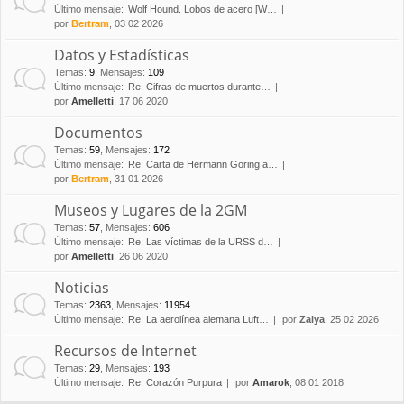
Último mensaje:
Wolf Hound. Lobos de acero [W…
por
Bertram
, 03 02 2026
Datos y Estadísticas
Temas
:
9
,
Mensajes
:
109
Último mensaje:
Re: Cifras de muertos durante…
por
Amelletti
, 17 06 2020
Documentos
Temas
:
59
,
Mensajes
:
172
Último mensaje:
Re: Carta de Hermann Göring a…
por
Bertram
, 31 01 2026
Museos y Lugares de la 2GM
Temas
:
57
,
Mensajes
:
606
Último mensaje:
Re: Las víctimas de la URSS d…
por
Amelletti
, 26 06 2020
Noticias
Temas
:
2363
,
Mensajes
:
11954
Último mensaje:
Re: La aerolínea alemana Luft…
por
Zalya
, 25 02 2026
Recursos de Internet
Temas
:
29
,
Mensajes
:
193
Último mensaje:
Re: Corazón Purpura
por
Amarok
, 08 01 2018