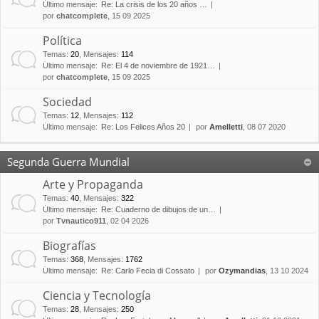
Último mensaje:
Re: La crisis de los 20 años …
por
chatcomplete
, 15 09 2025
Política
Temas
:
20
,
Mensajes
:
114
Último mensaje:
Re: El 4 de noviembre de 1921…
por
chatcomplete
, 15 09 2025
Sociedad
Temas
:
12
,
Mensajes
:
112
Último mensaje:
Re: Los Felices Años 20
por
Amelletti
, 08 07 2020
Segunda Guerra Mundial
Arte y Propaganda
Temas
:
40
,
Mensajes
:
322
Último mensaje:
Re: Cuaderno de dibujos de un…
por
Tvnautico911
, 02 04 2026
Biografías
Temas
:
368
,
Mensajes
:
1762
Último mensaje:
Re: Carlo Fecia di Cossato
por
Ozymandias
, 13 10 2024
Ciencia y Tecnología
Temas
:
28
,
Mensajes
:
250