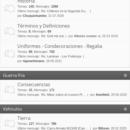
Historia
Temas
:
140
,
Mensajes
:
1066
Último mensaje:
Re: Chilenos en la Segunda Gu…
por
Chuquichambe
, 31 07 2025
Términos y Definiciones
Temas
:
8
,
Mensajes
:
69
Último mensaje:
Re: Gott mit uns
por
Alberto octavo :v
, 25 03 2019
Uniformes - Condecoraciones - Regalia
Temas
:
89
,
Mensajes
:
700
Último mensaje:
Re: Laminas - Los Freikorps
por
tigerwittmann
, 28 06 2021
Guerra fría
Consecuencias
Temas
:
15
,
Mensajes
:
171
Último mensaje:
Re: Mitos sobre el crucero Pr…
por
Amelletti
, 29 06 2020
Vehículos
Tierra
Temas
:
127
,
Mensajes
:
786
Último mensaje:
Re: Carro Armato M13/40 [Carr…
por
Blitzen
, 28 02 2025