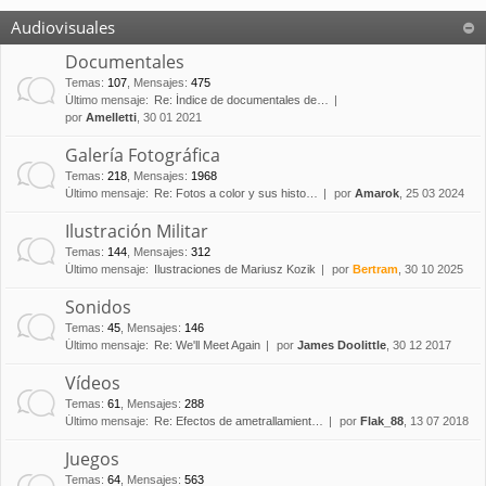
Audiovisuales
Documentales
Temas
:
107
,
Mensajes
:
475
Último mensaje:
Re: Índice de documentales de…
por
Amelletti
, 30 01 2021
Galería Fotográfica
Temas
:
218
,
Mensajes
:
1968
Último mensaje:
Re: Fotos a color y sus histo…
por
Amarok
, 25 03 2024
Ilustración Militar
Temas
:
144
,
Mensajes
:
312
Último mensaje:
Ilustraciones de Mariusz Kozik
por
Bertram
, 30 10 2025
Sonidos
Temas
:
45
,
Mensajes
:
146
Último mensaje:
Re: We'll Meet Again
por
James Doolittle
, 30 12 2017
Vídeos
Temas
:
61
,
Mensajes
:
288
Último mensaje:
Re: Efectos de ametrallamient…
por
Flak_88
, 13 07 2018
Juegos
Temas
:
64
,
Mensajes
:
563