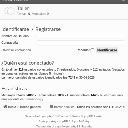
Taller
Temas
:
0
,
Mensajes
:
0
Identificarse
•
Registrarse
Nombre de Usuario:
Contraseña:
Olvidé mi contraseña
Recordar
¿Quién está conectado?
En total hay
119
usuarios conectados :: 7 registrados, 0 ocultos y 112 invitados (basados
en usuarios activos en los últimos 5 minutos)
La mayor cantidad de usuarios identificados fue
7249
el 30 04 2026
Estadísticas
Mensajes totales
54063
• Temas totales
7032
• Usuarios totales
1440
• Nuestro usuario
más reciente es
Lewisboogy
Inicio
Índice general
Borrar cookies
Todos los horarios son
UTC+02:00
Desarrollado por
phpBB
® Forum Software © phpBB Limited
Style por
Arty
- phpBB 3.3 por MrGaby
Traducción al español por
phpBB España