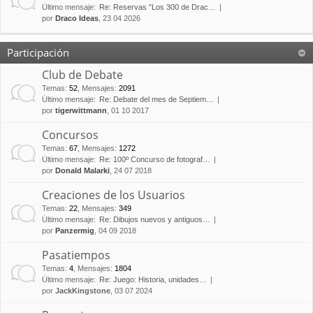
Último mensaje:
Re: Reservas "Los 300 de Drac…
por
Draco Ideas
, 23 04 2026
Participación
Club de Debate
Temas
:
52
,
Mensajes
:
2091
Último mensaje:
Re: Debate del mes de Septiem…
por
tigerwittmann
, 01 10 2017
Concursos
Temas
:
67
,
Mensajes
:
1272
Último mensaje:
Re: 100º Concurso de fotograf…
por
Donald Malarki
, 24 07 2018
Creaciones de los Usuarios
Temas
:
22
,
Mensajes
:
349
Último mensaje:
Re: Dibujos nuevos y antiguos…
por
Panzermig
, 04 09 2018
Pasatiempos
Temas
:
4
,
Mensajes
:
1804
Último mensaje:
Re: Juego: Historia, unidades…
por
JackKingstone
, 03 07 2024