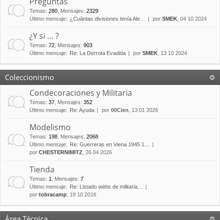
Preguntas
Temas
:
280
,
Mensajes
:
2329
Último mensaje:
¿Cuántas divisiones tenía Ale…
por
SMEK
, 04 10 2024
¿Y si … ?
Temas
:
72
,
Mensajes
:
903
Último mensaje:
Re: La Derrota Evadida
por
SMEK
, 13 10 2024
Coleccionismo
Condecoraciones y Militaria
Temas
:
37
,
Mensajes
:
352
Último mensaje:
Re: Ayuda
por
00Cien
, 13 01 2026
Modelismo
Temas
:
198
,
Mensajes
:
2068
Último mensaje:
Re: Guerreras en Viena 1945 1…
por
CHESTERNIMITZ
, 26 04 2026
Tienda
Temas
:
1
,
Mensajes
:
7
Último mensaje:
Re: Listado webs de militaria…
por
tobracamp
, 19 10 2016
Área Técnica