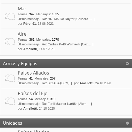
Mar
Temas
:
347
,
Mensajes
:
1035
Último mensaje:
Re: HNLMS De Ruyter [Crucero …
por
Pdro_91
, 18 06 2021
Aire
Temas
:
361
,
Mensajes
:
1070
Último mensaje:
Re: Curtiss P-40 Warhawk [Caz…
por
Amelletti
, 14 07 2021
Armas y Equipos
Países Aliados
Temas
:
41
,
Mensajes
:
207
Último mensaje:
Re: SIGABA (ECM)
por
Amelletti
, 24 10 2020
Países del Eje
Temas
:
54
,
Mensajes
:
319
Último mensaje:
Re: Fusil Mauser Kar98k [Alem…
por
Amelletti
, 24 10 2020
Unidades