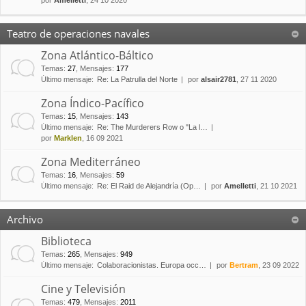
por
Amelletti
, 24 10 2020
Teatro de operaciones navales
Zona Atlántico-Báltico
Temas
:
27
,
Mensajes
:
177
Último mensaje:
Re: La Patrulla del Norte
por
alsair2781
, 27 11 2020
Zona Índico-Pacífico
Temas
:
15
,
Mensajes
:
143
Último mensaje:
Re: The Murderers Row o "La l…
por
Marklen
, 16 09 2021
Zona Mediterráneo
Temas
:
16
,
Mensajes
:
59
Último mensaje:
Re: El Raid de Alejandría (Op…
por
Amelletti
, 21 10 2021
Archivo
Biblioteca
Temas
:
265
,
Mensajes
:
949
Último mensaje:
Colaboracionistas. Europa occ…
por
Bertram
, 23 09 2022
Cine y Televisión
Temas
:
479
,
Mensajes
:
2011