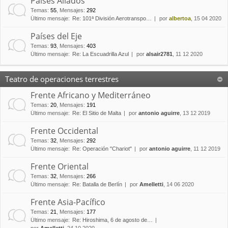
Países Aliados
Temas
:
55
,
Mensajes
:
292
Último mensaje:
Re: 101ª División Aerotranspo…
por
albertoa
, 15 04 2020
Países del Eje
Temas
:
93
,
Mensajes
:
403
Último mensaje:
Re: La Escuadrilla Azul
por
alsair2781
, 11 12 2020
Teatro de operaciones terrestres
Frente Africano y Mediterráneo
Temas
:
20
,
Mensajes
:
191
Último mensaje:
Re: El Sitio de Malta
por
antonio aguirre
, 13 12 2019
Frente Occidental
Temas
:
32
,
Mensajes
:
292
Último mensaje:
Re: Operación "Chariot"
por
antonio aguirre
, 11 12 2019
Frente Oriental
Temas
:
32
,
Mensajes
:
266
Último mensaje:
Re: Batalla de Berlín
por
Amelletti
, 14 06 2020
Frente Asia-Pacífico
Temas
:
21
,
Mensajes
:
177
Último mensaje:
Re: Hiroshima, 6 de agosto de…