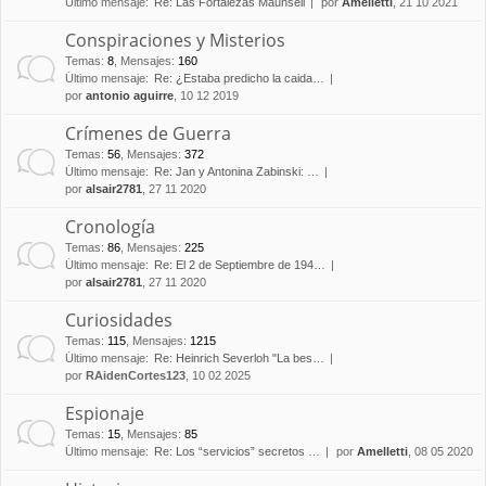
Último mensaje:
Re: Las Fortalezas Maunsell
por
Amelletti
, 21 10 2021
Conspiraciones y Misterios
Temas
:
8
,
Mensajes
:
160
Último mensaje:
Re: ¿Estaba predicho la caida…
por
antonio aguirre
, 10 12 2019
Crímenes de Guerra
Temas
:
56
,
Mensajes
:
372
Último mensaje:
Re: Jan y Antonina Zabinski: …
por
alsair2781
, 27 11 2020
Cronología
Temas
:
86
,
Mensajes
:
225
Último mensaje:
Re: El 2 de Septiembre de 194…
por
alsair2781
, 27 11 2020
Curiosidades
Temas
:
115
,
Mensajes
:
1215
Último mensaje:
Re: Heinrich Severloh "La bes…
por
RAidenCortes123
, 10 02 2025
Espionaje
Temas
:
15
,
Mensajes
:
85
Último mensaje:
Re: Los “servicios” secretos …
por
Amelletti
, 08 05 2020