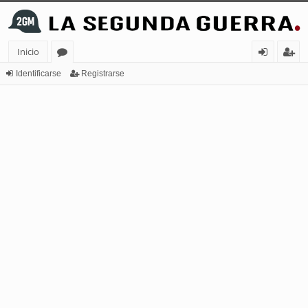
Inicio
or
de
eg
Identificarse
Registrarse
os
nt
ist
ifi
ra
ca
rs
rs
e
e