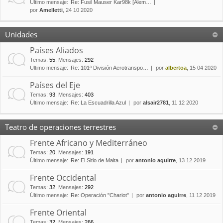
Último mensaje:
Re: Fusil Mauser Kar98k [Alem…
por
Amelletti
, 24 10 2020
Unidades
Países Aliados
Temas
:
55
,
Mensajes
:
292
Último mensaje:
Re: 101ª División Aerotranspo…
por
albertoa
, 15 04 2020
Países del Eje
Temas
:
93
,
Mensajes
:
403
Último mensaje:
Re: La Escuadrilla Azul
por
alsair2781
, 11 12 2020
Teatro de operaciones terrestres
Frente Africano y Mediterráneo
Temas
:
20
,
Mensajes
:
191
Último mensaje:
Re: El Sitio de Malta
por
antonio aguirre
, 13 12 2019
Frente Occidental
Temas
:
32
,
Mensajes
:
292
Último mensaje:
Re: Operación "Chariot"
por
antonio aguirre
, 11 12 2019
Frente Oriental
Temas
:
32
,
Mensajes
:
266