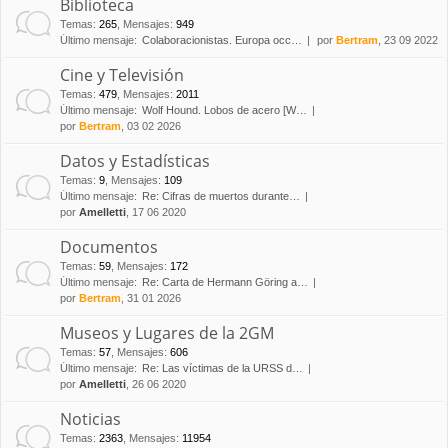
Biblioteca
Temas
:
265
,
Mensajes
:
949
Último mensaje:
Colaboracionistas. Europa occ…
por
Bertram
, 23 09 2022
Cine y Televisión
Temas
:
479
,
Mensajes
:
2011
Último mensaje:
Wolf Hound. Lobos de acero [W…
por
Bertram
, 03 02 2026
Datos y Estadísticas
Temas
:
9
,
Mensajes
:
109
Último mensaje:
Re: Cifras de muertos durante…
por
Amelletti
, 17 06 2020
Documentos
Temas
:
59
,
Mensajes
:
172
Último mensaje:
Re: Carta de Hermann Göring a…
por
Bertram
, 31 01 2026
Museos y Lugares de la 2GM
Temas
:
57
,
Mensajes
:
606
Último mensaje:
Re: Las víctimas de la URSS d…
por
Amelletti
, 26 06 2020
Noticias
Temas
:
2363
,
Mensajes
:
11954