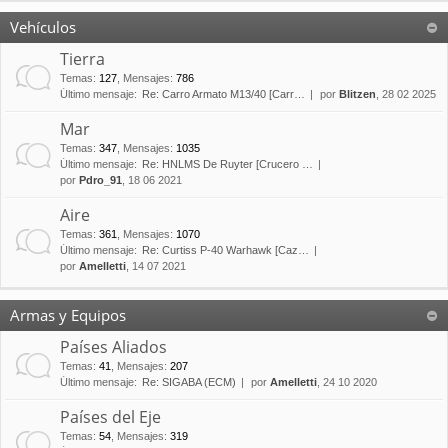
Vehículos
Tierra
Temas
:
127
,
Mensajes
:
786
Último mensaje:
Re: Carro Armato M13/40 [Carr…
por
Blitzen
, 28 02 2025
Mar
Temas
:
347
,
Mensajes
:
1035
Último mensaje:
Re: HNLMS De Ruyter [Crucero …
por
Pdro_91
, 18 06 2021
Aire
Temas
:
361
,
Mensajes
:
1070
Último mensaje:
Re: Curtiss P-40 Warhawk [Caz…
por
Amelletti
, 14 07 2021
Armas y Equipos
Países Aliados
Temas
:
41
,
Mensajes
:
207
Último mensaje:
Re: SIGABA (ECM)
por
Amelletti
, 24 10 2020
Países del Eje
Temas
:
54
,
Mensajes
:
319