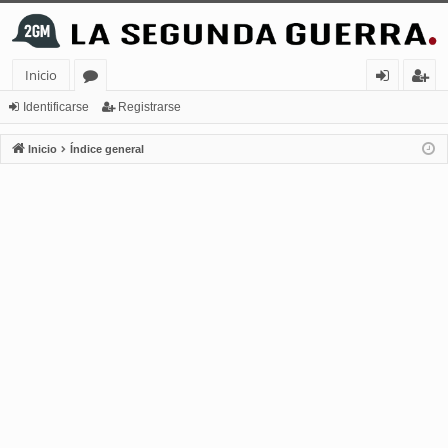
Inicio
or
de
eg
Identificarse
Registrarse
os
nt
ist
Inicio
Índice general
ifi
ra
ca
rs
rs
e
e