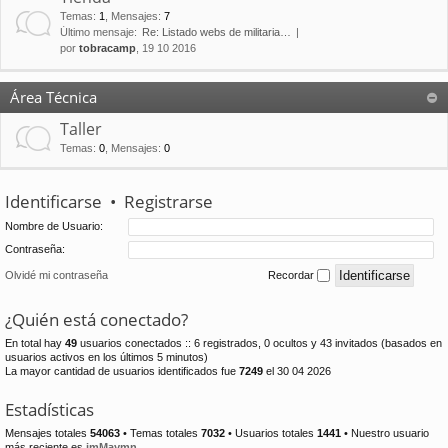
Temas
:
1
,
Mensajes
:
7
Último mensaje:
Re: Listado webs de militaria…
por
tobracamp
, 19 10 2016
Área Técnica
Taller
Temas
:
0
,
Mensajes
:
0
Identificarse
•
Registrarse
Nombre de Usuario:
Contraseña:
Olvidé mi contraseña
Recordar
¿Quién está conectado?
En total hay
49
usuarios conectados :: 6 registrados, 0 ocultos y 43 invitados (basados en
usuarios activos en los últimos 5 minutos)
La mayor cantidad de usuarios identificados fue
7249
el 30 04 2026
Estadísticas
Mensajes totales
54063
• Temas totales
7032
• Usuarios totales
1441
• Nuestro usuario
más reciente es
jmMaymn