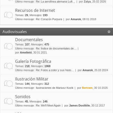
Último mensaje:
Re: La aerolínea alemana Luft…
por
Zalya
, 25 02 2026
Recursos de Internet
Temas
:
29
,
Mensajes
:
193
Último mensaje:
Re: Corazón Purpura
por
Amarok
, 08 01 2018
Audiovisuales
Documentales
Temas
:
107
,
Mensajes
:
475
Último mensaje:
Re: Índice de documentales de…
por
Amelletti
, 30 01 2021
Galería Fotográfica
Temas
:
218
,
Mensajes
:
1968
Último mensaje:
Re: Fotos a color y sus histo…
por
Amarok
, 25 03 2024
Ilustración Militar
Temas
:
144
,
Mensajes
:
312
Último mensaje:
Ilustraciones de Mariusz Kozik
por
Bertram
, 30 10 2025
Sonidos
Temas
:
45
,
Mensajes
:
146
Último mensaje:
Re: We'll Meet Again
por
James Doolittle
, 30 12 2017