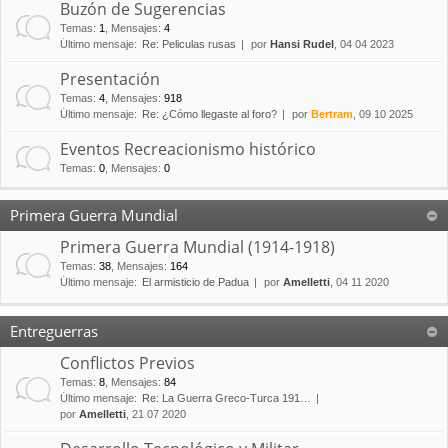
Buzón de Sugerencias
Temas
:
1
,
Mensajes
:
4
Último mensaje:
Re: Peliculas rusas
por
Hansi Rudel
, 04 04 2023
Presentación
Temas
:
4
,
Mensajes
:
918
Último mensaje:
Re: ¿Cómo llegaste al foro?
por
Bertram
, 09 10 2025
Eventos Recreacionismo histórico
Temas
:
0
,
Mensajes
:
0
Primera Guerra Mundial
Primera Guerra Mundial (1914-1918)
Temas
:
38
,
Mensajes
:
164
Último mensaje:
El armisticio de Padua
por
Amelletti
, 04 11 2020
Entreguerras
Conflictos Previos
Temas
:
8
,
Mensajes
:
84
Último mensaje:
Re: La Guerra Greco-Turca 191…
por
Amelletti
, 21 07 2020