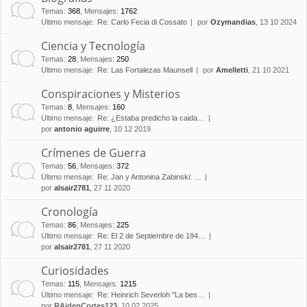
Temas
:
368
,
Mensajes
:
1762
Último mensaje:
Re: Carlo Fecia di Cossato
por
Ozymandias
, 13 10 2024
Ciencia y Tecnología
Temas
:
28
,
Mensajes
:
250
Último mensaje:
Re: Las Fortalezas Maunsell
por
Amelletti
, 21 10 2021
Conspiraciones y Misterios
Temas
:
8
,
Mensajes
:
160
Último mensaje:
Re: ¿Estaba predicho la caida…
por
antonio aguirre
, 10 12 2019
Crímenes de Guerra
Temas
:
56
,
Mensajes
:
372
Último mensaje:
Re: Jan y Antonina Zabinski: …
por
alsair2781
, 27 11 2020
Cronología
Temas
:
86
,
Mensajes
:
225
Último mensaje:
Re: El 2 de Septiembre de 194…
por
alsair2781
, 27 11 2020
Curiosidades
Temas
:
115
,
Mensajes
:
1215
Último mensaje:
Re: Heinrich Severloh "La bes…
por
RAidenCortes123
, 10 02 2025