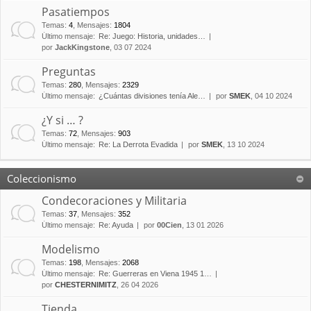
Pasatiempos
Temas
:
4
,
Mensajes
:
1804
Último mensaje:
Re: Juego: Historia, unidades…
por
JackKingstone
, 03 07 2024
Preguntas
Temas
:
280
,
Mensajes
:
2329
Último mensaje:
¿Cuántas divisiones tenía Ale…
por
SMEK
, 04 10 2024
¿Y si … ?
Temas
:
72
,
Mensajes
:
903
Último mensaje:
Re: La Derrota Evadida
por
SMEK
, 13 10 2024
Coleccionismo
Condecoraciones y Militaria
Temas
:
37
,
Mensajes
:
352
Último mensaje:
Re: Ayuda
por
00Cien
, 13 01 2026
Modelismo
Temas
:
198
,
Mensajes
:
2068
Último mensaje:
Re: Guerreras en Viena 1945 1…
por
CHESTERNIMITZ
, 26 04 2026
Tienda