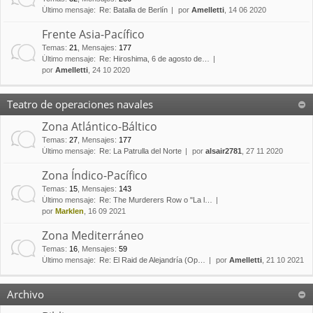
Último mensaje:
Re: Batalla de Berlín
por
Amelletti
, 14 06 2020
Frente Asia-Pacífico
Temas
:
21
,
Mensajes
:
177
Último mensaje:
Re: Hiroshima, 6 de agosto de…
por
Amelletti
, 24 10 2020
Teatro de operaciones navales
Zona Atlántico-Báltico
Temas
:
27
,
Mensajes
:
177
Último mensaje:
Re: La Patrulla del Norte
por
alsair2781
, 27 11 2020
Zona Índico-Pacífico
Temas
:
15
,
Mensajes
:
143
Último mensaje:
Re: The Murderers Row o "La l…
por
Marklen
, 16 09 2021
Zona Mediterráneo
Temas
:
16
,
Mensajes
:
59
Último mensaje:
Re: El Raid de Alejandría (Op…
por
Amelletti
, 21 10 2021
Archivo