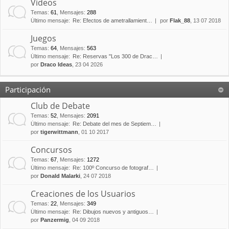
Vídeos
Temas
:
61
,
Mensajes
:
288
Último mensaje:
Re: Efectos de ametrallamient…
por
Flak_88
, 13 07 2018
Juegos
Temas
:
64
,
Mensajes
:
563
Último mensaje:
Re: Reservas "Los 300 de Drac…
por
Draco Ideas
, 23 04 2026
Participación
Club de Debate
Temas
:
52
,
Mensajes
:
2091
Último mensaje:
Re: Debate del mes de Septiem…
por
tigerwittmann
, 01 10 2017
Concursos
Temas
:
67
,
Mensajes
:
1272
Último mensaje:
Re: 100º Concurso de fotograf…
por
Donald Malarki
, 24 07 2018
Creaciones de los Usuarios
Temas
:
22
,
Mensajes
:
349
Último mensaje:
Re: Dibujos nuevos y antiguos…
por
Panzermig
, 04 09 2018