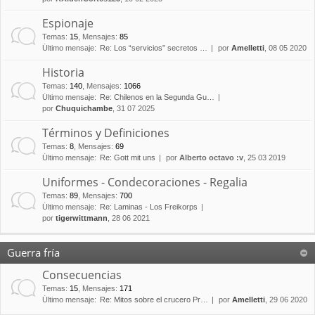
Espionaje
Temas
:
15
,
Mensajes
:
85
Último mensaje:
Re: Los “servicios” secretos …
por
Amelletti
, 08 05 2020
Historia
Temas
:
140
,
Mensajes
:
1066
Último mensaje:
Re: Chilenos en la Segunda Gu…
por
Chuquichambe
, 31 07 2025
Términos y Definiciones
Temas
:
8
,
Mensajes
:
69
Último mensaje:
Re: Gott mit uns
por
Alberto octavo :v
, 25 03 2019
Uniformes - Condecoraciones - Regalia
Temas
:
89
,
Mensajes
:
700
Último mensaje:
Re: Laminas - Los Freikorps
por
tigerwittmann
, 28 06 2021
Guerra fría
Consecuencias
Temas
:
15
,
Mensajes
:
171
Último mensaje:
Re: Mitos sobre el crucero Pr…
por
Amelletti
, 29 06 2020