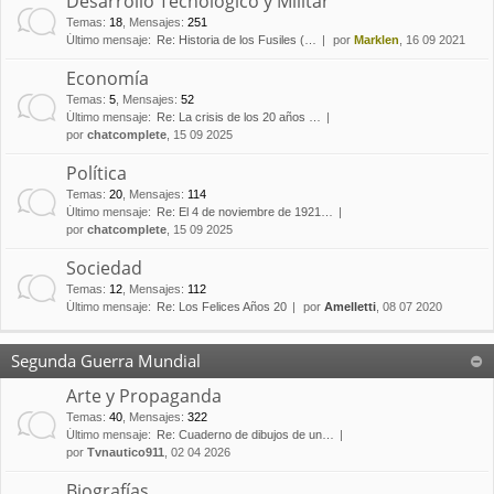
Desarrollo Tecnológico y Militar
Temas
:
18
,
Mensajes
:
251
Último mensaje:
Re: Historia de los Fusiles (…
por
Marklen
, 16 09 2021
Economía
Temas
:
5
,
Mensajes
:
52
Último mensaje:
Re: La crisis de los 20 años …
por
chatcomplete
, 15 09 2025
Política
Temas
:
20
,
Mensajes
:
114
Último mensaje:
Re: El 4 de noviembre de 1921…
por
chatcomplete
, 15 09 2025
Sociedad
Temas
:
12
,
Mensajes
:
112
Último mensaje:
Re: Los Felices Años 20
por
Amelletti
, 08 07 2020
Segunda Guerra Mundial
Arte y Propaganda
Temas
:
40
,
Mensajes
:
322
Último mensaje:
Re: Cuaderno de dibujos de un…
por
Tvnautico911
, 02 04 2026
Biografías