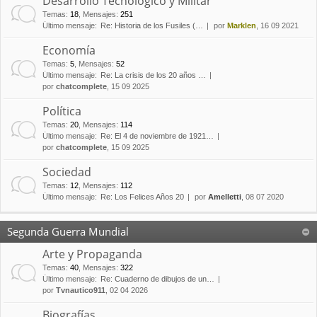
Desarrollo Tecnológico y Militar
Temas
:
18
,
Mensajes
:
251
Último mensaje:
Re: Historia de los Fusiles (…
por
Marklen
, 16 09 2021
Economía
Temas
:
5
,
Mensajes
:
52
Último mensaje:
Re: La crisis de los 20 años …
por
chatcomplete
, 15 09 2025
Política
Temas
:
20
,
Mensajes
:
114
Último mensaje:
Re: El 4 de noviembre de 1921…
por
chatcomplete
, 15 09 2025
Sociedad
Temas
:
12
,
Mensajes
:
112
Último mensaje:
Re: Los Felices Años 20
por
Amelletti
, 08 07 2020
Segunda Guerra Mundial
Arte y Propaganda
Temas
:
40
,
Mensajes
:
322
Último mensaje:
Re: Cuaderno de dibujos de un…
por
Tvnautico911
, 02 04 2026
Biografías