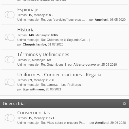
Espionaje
Temas
:
15
,
Mensajes
:
85
Último mensaje:
Re: Los “servicios” secretos …
por
Amelletti
, 08 05 2020
Historia
Temas
:
140
,
Mensajes
:
1066
Último mensaje:
Re: Chilenos en la Segunda Gu…
por
Chuquichambe
, 31 07 2025
Términos y Definiciones
Temas
:
8
,
Mensajes
:
69
Último mensaje:
Re: Gott mit uns
por
Alberto octavo :v
, 25 03 2019
Uniformes - Condecoraciones - Regalia
Temas
:
89
,
Mensajes
:
700
Último mensaje:
Re: Laminas - Los Freikorps
por
tigerwittmann
, 28 06 2021
Guerra fría
Consecuencias
Temas
:
15
,
Mensajes
:
171
Último mensaje:
Re: Mitos sobre el crucero Pr…
por
Amelletti
, 29 06 2020