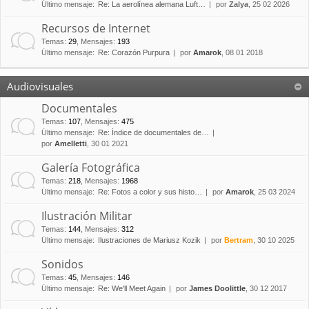
Último mensaje:
Re: La aerolínea alemana Luft…
por
Zalya
, 25 02 2026
Recursos de Internet
Temas
:
29
,
Mensajes
:
193
Último mensaje:
Re: Corazón Purpura
por
Amarok
, 08 01 2018
Audiovisuales
Documentales
Temas
:
107
,
Mensajes
:
475
Último mensaje:
Re: Índice de documentales de…
por
Amelletti
, 30 01 2021
Galería Fotográfica
Temas
:
218
,
Mensajes
:
1968
Último mensaje:
Re: Fotos a color y sus histo…
por
Amarok
, 25 03 2024
Ilustración Militar
Temas
:
144
,
Mensajes
:
312
Último mensaje:
Ilustraciones de Mariusz Kozik
por
Bertram
, 30 10 2025
Sonidos
Temas
:
45
,
Mensajes
:
146
Último mensaje:
Re: We'll Meet Again
por
James Doolittle
, 30 12 2017