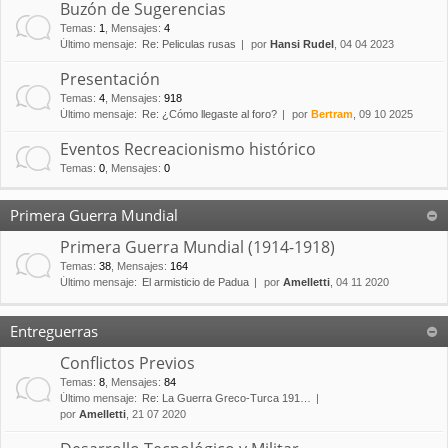
Buzón de Sugerencias
Temas
:
1
,
Mensajes
:
4
Último mensaje:
Re: Peliculas rusas
por
Hansi Rudel
, 04 04 2023
Presentación
Temas
:
4
,
Mensajes
:
918
Último mensaje:
Re: ¿Cómo llegaste al foro?
por
Bertram
, 09 10 2025
Eventos Recreacionismo histórico
Temas
:
0
,
Mensajes
:
0
Primera Guerra Mundial
Primera Guerra Mundial (1914-1918)
Temas
:
38
,
Mensajes
:
164
Último mensaje:
El armisticio de Padua
por
Amelletti
, 04 11 2020
Entreguerras
Conflictos Previos
Temas
:
8
,
Mensajes
:
84
Último mensaje:
Re: La Guerra Greco-Turca 191…
por
Amelletti
, 21 07 2020