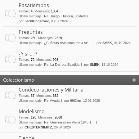
Pasatiempos
Temas
:
4
,
Mensajes
:
1804
Último mensaje:
Re: Juego: Historia, unidades…
por
JackKingstone
, 03 07 2024
Preguntas
Temas
:
280
,
Mensajes
:
2329
Último mensaje:
¿Cuántas divisiones tenía Ale…
por
SMEK
, 04 10 2024
¿Y si … ?
Temas
:
72
,
Mensajes
:
903
Último mensaje:
Re: La Derrota Evadida
por
SMEK
, 13 10 2024
Coleccionismo
Condecoraciones y Militaria
Temas
:
37
,
Mensajes
:
352
Último mensaje:
Re: Ayuda
por
00Cien
, 13 01 2026
Modelismo
Temas
:
198
,
Mensajes
:
2068
Último mensaje:
Re: Guerreras en Viena 1945 1…
por
CHESTERNIMITZ
, 26 04 2026
Tienda