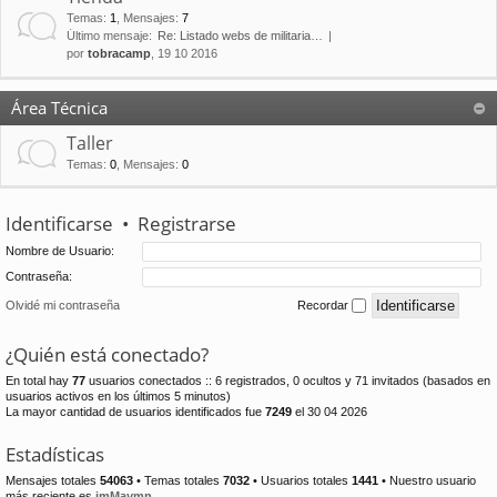
Temas
:
1
,
Mensajes
:
7
Último mensaje:
Re: Listado webs de militaria…
por
tobracamp
, 19 10 2016
Área Técnica
Taller
Temas
:
0
,
Mensajes
:
0
Identificarse
•
Registrarse
Nombre de Usuario:
Contraseña:
Olvidé mi contraseña
Recordar
¿Quién está conectado?
En total hay
77
usuarios conectados :: 6 registrados, 0 ocultos y 71 invitados (basados en
usuarios activos en los últimos 5 minutos)
La mayor cantidad de usuarios identificados fue
7249
el 30 04 2026
Estadísticas
Mensajes totales
54063
• Temas totales
7032
• Usuarios totales
1441
• Nuestro usuario
más reciente es
jmMaymn