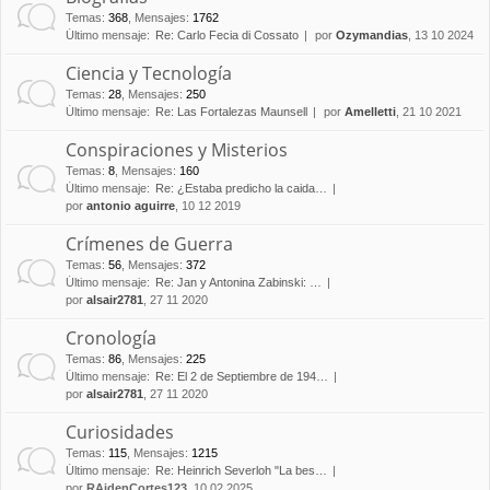
Temas
:
368
,
Mensajes
:
1762
Último mensaje:
Re: Carlo Fecia di Cossato
por
Ozymandias
, 13 10 2024
Ciencia y Tecnología
Temas
:
28
,
Mensajes
:
250
Último mensaje:
Re: Las Fortalezas Maunsell
por
Amelletti
, 21 10 2021
Conspiraciones y Misterios
Temas
:
8
,
Mensajes
:
160
Último mensaje:
Re: ¿Estaba predicho la caida…
por
antonio aguirre
, 10 12 2019
Crímenes de Guerra
Temas
:
56
,
Mensajes
:
372
Último mensaje:
Re: Jan y Antonina Zabinski: …
por
alsair2781
, 27 11 2020
Cronología
Temas
:
86
,
Mensajes
:
225
Último mensaje:
Re: El 2 de Septiembre de 194…
por
alsair2781
, 27 11 2020
Curiosidades
Temas
:
115
,
Mensajes
:
1215
Último mensaje:
Re: Heinrich Severloh "La bes…
por
RAidenCortes123
, 10 02 2025