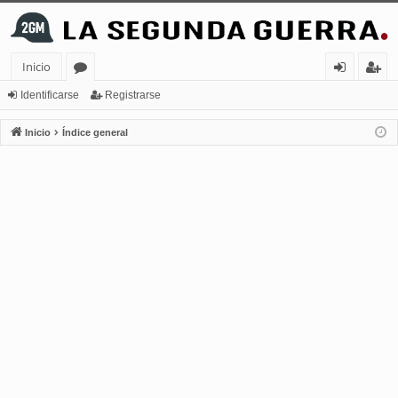
Inicio
or
de
eg
Identificarse
Registrarse
os
nt
ist
Inicio
Índice general
ifi
ra
ca
rs
rs
e
e