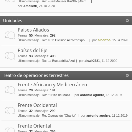
Último mensaje:
Re: Fusil Mauser Kar98k [Alem…
por
Amelletti
, 24 10 2020
Unidades
Países Aliados
Temas
:
55
,
Mensajes
:
292
Último mensaje:
Re: 101ª División Aerotranspo…
por
albertoa
, 15 04 2020
Países del Eje
Temas
:
93
,
Mensajes
:
403
Último mensaje:
Re: La Escuadrilla Azul
por
alsair2781
, 11 12 2020
Teatro de operaciones terrestres
Frente Africano y Mediterráneo
Temas
:
20
,
Mensajes
:
191
Último mensaje:
Re: El Sitio de Malta
por
antonio aguirre
, 13 12 2019
Frente Occidental
Temas
:
32
,
Mensajes
:
292
Último mensaje:
Re: Operación "Chariot"
por
antonio aguirre
, 11 12 2019
Frente Oriental
Temas
:
32
,
Mensajes
:
266