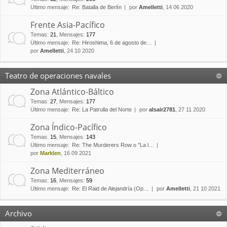
Último mensaje:
Re: Batalla de Berlín
por
Amelletti
, 14 06 2020
Frente Asia-Pacífico
Temas
:
21
,
Mensajes
:
177
Último mensaje:
Re: Hiroshima, 6 de agosto de…
por
Amelletti
, 24 10 2020
Teatro de operaciones navales
Zona Atlántico-Báltico
Temas
:
27
,
Mensajes
:
177
Último mensaje:
Re: La Patrulla del Norte
por
alsair2781
, 27 11 2020
Zona Índico-Pacífico
Temas
:
15
,
Mensajes
:
143
Último mensaje:
Re: The Murderers Row o "La l…
por
Marklen
, 16 09 2021
Zona Mediterráneo
Temas
:
16
,
Mensajes
:
59
Último mensaje:
Re: El Raid de Alejandría (Op…
por
Amelletti
, 21 10 2021
Archivo