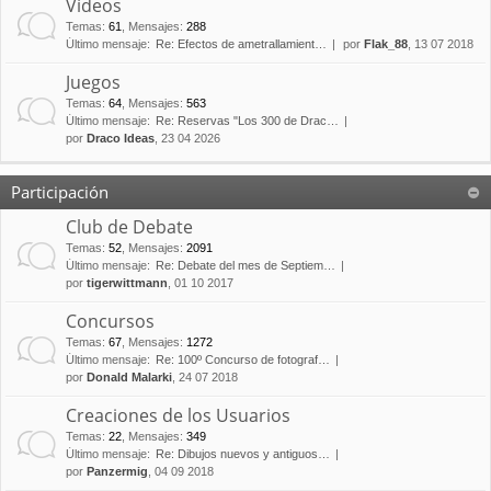
Vídeos
Temas
:
61
,
Mensajes
:
288
Último mensaje:
Re: Efectos de ametrallamient…
por
Flak_88
, 13 07 2018
Juegos
Temas
:
64
,
Mensajes
:
563
Último mensaje:
Re: Reservas "Los 300 de Drac…
por
Draco Ideas
, 23 04 2026
Participación
Club de Debate
Temas
:
52
,
Mensajes
:
2091
Último mensaje:
Re: Debate del mes de Septiem…
por
tigerwittmann
, 01 10 2017
Concursos
Temas
:
67
,
Mensajes
:
1272
Último mensaje:
Re: 100º Concurso de fotograf…
por
Donald Malarki
, 24 07 2018
Creaciones de los Usuarios
Temas
:
22
,
Mensajes
:
349
Último mensaje:
Re: Dibujos nuevos y antiguos…
por
Panzermig
, 04 09 2018