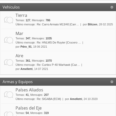
Vehículos
Tierra
Temas
:
127
,
Mensajes
:
786
Último mensaje:
Re: Carro Armato M13/40 [Carr…
por
Blitzen
, 28 02 2025
Mar
Temas
:
347
,
Mensajes
:
1035
Último mensaje:
Re: HNLMS De Ruyter [Crucero …
por
Pdro_91
, 18 06 2021
Aire
Temas
:
361
,
Mensajes
:
1070
Último mensaje:
Re: Curtiss P-40 Warhawk [Caz…
por
Amelletti
, 14 07 2021
Armas y Equipos
Países Aliados
Temas
:
41
,
Mensajes
:
207
Último mensaje:
Re: SIGABA (ECM)
por
Amelletti
, 24 10 2020
Países del Eje
Temas
:
54
,
Mensajes
:
319