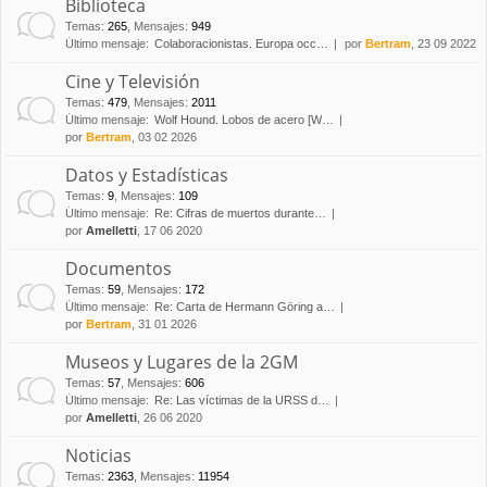
Biblioteca
Temas
:
265
,
Mensajes
:
949
Último mensaje:
Colaboracionistas. Europa occ…
por
Bertram
, 23 09 2022
Cine y Televisión
Temas
:
479
,
Mensajes
:
2011
Último mensaje:
Wolf Hound. Lobos de acero [W…
por
Bertram
, 03 02 2026
Datos y Estadísticas
Temas
:
9
,
Mensajes
:
109
Último mensaje:
Re: Cifras de muertos durante…
por
Amelletti
, 17 06 2020
Documentos
Temas
:
59
,
Mensajes
:
172
Último mensaje:
Re: Carta de Hermann Göring a…
por
Bertram
, 31 01 2026
Museos y Lugares de la 2GM
Temas
:
57
,
Mensajes
:
606
Último mensaje:
Re: Las víctimas de la URSS d…
por
Amelletti
, 26 06 2020
Noticias
Temas
:
2363
,
Mensajes
:
11954