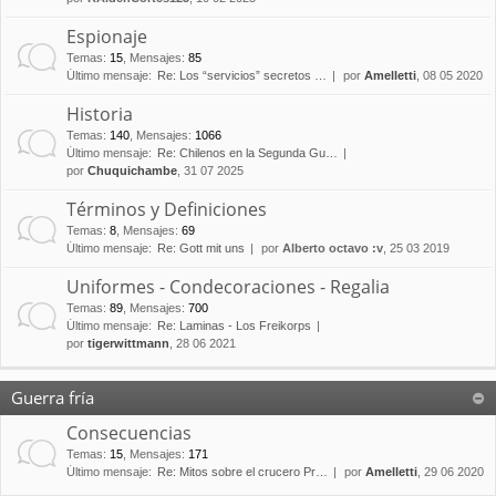
Espionaje
Temas
:
15
,
Mensajes
:
85
Último mensaje:
Re: Los “servicios” secretos …
por
Amelletti
, 08 05 2020
Historia
Temas
:
140
,
Mensajes
:
1066
Último mensaje:
Re: Chilenos en la Segunda Gu…
por
Chuquichambe
, 31 07 2025
Términos y Definiciones
Temas
:
8
,
Mensajes
:
69
Último mensaje:
Re: Gott mit uns
por
Alberto octavo :v
, 25 03 2019
Uniformes - Condecoraciones - Regalia
Temas
:
89
,
Mensajes
:
700
Último mensaje:
Re: Laminas - Los Freikorps
por
tigerwittmann
, 28 06 2021
Guerra fría
Consecuencias
Temas
:
15
,
Mensajes
:
171
Último mensaje:
Re: Mitos sobre el crucero Pr…
por
Amelletti
, 29 06 2020