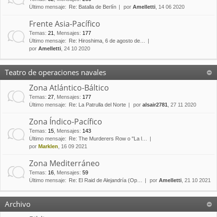
Último mensaje:
Re: Batalla de Berlín
por
Amelletti
, 14 06 2020
Frente Asia-Pacífico
Temas
:
21
,
Mensajes
:
177
Último mensaje:
Re: Hiroshima, 6 de agosto de…
por
Amelletti
, 24 10 2020
Teatro de operaciones navales
Zona Atlántico-Báltico
Temas
:
27
,
Mensajes
:
177
Último mensaje:
Re: La Patrulla del Norte
por
alsair2781
, 27 11 2020
Zona Índico-Pacífico
Temas
:
15
,
Mensajes
:
143
Último mensaje:
Re: The Murderers Row o "La l…
por
Marklen
, 16 09 2021
Zona Mediterráneo
Temas
:
16
,
Mensajes
:
59
Último mensaje:
Re: El Raid de Alejandría (Op…
por
Amelletti
, 21 10 2021
Archivo