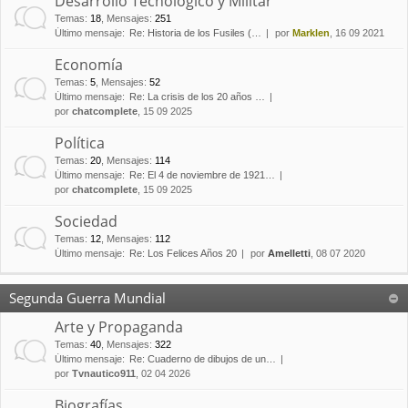
Desarrollo Tecnológico y Militar
Temas
:
18
,
Mensajes
:
251
Último mensaje:
Re: Historia de los Fusiles (…
por
Marklen
, 16 09 2021
Economía
Temas
:
5
,
Mensajes
:
52
Último mensaje:
Re: La crisis de los 20 años …
por
chatcomplete
, 15 09 2025
Política
Temas
:
20
,
Mensajes
:
114
Último mensaje:
Re: El 4 de noviembre de 1921…
por
chatcomplete
, 15 09 2025
Sociedad
Temas
:
12
,
Mensajes
:
112
Último mensaje:
Re: Los Felices Años 20
por
Amelletti
, 08 07 2020
Segunda Guerra Mundial
Arte y Propaganda
Temas
:
40
,
Mensajes
:
322
Último mensaje:
Re: Cuaderno de dibujos de un…
por
Tvnautico911
, 02 04 2026
Biografías