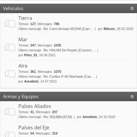
Vehículos
Tierra
Temas
:
127
,
Mensajes
:
786
Último mensaje:
Re: Carro Armato M13/40 [Carr…
por
Blitzen
, 28 02 2025
Mar
Temas
:
347
,
Mensajes
:
1035
Último mensaje:
Re: HNLMS De Ruyter [Crucero …
por
Pdro_91
, 18 06 2021
Aire
Temas
:
361
,
Mensajes
:
1070
Último mensaje:
Re: Curtiss P-40 Warhawk [Caz…
por
Amelletti
, 14 07 2021
Armas y Equipos
Países Aliados
Temas
:
41
,
Mensajes
:
207
Último mensaje:
Re: SIGABA (ECM)
por
Amelletti
, 24 10 2020
Países del Eje
Temas
:
54
,
Mensajes
:
319