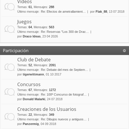
Vídeos
Temas
:
61
,
Mensajes
:
288
Último mensaje:
Re: Efectos de ametrallamient…
por
Flak_88
, 13 07 2018
Juegos
Temas
:
64
,
Mensajes
:
563
Último mensaje:
Re: Reservas "Los 300 de Drac…
por
Draco Ideas
, 23 04 2026
Participación
Club de Debate
Temas
:
52
,
Mensajes
:
2091
Último mensaje:
Re: Debate del mes de Septiem…
por
tigerwittmann
, 01 10 2017
Concursos
Temas
:
67
,
Mensajes
:
1272
Último mensaje:
Re: 100º Concurso de fotograf…
por
Donald Malarki
, 24 07 2018
Creaciones de los Usuarios
Temas
:
22
,
Mensajes
:
349
Último mensaje:
Re: Dibujos nuevos y antiguos…
por
Panzermig
, 04 09 2018