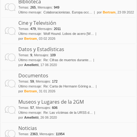
Biblioteca
Temas
:
265
,
Mensajes
:
949
Último mensaje:
Colaboracionistas. Europa occ…
por
Bertram
, 23 09 2022
Cine y Televisión
Temas
:
479
,
Mensajes
:
2011
Último mensaje:
Wolf Hound. Lobos de acero [W…
por
Bertram
, 03 02 2026
Datos y Estadísticas
Temas
:
9
,
Mensajes
:
109
Último mensaje:
Re: Cifras de muertos durante…
por
Amelletti
, 17 06 2020
Documentos
Temas
:
59
,
Mensajes
:
172
Último mensaje:
Re: Carta de Hermann Göring a…
por
Bertram
, 31 01 2026
Museos y Lugares de la 2GM
Temas
:
57
,
Mensajes
:
606
Último mensaje:
Re: Las víctimas de la URSS d…
por
Amelletti
, 26 06 2020
Noticias
Temas
:
2363
,
Mensajes
:
11954