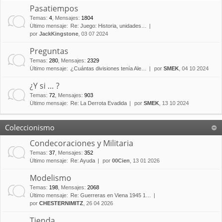
Pasatiempos
Temas
:
4
,
Mensajes
:
1804
Último mensaje:
Re: Juego: Historia, unidades…
por
JackKingstone
, 03 07 2024
Preguntas
Temas
:
280
,
Mensajes
:
2329
Último mensaje:
¿Cuántas divisiones tenía Ale…
por
SMEK
, 04 10 2024
¿Y si … ?
Temas
:
72
,
Mensajes
:
903
Último mensaje:
Re: La Derrota Evadida
por
SMEK
, 13 10 2024
Coleccionismo
Condecoraciones y Militaria
Temas
:
37
,
Mensajes
:
352
Último mensaje:
Re: Ayuda
por
00Cien
, 13 01 2026
Modelismo
Temas
:
198
,
Mensajes
:
2068
Último mensaje:
Re: Guerreras en Viena 1945 1…
por
CHESTERNIMITZ
, 26 04 2026
Tienda