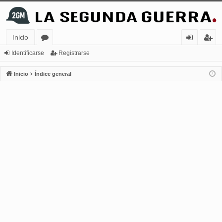
Inicio
or
de
eg
Identificarse
Registrarse
os
nt
ist
Inicio
Índice general
ifi
ra
ca
rs
rs
e
e