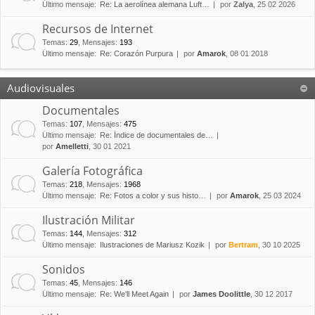
Último mensaje:
Re: La aerolínea alemana Luft…
por
Zalya
, 25 02 2026
Recursos de Internet
Temas
:
29
,
Mensajes
:
193
Último mensaje:
Re: Corazón Purpura
por
Amarok
, 08 01 2018
Audiovisuales
Documentales
Temas
:
107
,
Mensajes
:
475
Último mensaje:
Re: Índice de documentales de…
por
Amelletti
, 30 01 2021
Galería Fotográfica
Temas
:
218
,
Mensajes
:
1968
Último mensaje:
Re: Fotos a color y sus histo…
por
Amarok
, 25 03 2024
Ilustración Militar
Temas
:
144
,
Mensajes
:
312
Último mensaje:
Ilustraciones de Mariusz Kozik
por
Bertram
, 30 10 2025
Sonidos
Temas
:
45
,
Mensajes
:
146
Último mensaje:
Re: We'll Meet Again
por
James Doolittle
, 30 12 2017