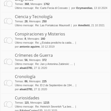
Temas
:
368
,
Mensajes
:
1762
Último mensaje:
Re: Carlo Fecia di Cossato
por
Ozymandias
, 13 10 2024
Ciencia y Tecnología
Temas
:
28
,
Mensajes
:
250
Último mensaje:
Re: Las Fortalezas Maunsell
por
Amelletti
, 21 10 2021
Conspiraciones y Misterios
Temas
:
8
,
Mensajes
:
160
Último mensaje:
Re: ¿Estaba predicho la caida…
por
antonio aguirre
, 10 12 2019
Crímenes de Guerra
Temas
:
56
,
Mensajes
:
372
Último mensaje:
Re: Jan y Antonina Zabinski: …
por
alsair2781
, 27 11 2020
Cronología
Temas
:
86
,
Mensajes
:
225
Último mensaje:
Re: El 2 de Septiembre de 194…
por
alsair2781
, 27 11 2020
Curiosidades
Temas
:
115
,
Mensajes
:
1215
Último mensaje:
Re: Heinrich Severloh "La bes…
por
RAidenCortes123
, 10 02 2025