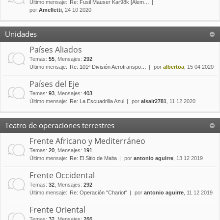
Último mensaje:
Re: Fusil Mauser Kar98k [Alem…
por
Amelletti
, 24 10 2020
Unidades
Países Aliados
Temas
:
55
,
Mensajes
:
292
Último mensaje:
Re: 101ª División Aerotranspo…
por
albertoa
, 15 04 2020
Países del Eje
Temas
:
93
,
Mensajes
:
403
Último mensaje:
Re: La Escuadrilla Azul
por
alsair2781
, 11 12 2020
Teatro de operaciones terrestres
Frente Africano y Mediterráneo
Temas
:
20
,
Mensajes
:
191
Último mensaje:
Re: El Sitio de Malta
por
antonio aguirre
, 13 12 2019
Frente Occidental
Temas
:
32
,
Mensajes
:
292
Último mensaje:
Re: Operación "Chariot"
por
antonio aguirre
, 11 12 2019
Frente Oriental
Temas
:
32
,
Mensajes
:
266