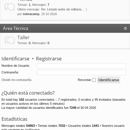
Temas
:
1
,
Mensajes
:
7
Último mensaje:
Re: Listado webs de militaria…
por
tobracamp
, 19 10 2016
Área Técnica
Taller
Temas
:
0
,
Mensajes
:
0
Identificarse
•
Registrarse
Nombre de Usuario:
Contraseña:
Olvidé mi contraseña
Recordar
¿Quién está conectado?
En total hay
102
usuarios conectados :: 7 registrados, 0 ocultos y 95 invitados (basados
en usuarios activos en los últimos 5 minutos)
La mayor cantidad de usuarios identificados fue
7249
el 30 04 2026
Estadísticas
Mensajes totales
54063
• Temas totales
7032
• Usuarios totales
1441
• Nuestro usuario
más reciente es
jmMaymn