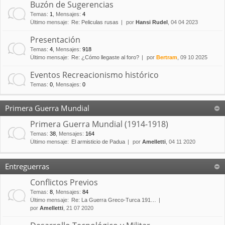
Buzón de Sugerencias
Temas
:
1
,
Mensajes
:
4
Último mensaje:
Re: Peliculas rusas
por
Hansi Rudel
, 04 04 2023
Presentación
Temas
:
4
,
Mensajes
:
918
Último mensaje:
Re: ¿Cómo llegaste al foro?
por
Bertram
, 09 10 2025
Eventos Recreacionismo histórico
Temas
:
0
,
Mensajes
:
0
Primera Guerra Mundial
Primera Guerra Mundial (1914-1918)
Temas
:
38
,
Mensajes
:
164
Último mensaje:
El armisticio de Padua
por
Amelletti
, 04 11 2020
Entreguerras
Conflictos Previos
Temas
:
8
,
Mensajes
:
84
Último mensaje:
Re: La Guerra Greco-Turca 191…
por
Amelletti
, 21 07 2020