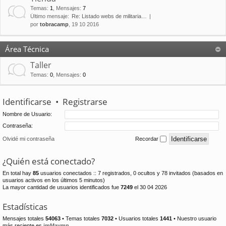
Temas
:
1
,
Mensajes
:
7
Último mensaje:
Re: Listado webs de militaria…
por
tobracamp
, 19 10 2016
Área Técnica
Taller
Temas
:
0
,
Mensajes
:
0
Identificarse
•
Registrarse
Nombre de Usuario:
Contraseña:
Olvidé mi contraseña
Recordar
¿Quién está conectado?
En total hay
85
usuarios conectados :: 7 registrados, 0 ocultos y 78 invitados (basados en
usuarios activos en los últimos 5 minutos)
La mayor cantidad de usuarios identificados fue
7249
el 30 04 2026
Estadísticas
Mensajes totales
54063
• Temas totales
7032
• Usuarios totales
1441
• Nuestro usuario
más reciente es
jmMaymn