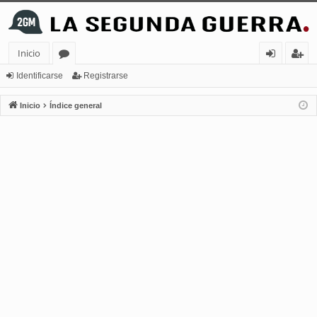
Inicio
or
de
eg
Identificarse
Registrarse
os
nt
ist
Inicio
Índice general
ifi
ra
ca
rs
rs
e
e