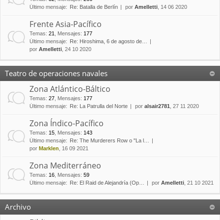
Último mensaje:
Re: Batalla de Berlín
por
Amelletti
, 14 06 2020
Frente Asia-Pacífico
Temas
:
21
,
Mensajes
:
177
Último mensaje:
Re: Hiroshima, 6 de agosto de…
por
Amelletti
, 24 10 2020
Teatro de operaciones navales
Zona Atlántico-Báltico
Temas
:
27
,
Mensajes
:
177
Último mensaje:
Re: La Patrulla del Norte
por
alsair2781
, 27 11 2020
Zona Índico-Pacífico
Temas
:
15
,
Mensajes
:
143
Último mensaje:
Re: The Murderers Row o "La l…
por
Marklen
, 16 09 2021
Zona Mediterráneo
Temas
:
16
,
Mensajes
:
59
Último mensaje:
Re: El Raid de Alejandría (Op…
por
Amelletti
, 21 10 2021
Archivo