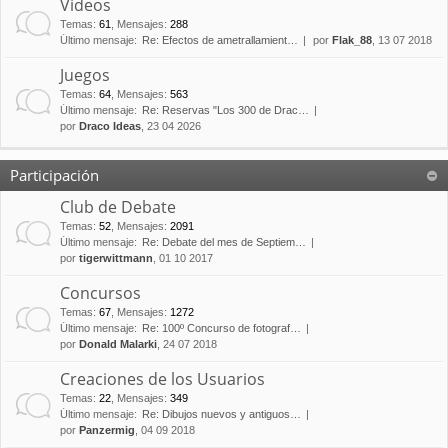
Vídeos
Temas
:
61
,
Mensajes
:
288
Último mensaje:
Re: Efectos de ametrallamient…
por
Flak_88
, 13 07 2018
Juegos
Temas
:
64
,
Mensajes
:
563
Último mensaje:
Re: Reservas "Los 300 de Drac…
por
Draco Ideas
, 23 04 2026
Participación
Club de Debate
Temas
:
52
,
Mensajes
:
2091
Último mensaje:
Re: Debate del mes de Septiem…
por
tigerwittmann
, 01 10 2017
Concursos
Temas
:
67
,
Mensajes
:
1272
Último mensaje:
Re: 100º Concurso de fotograf…
por
Donald Malarki
, 24 07 2018
Creaciones de los Usuarios
Temas
:
22
,
Mensajes
:
349
Último mensaje:
Re: Dibujos nuevos y antiguos…
por
Panzermig
, 04 09 2018