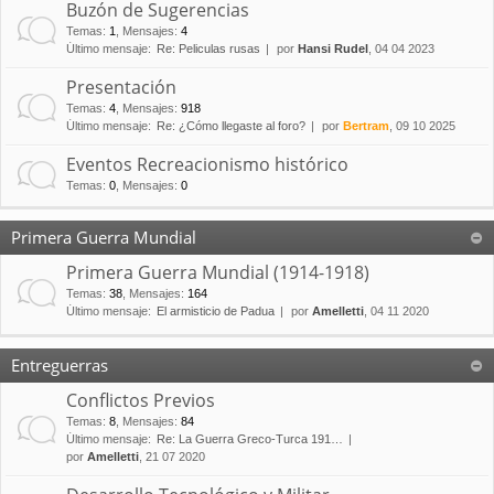
Buzón de Sugerencias
Temas
:
1
,
Mensajes
:
4
Último mensaje:
Re: Peliculas rusas
por
Hansi Rudel
, 04 04 2023
Presentación
Temas
:
4
,
Mensajes
:
918
Último mensaje:
Re: ¿Cómo llegaste al foro?
por
Bertram
, 09 10 2025
Eventos Recreacionismo histórico
Temas
:
0
,
Mensajes
:
0
Primera Guerra Mundial
Primera Guerra Mundial (1914-1918)
Temas
:
38
,
Mensajes
:
164
Último mensaje:
El armisticio de Padua
por
Amelletti
, 04 11 2020
Entreguerras
Conflictos Previos
Temas
:
8
,
Mensajes
:
84
Último mensaje:
Re: La Guerra Greco-Turca 191…
por
Amelletti
, 21 07 2020