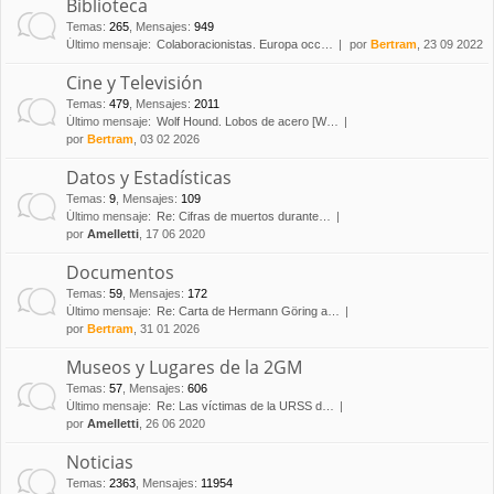
Biblioteca
Temas
:
265
,
Mensajes
:
949
Último mensaje:
Colaboracionistas. Europa occ…
por
Bertram
, 23 09 2022
Cine y Televisión
Temas
:
479
,
Mensajes
:
2011
Último mensaje:
Wolf Hound. Lobos de acero [W…
por
Bertram
, 03 02 2026
Datos y Estadísticas
Temas
:
9
,
Mensajes
:
109
Último mensaje:
Re: Cifras de muertos durante…
por
Amelletti
, 17 06 2020
Documentos
Temas
:
59
,
Mensajes
:
172
Último mensaje:
Re: Carta de Hermann Göring a…
por
Bertram
, 31 01 2026
Museos y Lugares de la 2GM
Temas
:
57
,
Mensajes
:
606
Último mensaje:
Re: Las víctimas de la URSS d…
por
Amelletti
, 26 06 2020
Noticias
Temas
:
2363
,
Mensajes
:
11954