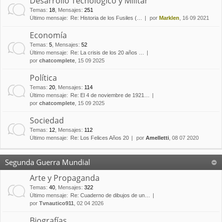
Desarrollo Tecnológico y Militar
Temas
:
18
,
Mensajes
:
251
Último mensaje:
Re: Historia de los Fusiles (…
por
Marklen
, 16 09 2021
Economía
Temas
:
5
,
Mensajes
:
52
Último mensaje:
Re: La crisis de los 20 años …
por
chatcomplete
, 15 09 2025
Política
Temas
:
20
,
Mensajes
:
114
Último mensaje:
Re: El 4 de noviembre de 1921…
por
chatcomplete
, 15 09 2025
Sociedad
Temas
:
12
,
Mensajes
:
112
Último mensaje:
Re: Los Felices Años 20
por
Amelletti
, 08 07 2020
Segunda Guerra Mundial
Arte y Propaganda
Temas
:
40
,
Mensajes
:
322
Último mensaje:
Re: Cuaderno de dibujos de un…
por
Tvnautico911
, 02 04 2026
Biografías