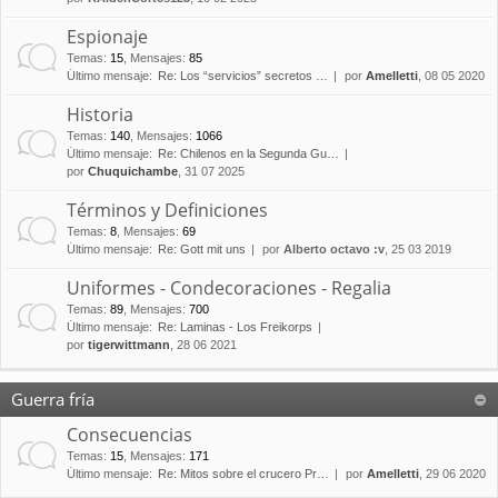
Espionaje
Temas
:
15
,
Mensajes
:
85
Último mensaje:
Re: Los “servicios” secretos …
por
Amelletti
, 08 05 2020
Historia
Temas
:
140
,
Mensajes
:
1066
Último mensaje:
Re: Chilenos en la Segunda Gu…
por
Chuquichambe
, 31 07 2025
Términos y Definiciones
Temas
:
8
,
Mensajes
:
69
Último mensaje:
Re: Gott mit uns
por
Alberto octavo :v
, 25 03 2019
Uniformes - Condecoraciones - Regalia
Temas
:
89
,
Mensajes
:
700
Último mensaje:
Re: Laminas - Los Freikorps
por
tigerwittmann
, 28 06 2021
Guerra fría
Consecuencias
Temas
:
15
,
Mensajes
:
171
Último mensaje:
Re: Mitos sobre el crucero Pr…
por
Amelletti
, 29 06 2020