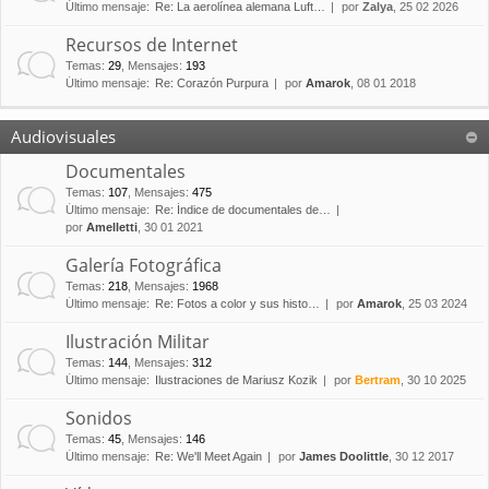
Último mensaje:
Re: La aerolínea alemana Luft…
por
Zalya
, 25 02 2026
Recursos de Internet
Temas
:
29
,
Mensajes
:
193
Último mensaje:
Re: Corazón Purpura
por
Amarok
, 08 01 2018
Audiovisuales
Documentales
Temas
:
107
,
Mensajes
:
475
Último mensaje:
Re: Índice de documentales de…
por
Amelletti
, 30 01 2021
Galería Fotográfica
Temas
:
218
,
Mensajes
:
1968
Último mensaje:
Re: Fotos a color y sus histo…
por
Amarok
, 25 03 2024
Ilustración Militar
Temas
:
144
,
Mensajes
:
312
Último mensaje:
Ilustraciones de Mariusz Kozik
por
Bertram
, 30 10 2025
Sonidos
Temas
:
45
,
Mensajes
:
146
Último mensaje:
Re: We'll Meet Again
por
James Doolittle
, 30 12 2017