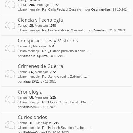
Temas
:
368
,
Mensajes
:
1762
Último mensaje:
Re: Carlo Fecia di Cossato
por
Ozymandias
, 13 10 2024
Ciencia y Tecnología
Temas
:
28
,
Mensajes
:
250
Último mensaje:
Re: Las Fortalezas Maunsell
por
Amelletti
, 21 10 2021
Conspiraciones y Misterios
Temas
:
8
,
Mensajes
:
160
Último mensaje:
Re: ¿Estaba predicho la caida…
por
antonio aguirre
, 10 12 2019
Crímenes de Guerra
Temas
:
56
,
Mensajes
:
372
Último mensaje:
Re: Jan y Antonina Zabinski: …
por
alsair2781
, 27 11 2020
Cronología
Temas
:
86
,
Mensajes
:
225
Último mensaje:
Re: El 2 de Septiembre de 194…
por
alsair2781
, 27 11 2020
Curiosidades
Temas
:
115
,
Mensajes
:
1215
Último mensaje:
Re: Heinrich Severloh "La bes…
por
RAidenCortes123
, 10 02 2025