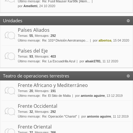
Último mensaje:
Re: Fusil Mauser Kar98k [Alem…
por
Amelletti
, 24 10 2020
Unidades
Países Aliados
Temas
:
55
,
Mensajes
:
292
Último mensaje:
Re: 101ª División Aerotranspo…
por
albertoa
, 15 04 2020
Países del Eje
Temas
:
93
,
Mensajes
:
403
Último mensaje:
Re: La Escuadrilla Azul
por
alsair2781
, 11 12 2020
Teatro de operaciones terrestres
Frente Africano y Mediterráneo
Temas
:
20
,
Mensajes
:
191
Último mensaje:
Re: El Sitio de Malta
por
antonio aguirre
, 13 12 2019
Frente Occidental
Temas
:
32
,
Mensajes
:
292
Último mensaje:
Re: Operación "Chariot"
por
antonio aguirre
, 11 12 2019
Frente Oriental
Temas
:
32
,
Mensajes
:
266