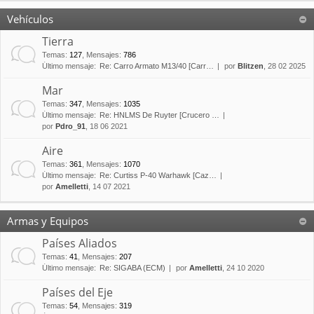
Vehículos
Tierra
Temas
:
127
,
Mensajes
:
786
Último mensaje:
Re: Carro Armato M13/40 [Carr…
por
Blitzen
, 28 02 2025
Mar
Temas
:
347
,
Mensajes
:
1035
Último mensaje:
Re: HNLMS De Ruyter [Crucero …
por
Pdro_91
, 18 06 2021
Aire
Temas
:
361
,
Mensajes
:
1070
Último mensaje:
Re: Curtiss P-40 Warhawk [Caz…
por
Amelletti
, 14 07 2021
Armas y Equipos
Países Aliados
Temas
:
41
,
Mensajes
:
207
Último mensaje:
Re: SIGABA (ECM)
por
Amelletti
, 24 10 2020
Países del Eje
Temas
:
54
,
Mensajes
:
319