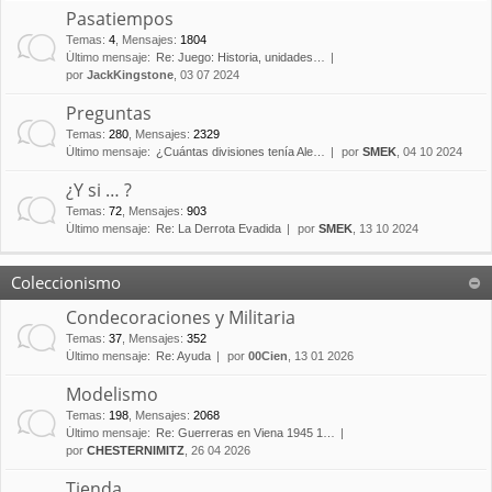
Pasatiempos
Temas
:
4
,
Mensajes
:
1804
Último mensaje:
Re: Juego: Historia, unidades…
por
JackKingstone
, 03 07 2024
Preguntas
Temas
:
280
,
Mensajes
:
2329
Último mensaje:
¿Cuántas divisiones tenía Ale…
por
SMEK
, 04 10 2024
¿Y si … ?
Temas
:
72
,
Mensajes
:
903
Último mensaje:
Re: La Derrota Evadida
por
SMEK
, 13 10 2024
Coleccionismo
Condecoraciones y Militaria
Temas
:
37
,
Mensajes
:
352
Último mensaje:
Re: Ayuda
por
00Cien
, 13 01 2026
Modelismo
Temas
:
198
,
Mensajes
:
2068
Último mensaje:
Re: Guerreras en Viena 1945 1…
por
CHESTERNIMITZ
, 26 04 2026
Tienda