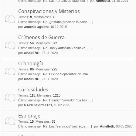
Último mensaje:
Re: Las Fortalezas Maunsell
por
Amelletti
, 21 10 2021
Conspiraciones y Misterios
Temas
:
8
,
Mensajes
:
160
Último mensaje:
Re: ¿Estaba predicho la caida…
por
antonio aguirre
, 10 12 2019
Crímenes de Guerra
Temas
:
56
,
Mensajes
:
372
Último mensaje:
Re: Jan y Antonina Zabinski: …
por
alsair2781
, 27 11 2020
Cronología
Temas
:
86
,
Mensajes
:
225
Último mensaje:
Re: El 2 de Septiembre de 194…
por
alsair2781
, 27 11 2020
Curiosidades
Temas
:
115
,
Mensajes
:
1215
Último mensaje:
Re: Heinrich Severloh "La bes…
por
RAidenCortes123
, 10 02 2025
Espionaje
Temas
:
15
,
Mensajes
:
85
Último mensaje:
Re: Los “servicios” secretos …
por
Amelletti
, 08 05 2020