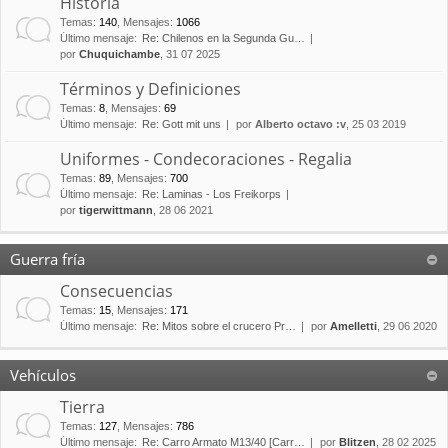
Historia
Temas
:
140
,
Mensajes
:
1066
Último mensaje:
Re: Chilenos en la Segunda Gu…
por
Chuquichambe
, 31 07 2025
Términos y Definiciones
Temas
:
8
,
Mensajes
:
69
Último mensaje:
Re: Gott mit uns
por
Alberto octavo :v
, 25 03 2019
Uniformes - Condecoraciones - Regalia
Temas
:
89
,
Mensajes
:
700
Último mensaje:
Re: Laminas - Los Freikorps
por
tigerwittmann
, 28 06 2021
Guerra fría
Consecuencias
Temas
:
15
,
Mensajes
:
171
Último mensaje:
Re: Mitos sobre el crucero Pr…
por
Amelletti
, 29 06 2020
Vehículos
Tierra
Temas
:
127
,
Mensajes
:
786
Último mensaje:
Re: Carro Armato M13/40 [Carr…
por
Blitzen
, 28 02 2025