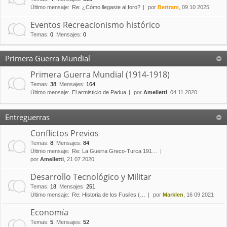
Último mensaje:
Re: ¿Cómo llegaste al foro?
por
Bertram
, 09 10 2025
Eventos Recreacionismo histórico
Temas
:
0
,
Mensajes
:
0
Primera Guerra Mundial
Primera Guerra Mundial (1914-1918)
Temas
:
38
,
Mensajes
:
164
Último mensaje:
El armisticio de Padua
por
Amelletti
, 04 11 2020
Entreguerras
Conflictos Previos
Temas
:
8
,
Mensajes
:
84
Último mensaje:
Re: La Guerra Greco-Turca 191…
por
Amelletti
, 21 07 2020
Desarrollo Tecnológico y Militar
Temas
:
18
,
Mensajes
:
251
Último mensaje:
Re: Historia de los Fusiles (…
por
Marklen
, 16 09 2021
Economía
Temas
:
5
,
Mensajes
:
52