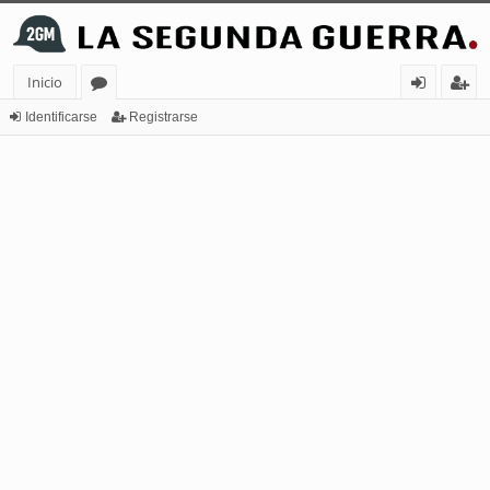
Inicio
or
de
eg
Identificarse
Registrarse
os
nt
ist
ifi
ra
ca
rs
rs
e
e