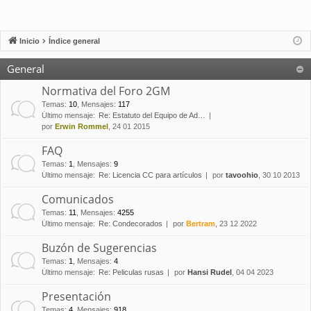
Inicio
Índice general
General
Normativa del Foro 2GM
Temas
:
10
,
Mensajes
:
117
Último mensaje:
Re: Estatuto del Equipo de Ad…
por
Erwin Rommel
, 24 01 2015
FAQ
Temas
:
1
,
Mensajes
:
9
Último mensaje:
Re: Licencia CC para artículos
por
tavoohio
, 30 10 2013
Comunicados
Temas
:
11
,
Mensajes
:
4255
Último mensaje:
Re: Condecorados
por
Bertram
, 23 12 2022
Buzón de Sugerencias
Temas
:
1
,
Mensajes
:
4
Último mensaje:
Re: Peliculas rusas
por
Hansi Rudel
, 04 04 2023
Presentación
Temas
:
4
,
Mensajes
:
918