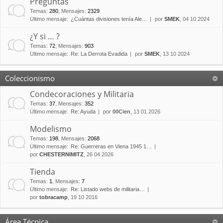
Preguntas
Temas
:
280
,
Mensajes
:
2329
Último mensaje:
¿Cuántas divisiones tenía Ale…
por
SMEK
, 04 10 2024
¿Y si … ?
Temas
:
72
,
Mensajes
:
903
Último mensaje:
Re: La Derrota Evadida
por
SMEK
, 13 10 2024
Coleccionismo
Condecoraciones y Militaria
Temas
:
37
,
Mensajes
:
352
Último mensaje:
Re: Ayuda
por
00Cien
, 13 01 2026
Modelismo
Temas
:
198
,
Mensajes
:
2068
Último mensaje:
Re: Guerreras en Viena 1945 1…
por
CHESTERNIMITZ
, 26 04 2026
Tienda
Temas
:
1
,
Mensajes
:
7
Último mensaje:
Re: Listado webs de militaria…
por
tobracamp
, 19 10 2016
Área Técnica