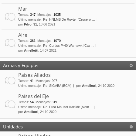
Mar
Temas
:
347
,
Mensajes
:
1035
Último mensaje:
Re: HNLMS De Ruyter [Crucero …
por
Pdro_91
, 18 06 2021
Aire
Temas
:
361
,
Mensajes
:
1070
Último mensaje:
Re: Curtiss P-40 Warhawk [Caz…
por
Amelletti
, 14 07 2021
Armas y Equipos
Países Aliados
Temas
:
41
,
Mensajes
:
207
Último mensaje:
Re: SIGABA (ECM)
por
Amelletti
, 24 10 2020
Países del Eje
Temas
:
54
,
Mensajes
:
319
Último mensaje:
Re: Fusil Mauser Kar98k [Alem…
por
Amelletti
, 24 10 2020
Unidades