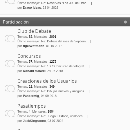
Último mensaje:
Re: Reservas "Los 300 de Drac…
por
Draco Ideas
, 23 04 2026
Participación
Club de Debate
Temas
:
52
,
Mensajes
:
2091
Último mensaje:
Re: Debate del mes de Septiem…
por
tigerwittmann
, 01 10 2017
Concursos
Temas
:
67
,
Mensajes
:
1272
Último mensaje:
Re: 100º Concurso de fotograf…
por
Donald Malarki
, 24 07 2018
Creaciones de los Usuarios
Temas
:
22
,
Mensajes
:
349
Último mensaje:
Re: Dibujos nuevos y antiguos…
por
Panzermig
, 04 09 2018
Pasatiempos
Temas
:
4
,
Mensajes
:
1804
Último mensaje:
Re: Juego: Historia, unidades…
por
JackKingstone
, 03 07 2024