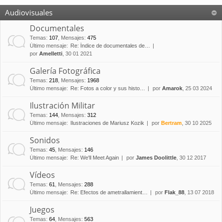
Audiovisuales
Documentales
Temas
:
107
,
Mensajes
:
475
Último mensaje:
Re: Índice de documentales de…
por
Amelletti
, 30 01 2021
Galería Fotográfica
Temas
:
218
,
Mensajes
:
1968
Último mensaje:
Re: Fotos a color y sus histo…
por
Amarok
, 25 03 2024
Ilustración Militar
Temas
:
144
,
Mensajes
:
312
Último mensaje:
Ilustraciones de Mariusz Kozik
por
Bertram
, 30 10 2025
Sonidos
Temas
:
45
,
Mensajes
:
146
Último mensaje:
Re: We'll Meet Again
por
James Doolittle
, 30 12 2017
Vídeos
Temas
:
61
,
Mensajes
:
288
Último mensaje:
Re: Efectos de ametrallamient…
por
Flak_88
, 13 07 2018
Juegos
Temas
:
64
,
Mensajes
:
563