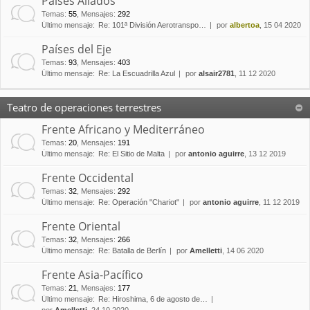
Países Aliados
Temas
:
55
,
Mensajes
:
292
Último mensaje:
Re: 101ª División Aerotranspo…
por
albertoa
, 15 04 2020
Países del Eje
Temas
:
93
,
Mensajes
:
403
Último mensaje:
Re: La Escuadrilla Azul
por
alsair2781
, 11 12 2020
Teatro de operaciones terrestres
Frente Africano y Mediterráneo
Temas
:
20
,
Mensajes
:
191
Último mensaje:
Re: El Sitio de Malta
por
antonio aguirre
, 13 12 2019
Frente Occidental
Temas
:
32
,
Mensajes
:
292
Último mensaje:
Re: Operación "Chariot"
por
antonio aguirre
, 11 12 2019
Frente Oriental
Temas
:
32
,
Mensajes
:
266
Último mensaje:
Re: Batalla de Berlín
por
Amelletti
, 14 06 2020
Frente Asia-Pacífico
Temas
:
21
,
Mensajes
:
177
Último mensaje:
Re: Hiroshima, 6 de agosto de…