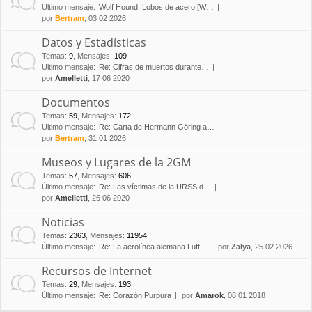
Último mensaje:
Wolf Hound. Lobos de acero [W…
por
Bertram
, 03 02 2026
Datos y Estadísticas
Temas
:
9
,
Mensajes
:
109
Último mensaje:
Re: Cifras de muertos durante…
por
Amelletti
, 17 06 2020
Documentos
Temas
:
59
,
Mensajes
:
172
Último mensaje:
Re: Carta de Hermann Göring a…
por
Bertram
, 31 01 2026
Museos y Lugares de la 2GM
Temas
:
57
,
Mensajes
:
606
Último mensaje:
Re: Las víctimas de la URSS d…
por
Amelletti
, 26 06 2020
Noticias
Temas
:
2363
,
Mensajes
:
11954
Último mensaje:
Re: La aerolínea alemana Luft…
por
Zalya
, 25 02 2026
Recursos de Internet
Temas
:
29
,
Mensajes
:
193
Último mensaje:
Re: Corazón Purpura
por
Amarok
, 08 01 2018