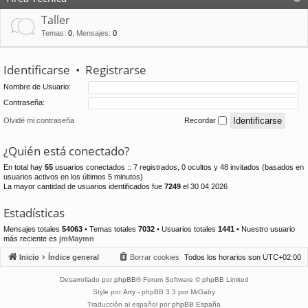
Taller
Temas
:
0
,
Mensajes
:
0
Identificarse
•
Registrarse
Nombre de Usuario:
Contraseña:
Olvidé mi contraseña
Recordar
¿Quién está conectado?
En total hay
55
usuarios conectados :: 7 registrados, 0 ocultos y 48 invitados (basados en
usuarios activos en los últimos 5 minutos)
La mayor cantidad de usuarios identificados fue
7249
el 30 04 2026
Estadísticas
Mensajes totales
54063
• Temas totales
7032
• Usuarios totales
1441
• Nuestro usuario
más reciente es
jmMaymn
Inicio
Índice general
Borrar cookies
Todos los horarios son
UTC+02:00
Desarrollado por
phpBB
® Forum Software © phpBB Limited
Style por
Arty
- phpBB 3.3 por MrGaby
Traducción al español por
phpBB España