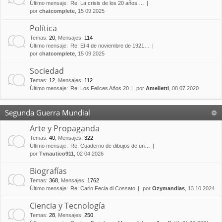
Último mensaje:
Re: La crisis de los 20 años …
por
chatcomplete
, 15 09 2025
Política
Temas
:
20
,
Mensajes
:
114
Último mensaje:
Re: El 4 de noviembre de 1921…
por
chatcomplete
, 15 09 2025
Sociedad
Temas
:
12
,
Mensajes
:
112
Último mensaje:
Re: Los Felices Años 20
por
Amelletti
, 08 07 2020
Segunda Guerra Mundial
Arte y Propaganda
Temas
:
40
,
Mensajes
:
322
Último mensaje:
Re: Cuaderno de dibujos de un…
por
Tvnautico911
, 02 04 2026
Biografías
Temas
:
368
,
Mensajes
:
1762
Último mensaje:
Re: Carlo Fecia di Cossato
por
Ozymandias
, 13 10 2024
Ciencia y Tecnología
Temas
:
28
,
Mensajes
:
250