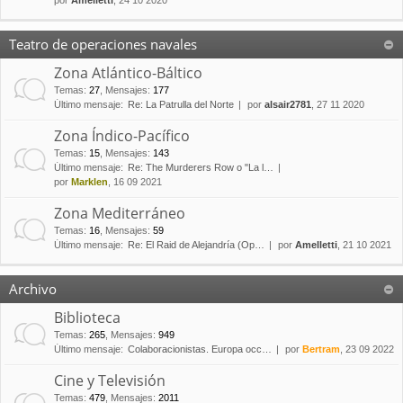
por
Amelletti
, 24 10 2020
Teatro de operaciones navales
Zona Atlántico-Báltico
Temas
:
27
,
Mensajes
:
177
Último mensaje:
Re: La Patrulla del Norte
por
alsair2781
, 27 11 2020
Zona Índico-Pacífico
Temas
:
15
,
Mensajes
:
143
Último mensaje:
Re: The Murderers Row o "La l…
por
Marklen
, 16 09 2021
Zona Mediterráneo
Temas
:
16
,
Mensajes
:
59
Último mensaje:
Re: El Raid de Alejandría (Op…
por
Amelletti
, 21 10 2021
Archivo
Biblioteca
Temas
:
265
,
Mensajes
:
949
Último mensaje:
Colaboracionistas. Europa occ…
por
Bertram
, 23 09 2022
Cine y Televisión
Temas
:
479
,
Mensajes
:
2011