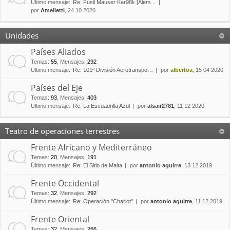
Último mensaje:
Re: Fusil Mauser Kar98k [Alem…
por
Amelletti
, 24 10 2020
Unidades
Países Aliados
Temas
:
55
,
Mensajes
:
292
Último mensaje:
Re: 101ª División Aerotranspo…
por
albertoa
, 15 04 2020
Países del Eje
Temas
:
93
,
Mensajes
:
403
Último mensaje:
Re: La Escuadrilla Azul
por
alsair2781
, 11 12 2020
Teatro de operaciones terrestres
Frente Africano y Mediterráneo
Temas
:
20
,
Mensajes
:
191
Último mensaje:
Re: El Sitio de Malta
por
antonio aguirre
, 13 12 2019
Frente Occidental
Temas
:
32
,
Mensajes
:
292
Último mensaje:
Re: Operación "Chariot"
por
antonio aguirre
, 11 12 2019
Frente Oriental
Temas
:
32
,
Mensajes
:
266