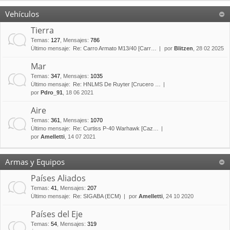
Vehículos
Tierra
Temas
:
127
,
Mensajes
:
786
Último mensaje:
Re: Carro Armato M13/40 [Carr…
por
Blitzen
, 28 02 2025
Mar
Temas
:
347
,
Mensajes
:
1035
Último mensaje:
Re: HNLMS De Ruyter [Crucero …
por
Pdro_91
, 18 06 2021
Aire
Temas
:
361
,
Mensajes
:
1070
Último mensaje:
Re: Curtiss P-40 Warhawk [Caz…
por
Amelletti
, 14 07 2021
Armas y Equipos
Países Aliados
Temas
:
41
,
Mensajes
:
207
Último mensaje:
Re: SIGABA (ECM)
por
Amelletti
, 24 10 2020
Países del Eje
Temas
:
54
,
Mensajes
:
319