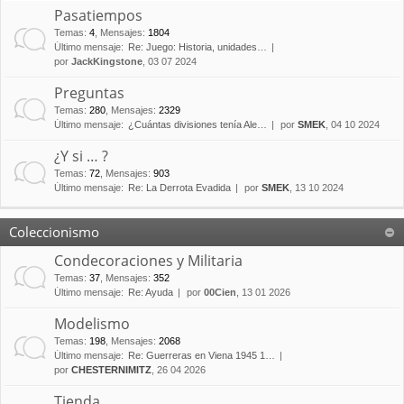
Pasatiempos
Temas
:
4
,
Mensajes
:
1804
Último mensaje:
Re: Juego: Historia, unidades…
por
JackKingstone
, 03 07 2024
Preguntas
Temas
:
280
,
Mensajes
:
2329
Último mensaje:
¿Cuántas divisiones tenía Ale…
por
SMEK
, 04 10 2024
¿Y si … ?
Temas
:
72
,
Mensajes
:
903
Último mensaje:
Re: La Derrota Evadida
por
SMEK
, 13 10 2024
Coleccionismo
Condecoraciones y Militaria
Temas
:
37
,
Mensajes
:
352
Último mensaje:
Re: Ayuda
por
00Cien
, 13 01 2026
Modelismo
Temas
:
198
,
Mensajes
:
2068
Último mensaje:
Re: Guerreras en Viena 1945 1…
por
CHESTERNIMITZ
, 26 04 2026
Tienda