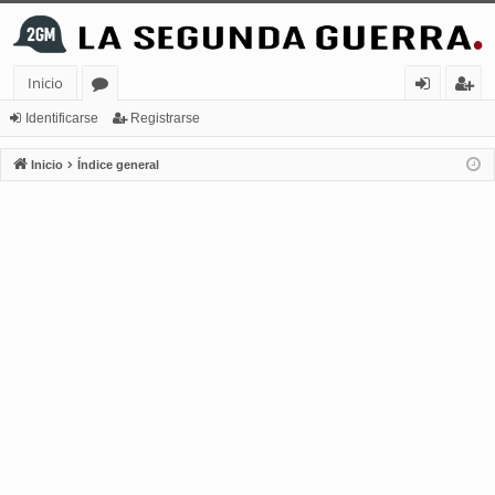
Inicio
or
de
eg
Identificarse
Registrarse
os
nt
ist
Inicio
Índice general
ifi
ra
ca
rs
rs
e
e