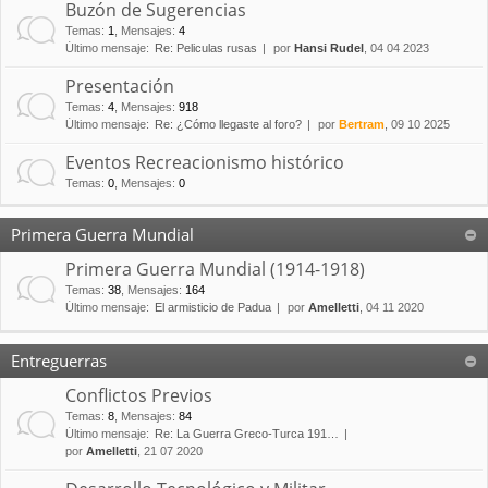
Buzón de Sugerencias
Temas
:
1
,
Mensajes
:
4
Último mensaje:
Re: Peliculas rusas
por
Hansi Rudel
, 04 04 2023
Presentación
Temas
:
4
,
Mensajes
:
918
Último mensaje:
Re: ¿Cómo llegaste al foro?
por
Bertram
, 09 10 2025
Eventos Recreacionismo histórico
Temas
:
0
,
Mensajes
:
0
Primera Guerra Mundial
Primera Guerra Mundial (1914-1918)
Temas
:
38
,
Mensajes
:
164
Último mensaje:
El armisticio de Padua
por
Amelletti
, 04 11 2020
Entreguerras
Conflictos Previos
Temas
:
8
,
Mensajes
:
84
Último mensaje:
Re: La Guerra Greco-Turca 191…
por
Amelletti
, 21 07 2020