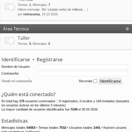
Temas
:
1
,
Mensajes
:
7
Último mensaje:
Re: Listado webs de militaria…
por
tobracamp
, 19 10 2016
Área Técnica
Taller
Temas
:
0
,
Mensajes
:
0
Identificarse
•
Registrarse
Nombre de Usuario:
Contraseña:
Olvidé mi contraseña
Recordar
¿Quién está conectado?
En total hay
175
usuarios conectados :: 9 registrados, 0 ocultos y 166 invitados (basados
en usuarios activos en los últimos 5 minutos)
La mayor cantidad de usuarios identificados fue
7249
el 30 04 2026
Estadísticas
Mensajes totales
54063
• Temas totales
7032
• Usuarios totales
1441
• Nuestro usuario
más reciente es
jmMaymn