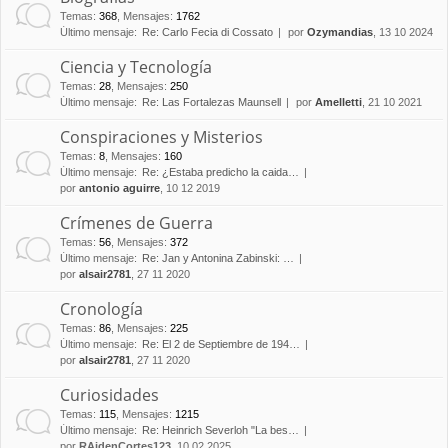
Temas
:
368
,
Mensajes
:
1762
Último mensaje:
Re: Carlo Fecia di Cossato
por
Ozymandias
, 13 10 2024
Ciencia y Tecnología
Temas
:
28
,
Mensajes
:
250
Último mensaje:
Re: Las Fortalezas Maunsell
por
Amelletti
, 21 10 2021
Conspiraciones y Misterios
Temas
:
8
,
Mensajes
:
160
Último mensaje:
Re: ¿Estaba predicho la caida…
por
antonio aguirre
, 10 12 2019
Crímenes de Guerra
Temas
:
56
,
Mensajes
:
372
Último mensaje:
Re: Jan y Antonina Zabinski: …
por
alsair2781
, 27 11 2020
Cronología
Temas
:
86
,
Mensajes
:
225
Último mensaje:
Re: El 2 de Septiembre de 194…
por
alsair2781
, 27 11 2020
Curiosidades
Temas
:
115
,
Mensajes
:
1215
Último mensaje:
Re: Heinrich Severloh "La bes…
por
RAidenCortes123
, 10 02 2025