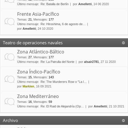
Último mensaje:
Re: Batalla de Berlín
por
Amelletti
, 14 06 2020
Frente Asia-Pacífico
Temas
:
21
,
Mensajes
:
177
Último mensaje:
Re: Hiroshima, 6 de agosto de…
por
Amelletti
, 24 10 2020
Teatro de operaciones navales
Zona Atlántico-Báltico
Temas
:
27
,
Mensajes
:
177
Último mensaje:
Re: La Patrulla del Norte
por
alsair2781
, 27 11 2020
Zona Índico-Pacífico
Temas
:
15
,
Mensajes
:
143
Último mensaje:
Re: The Murderers Row o "La l…
por
Marklen
, 16 09 2021
Zona Mediterráneo
Temas
:
16
,
Mensajes
:
59
Último mensaje:
Re: El Raid de Alejandría (Op…
por
Amelletti
, 21 10 2021
Archivo