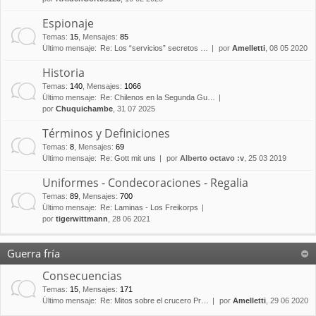
Espionaje
Temas
:
15
,
Mensajes
:
85
Último mensaje:
Re: Los “servicios” secretos …
por
Amelletti
, 08 05 2020
Historia
Temas
:
140
,
Mensajes
:
1066
Último mensaje:
Re: Chilenos en la Segunda Gu…
por
Chuquichambe
, 31 07 2025
Términos y Definiciones
Temas
:
8
,
Mensajes
:
69
Último mensaje:
Re: Gott mit uns
por
Alberto octavo :v
, 25 03 2019
Uniformes - Condecoraciones - Regalia
Temas
:
89
,
Mensajes
:
700
Último mensaje:
Re: Laminas - Los Freikorps
por
tigerwittmann
, 28 06 2021
Guerra fría
Consecuencias
Temas
:
15
,
Mensajes
:
171
Último mensaje:
Re: Mitos sobre el crucero Pr…
por
Amelletti
, 29 06 2020