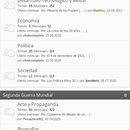
Desarrollo Tecnológico y Militar
Temas
:
18
,
Mensajes
:
251
Último mensaje:
Re: Historia de los Fusiles (…
por
Marklen
, 16 09 2021
Economía
Temas
:
5
,
Mensajes
:
52
Último mensaje:
Re: La crisis de los 20 años …
por
chatcomplete
, 15 09 2025
Política
Temas
:
20
,
Mensajes
:
114
Último mensaje:
Re: El 4 de noviembre de 1921…
por
chatcomplete
, 15 09 2025
Sociedad
Temas
:
12
,
Mensajes
:
112
Último mensaje:
Re: Los Felices Años 20
por
Amelletti
, 08 07 2020
Segunda Guerra Mundial
Arte y Propaganda
Temas
:
40
,
Mensajes
:
322
Último mensaje:
Re: Cuaderno de dibujos de un…
por
Tvnautico911
, 02 04 2026
Biografías