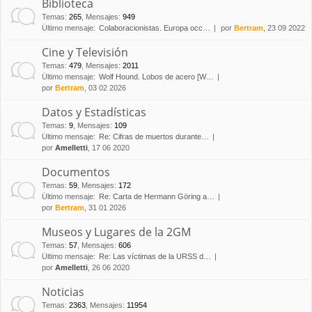
Biblioteca
Temas
:
265
,
Mensajes
:
949
Último mensaje:
Colaboracionistas. Europa occ…
por
Bertram
, 23 09 2022
Cine y Televisión
Temas
:
479
,
Mensajes
:
2011
Último mensaje:
Wolf Hound. Lobos de acero [W…
por
Bertram
, 03 02 2026
Datos y Estadísticas
Temas
:
9
,
Mensajes
:
109
Último mensaje:
Re: Cifras de muertos durante…
por
Amelletti
, 17 06 2020
Documentos
Temas
:
59
,
Mensajes
:
172
Último mensaje:
Re: Carta de Hermann Göring a…
por
Bertram
, 31 01 2026
Museos y Lugares de la 2GM
Temas
:
57
,
Mensajes
:
606
Último mensaje:
Re: Las víctimas de la URSS d…
por
Amelletti
, 26 06 2020
Noticias
Temas
:
2363
,
Mensajes
:
11954