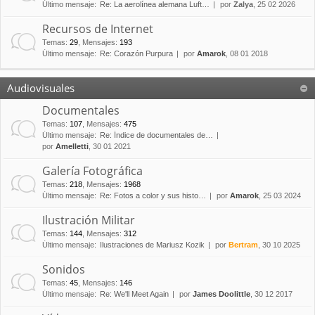
Último mensaje:
Re: La aerolínea alemana Luft…
por
Zalya
, 25 02 2026
Recursos de Internet
Temas
:
29
,
Mensajes
:
193
Último mensaje:
Re: Corazón Purpura
por
Amarok
, 08 01 2018
Audiovisuales
Documentales
Temas
:
107
,
Mensajes
:
475
Último mensaje:
Re: Índice de documentales de…
por
Amelletti
, 30 01 2021
Galería Fotográfica
Temas
:
218
,
Mensajes
:
1968
Último mensaje:
Re: Fotos a color y sus histo…
por
Amarok
, 25 03 2024
Ilustración Militar
Temas
:
144
,
Mensajes
:
312
Último mensaje:
Ilustraciones de Mariusz Kozik
por
Bertram
, 30 10 2025
Sonidos
Temas
:
45
,
Mensajes
:
146
Último mensaje:
Re: We'll Meet Again
por
James Doolittle
, 30 12 2017