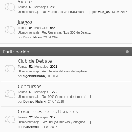
Vídeos
Temas
:
61
,
Mensajes
:
288
Último mensaje:
Re: Efectos de ametrallamient…
por
Flak_88
, 13 07 2018
Juegos
Temas
:
64
,
Mensajes
:
563
Último mensaje:
Re: Reservas "Los 300 de Drac…
por
Draco Ideas
, 23 04 2026
Participación
Club de Debate
Temas
:
52
,
Mensajes
:
2091
Último mensaje:
Re: Debate del mes de Septiem…
por
tigerwittmann
, 01 10 2017
Concursos
Temas
:
67
,
Mensajes
:
1272
Último mensaje:
Re: 100º Concurso de fotograf…
por
Donald Malarki
, 24 07 2018
Creaciones de los Usuarios
Temas
:
22
,
Mensajes
:
349
Último mensaje:
Re: Dibujos nuevos y antiguos…
por
Panzermig
, 04 09 2018