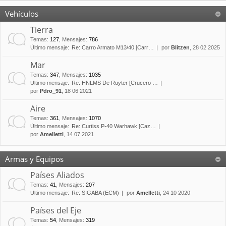
Vehículos
Tierra
Temas
:
127
,
Mensajes
:
786
Último mensaje:
Re: Carro Armato M13/40 [Carr…
por
Blitzen
, 28 02 2025
Mar
Temas
:
347
,
Mensajes
:
1035
Último mensaje:
Re: HNLMS De Ruyter [Crucero …
por
Pdro_91
, 18 06 2021
Aire
Temas
:
361
,
Mensajes
:
1070
Último mensaje:
Re: Curtiss P-40 Warhawk [Caz…
por
Amelletti
, 14 07 2021
Armas y Equipos
Países Aliados
Temas
:
41
,
Mensajes
:
207
Último mensaje:
Re: SIGABA (ECM)
por
Amelletti
, 24 10 2020
Países del Eje
Temas
:
54
,
Mensajes
:
319