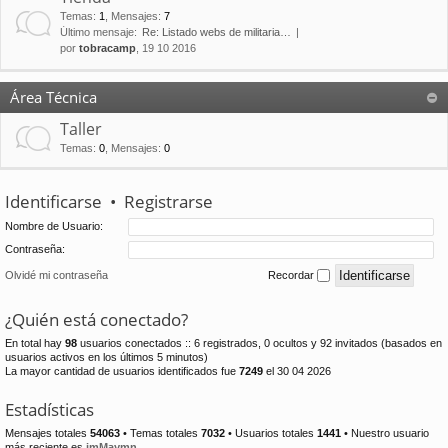
Temas
:
1
,
Mensajes
:
7
Último mensaje:
Re: Listado webs de militaria…
por
tobracamp
, 19 10 2016
Área Técnica
Taller
Temas
:
0
,
Mensajes
:
0
Identificarse
•
Registrarse
Nombre de Usuario:
Contraseña:
Olvidé mi contraseña
Recordar
¿Quién está conectado?
En total hay
98
usuarios conectados :: 6 registrados, 0 ocultos y 92 invitados (basados en
usuarios activos en los últimos 5 minutos)
La mayor cantidad de usuarios identificados fue
7249
el 30 04 2026
Estadísticas
Mensajes totales
54063
• Temas totales
7032
• Usuarios totales
1441
• Nuestro usuario
más reciente es
jmMaymn