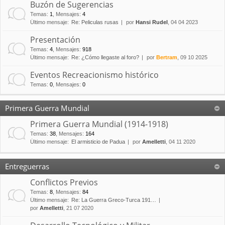
Buzón de Sugerencias
Temas
:
1
,
Mensajes
:
4
Último mensaje:
Re: Peliculas rusas
por
Hansi Rudel
, 04 04 2023
Presentación
Temas
:
4
,
Mensajes
:
918
Último mensaje:
Re: ¿Cómo llegaste al foro?
por
Bertram
, 09 10 2025
Eventos Recreacionismo histórico
Temas
:
0
,
Mensajes
:
0
Primera Guerra Mundial
Primera Guerra Mundial (1914-1918)
Temas
:
38
,
Mensajes
:
164
Último mensaje:
El armisticio de Padua
por
Amelletti
, 04 11 2020
Entreguerras
Conflictos Previos
Temas
:
8
,
Mensajes
:
84
Último mensaje:
Re: La Guerra Greco-Turca 191…
por
Amelletti
, 21 07 2020