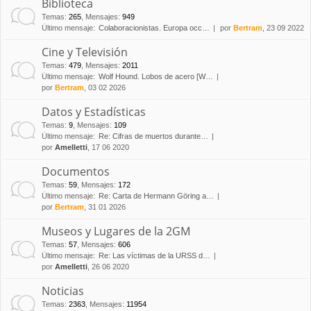
Biblioteca
Temas
:
265
,
Mensajes
:
949
Último mensaje:
Colaboracionistas. Europa occ…
por
Bertram
, 23 09 2022
Cine y Televisión
Temas
:
479
,
Mensajes
:
2011
Último mensaje:
Wolf Hound. Lobos de acero [W…
por
Bertram
, 03 02 2026
Datos y Estadísticas
Temas
:
9
,
Mensajes
:
109
Último mensaje:
Re: Cifras de muertos durante…
por
Amelletti
, 17 06 2020
Documentos
Temas
:
59
,
Mensajes
:
172
Último mensaje:
Re: Carta de Hermann Göring a…
por
Bertram
, 31 01 2026
Museos y Lugares de la 2GM
Temas
:
57
,
Mensajes
:
606
Último mensaje:
Re: Las víctimas de la URSS d…
por
Amelletti
, 26 06 2020
Noticias
Temas
:
2363
,
Mensajes
:
11954