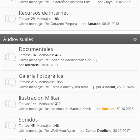
Último mensaje:
Re: La aerolínea alemana Luft…
por
Zalya
, 25 02 2026
Recursos de Internet
Temas
:
29
,
Mensajes
:
193
Último mensaje:
Re: Corazón Purpura
por
Amarok
, 08 01 2018
Audiovisuales
Documentales
Temas
:
107
,
Mensajes
:
475
Último mensaje:
Re: Índice de documentales de…
por
Amelletti
, 30 01 2021
Galería Fotográfica
Temas
:
218
,
Mensajes
:
1968
Último mensaje:
Re: Fotos a color y sus histo…
por
Amarok
, 25 03 2024
Ilustración Militar
Temas
:
144
,
Mensajes
:
312
Último mensaje:
Ilustraciones de Mariusz Kozik
por
Bertram
, 30 10 2025
Sonidos
Temas
:
45
,
Mensajes
:
146
Último mensaje:
Re: We'll Meet Again
por
James Doolittle
, 30 12 2017