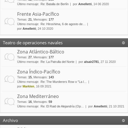
Último mensaje:
Re: Batalla de Berlín
por
Amelletti
, 14 06 2020
Frente Asia-Pacífico
Temas
:
21
,
Mensajes
:
177
Último mensaje:
Re: Hiroshima, 6 de agosto de…
por
Amelletti
, 24 10 2020
Teatro de operaciones navales
Zona Atlántico-Báltico
Temas
:
27
,
Mensajes
:
177
Último mensaje:
Re: La Patrulla del Norte
por
alsair2781
, 27 11 2020
Zona Índico-Pacífico
Temas
:
15
,
Mensajes
:
143
Último mensaje:
Re: The Murderers Row o "La l…
por
Marklen
, 16 09 2021
Zona Mediterráneo
Temas
:
16
,
Mensajes
:
59
Último mensaje:
Re: El Raid de Alejandría (Op…
por
Amelletti
, 21 10 2021
Archivo