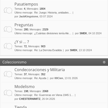
Pasatiempos
Temas
:
4
,
Mensajes
:
1804
Último mensaje:
Re: Juego: Historia, unidades…
por
JackKingstone
, 03 07 2024
Preguntas
Temas
:
280
,
Mensajes
:
2329
Último mensaje:
¿Cuántas divisiones tenía Ale…
por
SMEK
, 04 10 2024
¿Y si … ?
Temas
:
72
,
Mensajes
:
903
Último mensaje:
Re: La Derrota Evadida
por
SMEK
, 13 10 2024
Coleccionismo
Condecoraciones y Militaria
Temas
:
37
,
Mensajes
:
352
Último mensaje:
Re: Ayuda
por
00Cien
, 13 01 2026
Modelismo
Temas
:
198
,
Mensajes
:
2068
Último mensaje:
Re: Guerreras en Viena 1945 1…
por
CHESTERNIMITZ
, 26 04 2026
Tienda