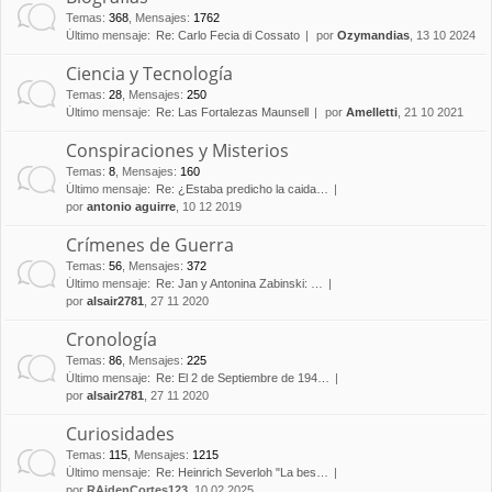
Temas
:
368
,
Mensajes
:
1762
Último mensaje:
Re: Carlo Fecia di Cossato
por
Ozymandias
, 13 10 2024
Ciencia y Tecnología
Temas
:
28
,
Mensajes
:
250
Último mensaje:
Re: Las Fortalezas Maunsell
por
Amelletti
, 21 10 2021
Conspiraciones y Misterios
Temas
:
8
,
Mensajes
:
160
Último mensaje:
Re: ¿Estaba predicho la caida…
por
antonio aguirre
, 10 12 2019
Crímenes de Guerra
Temas
:
56
,
Mensajes
:
372
Último mensaje:
Re: Jan y Antonina Zabinski: …
por
alsair2781
, 27 11 2020
Cronología
Temas
:
86
,
Mensajes
:
225
Último mensaje:
Re: El 2 de Septiembre de 194…
por
alsair2781
, 27 11 2020
Curiosidades
Temas
:
115
,
Mensajes
:
1215
Último mensaje:
Re: Heinrich Severloh "La bes…
por
RAidenCortes123
, 10 02 2025