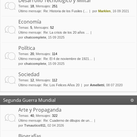
Desarrollo Tecnológico y Militar
Temas
:
18
,
Mensajes
:
251
Último mensaje:
Re: Historia de los Fusiles (…
por
Marklen
, 16 09 2021
Economía
Temas
:
5
,
Mensajes
:
52
Último mensaje:
Re: La crisis de los 20 años …
por
chatcomplete
, 15 09 2025
Política
Temas
:
20
,
Mensajes
:
114
Último mensaje:
Re: El 4 de noviembre de 1921…
por
chatcomplete
, 15 09 2025
Sociedad
Temas
:
12
,
Mensajes
:
112
Último mensaje:
Re: Los Felices Años 20
por
Amelletti
, 08 07 2020
Segunda Guerra Mundial
Arte y Propaganda
Temas
:
40
,
Mensajes
:
322
Último mensaje:
Re: Cuaderno de dibujos de un…
por
Tvnautico911
, 02 04 2026
Biografías