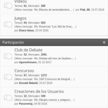
Vídeos
Temas
:
61
,
Mensajes
:
288
Último mensaje:
Re: Efectos de ametrallamient…
por
Flak_88
, 13 07 2018
Juegos
Temas
:
64
,
Mensajes
:
563
Último mensaje:
Re: Reservas "Los 300 de Drac…
por
Draco Ideas
, 23 04 2026
Participación
Club de Debate
Temas
:
52
,
Mensajes
:
2091
Último mensaje:
Re: Debate del mes de Septiem…
por
tigerwittmann
, 01 10 2017
Concursos
Temas
:
67
,
Mensajes
:
1272
Último mensaje:
Re: 100º Concurso de fotograf…
por
Donald Malarki
, 24 07 2018
Creaciones de los Usuarios
Temas
:
22
,
Mensajes
:
349
Último mensaje:
Re: Dibujos nuevos y antiguos…
por
Panzermig
, 04 09 2018