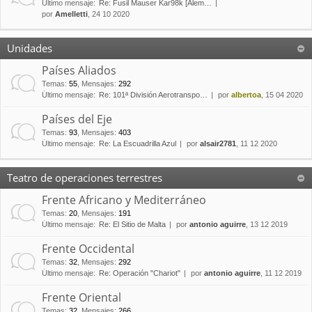
Último mensaje:
Re: Fusil Mauser Kar98k [Alem…
por
Amelletti
, 24 10 2020
Unidades
Países Aliados
Temas
:
55
,
Mensajes
:
292
Último mensaje:
Re: 101ª División Aerotranspo…
por
albertoa
, 15 04 2020
Países del Eje
Temas
:
93
,
Mensajes
:
403
Último mensaje:
Re: La Escuadrilla Azul
por
alsair2781
, 11 12 2020
Teatro de operaciones terrestres
Frente Africano y Mediterráneo
Temas
:
20
,
Mensajes
:
191
Último mensaje:
Re: El Sitio de Malta
por
antonio aguirre
, 13 12 2019
Frente Occidental
Temas
:
32
,
Mensajes
:
292
Último mensaje:
Re: Operación "Chariot"
por
antonio aguirre
, 11 12 2019
Frente Oriental
Temas
:
32
,
Mensajes
:
266