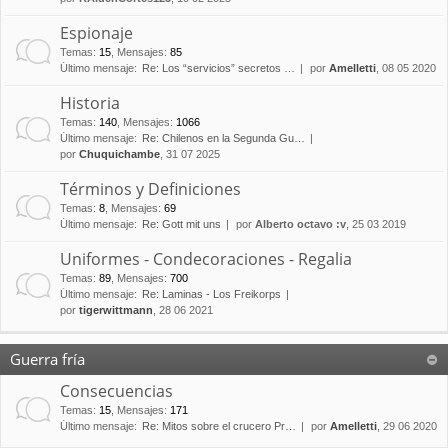
Espionaje
Temas
:
15
,
Mensajes
:
85
Último mensaje:
Re: Los “servicios” secretos …
por
Amelletti
, 08 05 2020
Historia
Temas
:
140
,
Mensajes
:
1066
Último mensaje:
Re: Chilenos en la Segunda Gu…
por
Chuquichambe
, 31 07 2025
Términos y Definiciones
Temas
:
8
,
Mensajes
:
69
Último mensaje:
Re: Gott mit uns
por
Alberto octavo :v
, 25 03 2019
Uniformes - Condecoraciones - Regalia
Temas
:
89
,
Mensajes
:
700
Último mensaje:
Re: Laminas - Los Freikorps
por
tigerwittmann
, 28 06 2021
Guerra fría
Consecuencias
Temas
:
15
,
Mensajes
:
171
Último mensaje:
Re: Mitos sobre el crucero Pr…
por
Amelletti
, 29 06 2020