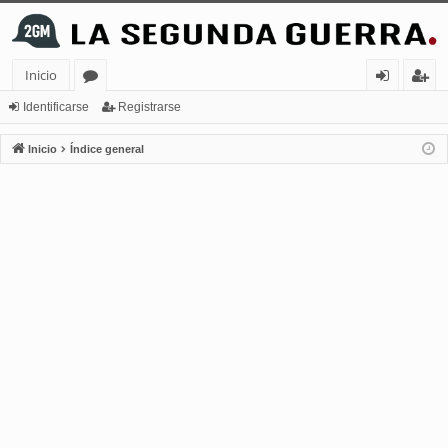
Inicio
or
de
eg
Identificarse
Registrarse
os
nt
ist
Inicio
Índice general
ifi
ra
ca
rs
rs
e
e