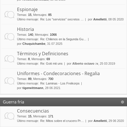
Espionaje
Temas
:
15
,
Mensajes
:
85
Último mensaje:
Re: Los “servicios” secretos …
por
Amelletti
, 08 05 2020
Historia
Temas
:
140
,
Mensajes
:
1066
Último mensaje:
Re: Chilenos en la Segunda Gu…
por
Chuquichambe
, 31 07 2025
Términos y Definiciones
Temas
:
8
,
Mensajes
:
69
Último mensaje:
Re: Gott mit uns
por
Alberto octavo :v
, 25 03 2019
Uniformes - Condecoraciones - Regalia
Temas
:
89
,
Mensajes
:
700
Último mensaje:
Re: Laminas - Los Freikorps
por
tigerwittmann
, 28 06 2021
Guerra fría
Consecuencias
Temas
:
15
,
Mensajes
:
171
Último mensaje:
Re: Mitos sobre el crucero Pr…
por
Amelletti
, 29 06 2020