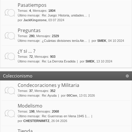
Pasatiempos
Temas
:
4
,
Mensajes
:
1804
Último mensaje:
Re: Juego: Historia, unidades…
por
JackKingstone
, 03 07 2024
Preguntas
Temas
:
280
,
Mensajes
:
2329
Último mensaje:
¿Cuántas divisiones tenía Ale…
por
SMEK
, 04 10 2024
¿Y si … ?
Temas
:
72
,
Mensajes
:
903
Último mensaje:
Re: La Derrota Evadida
por
SMEK
, 13 10 2024
Coleccionismo
Condecoraciones y Militaria
Temas
:
37
,
Mensajes
:
352
Último mensaje:
Re: Ayuda
por
00Cien
, 13 01 2026
Modelismo
Temas
:
198
,
Mensajes
:
2068
Último mensaje:
Re: Guerreras en Viena 1945 1…
por
CHESTERNIMITZ
, 26 04 2026
Tienda