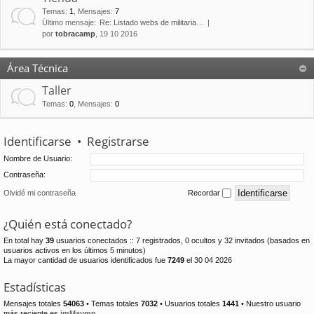
Temas
:
1
,
Mensajes
:
7
Último mensaje:
Re: Listado webs de militaria…
por
tobracamp
, 19 10 2016
Área Técnica
Taller
Temas
:
0
,
Mensajes
:
0
Identificarse
•
Registrarse
Nombre de Usuario:
Contraseña:
Olvidé mi contraseña
Recordar
¿Quién está conectado?
En total hay
39
usuarios conectados :: 7 registrados, 0 ocultos y 32 invitados (basados en
usuarios activos en los últimos 5 minutos)
La mayor cantidad de usuarios identificados fue
7249
el 30 04 2026
Estadísticas
Mensajes totales
54063
• Temas totales
7032
• Usuarios totales
1441
• Nuestro usuario
más reciente es
jmMaymn