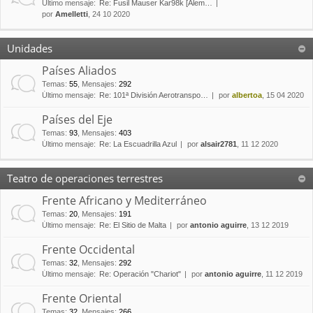
Último mensaje:
Re: Fusil Mauser Kar98k [Alem…
por
Amelletti
, 24 10 2020
Unidades
Países Aliados
Temas
:
55
,
Mensajes
:
292
Último mensaje:
Re: 101ª División Aerotranspo…
por
albertoa
, 15 04 2020
Países del Eje
Temas
:
93
,
Mensajes
:
403
Último mensaje:
Re: La Escuadrilla Azul
por
alsair2781
, 11 12 2020
Teatro de operaciones terrestres
Frente Africano y Mediterráneo
Temas
:
20
,
Mensajes
:
191
Último mensaje:
Re: El Sitio de Malta
por
antonio aguirre
, 13 12 2019
Frente Occidental
Temas
:
32
,
Mensajes
:
292
Último mensaje:
Re: Operación "Chariot"
por
antonio aguirre
, 11 12 2019
Frente Oriental
Temas
:
32
,
Mensajes
:
266