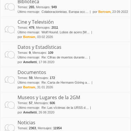
Biblioteca
Temas
:
265
,
Mensajes
:
949
Último mensaje:
Colaboracionistas. Europa occ…
por
Bertram
, 23 09 2022
Cine y Televisión
Temas
:
479
,
Mensajes
:
2011
Último mensaje:
Wolf Hound. Lobos de acero [W…
por
Bertram
, 03 02 2026
Datos y Estadísticas
Temas
:
9
,
Mensajes
:
109
Último mensaje:
Re: Cifras de muertos durante…
por
Amelletti
, 17 06 2020
Documentos
Temas
:
59
,
Mensajes
:
172
Último mensaje:
Re: Carta de Hermann Göring a…
por
Bertram
, 31 01 2026
Museos y Lugares de la 2GM
Temas
:
57
,
Mensajes
:
606
Último mensaje:
Re: Las víctimas de la URSS d…
por
Amelletti
, 26 06 2020
Noticias
Temas
:
2363
,
Mensajes
:
11954