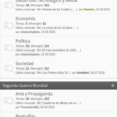
Desarrollo Tecnológico y Militar
Temas
:
18
,
Mensajes
:
251
Último mensaje:
Re: Historia de los Fusiles (…
por
Marklen
, 16 09 2021
Economía
Temas
:
5
,
Mensajes
:
52
Último mensaje:
Re: La crisis de los 20 años …
por
chatcomplete
, 15 09 2025
Política
Temas
:
20
,
Mensajes
:
114
Último mensaje:
Re: El 4 de noviembre de 1921…
por
chatcomplete
, 15 09 2025
Sociedad
Temas
:
12
,
Mensajes
:
112
Último mensaje:
Re: Los Felices Años 20
por
Amelletti
, 08 07 2020
Segunda Guerra Mundial
Arte y Propaganda
Temas
:
40
,
Mensajes
:
322
Último mensaje:
Re: Cuaderno de dibujos de un…
por
Tvnautico911
, 02 04 2026
Biografías