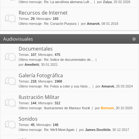
Último mensaje:
Re: La aerolínea alemana Luft…
por
Zalya
, 25 02 2026
Recursos de Internet
Temas
:
29
,
Mensajes
:
193
Último mensaje:
Re: Corazón Purpura
por
Amarok
, 08 01 2018
Audiovisuales
Documentales
Temas
:
107
,
Mensajes
:
475
Último mensaje:
Re: Índice de documentales de…
por
Amelletti
, 30 01 2021
Galería Fotográfica
Temas
:
218
,
Mensajes
:
1968
Último mensaje:
Re: Fotos a color y sus histo…
por
Amarok
, 25 03 2024
Ilustración Militar
Temas
:
144
,
Mensajes
:
312
Último mensaje:
Ilustraciones de Mariusz Kozik
por
Bertram
, 30 10 2025
Sonidos
Temas
:
45
,
Mensajes
:
146
Último mensaje:
Re: We'll Meet Again
por
James Doolittle
, 30 12 2017