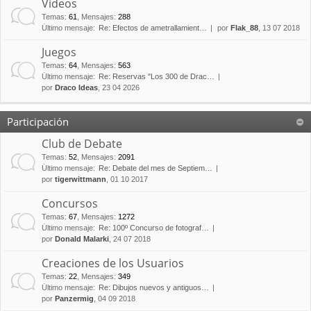
Vídeos
Temas
:
61
,
Mensajes
:
288
Último mensaje:
Re: Efectos de ametrallamient…
por
Flak_88
, 13 07 2018
Juegos
Temas
:
64
,
Mensajes
:
563
Último mensaje:
Re: Reservas "Los 300 de Drac…
por
Draco Ideas
, 23 04 2026
Participación
Club de Debate
Temas
:
52
,
Mensajes
:
2091
Último mensaje:
Re: Debate del mes de Septiem…
por
tigerwittmann
, 01 10 2017
Concursos
Temas
:
67
,
Mensajes
:
1272
Último mensaje:
Re: 100º Concurso de fotograf…
por
Donald Malarki
, 24 07 2018
Creaciones de los Usuarios
Temas
:
22
,
Mensajes
:
349
Último mensaje:
Re: Dibujos nuevos y antiguos…
por
Panzermig
, 04 09 2018