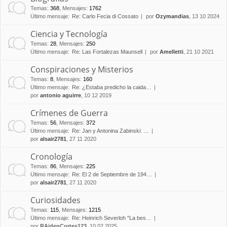
Temas
:
368
,
Mensajes
:
1762
Último mensaje:
Re: Carlo Fecia di Cossato
por
Ozymandias
, 13 10 2024
Ciencia y Tecnología
Temas
:
28
,
Mensajes
:
250
Último mensaje:
Re: Las Fortalezas Maunsell
por
Amelletti
, 21 10 2021
Conspiraciones y Misterios
Temas
:
8
,
Mensajes
:
160
Último mensaje:
Re: ¿Estaba predicho la caida…
por
antonio aguirre
, 10 12 2019
Crímenes de Guerra
Temas
:
56
,
Mensajes
:
372
Último mensaje:
Re: Jan y Antonina Zabinski: …
por
alsair2781
, 27 11 2020
Cronología
Temas
:
86
,
Mensajes
:
225
Último mensaje:
Re: El 2 de Septiembre de 194…
por
alsair2781
, 27 11 2020
Curiosidades
Temas
:
115
,
Mensajes
:
1215
Último mensaje:
Re: Heinrich Severloh "La bes…
por
RAidenCortes123
, 10 02 2025