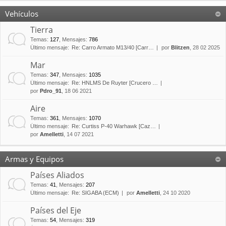
Vehículos
Tierra
Temas
:
127
,
Mensajes
:
786
Último mensaje:
Re: Carro Armato M13/40 [Carr…
por
Blitzen
, 28 02 2025
Mar
Temas
:
347
,
Mensajes
:
1035
Último mensaje:
Re: HNLMS De Ruyter [Crucero …
por
Pdro_91
, 18 06 2021
Aire
Temas
:
361
,
Mensajes
:
1070
Último mensaje:
Re: Curtiss P-40 Warhawk [Caz…
por
Amelletti
, 14 07 2021
Armas y Equipos
Países Aliados
Temas
:
41
,
Mensajes
:
207
Último mensaje:
Re: SIGABA (ECM)
por
Amelletti
, 24 10 2020
Países del Eje
Temas
:
54
,
Mensajes
:
319