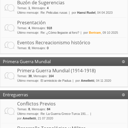
Buzón de Sugerencias
Temas
:
1
,
Mensajes
:
4
Último mensaje:
Re: Peliculas rusas
por
Hansi Rudel
, 04 04 2023
Presentación
Temas
:
4
,
Mensajes
:
918
Último mensaje:
Re: ¿Cómo llegaste al foro?
por
Bertram
, 09 10 2025
Eventos Recreacionismo histórico
Temas
:
0
,
Mensajes
:
0
Primera Guerra Mundial
Primera Guerra Mundial (1914-1918)
Temas
:
38
,
Mensajes
:
164
Último mensaje:
El armisticio de Padua
por
Amelletti
, 04 11 2020
Entreguerras
Conflictos Previos
Temas
:
8
,
Mensajes
:
84
Último mensaje:
Re: La Guerra Greco-Turca 191…
por
Amelletti
, 21 07 2020