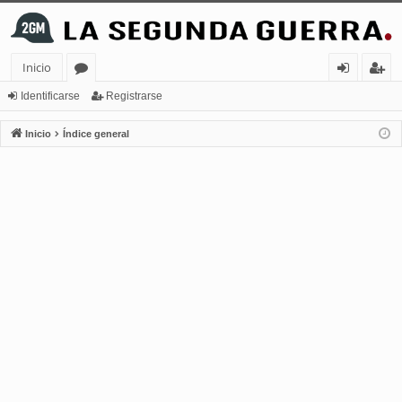
Inicio
or
de
eg
Identificarse
Registrarse
os
nt
ist
Inicio
Índice general
ifi
ra
ca
rs
rs
e
e