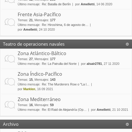
Último mensaje:
Re: Batalla de Berlín
por
Amelletti
, 14 06 2020
Frente Asia-Pacífico
Temas
:
21
,
Mensajes
:
177
Último mensaje:
Re: Hiroshima, 6 de agosto de…
por
Amelletti
, 24 10 2020
Teatro de operaciones navales
Zona Atlántico-Báltico
Temas
:
27
,
Mensajes
:
177
Último mensaje:
Re: La Patrulla del Norte
por
alsair2781
, 27 11 2020
Zona Índico-Pacífico
Temas
:
15
,
Mensajes
:
143
Último mensaje:
Re: The Murderers Row o "La l…
por
Marklen
, 16 09 2021
Zona Mediterráneo
Temas
:
16
,
Mensajes
:
59
Último mensaje:
Re: El Raid de Alejandría (Op…
por
Amelletti
, 21 10 2021
Archivo