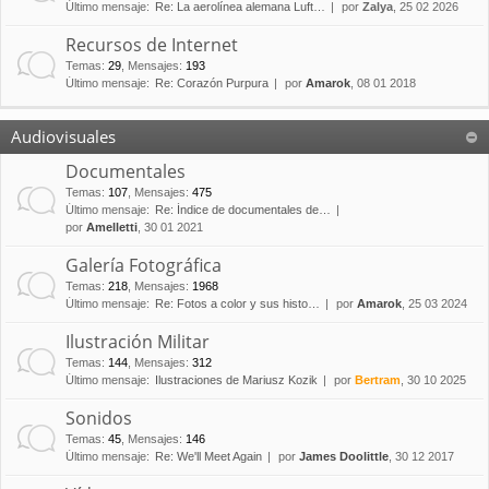
Último mensaje:
Re: La aerolínea alemana Luft…
por
Zalya
, 25 02 2026
Recursos de Internet
Temas
:
29
,
Mensajes
:
193
Último mensaje:
Re: Corazón Purpura
por
Amarok
, 08 01 2018
Audiovisuales
Documentales
Temas
:
107
,
Mensajes
:
475
Último mensaje:
Re: Índice de documentales de…
por
Amelletti
, 30 01 2021
Galería Fotográfica
Temas
:
218
,
Mensajes
:
1968
Último mensaje:
Re: Fotos a color y sus histo…
por
Amarok
, 25 03 2024
Ilustración Militar
Temas
:
144
,
Mensajes
:
312
Último mensaje:
Ilustraciones de Mariusz Kozik
por
Bertram
, 30 10 2025
Sonidos
Temas
:
45
,
Mensajes
:
146
Último mensaje:
Re: We'll Meet Again
por
James Doolittle
, 30 12 2017