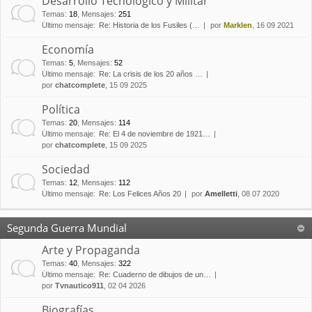
Desarrollo Tecnológico y Militar
Temas
:
18
,
Mensajes
:
251
Último mensaje:
Re: Historia de los Fusiles (…
por
Marklen
, 16 09 2021
Economía
Temas
:
5
,
Mensajes
:
52
Último mensaje:
Re: La crisis de los 20 años …
por
chatcomplete
, 15 09 2025
Política
Temas
:
20
,
Mensajes
:
114
Último mensaje:
Re: El 4 de noviembre de 1921…
por
chatcomplete
, 15 09 2025
Sociedad
Temas
:
12
,
Mensajes
:
112
Último mensaje:
Re: Los Felices Años 20
por
Amelletti
, 08 07 2020
Segunda Guerra Mundial
Arte y Propaganda
Temas
:
40
,
Mensajes
:
322
Último mensaje:
Re: Cuaderno de dibujos de un…
por
Tvnautico911
, 02 04 2026
Biografías