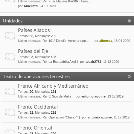
Último mensaje:
Re: Fusil Mauser Kar98k [Alem…
por
Amelletti
, 24 10 2020
Unidades
Países Aliados
Temas
:
55
,
Mensajes
:
292
Último mensaje:
Re: 101ª División Aerotranspo…
por
albertoa
, 15 04 2020
Países del Eje
Temas
:
93
,
Mensajes
:
403
Último mensaje:
Re: La Escuadrilla Azul
por
alsair2781
, 11 12 2020
Teatro de operaciones terrestres
Frente Africano y Mediterráneo
Temas
:
20
,
Mensajes
:
191
Último mensaje:
Re: El Sitio de Malta
por
antonio aguirre
, 13 12 2019
Frente Occidental
Temas
:
32
,
Mensajes
:
292
Último mensaje:
Re: Operación "Chariot"
por
antonio aguirre
, 11 12 2019
Frente Oriental
Temas
:
32
,
Mensajes
:
266