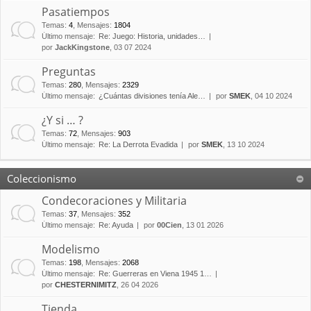
Pasatiempos
Temas
:
4
,
Mensajes
:
1804
Último mensaje:
Re: Juego: Historia, unidades…
por
JackKingstone
, 03 07 2024
Preguntas
Temas
:
280
,
Mensajes
:
2329
Último mensaje:
¿Cuántas divisiones tenía Ale…
por
SMEK
, 04 10 2024
¿Y si … ?
Temas
:
72
,
Mensajes
:
903
Último mensaje:
Re: La Derrota Evadida
por
SMEK
, 13 10 2024
Coleccionismo
Condecoraciones y Militaria
Temas
:
37
,
Mensajes
:
352
Último mensaje:
Re: Ayuda
por
00Cien
, 13 01 2026
Modelismo
Temas
:
198
,
Mensajes
:
2068
Último mensaje:
Re: Guerreras en Viena 1945 1…
por
CHESTERNIMITZ
, 26 04 2026
Tienda