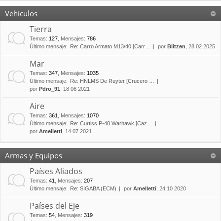
Vehículos
Tierra
Temas
:
127
,
Mensajes
:
786
Último mensaje:
Re: Carro Armato M13/40 [Carr…
por
Blitzen
, 28 02 2025
Mar
Temas
:
347
,
Mensajes
:
1035
Último mensaje:
Re: HNLMS De Ruyter [Crucero …
por
Pdro_91
, 18 06 2021
Aire
Temas
:
361
,
Mensajes
:
1070
Último mensaje:
Re: Curtiss P-40 Warhawk [Caz…
por
Amelletti
, 14 07 2021
Armas y Equipos
Países Aliados
Temas
:
41
,
Mensajes
:
207
Último mensaje:
Re: SIGABA (ECM)
por
Amelletti
, 24 10 2020
Países del Eje
Temas
:
54
,
Mensajes
:
319