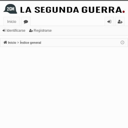
Inicio
or
de
eg
Identificarse
Registrarse
os
nt
ist
Inicio
Índice general
ifi
ra
ca
rs
rs
e
e