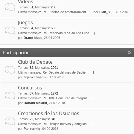
Vídeos
Temas
:
61
,
Mensajes
:
288
Último mensaje:
Re: Efectos de ametrallamient…
por
Flak_88
, 13 07 2018
Juegos
Temas
:
64
,
Mensajes
:
563
Último mensaje:
Re: Reservas "Los 300 de Drac…
por
Draco Ideas
, 23 04 2026
Participación
Club de Debate
Temas
:
52
,
Mensajes
:
2091
Último mensaje:
Re: Debate del mes de Septiem…
por
tigerwittmann
, 01 10 2017
Concursos
Temas
:
67
,
Mensajes
:
1272
Último mensaje:
Re: 100º Concurso de fotograf…
por
Donald Malarki
, 24 07 2018
Creaciones de los Usuarios
Temas
:
22
,
Mensajes
:
349
Último mensaje:
Re: Dibujos nuevos y antiguos…
por
Panzermig
, 04 09 2018