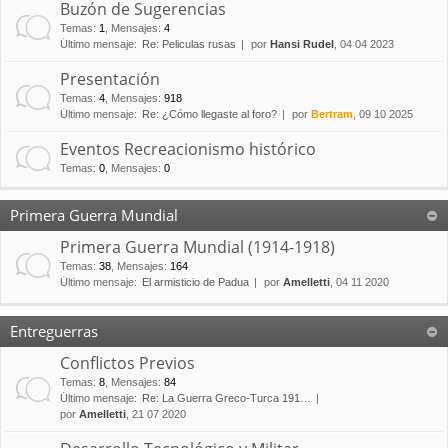
Buzón de Sugerencias
Temas
:
1
,
Mensajes
:
4
Último mensaje:
Re: Peliculas rusas
por
Hansi Rudel
, 04 04 2023
Presentación
Temas
:
4
,
Mensajes
:
918
Último mensaje:
Re: ¿Cómo llegaste al foro?
por
Bertram
, 09 10 2025
Eventos Recreacionismo histórico
Temas
:
0
,
Mensajes
:
0
Primera Guerra Mundial
Primera Guerra Mundial (1914-1918)
Temas
:
38
,
Mensajes
:
164
Último mensaje:
El armisticio de Padua
por
Amelletti
, 04 11 2020
Entreguerras
Conflictos Previos
Temas
:
8
,
Mensajes
:
84
Último mensaje:
Re: La Guerra Greco-Turca 191…
por
Amelletti
, 21 07 2020