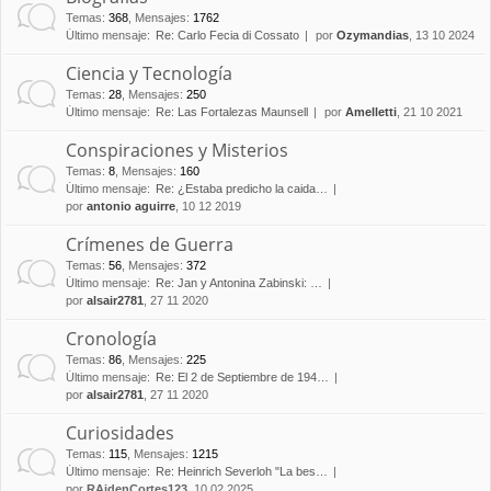
Temas
:
368
,
Mensajes
:
1762
Último mensaje:
Re: Carlo Fecia di Cossato
por
Ozymandias
, 13 10 2024
Ciencia y Tecnología
Temas
:
28
,
Mensajes
:
250
Último mensaje:
Re: Las Fortalezas Maunsell
por
Amelletti
, 21 10 2021
Conspiraciones y Misterios
Temas
:
8
,
Mensajes
:
160
Último mensaje:
Re: ¿Estaba predicho la caida…
por
antonio aguirre
, 10 12 2019
Crímenes de Guerra
Temas
:
56
,
Mensajes
:
372
Último mensaje:
Re: Jan y Antonina Zabinski: …
por
alsair2781
, 27 11 2020
Cronología
Temas
:
86
,
Mensajes
:
225
Último mensaje:
Re: El 2 de Septiembre de 194…
por
alsair2781
, 27 11 2020
Curiosidades
Temas
:
115
,
Mensajes
:
1215
Último mensaje:
Re: Heinrich Severloh "La bes…
por
RAidenCortes123
, 10 02 2025