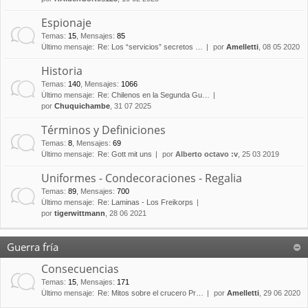
Espionaje
Temas
:
15
,
Mensajes
:
85
Último mensaje:
Re: Los “servicios” secretos …
por
Amelletti
, 08 05 2020
Historia
Temas
:
140
,
Mensajes
:
1066
Último mensaje:
Re: Chilenos en la Segunda Gu…
por
Chuquichambe
, 31 07 2025
Términos y Definiciones
Temas
:
8
,
Mensajes
:
69
Último mensaje:
Re: Gott mit uns
por
Alberto octavo :v
, 25 03 2019
Uniformes - Condecoraciones - Regalia
Temas
:
89
,
Mensajes
:
700
Último mensaje:
Re: Laminas - Los Freikorps
por
tigerwittmann
, 28 06 2021
Guerra fría
Consecuencias
Temas
:
15
,
Mensajes
:
171
Último mensaje:
Re: Mitos sobre el crucero Pr…
por
Amelletti
, 29 06 2020