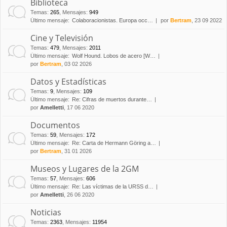
Biblioteca
Temas
:
265
,
Mensajes
:
949
Último mensaje:
Colaboracionistas. Europa occ…
por
Bertram
, 23 09 2022
Cine y Televisión
Temas
:
479
,
Mensajes
:
2011
Último mensaje:
Wolf Hound. Lobos de acero [W…
por
Bertram
, 03 02 2026
Datos y Estadísticas
Temas
:
9
,
Mensajes
:
109
Último mensaje:
Re: Cifras de muertos durante…
por
Amelletti
, 17 06 2020
Documentos
Temas
:
59
,
Mensajes
:
172
Último mensaje:
Re: Carta de Hermann Göring a…
por
Bertram
, 31 01 2026
Museos y Lugares de la 2GM
Temas
:
57
,
Mensajes
:
606
Último mensaje:
Re: Las víctimas de la URSS d…
por
Amelletti
, 26 06 2020
Noticias
Temas
:
2363
,
Mensajes
:
11954