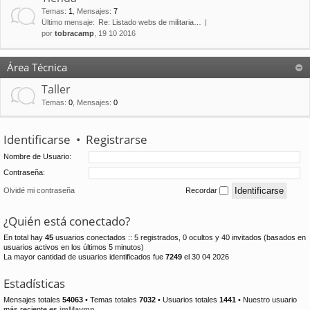
Temas
:
1
,
Mensajes
:
7
Último mensaje:
Re: Listado webs de militaria…
por
tobracamp
, 19 10 2016
Área Técnica
Taller
Temas
:
0
,
Mensajes
:
0
Identificarse
•
Registrarse
Nombre de Usuario:
Contraseña:
Olvidé mi contraseña
Recordar
¿Quién está conectado?
En total hay
45
usuarios conectados :: 5 registrados, 0 ocultos y 40 invitados (basados en
usuarios activos en los últimos 5 minutos)
La mayor cantidad de usuarios identificados fue
7249
el 30 04 2026
Estadísticas
Mensajes totales
54063
• Temas totales
7032
• Usuarios totales
1441
• Nuestro usuario
más reciente es
jmMaymn