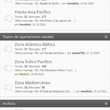
Último mensaje:
Re: Batalla de Berlín
por
Amelletti
, 14 06 2020
Frente Asia-Pacífico
Temas
:
21
,
Mensajes
:
177
Último mensaje:
Re: Hiroshima, 6 de agosto de…
por
Amelletti
, 24 10 2020
Teatro de operaciones navales
Zona Atlántico-Báltico
Temas
:
27
,
Mensajes
:
177
Último mensaje:
Re: La Patrulla del Norte
por
alsair2781
, 27 11 2020
Zona Índico-Pacífico
Temas
:
15
,
Mensajes
:
143
Último mensaje:
Re: The Murderers Row o "La l…
por
Marklen
, 16 09 2021
Zona Mediterráneo
Temas
:
16
,
Mensajes
:
59
Último mensaje:
Re: El Raid de Alejandría (Op…
por
Amelletti
, 21 10 2021
Archivo