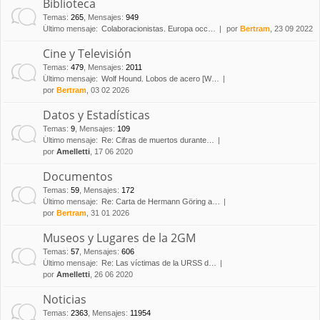
Biblioteca
Temas
:
265
,
Mensajes
:
949
Último mensaje:
Colaboracionistas. Europa occ…
por
Bertram
, 23 09 2022
Cine y Televisión
Temas
:
479
,
Mensajes
:
2011
Último mensaje:
Wolf Hound. Lobos de acero [W…
por
Bertram
, 03 02 2026
Datos y Estadísticas
Temas
:
9
,
Mensajes
:
109
Último mensaje:
Re: Cifras de muertos durante…
por
Amelletti
, 17 06 2020
Documentos
Temas
:
59
,
Mensajes
:
172
Último mensaje:
Re: Carta de Hermann Göring a…
por
Bertram
, 31 01 2026
Museos y Lugares de la 2GM
Temas
:
57
,
Mensajes
:
606
Último mensaje:
Re: Las víctimas de la URSS d…
por
Amelletti
, 26 06 2020
Noticias
Temas
:
2363
,
Mensajes
:
11954