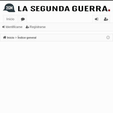
Inicio
or
de
eg
Identificarse
Registrarse
os
nt
ist
Inicio
Índice general
ifi
ra
ca
rs
rs
e
e