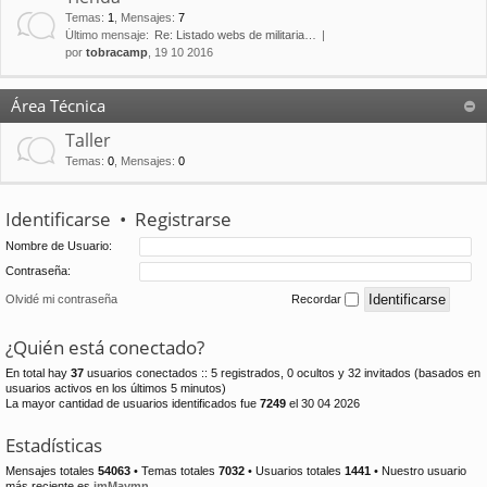
Temas
:
1
,
Mensajes
:
7
Último mensaje:
Re: Listado webs de militaria…
por
tobracamp
, 19 10 2016
Área Técnica
Taller
Temas
:
0
,
Mensajes
:
0
Identificarse
•
Registrarse
Nombre de Usuario:
Contraseña:
Olvidé mi contraseña
Recordar
¿Quién está conectado?
En total hay
37
usuarios conectados :: 5 registrados, 0 ocultos y 32 invitados (basados en
usuarios activos en los últimos 5 minutos)
La mayor cantidad de usuarios identificados fue
7249
el 30 04 2026
Estadísticas
Mensajes totales
54063
• Temas totales
7032
• Usuarios totales
1441
• Nuestro usuario
más reciente es
jmMaymn