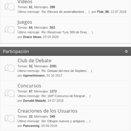
Vídeos
Temas
:
61
,
Mensajes
:
288
Último mensaje:
Re: Efectos de ametrallamient…
por
Flak_88
, 13 07 2018
Juegos
Temas
:
64
,
Mensajes
:
563
Último mensaje:
Re: Reservas "Los 300 de Drac…
por
Draco Ideas
, 23 04 2026
Participación
Club de Debate
Temas
:
52
,
Mensajes
:
2091
Último mensaje:
Re: Debate del mes de Septiem…
por
tigerwittmann
, 01 10 2017
Concursos
Temas
:
67
,
Mensajes
:
1272
Último mensaje:
Re: 100º Concurso de fotograf…
por
Donald Malarki
, 24 07 2018
Creaciones de los Usuarios
Temas
:
22
,
Mensajes
:
349
Último mensaje:
Re: Dibujos nuevos y antiguos…
por
Panzermig
, 04 09 2018