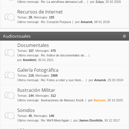
Último mensaje:
Re: La aerolínea alemana Luft…
por
Zalya
, 25 02 2026
Recursos de Internet
Temas
:
29
,
Mensajes
:
193
Último mensaje:
Re: Corazón Purpura
por
Amarok
, 08 01 2018
Audiovisuales
Documentales
Temas
:
107
,
Mensajes
:
475
Último mensaje:
Re: Índice de documentales de…
por
Amelletti
, 30 01 2021
Galería Fotográfica
Temas
:
218
,
Mensajes
:
1968
Último mensaje:
Re: Fotos a color y sus histo…
por
Amarok
, 25 03 2024
Ilustración Militar
Temas
:
144
,
Mensajes
:
312
Último mensaje:
Ilustraciones de Mariusz Kozik
por
Bertram
, 30 10 2025
Sonidos
Temas
:
45
,
Mensajes
:
146
Último mensaje:
Re: We'll Meet Again
por
James Doolittle
, 30 12 2017