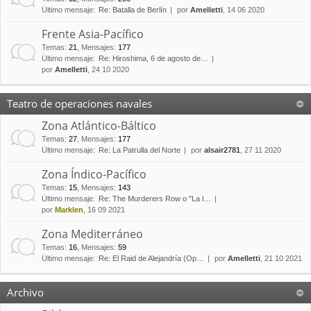
Último mensaje:
Re: Batalla de Berlín
por
Amelletti
, 14 06 2020
Frente Asia-Pacífico
Temas
:
21
,
Mensajes
:
177
Último mensaje:
Re: Hiroshima, 6 de agosto de…
por
Amelletti
, 24 10 2020
Teatro de operaciones navales
Zona Atlántico-Báltico
Temas
:
27
,
Mensajes
:
177
Último mensaje:
Re: La Patrulla del Norte
por
alsair2781
, 27 11 2020
Zona Índico-Pacífico
Temas
:
15
,
Mensajes
:
143
Último mensaje:
Re: The Murderers Row o "La l…
por
Marklen
, 16 09 2021
Zona Mediterráneo
Temas
:
16
,
Mensajes
:
59
Último mensaje:
Re: El Raid de Alejandría (Op…
por
Amelletti
, 21 10 2021
Archivo