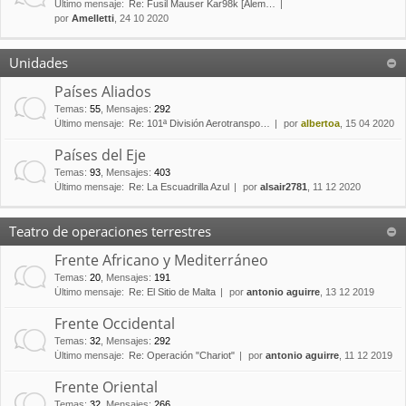
Último mensaje:
Re: Fusil Mauser Kar98k [Alem…
por
Amelletti
, 24 10 2020
Unidades
Países Aliados
Temas
:
55
,
Mensajes
:
292
Último mensaje:
Re: 101ª División Aerotranspo…
por
albertoa
, 15 04 2020
Países del Eje
Temas
:
93
,
Mensajes
:
403
Último mensaje:
Re: La Escuadrilla Azul
por
alsair2781
, 11 12 2020
Teatro de operaciones terrestres
Frente Africano y Mediterráneo
Temas
:
20
,
Mensajes
:
191
Último mensaje:
Re: El Sitio de Malta
por
antonio aguirre
, 13 12 2019
Frente Occidental
Temas
:
32
,
Mensajes
:
292
Último mensaje:
Re: Operación "Chariot"
por
antonio aguirre
, 11 12 2019
Frente Oriental
Temas
:
32
,
Mensajes
:
266