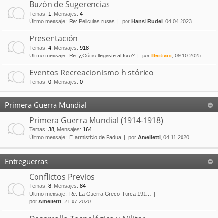
Buzón de Sugerencias
Temas
:
1
,
Mensajes
:
4
Último mensaje:
Re: Peliculas rusas
por
Hansi Rudel
, 04 04 2023
Presentación
Temas
:
4
,
Mensajes
:
918
Último mensaje:
Re: ¿Cómo llegaste al foro?
por
Bertram
, 09 10 2025
Eventos Recreacionismo histórico
Temas
:
0
,
Mensajes
:
0
Primera Guerra Mundial
Primera Guerra Mundial (1914-1918)
Temas
:
38
,
Mensajes
:
164
Último mensaje:
El armisticio de Padua
por
Amelletti
, 04 11 2020
Entreguerras
Conflictos Previos
Temas
:
8
,
Mensajes
:
84
Último mensaje:
Re: La Guerra Greco-Turca 191…
por
Amelletti
, 21 07 2020