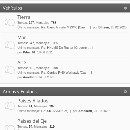
Vehículos
Tierra
Temas
:
127
,
Mensajes
:
786
Último mensaje:
Re: Carro Armato M13/40 [Carr…
por
Blitzen
, 28 02 2025
Mar
Temas
:
347
,
Mensajes
:
1035
Último mensaje:
Re: HNLMS De Ruyter [Crucero …
por
Pdro_91
, 18 06 2021
Aire
Temas
:
361
,
Mensajes
:
1070
Último mensaje:
Re: Curtiss P-40 Warhawk [Caz…
por
Amelletti
, 14 07 2021
Armas y Equipos
Países Aliados
Temas
:
41
,
Mensajes
:
207
Último mensaje:
Re: SIGABA (ECM)
por
Amelletti
, 24 10 2020
Países del Eje
Temas
:
54
,
Mensajes
:
319