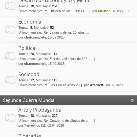
Desarrollo Tecnológico y Militar
Temas
:
18
,
Mensajes
:
251
Último mensaje:
Re: Historia de los Fusiles (…
por
Marklen
, 16 09 2021
Economía
Temas
:
5
,
Mensajes
:
52
Último mensaje:
Re: La crisis de los 20 años …
por
chatcomplete
, 15 09 2025
Política
Temas
:
20
,
Mensajes
:
114
Último mensaje:
Re: El 4 de noviembre de 1921…
por
chatcomplete
, 15 09 2025
Sociedad
Temas
:
12
,
Mensajes
:
112
Último mensaje:
Re: Los Felices Años 20
por
Amelletti
, 08 07 2020
Segunda Guerra Mundial
Arte y Propaganda
Temas
:
40
,
Mensajes
:
322
Último mensaje:
Re: Cuaderno de dibujos de un…
por
Tvnautico911
, 02 04 2026
Biografías