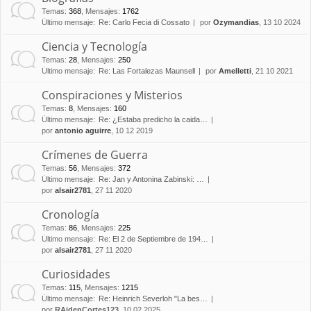
Temas
:
368
,
Mensajes
:
1762
Último mensaje:
Re: Carlo Fecia di Cossato
por
Ozymandias
, 13 10 2024
Ciencia y Tecnología
Temas
:
28
,
Mensajes
:
250
Último mensaje:
Re: Las Fortalezas Maunsell
por
Amelletti
, 21 10 2021
Conspiraciones y Misterios
Temas
:
8
,
Mensajes
:
160
Último mensaje:
Re: ¿Estaba predicho la caida…
por
antonio aguirre
, 10 12 2019
Crímenes de Guerra
Temas
:
56
,
Mensajes
:
372
Último mensaje:
Re: Jan y Antonina Zabinski: …
por
alsair2781
, 27 11 2020
Cronología
Temas
:
86
,
Mensajes
:
225
Último mensaje:
Re: El 2 de Septiembre de 194…
por
alsair2781
, 27 11 2020
Curiosidades
Temas
:
115
,
Mensajes
:
1215
Último mensaje:
Re: Heinrich Severloh "La bes…
por
RAidenCortes123
, 10 02 2025