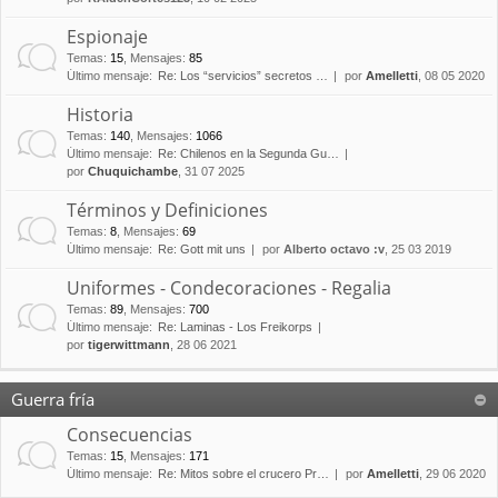
Espionaje
Temas
:
15
,
Mensajes
:
85
Último mensaje:
Re: Los “servicios” secretos …
por
Amelletti
, 08 05 2020
Historia
Temas
:
140
,
Mensajes
:
1066
Último mensaje:
Re: Chilenos en la Segunda Gu…
por
Chuquichambe
, 31 07 2025
Términos y Definiciones
Temas
:
8
,
Mensajes
:
69
Último mensaje:
Re: Gott mit uns
por
Alberto octavo :v
, 25 03 2019
Uniformes - Condecoraciones - Regalia
Temas
:
89
,
Mensajes
:
700
Último mensaje:
Re: Laminas - Los Freikorps
por
tigerwittmann
, 28 06 2021
Guerra fría
Consecuencias
Temas
:
15
,
Mensajes
:
171
Último mensaje:
Re: Mitos sobre el crucero Pr…
por
Amelletti
, 29 06 2020