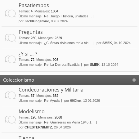
Pasatiempos
Temas
:
4
,
Mensajes
:
1804
Último mensaje:
Re: Juego: Historia, unidades…
por
JackKingstone
, 03 07 2024
Preguntas
Temas
:
280
,
Mensajes
:
2329
Último mensaje:
¿Cuántas divisiones tenía Ale…
por
SMEK
, 04 10 2024
¿Y si … ?
Temas
:
72
,
Mensajes
:
903
Último mensaje:
Re: La Derrota Evadida
por
SMEK
, 13 10 2024
Coleccionismo
Condecoraciones y Militaria
Temas
:
37
,
Mensajes
:
352
Último mensaje:
Re: Ayuda
por
00Cien
, 13 01 2026
Modelismo
Temas
:
198
,
Mensajes
:
2068
Último mensaje:
Re: Guerreras en Viena 1945 1…
por
CHESTERNIMITZ
, 26 04 2026
Tienda