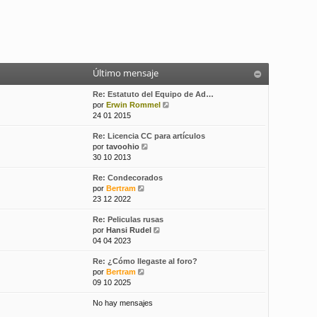
Último mensaje
Re: Estatuto del Equipo de Ad…
V
por
Erwin Rommel
e
24 01 2015
r
Re: Licencia CC para artículos
ú
V
por
tavoohio
l
e
30 10 2013
t
r
i
Re: Condecorados
ú
m
V
por
Bertram
l
o
e
23 12 2022
t
m
r
i
e
Re: Peliculas rusas
ú
m
n
V
por
Hansi Rudel
l
o
s
e
04 04 2023
t
m
a
r
i
e
j
Re: ¿Cómo llegaste al foro?
ú
m
n
e
V
por
Bertram
l
o
s
e
09 10 2025
t
m
a
r
i
e
j
No hay mensajes
ú
m
n
e
l
o
s