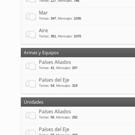
Temas
:
127
,
Mensajes
:
786
Mar
Temas
:
347
,
Mensajes
:
1035
Aire
Temas
:
361
,
Mensajes
:
1070
Armas y Equipos
Países Aliados
Temas
:
41
,
Mensajes
:
207
Países del Eje
Temas
:
54
,
Mensajes
:
319
Unidades
Países Aliados
Temas
:
55
,
Mensajes
:
292
Países del Eje