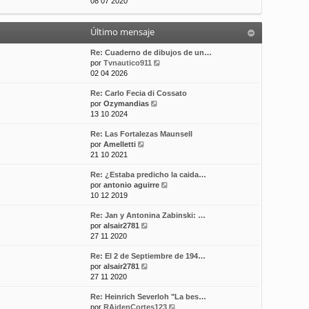
e
08 07 2020
t
m
a
r
i
e
j
ú
m
n
e
Último mensaje
l
o
s
t
m
a
i
Re: Cuaderno de dibujos de un…
e
j
m
V
por
Tvnautico911
n
e
o
e
02 04 2026
s
m
r
a
Re: Carlo Fecia di Cossato
e
ú
j
V
por
Ozymandias
n
l
e
e
13 10 2024
s
t
r
a
i
Re: Las Fortalezas Maunsell
ú
j
m
V
por
Amelletti
l
e
o
e
21 10 2021
t
m
r
i
e
Re: ¿Estaba predicho la caida…
ú
m
n
V
por
antonio aguirre
l
o
s
e
10 12 2019
t
m
a
r
i
e
j
Re: Jan y Antonina Zabinski: …
ú
m
n
e
V
por
alsair2781
l
o
s
e
27 11 2020
t
m
a
r
i
e
j
Re: El 2 de Septiembre de 194…
ú
m
n
e
V
por
alsair2781
l
o
s
e
27 11 2020
t
m
a
r
i
e
j
Re: Heinrich Severloh "La bes…
ú
m
n
e
V
por
RAidenCortes123
l
o
s