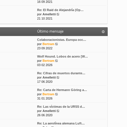
e
16 09 2021
s
t
r
a
i
Re: El Raid de Alejandría (Op…
ú
j
m
V
por
Amelletti
l
e
o
e
21 10 2021
t
m
r
i
e
ú
m
n
Último mensaje
l
o
s
t
m
a
i
Colaboracionistas. Europa occ…
e
j
V
m
por
Bertram
n
e
e
o
23 09 2022
s
r
m
a
Wolf Hound. Lobos de acero [W…
ú
e
j
V
por
Bertram
l
n
e
e
03 02 2026
t
s
r
i
a
Re: Cifras de muertos durante…
ú
m
j
V
por
Amelletti
l
o
e
e
17 06 2020
t
m
r
i
e
Re: Carta de Hermann Göring a…
ú
m
n
V
por
Bertram
l
o
s
e
31 01 2026
t
m
a
r
i
e
j
Re: Las víctimas de la URSS d…
ú
m
n
e
V
por
Amelletti
l
o
s
e
26 06 2020
t
m
a
r
i
e
j
Re: La aerolínea alemana Luft…
ú
m
n
e