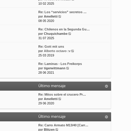
e
10 02 2025
t
m
a
r
i
e
j
Re: Los “servicios” secretos …
ú
m
n
e
V
por
Amelletti
l
o
s
e
08 05 2020
t
m
a
r
i
e
j
Re: Chilenos en la Segunda Gu…
ú
m
n
e
V
por
Chuquichambe
l
o
s
e
31 07 2025
t
m
a
r
i
e
j
Re: Gott mit uns
ú
m
n
e
V
por
Alberto octavo :v
l
o
s
e
25 03 2019
t
m
a
r
i
e
j
Re: Laminas - Los Freikorps
ú
m
n
e
V
por
tigerwittmann
l
o
s
e
28 06 2021
t
m
a
r
i
e
j
ú
m
n
e
Último mensaje
l
o
s
t
m
a
i
Re: Mitos sobre el crucero Pr…
e
j
V
m
por
Amelletti
n
e
e
o
29 06 2020
s
r
m
a
ú
e
j
Último mensaje
l
n
e
t
s
i
a
Re: Carro Armato M13/40 [Carr…
V
m
j
por
Blitzen