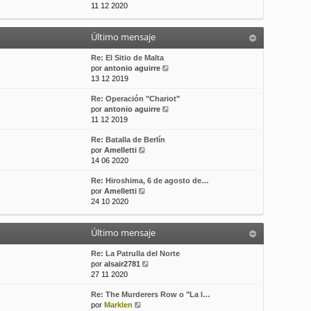
e
11 12 2020
t
s
r
i
a
ú
m
j
Último mensaje
l
o
e
t
m
i
Re: El Sitio de Malta
e
m
V
por
antonio aguirre
n
o
e
13 12 2019
s
m
r
a
Re: Operación "Chariot"
e
ú
j
V
por
antonio aguirre
n
l
e
e
11 12 2019
s
t
r
a
i
Re: Batalla de Berlín
ú
j
m
V
por
Amelletti
l
e
o
e
14 06 2020
t
m
r
i
e
Re: Hiroshima, 6 de agosto de…
ú
m
n
V
por
Amelletti
l
o
s
e
24 10 2020
t
m
a
r
i
e
j
ú
m
n
e
Último mensaje
l
o
s
t
m
a
i
Re: La Patrulla del Norte
e
j
m
V
por
alsair2781
n
e
o
e
27 11 2020
s
m
r
a
Re: The Murderers Row o "La l…
e
ú
j
V
por
Marklen
n
l
e