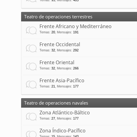
Temas
:
93
,
Mensajes
:
403
Teatro de operaciones terrestres
Frente Africano y Mediterráneo
Temas
:
20
,
Mensajes
:
191
Frente Occidental
Temas
:
32
,
Mensajes
:
292
Frente Oriental
Temas
:
32
,
Mensajes
:
266
Frente Asia-Pacífico
Temas
:
21
,
Mensajes
:
177
Teatro de operaciones navales
Zona Atlántico-Báltico
Temas
:
27
,
Mensajes
:
177
Zona Índico-Pacífico
Temas
:
15
,
Mensajes
:
143