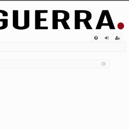
FA
de
eg
Q
nt
ist
ifi
ra
ca
rs
rs
e
e