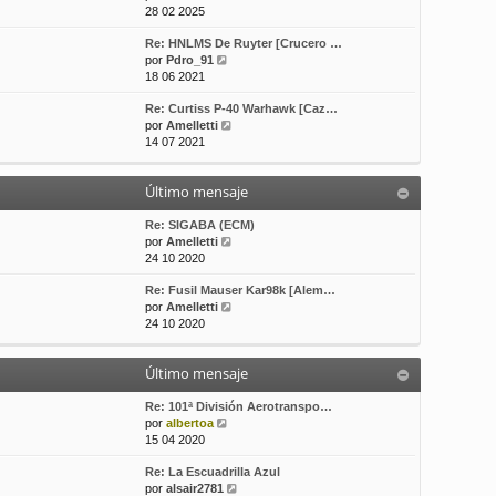
e
o
e
28 02 2025
r
m
Re: HNLMS De Ruyter [Crucero …
ú
e
V
por
Pdro_91
l
n
e
18 06 2021
t
s
r
i
a
Re: Curtiss P-40 Warhawk [Caz…
ú
m
j
V
por
Amelletti
l
o
e
e
14 07 2021
t
m
r
i
e
ú
m
n
Último mensaje
l
o
s
t
m
a
i
Re: SIGABA (ECM)
e
j
m
V
por
Amelletti
n
e
o
e
24 10 2020
s
m
r
a
Re: Fusil Mauser Kar98k [Alem…
e
ú
j
V
por
Amelletti
n
l
e
e
24 10 2020
s
t
r
a
i
ú
j
m
Último mensaje
l
e
o
t
m
i
Re: 101ª División Aerotranspo…
e
V
m
por
albertoa
n
e
o
15 04 2020
s
r
m
a
Re: La Escuadrilla Azul
ú
e
j
V
por
alsair2781
l
n
e