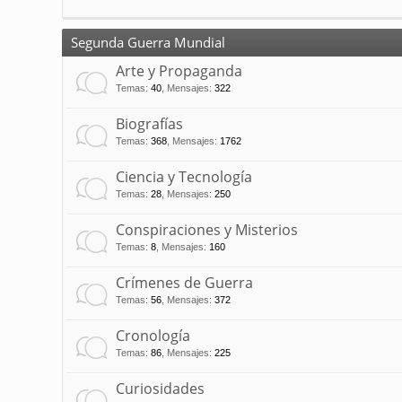
Segunda Guerra Mundial
Arte y Propaganda
Temas
:
40
,
Mensajes
:
322
Biografías
Temas
:
368
,
Mensajes
:
1762
Ciencia y Tecnología
Temas
:
28
,
Mensajes
:
250
Conspiraciones y Misterios
Temas
:
8
,
Mensajes
:
160
Crímenes de Guerra
Temas
:
56
,
Mensajes
:
372
Cronología
Temas
:
86
,
Mensajes
:
225
Curiosidades