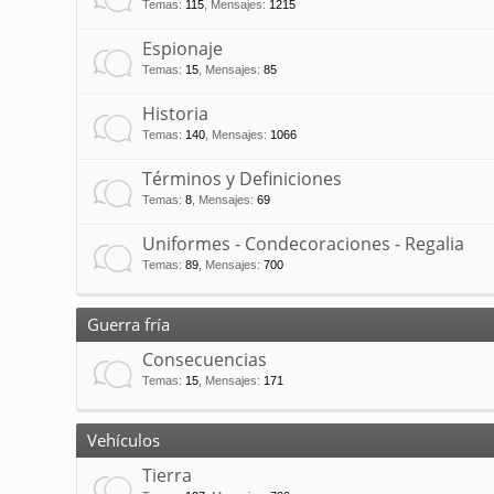
Temas
:
115
,
Mensajes
:
1215
Espionaje
Temas
:
15
,
Mensajes
:
85
Historia
Temas
:
140
,
Mensajes
:
1066
Términos y Definiciones
Temas
:
8
,
Mensajes
:
69
Uniformes - Condecoraciones - Regalia
Temas
:
89
,
Mensajes
:
700
Guerra fría
Consecuencias
Temas
:
15
,
Mensajes
:
171
Vehículos
Tierra