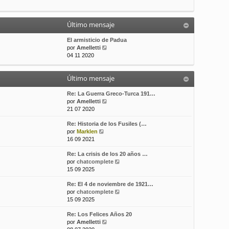
t
m
a
i
e
j
m
n
e
Último mensaje
o
s
m
a
El armisticio de Padua
e
j
V
por
Amelletti
n
e
e
04 11 2020
s
r
a
ú
j
Último mensaje
l
e
t
i
Re: La Guerra Greco-Turca 191…
m
V
por
Amelletti
o
e
21 07 2020
m
r
Re: Historia de los Fusiles (…
e
ú
V
por
Marklen
n
l
e
16 09 2021
s
t
r
a
i
Re: La crisis de los 20 años …
ú
j
m
V
por
chatcomplete
l
e
o
e
15 09 2025
t
m
r
i
e
Re: El 4 de noviembre de 1921…
ú
m
n
V
por
chatcomplete
l
o
s
e
15 09 2025
t
m
a
r
i
e
j
Re: Los Felices Años 20
ú
m
n
e
V
por
Amelletti
l
o
s