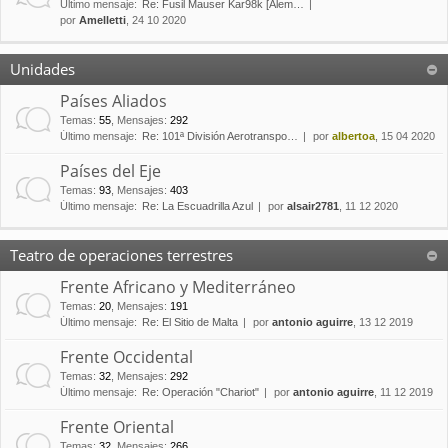
Último mensaje:
Re: Fusil Mauser Kar98k [Alem…
por
Amelletti
, 24 10 2020
Unidades
Países Aliados
Temas
:
55
,
Mensajes
:
292
Último mensaje:
Re: 101ª División Aerotranspo…
por
albertoa
, 15 04 2020
Países del Eje
Temas
:
93
,
Mensajes
:
403
Último mensaje:
Re: La Escuadrilla Azul
por
alsair2781
, 11 12 2020
Teatro de operaciones terrestres
Frente Africano y Mediterráneo
Temas
:
20
,
Mensajes
:
191
Último mensaje:
Re: El Sitio de Malta
por
antonio aguirre
, 13 12 2019
Frente Occidental
Temas
:
32
,
Mensajes
:
292
Último mensaje:
Re: Operación "Chariot"
por
antonio aguirre
, 11 12 2019
Frente Oriental
Temas
:
32
,
Mensajes
:
266