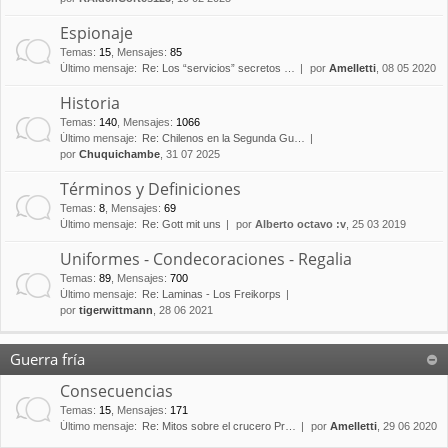
Espionaje
Temas
:
15
,
Mensajes
:
85
Último mensaje:
Re: Los “servicios” secretos …
por
Amelletti
, 08 05 2020
Historia
Temas
:
140
,
Mensajes
:
1066
Último mensaje:
Re: Chilenos en la Segunda Gu…
por
Chuquichambe
, 31 07 2025
Términos y Definiciones
Temas
:
8
,
Mensajes
:
69
Último mensaje:
Re: Gott mit uns
por
Alberto octavo :v
, 25 03 2019
Uniformes - Condecoraciones - Regalia
Temas
:
89
,
Mensajes
:
700
Último mensaje:
Re: Laminas - Los Freikorps
por
tigerwittmann
, 28 06 2021
Guerra fría
Consecuencias
Temas
:
15
,
Mensajes
:
171
Último mensaje:
Re: Mitos sobre el crucero Pr…
por
Amelletti
, 29 06 2020