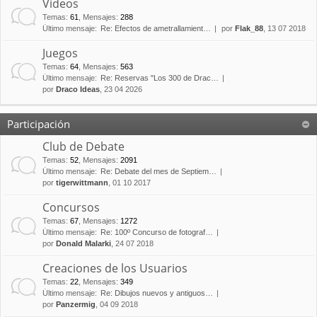
Vídeos
Temas
:
61
,
Mensajes
:
288
Último mensaje:
Re: Efectos de ametrallamient…
por
Flak_88
, 13 07 2018
Juegos
Temas
:
64
,
Mensajes
:
563
Último mensaje:
Re: Reservas "Los 300 de Drac…
por
Draco Ideas
, 23 04 2026
Participación
Club de Debate
Temas
:
52
,
Mensajes
:
2091
Último mensaje:
Re: Debate del mes de Septiem…
por
tigerwittmann
, 01 10 2017
Concursos
Temas
:
67
,
Mensajes
:
1272
Último mensaje:
Re: 100º Concurso de fotograf…
por
Donald Malarki
, 24 07 2018
Creaciones de los Usuarios
Temas
:
22
,
Mensajes
:
349
Último mensaje:
Re: Dibujos nuevos y antiguos…
por
Panzermig
, 04 09 2018