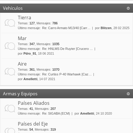
Vehículos
Tierra
Temas
:
127
,
Mensajes
:
786
Último mensaje:
Re: Carro Armato M13/40 [Carr…
por
Blitzen
, 28 02 2025
Mar
Temas
:
347
,
Mensajes
:
1035
Último mensaje:
Re: HNLMS De Ruyter [Crucero …
por
Pdro_91
, 18 06 2021
Aire
Temas
:
361
,
Mensajes
:
1070
Último mensaje:
Re: Curtiss P-40 Warhawk [Caz…
por
Amelletti
, 14 07 2021
Armas y Equipos
Países Aliados
Temas
:
41
,
Mensajes
:
207
Último mensaje:
Re: SIGABA (ECM)
por
Amelletti
, 24 10 2020
Países del Eje
Temas
:
54
,
Mensajes
:
319