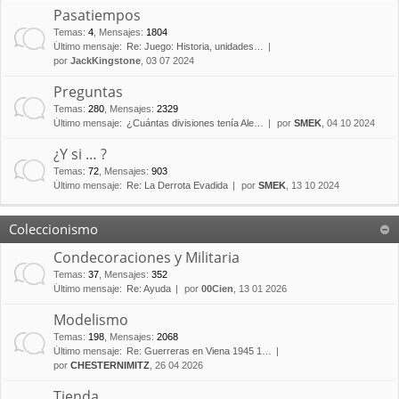
Pasatiempos
Temas
:
4
,
Mensajes
:
1804
Último mensaje:
Re: Juego: Historia, unidades…
por
JackKingstone
, 03 07 2024
Preguntas
Temas
:
280
,
Mensajes
:
2329
Último mensaje:
¿Cuántas divisiones tenía Ale…
por
SMEK
, 04 10 2024
¿Y si … ?
Temas
:
72
,
Mensajes
:
903
Último mensaje:
Re: La Derrota Evadida
por
SMEK
, 13 10 2024
Coleccionismo
Condecoraciones y Militaria
Temas
:
37
,
Mensajes
:
352
Último mensaje:
Re: Ayuda
por
00Cien
, 13 01 2026
Modelismo
Temas
:
198
,
Mensajes
:
2068
Último mensaje:
Re: Guerreras en Viena 1945 1…
por
CHESTERNIMITZ
, 26 04 2026
Tienda