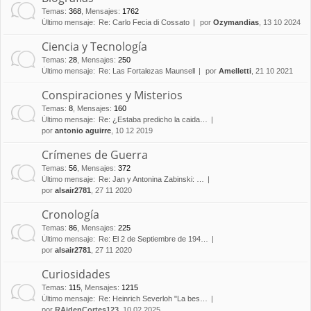
Temas
:
368
,
Mensajes
:
1762
Último mensaje:
Re: Carlo Fecia di Cossato
por
Ozymandias
, 13 10 2024
Ciencia y Tecnología
Temas
:
28
,
Mensajes
:
250
Último mensaje:
Re: Las Fortalezas Maunsell
por
Amelletti
, 21 10 2021
Conspiraciones y Misterios
Temas
:
8
,
Mensajes
:
160
Último mensaje:
Re: ¿Estaba predicho la caida…
por
antonio aguirre
, 10 12 2019
Crímenes de Guerra
Temas
:
56
,
Mensajes
:
372
Último mensaje:
Re: Jan y Antonina Zabinski: …
por
alsair2781
, 27 11 2020
Cronología
Temas
:
86
,
Mensajes
:
225
Último mensaje:
Re: El 2 de Septiembre de 194…
por
alsair2781
, 27 11 2020
Curiosidades
Temas
:
115
,
Mensajes
:
1215
Último mensaje:
Re: Heinrich Severloh "La bes…
por
RAidenCortes123
, 10 02 2025