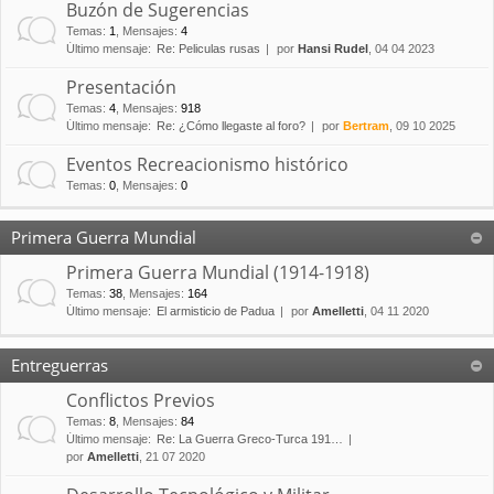
Buzón de Sugerencias
Temas
:
1
,
Mensajes
:
4
Último mensaje:
Re: Peliculas rusas
por
Hansi Rudel
, 04 04 2023
Presentación
Temas
:
4
,
Mensajes
:
918
Último mensaje:
Re: ¿Cómo llegaste al foro?
por
Bertram
, 09 10 2025
Eventos Recreacionismo histórico
Temas
:
0
,
Mensajes
:
0
Primera Guerra Mundial
Primera Guerra Mundial (1914-1918)
Temas
:
38
,
Mensajes
:
164
Último mensaje:
El armisticio de Padua
por
Amelletti
, 04 11 2020
Entreguerras
Conflictos Previos
Temas
:
8
,
Mensajes
:
84
Último mensaje:
Re: La Guerra Greco-Turca 191…
por
Amelletti
, 21 07 2020