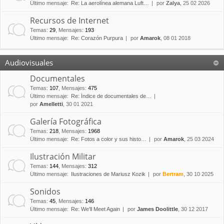
Último mensaje:
Re: La aerolínea alemana Luft…
por
Zalya
, 25 02 2026
Recursos de Internet
Temas
:
29
,
Mensajes
:
193
Último mensaje:
Re: Corazón Purpura
por
Amarok
, 08 01 2018
Audiovisuales
Documentales
Temas
:
107
,
Mensajes
:
475
Último mensaje:
Re: Índice de documentales de…
por
Amelletti
, 30 01 2021
Galería Fotográfica
Temas
:
218
,
Mensajes
:
1968
Último mensaje:
Re: Fotos a color y sus histo…
por
Amarok
, 25 03 2024
Ilustración Militar
Temas
:
144
,
Mensajes
:
312
Último mensaje:
Ilustraciones de Mariusz Kozik
por
Bertram
, 30 10 2025
Sonidos
Temas
:
45
,
Mensajes
:
146
Último mensaje:
Re: We'll Meet Again
por
James Doolittle
, 30 12 2017