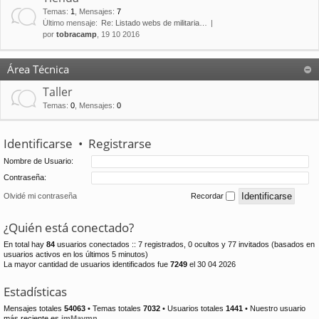
Temas
:
1
,
Mensajes
:
7
Último mensaje:
Re: Listado webs de militaria…
por
tobracamp
, 19 10 2016
Área Técnica
Taller
Temas
:
0
,
Mensajes
:
0
Identificarse
•
Registrarse
Nombre de Usuario:
Contraseña:
Olvidé mi contraseña
Recordar
¿Quién está conectado?
En total hay
84
usuarios conectados :: 7 registrados, 0 ocultos y 77 invitados (basados en
usuarios activos en los últimos 5 minutos)
La mayor cantidad de usuarios identificados fue
7249
el 30 04 2026
Estadísticas
Mensajes totales
54063
• Temas totales
7032
• Usuarios totales
1441
• Nuestro usuario
más reciente es
jmMaymn