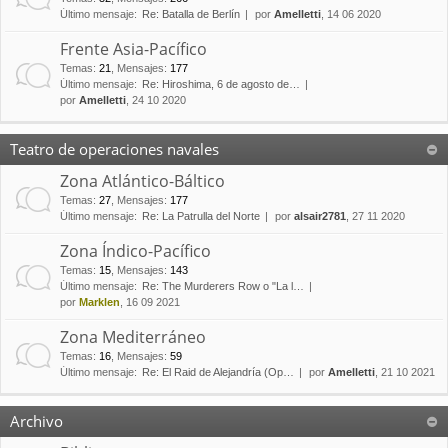
Último mensaje:
Re: Batalla de Berlín
por
Amelletti
, 14 06 2020
Frente Asia-Pacífico
Temas
:
21
,
Mensajes
:
177
Último mensaje:
Re: Hiroshima, 6 de agosto de…
por
Amelletti
, 24 10 2020
Teatro de operaciones navales
Zona Atlántico-Báltico
Temas
:
27
,
Mensajes
:
177
Último mensaje:
Re: La Patrulla del Norte
por
alsair2781
, 27 11 2020
Zona Índico-Pacífico
Temas
:
15
,
Mensajes
:
143
Último mensaje:
Re: The Murderers Row o "La l…
por
Marklen
, 16 09 2021
Zona Mediterráneo
Temas
:
16
,
Mensajes
:
59
Último mensaje:
Re: El Raid de Alejandría (Op…
por
Amelletti
, 21 10 2021
Archivo