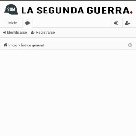
Inicio
or
de
eg
Identificarse
Registrarse
os
nt
ist
Inicio
Índice general
ifi
ra
ca
rs
rs
e
e