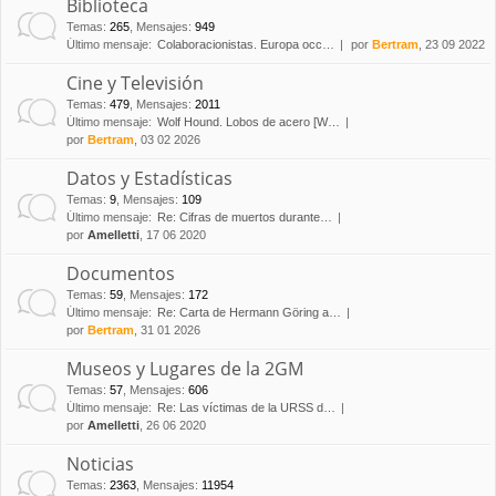
Biblioteca
Temas
:
265
,
Mensajes
:
949
Último mensaje:
Colaboracionistas. Europa occ…
por
Bertram
, 23 09 2022
Cine y Televisión
Temas
:
479
,
Mensajes
:
2011
Último mensaje:
Wolf Hound. Lobos de acero [W…
por
Bertram
, 03 02 2026
Datos y Estadísticas
Temas
:
9
,
Mensajes
:
109
Último mensaje:
Re: Cifras de muertos durante…
por
Amelletti
, 17 06 2020
Documentos
Temas
:
59
,
Mensajes
:
172
Último mensaje:
Re: Carta de Hermann Göring a…
por
Bertram
, 31 01 2026
Museos y Lugares de la 2GM
Temas
:
57
,
Mensajes
:
606
Último mensaje:
Re: Las víctimas de la URSS d…
por
Amelletti
, 26 06 2020
Noticias
Temas
:
2363
,
Mensajes
:
11954