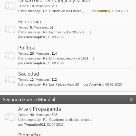
Desarrollo Tecnológico y Militar
Temas
:
18
,
Mensajes
:
251
Último mensaje:
Re: Historia de los Fusiles (…
por
Marklen
, 16 09 2021
Economía
Temas
:
5
,
Mensajes
:
52
Último mensaje:
Re: La crisis de los 20 años …
por
chatcomplete
, 15 09 2025
Política
Temas
:
20
,
Mensajes
:
114
Último mensaje:
Re: El 4 de noviembre de 1921…
por
chatcomplete
, 15 09 2025
Sociedad
Temas
:
12
,
Mensajes
:
112
Último mensaje:
Re: Los Felices Años 20
por
Amelletti
, 08 07 2020
Segunda Guerra Mundial
Arte y Propaganda
Temas
:
40
,
Mensajes
:
322
Último mensaje:
Re: Cuaderno de dibujos de un…
por
Tvnautico911
, 02 04 2026
Biografías