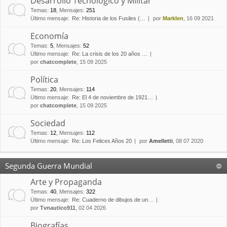
Desarrollo Tecnológico y Militar
Temas
:
18
,
Mensajes
:
251
Último mensaje:
Re: Historia de los Fusiles (…
por
Marklen
, 16 09 2021
Economía
Temas
:
5
,
Mensajes
:
52
Último mensaje:
Re: La crisis de los 20 años …
por
chatcomplete
, 15 09 2025
Política
Temas
:
20
,
Mensajes
:
114
Último mensaje:
Re: El 4 de noviembre de 1921…
por
chatcomplete
, 15 09 2025
Sociedad
Temas
:
12
,
Mensajes
:
112
Último mensaje:
Re: Los Felices Años 20
por
Amelletti
, 08 07 2020
Segunda Guerra Mundial
Arte y Propaganda
Temas
:
40
,
Mensajes
:
322
Último mensaje:
Re: Cuaderno de dibujos de un…
por
Tvnautico911
, 02 04 2026
Biografías