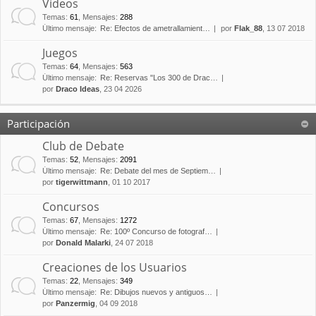
Vídeos
Temas
:
61
,
Mensajes
:
288
Último mensaje:
Re: Efectos de ametrallamient…
por
Flak_88
, 13 07 2018
Juegos
Temas
:
64
,
Mensajes
:
563
Último mensaje:
Re: Reservas "Los 300 de Drac…
por
Draco Ideas
, 23 04 2026
Participación
Club de Debate
Temas
:
52
,
Mensajes
:
2091
Último mensaje:
Re: Debate del mes de Septiem…
por
tigerwittmann
, 01 10 2017
Concursos
Temas
:
67
,
Mensajes
:
1272
Último mensaje:
Re: 100º Concurso de fotograf…
por
Donald Malarki
, 24 07 2018
Creaciones de los Usuarios
Temas
:
22
,
Mensajes
:
349
Último mensaje:
Re: Dibujos nuevos y antiguos…
por
Panzermig
, 04 09 2018