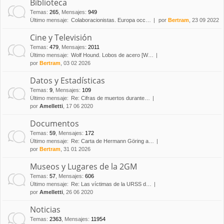
Biblioteca
Temas
:
265
,
Mensajes
:
949
Último mensaje:
Colaboracionistas. Europa occ…
por
Bertram
, 23 09 2022
Cine y Televisión
Temas
:
479
,
Mensajes
:
2011
Último mensaje:
Wolf Hound. Lobos de acero [W…
por
Bertram
, 03 02 2026
Datos y Estadísticas
Temas
:
9
,
Mensajes
:
109
Último mensaje:
Re: Cifras de muertos durante…
por
Amelletti
, 17 06 2020
Documentos
Temas
:
59
,
Mensajes
:
172
Último mensaje:
Re: Carta de Hermann Göring a…
por
Bertram
, 31 01 2026
Museos y Lugares de la 2GM
Temas
:
57
,
Mensajes
:
606
Último mensaje:
Re: Las víctimas de la URSS d…
por
Amelletti
, 26 06 2020
Noticias
Temas
:
2363
,
Mensajes
:
11954