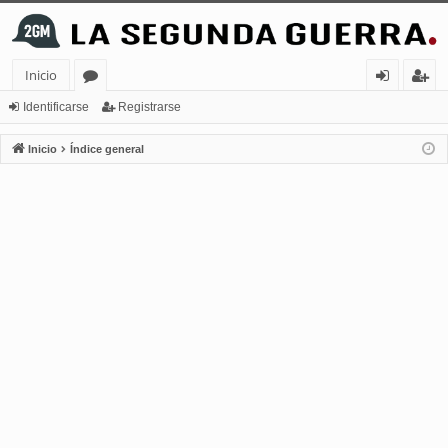
Inicio
or
de
eg
Identificarse
Registrarse
os
nt
ist
Inicio
Índice general
ifi
ra
ca
rs
rs
e
e