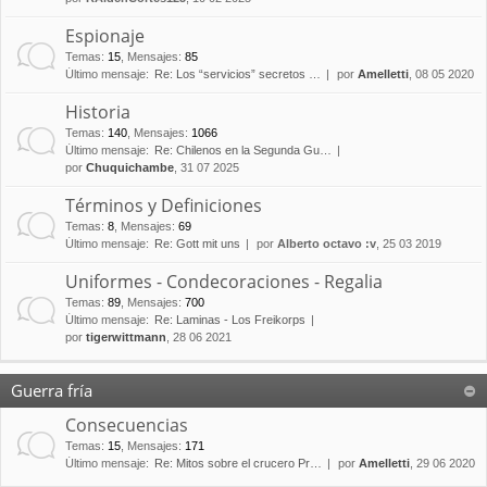
Espionaje
Temas
:
15
,
Mensajes
:
85
Último mensaje:
Re: Los “servicios” secretos …
por
Amelletti
, 08 05 2020
Historia
Temas
:
140
,
Mensajes
:
1066
Último mensaje:
Re: Chilenos en la Segunda Gu…
por
Chuquichambe
, 31 07 2025
Términos y Definiciones
Temas
:
8
,
Mensajes
:
69
Último mensaje:
Re: Gott mit uns
por
Alberto octavo :v
, 25 03 2019
Uniformes - Condecoraciones - Regalia
Temas
:
89
,
Mensajes
:
700
Último mensaje:
Re: Laminas - Los Freikorps
por
tigerwittmann
, 28 06 2021
Guerra fría
Consecuencias
Temas
:
15
,
Mensajes
:
171
Último mensaje:
Re: Mitos sobre el crucero Pr…
por
Amelletti
, 29 06 2020