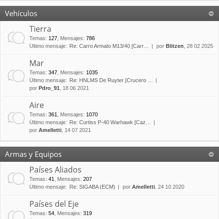
Vehículos
Tierra
Temas
:
127
,
Mensajes
:
786
Último mensaje:
Re: Carro Armato M13/40 [Carr…
por
Blitzen
, 28 02 2025
Mar
Temas
:
347
,
Mensajes
:
1035
Último mensaje:
Re: HNLMS De Ruyter [Crucero …
por
Pdro_91
, 18 06 2021
Aire
Temas
:
361
,
Mensajes
:
1070
Último mensaje:
Re: Curtiss P-40 Warhawk [Caz…
por
Amelletti
, 14 07 2021
Armas y Equipos
Países Aliados
Temas
:
41
,
Mensajes
:
207
Último mensaje:
Re: SIGABA (ECM)
por
Amelletti
, 24 10 2020
Países del Eje
Temas
:
54
,
Mensajes
:
319