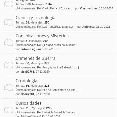
Temas
:
368
,
Mensajes
:
1762
Último mensaje:
Re: Carlo Fecia di Cossato
por
Ozymandias
, 13 10 2024
Ciencia y Tecnología
Temas
:
28
,
Mensajes
:
250
Último mensaje:
Re: Las Fortalezas Maunsell
por
Amelletti
, 21 10 2021
Conspiraciones y Misterios
Temas
:
8
,
Mensajes
:
160
Último mensaje:
Re: ¿Estaba predicho la caida…
por
antonio aguirre
, 10 12 2019
Crímenes de Guerra
Temas
:
56
,
Mensajes
:
372
Último mensaje:
Re: Jan y Antonina Zabinski: …
por
alsair2781
, 27 11 2020
Cronología
Temas
:
86
,
Mensajes
:
225
Último mensaje:
Re: El 2 de Septiembre de 194…
por
alsair2781
, 27 11 2020
Curiosidades
Temas
:
115
,
Mensajes
:
1215
Último mensaje:
Re: Heinrich Severloh "La bes…
por
RAidenCortes123
, 10 02 2025