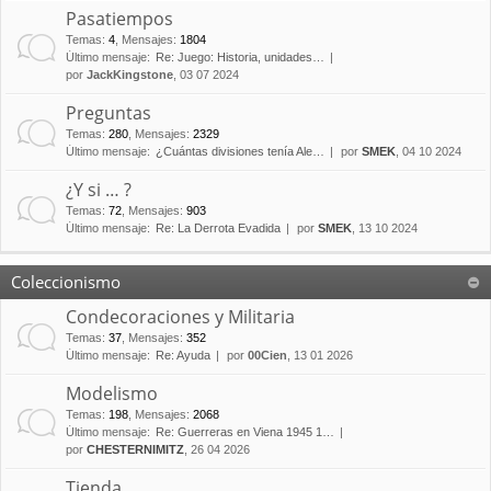
Pasatiempos
Temas
:
4
,
Mensajes
:
1804
Último mensaje:
Re: Juego: Historia, unidades…
por
JackKingstone
, 03 07 2024
Preguntas
Temas
:
280
,
Mensajes
:
2329
Último mensaje:
¿Cuántas divisiones tenía Ale…
por
SMEK
, 04 10 2024
¿Y si … ?
Temas
:
72
,
Mensajes
:
903
Último mensaje:
Re: La Derrota Evadida
por
SMEK
, 13 10 2024
Coleccionismo
Condecoraciones y Militaria
Temas
:
37
,
Mensajes
:
352
Último mensaje:
Re: Ayuda
por
00Cien
, 13 01 2026
Modelismo
Temas
:
198
,
Mensajes
:
2068
Último mensaje:
Re: Guerreras en Viena 1945 1…
por
CHESTERNIMITZ
, 26 04 2026
Tienda