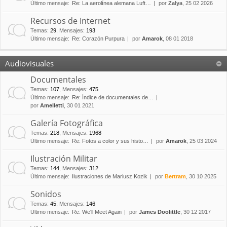
Último mensaje:
Re: La aerolínea alemana Luft…
por
Zalya
, 25 02 2026
Recursos de Internet
Temas
:
29
,
Mensajes
:
193
Último mensaje:
Re: Corazón Purpura
por
Amarok
, 08 01 2018
Audiovisuales
Documentales
Temas
:
107
,
Mensajes
:
475
Último mensaje:
Re: Índice de documentales de…
por
Amelletti
, 30 01 2021
Galería Fotográfica
Temas
:
218
,
Mensajes
:
1968
Último mensaje:
Re: Fotos a color y sus histo…
por
Amarok
, 25 03 2024
Ilustración Militar
Temas
:
144
,
Mensajes
:
312
Último mensaje:
Ilustraciones de Mariusz Kozik
por
Bertram
, 30 10 2025
Sonidos
Temas
:
45
,
Mensajes
:
146
Último mensaje:
Re: We'll Meet Again
por
James Doolittle
, 30 12 2017