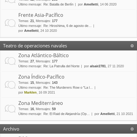
Último mensaje:
Re: Batalla de Berlín
por
Amelletti
, 14 06 2020
Frente Asia-Pacífico
Temas
:
21
,
Mensajes
:
177
Último mensaje:
Re: Hiroshima, 6 de agosto de…
por
Amelletti
, 24 10 2020
Teatro de operaciones navales
Zona Atlántico-Báltico
Temas
:
27
,
Mensajes
:
177
Último mensaje:
Re: La Patrulla del Norte
por
alsair2781
, 27 11 2020
Zona Índico-Pacífico
Temas
:
15
,
Mensajes
:
143
Último mensaje:
Re: The Murderers Row o "La l…
por
Marklen
, 16 09 2021
Zona Mediterráneo
Temas
:
16
,
Mensajes
:
59
Último mensaje:
Re: El Raid de Alejandría (Op…
por
Amelletti
, 21 10 2021
Archivo