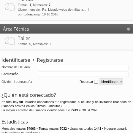
Temas
:
1
,
Mensajes
:
7
Último mensaje:
Re: Listado webs de militaria…
por
tobracamp
, 19 10 2016
Área Técnica
Taller
Temas
:
0
,
Mensajes
:
0
Identificarse
•
Registrarse
Nombre de Usuario:
Contraseña:
Olvidé mi contraseña
Recordar
¿Quién está conectado?
En total hay
90
usuarios conectados :: 6 registrados, 0 ocultos y 84 invitados (basados en
usuarios activos en los últimos 5 minutos)
La mayor cantidad de usuarios identificados fue
7249
el 30 04 2026
Estadísticas
Mensajes totales
54063
• Temas totales
7032
• Usuarios totales
1441
• Nuestro usuario
más reciente es
jmMaymn