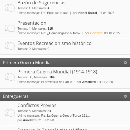
Buzón de Sugerencias
Temas
:
1
,
Mensajes
:
4
Último mensaje:
Re: Peliculas rusas
por
Hansi Rudel
, 04 04 2023
Presentación
Temas
:
4
,
Mensajes
:
918
Último mensaje:
Re: ¿Cómo llegaste al foro?
por
Bertram
, 09 10 2025
Eventos Recreacionismo histórico
Temas
:
0
,
Mensajes
:
0
Primera Guerra Mundial
Primera Guerra Mundial (1914-1918)
Temas
:
38
,
Mensajes
:
164
Último mensaje:
El armisticio de Padua
por
Amelletti
, 04 11 2020
Entreguerras
Conflictos Previos
Temas
:
8
,
Mensajes
:
84
Último mensaje:
Re: La Guerra Greco-Turca 191…
por
Amelletti
, 21 07 2020