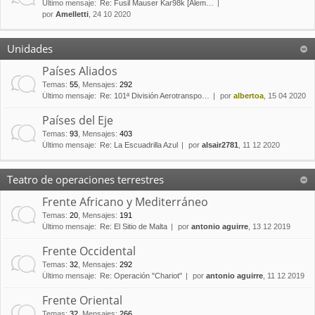
Último mensaje:
Re: Fusil Mauser Kar98k [Alem…
por
Amelletti
, 24 10 2020
Unidades
Países Aliados
Temas
:
55
,
Mensajes
:
292
Último mensaje:
Re: 101ª División Aerotranspo…
por
albertoa
, 15 04 2020
Países del Eje
Temas
:
93
,
Mensajes
:
403
Último mensaje:
Re: La Escuadrilla Azul
por
alsair2781
, 11 12 2020
Teatro de operaciones terrestres
Frente Africano y Mediterráneo
Temas
:
20
,
Mensajes
:
191
Último mensaje:
Re: El Sitio de Malta
por
antonio aguirre
, 13 12 2019
Frente Occidental
Temas
:
32
,
Mensajes
:
292
Último mensaje:
Re: Operación "Chariot"
por
antonio aguirre
, 11 12 2019
Frente Oriental
Temas
:
32
,
Mensajes
:
266