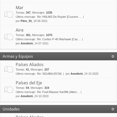
Mar
Temas
:
347
,
Mensajes
:
1035
Último mensaje:
Re: HNLMS De Ruyter [Crucero …
por
Pdro_91
, 18 06 2021
Aire
Temas
:
361
,
Mensajes
:
1070
Último mensaje:
Re: Curtiss P-40 Warhawk [Caz…
por
Amelletti
, 14 07 2021
Armas y Equipos
Países Aliados
Temas
:
41
,
Mensajes
:
207
Último mensaje:
Re: SIGABA (ECM)
por
Amelletti
, 24 10 2020
Países del Eje
Temas
:
54
,
Mensajes
:
319
Último mensaje:
Re: Fusil Mauser Kar98k [Alem…
por
Amelletti
, 24 10 2020
Unidades