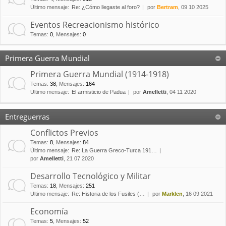
Último mensaje:
Re: ¿Cómo llegaste al foro?
por
Bertram
, 09 10 2025
Eventos Recreacionismo histórico
Temas
:
0
,
Mensajes
:
0
Primera Guerra Mundial
Primera Guerra Mundial (1914-1918)
Temas
:
38
,
Mensajes
:
164
Último mensaje:
El armisticio de Padua
por
Amelletti
, 04 11 2020
Entreguerras
Conflictos Previos
Temas
:
8
,
Mensajes
:
84
Último mensaje:
Re: La Guerra Greco-Turca 191…
por
Amelletti
, 21 07 2020
Desarrollo Tecnológico y Militar
Temas
:
18
,
Mensajes
:
251
Último mensaje:
Re: Historia de los Fusiles (…
por
Marklen
, 16 09 2021
Economía
Temas
:
5
,
Mensajes
:
52