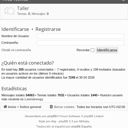
Taller
Temas
:
0
,
Mensajes
:
0
Identificarse
•
Registrarse
Nombre de Usuario:
Contraseña:
Olvidé mi contraseña
Recordar
¿Quién está conectado?
En total hay
205
usuarios conectados :: 7 registrados, 0 ocultos y 198 invitados (basados
en usuarios activos en los últimos 5 minutos)
La mayor cantidad de usuarios identificados fue
7249
el 30 04 2026
Estadísticas
Mensajes totales
54063
• Temas totales
7032
• Usuarios totales
1440
• Nuestro usuario
más reciente es
Lewisboogy
Inicio
Índice general
Borrar cookies
Todos los horarios son
UTC+02:00
Desarrollado por
phpBB
® Forum Software © phpBB Limited
Style por
Arty
- phpBB 3.3 por MrGaby
Traducción al español por
phpBB España