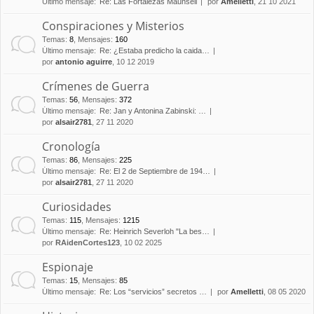
Último mensaje:
Re: Las Fortalezas Maunsell
por
Amelletti
, 21 10 2021
Conspiraciones y Misterios
Temas
:
8
,
Mensajes
:
160
Último mensaje:
Re: ¿Estaba predicho la caida…
por
antonio aguirre
, 10 12 2019
Crímenes de Guerra
Temas
:
56
,
Mensajes
:
372
Último mensaje:
Re: Jan y Antonina Zabinski: …
por
alsair2781
, 27 11 2020
Cronología
Temas
:
86
,
Mensajes
:
225
Último mensaje:
Re: El 2 de Septiembre de 194…
por
alsair2781
, 27 11 2020
Curiosidades
Temas
:
115
,
Mensajes
:
1215
Último mensaje:
Re: Heinrich Severloh "La bes…
por
RAidenCortes123
, 10 02 2025
Espionaje
Temas
:
15
,
Mensajes
:
85
Último mensaje:
Re: Los “servicios” secretos …
por
Amelletti
, 08 05 2020