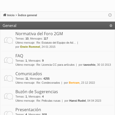
Inicio
Índice general
General
Normativa del Foro 2GM
Temas
:
10
,
Mensajes
:
117
Último mensaje:
Re: Estatuto del Equipo de Ad…
por
Erwin Rommel
, 24 01 2015
FAQ
Temas
:
1
,
Mensajes
:
9
Último mensaje:
Re: Licencia CC para artículos
por
tavoohio
, 30 10 2013
Comunicados
Temas
:
11
,
Mensajes
:
4255
Último mensaje:
Re: Condecorados
por
Bertram
, 23 12 2022
Buzón de Sugerencias
Temas
:
1
,
Mensajes
:
4
Último mensaje:
Re: Peliculas rusas
por
Hansi Rudel
, 04 04 2023
Presentación
Temas
:
4
,
Mensajes
:
918