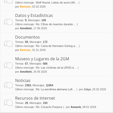
Último mensaje:
Wolf Hound. Lobos de acero [W…
por
Bertram
, 03 02 2026
Datos y Estadísticas
Temas
:
9
,
Mensajes
:
109
Último mensaje:
Re: Cifras de muertos durante…
por
Amelletti
, 17 06 2020
Documentos
Temas
:
59
,
Mensajes
:
172
Último mensaje:
Re: Carta de Hermann Göring a…
por
Bertram
, 31 01 2026
Museos y Lugares de la 2GM
Temas
:
57
,
Mensajes
:
606
Último mensaje:
Re: Las víctimas de la URSS d…
por
Amelletti
, 26 06 2020
Noticias
Temas
:
2363
,
Mensajes
:
11954
Último mensaje:
Re: La aerolínea alemana Luft…
por
Zalya
, 25 02 2026
Recursos de Internet
Temas
:
29
,
Mensajes
:
193
Último mensaje:
Re: Corazón Purpura
por
Amarok
, 08 01 2018