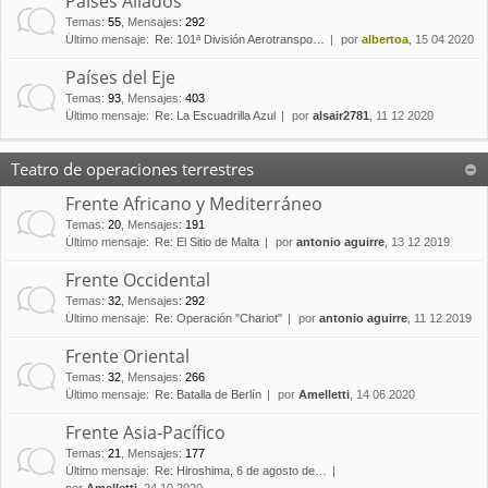
Países Aliados
Temas
:
55
,
Mensajes
:
292
Último mensaje:
Re: 101ª División Aerotranspo…
por
albertoa
, 15 04 2020
Países del Eje
Temas
:
93
,
Mensajes
:
403
Último mensaje:
Re: La Escuadrilla Azul
por
alsair2781
, 11 12 2020
Teatro de operaciones terrestres
Frente Africano y Mediterráneo
Temas
:
20
,
Mensajes
:
191
Último mensaje:
Re: El Sitio de Malta
por
antonio aguirre
, 13 12 2019
Frente Occidental
Temas
:
32
,
Mensajes
:
292
Último mensaje:
Re: Operación "Chariot"
por
antonio aguirre
, 11 12 2019
Frente Oriental
Temas
:
32
,
Mensajes
:
266
Último mensaje:
Re: Batalla de Berlín
por
Amelletti
, 14 06 2020
Frente Asia-Pacífico
Temas
:
21
,
Mensajes
:
177
Último mensaje:
Re: Hiroshima, 6 de agosto de…