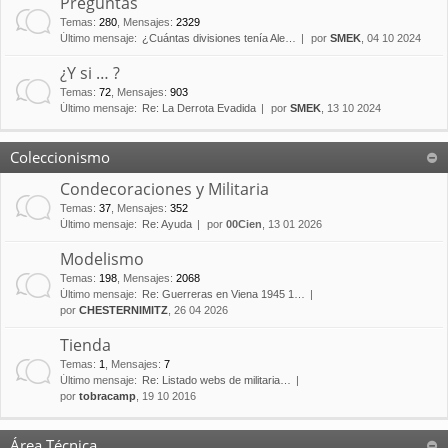
Preguntas
Temas
:
280
,
Mensajes
:
2329
Último mensaje:
¿Cuántas divisiones tenía Ale…
por
SMEK
, 04 10 2024
¿Y si … ?
Temas
:
72
,
Mensajes
:
903
Último mensaje:
Re: La Derrota Evadida
por
SMEK
, 13 10 2024
Coleccionismo
Condecoraciones y Militaria
Temas
:
37
,
Mensajes
:
352
Último mensaje:
Re: Ayuda
por
00Cien
, 13 01 2026
Modelismo
Temas
:
198
,
Mensajes
:
2068
Último mensaje:
Re: Guerreras en Viena 1945 1…
por
CHESTERNIMITZ
, 26 04 2026
Tienda
Temas
:
1
,
Mensajes
:
7
Último mensaje:
Re: Listado webs de militaria…
por
tobracamp
, 19 10 2016
Área Técnica