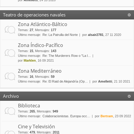
por
Amelletti
, 24 10 2020
Teatro de operaciones navales
Zona Atlántico-Báltico
Temas
:
27
,
Mensajes
:
177
Último mensaje:
Re: La Patrulla del Norte
por
alsair2781
, 27 11 2020
Zona Índico-Pacífico
Temas
:
15
,
Mensajes
:
143
Último mensaje:
Re: The Murderers Row o "La l…
por
Marklen
, 16 09 2021
Zona Mediterráneo
Temas
:
16
,
Mensajes
:
59
Último mensaje:
Re: El Raid de Alejandría (Op…
por
Amelletti
, 21 10 2021
Archivo
Biblioteca
Temas
:
265
,
Mensajes
:
949
Último mensaje:
Colaboracionistas. Europa occ…
por
Bertram
, 23 09 2022
Cine y Televisión
Temas
:
479
,
Mensajes
:
2011