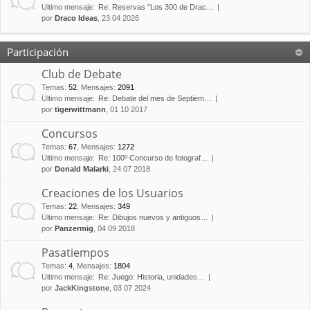
Último mensaje:
Re: Reservas "Los 300 de Drac…
por
Draco Ideas
, 23 04 2026
Participación
Club de Debate
Temas
:
52
,
Mensajes
:
2091
Último mensaje:
Re: Debate del mes de Septiem…
por
tigerwittmann
, 01 10 2017
Concursos
Temas
:
67
,
Mensajes
:
1272
Último mensaje:
Re: 100º Concurso de fotograf…
por
Donald Malarki
, 24 07 2018
Creaciones de los Usuarios
Temas
:
22
,
Mensajes
:
349
Último mensaje:
Re: Dibujos nuevos y antiguos…
por
Panzermig
, 04 09 2018
Pasatiempos
Temas
:
4
,
Mensajes
:
1804
Último mensaje:
Re: Juego: Historia, unidades…
por
JackKingstone
, 03 07 2024