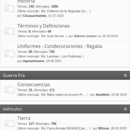
Historia
Temas
:
140
,
Mensajes
:
1066
Último mensaje:
Re: Chilenos en la Segunda Gu…
por
Chuquichambe
, 31 07 2025
Términos y Definiciones
Temas
:
8
,
Mensajes
:
69
Último mensaje:
Re: Gott mit uns
por
Alberto octavo :v
, 25 03 2019
Uniformes - Condecoraciones - Regalia
Temas
:
89
,
Mensajes
:
700
Último mensaje:
Re: Laminas - Los Freikorps
por
tigerwittmann
, 28 06 2021
Guerra fría
Consecuencias
Temas
:
15
,
Mensajes
:
171
Último mensaje:
Re: Mitos sobre el crucero Pr…
por
Amelletti
, 29 06 2020
Vehículos
Tierra
Temas
:
127
,
Mensajes
:
786
Último mensaje:
Re: Carro Armato M13/40 [Carr…
por
Blitzen
, 28 02 2025