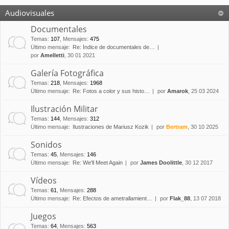
Audiovisuales
Documentales
Temas
:
107
,
Mensajes
:
475
Último mensaje:
Re: Índice de documentales de…
por
Amelletti
, 30 01 2021
Galería Fotográfica
Temas
:
218
,
Mensajes
:
1968
Último mensaje:
Re: Fotos a color y sus histo…
por
Amarok
, 25 03 2024
Ilustración Militar
Temas
:
144
,
Mensajes
:
312
Último mensaje:
Ilustraciones de Mariusz Kozik
por
Bertram
, 30 10 2025
Sonidos
Temas
:
45
,
Mensajes
:
146
Último mensaje:
Re: We'll Meet Again
por
James Doolittle
, 30 12 2017
Vídeos
Temas
:
61
,
Mensajes
:
288
Último mensaje:
Re: Efectos de ametrallamient…
por
Flak_88
, 13 07 2018
Juegos
Temas
:
64
,
Mensajes
:
563