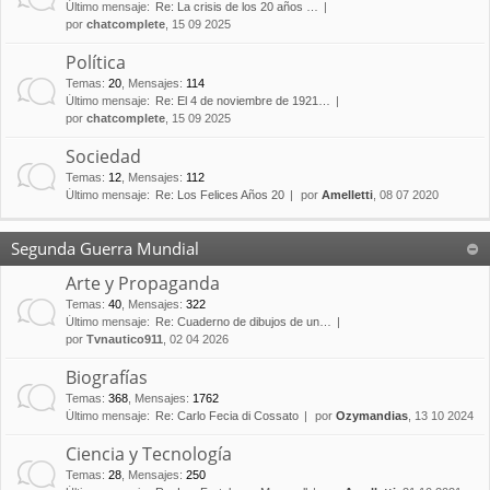
Último mensaje:
Re: La crisis de los 20 años …
por
chatcomplete
, 15 09 2025
Política
Temas
:
20
,
Mensajes
:
114
Último mensaje:
Re: El 4 de noviembre de 1921…
por
chatcomplete
, 15 09 2025
Sociedad
Temas
:
12
,
Mensajes
:
112
Último mensaje:
Re: Los Felices Años 20
por
Amelletti
, 08 07 2020
Segunda Guerra Mundial
Arte y Propaganda
Temas
:
40
,
Mensajes
:
322
Último mensaje:
Re: Cuaderno de dibujos de un…
por
Tvnautico911
, 02 04 2026
Biografías
Temas
:
368
,
Mensajes
:
1762
Último mensaje:
Re: Carlo Fecia di Cossato
por
Ozymandias
, 13 10 2024
Ciencia y Tecnología
Temas
:
28
,
Mensajes
:
250