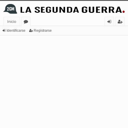
Inicio
or
de
eg
Identificarse
Registrarse
os
nt
ist
ifi
ra
ca
rs
rs
e
e