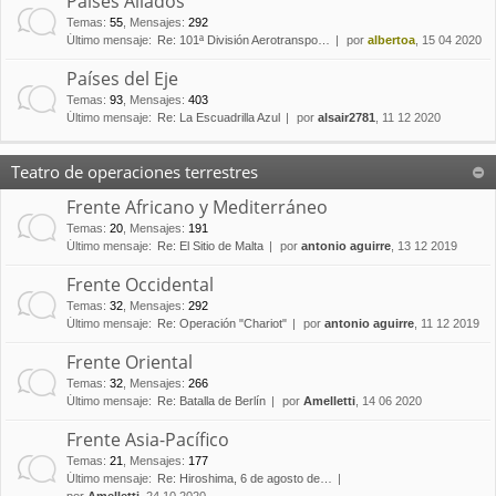
Países Aliados
Temas
:
55
,
Mensajes
:
292
Último mensaje:
Re: 101ª División Aerotranspo…
por
albertoa
, 15 04 2020
Países del Eje
Temas
:
93
,
Mensajes
:
403
Último mensaje:
Re: La Escuadrilla Azul
por
alsair2781
, 11 12 2020
Teatro de operaciones terrestres
Frente Africano y Mediterráneo
Temas
:
20
,
Mensajes
:
191
Último mensaje:
Re: El Sitio de Malta
por
antonio aguirre
, 13 12 2019
Frente Occidental
Temas
:
32
,
Mensajes
:
292
Último mensaje:
Re: Operación "Chariot"
por
antonio aguirre
, 11 12 2019
Frente Oriental
Temas
:
32
,
Mensajes
:
266
Último mensaje:
Re: Batalla de Berlín
por
Amelletti
, 14 06 2020
Frente Asia-Pacífico
Temas
:
21
,
Mensajes
:
177
Último mensaje:
Re: Hiroshima, 6 de agosto de…