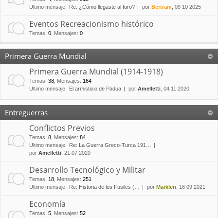
Último mensaje:
Re: ¿Cómo llegaste al foro?
por
Bertram
, 09 10 2025
Eventos Recreacionismo histórico
Temas
:
0
,
Mensajes
:
0
Primera Guerra Mundial
Primera Guerra Mundial (1914-1918)
Temas
:
38
,
Mensajes
:
164
Último mensaje:
El armisticio de Padua
por
Amelletti
, 04 11 2020
Entreguerras
Conflictos Previos
Temas
:
8
,
Mensajes
:
84
Último mensaje:
Re: La Guerra Greco-Turca 191…
por
Amelletti
, 21 07 2020
Desarrollo Tecnológico y Militar
Temas
:
18
,
Mensajes
:
251
Último mensaje:
Re: Historia de los Fusiles (…
por
Marklen
, 16 09 2021
Economía
Temas
:
5
,
Mensajes
:
52