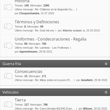
Historia
Temas
:
140
,
Mensajes
:
1066
Último mensaje:
Re: Chilenos en la Segunda Gu…
por
Chuquichambe
, 31 07 2025
Términos y Definiciones
Temas
:
8
,
Mensajes
:
69
Último mensaje:
Re: Gott mit uns
por
Alberto octavo :v
, 25 03 2019
Uniformes - Condecoraciones - Regalia
Temas
:
89
,
Mensajes
:
700
Último mensaje:
Re: Laminas - Los Freikorps
por
tigerwittmann
, 28 06 2021
Guerra fría
Consecuencias
Temas
:
15
,
Mensajes
:
171
Último mensaje:
Re: Mitos sobre el crucero Pr…
por
Amelletti
, 29 06 2020
Vehículos
Tierra
Temas
:
127
,
Mensajes
:
786
Último mensaje:
Re: Carro Armato M13/40 [Carr…
por
Blitzen
, 28 02 2025