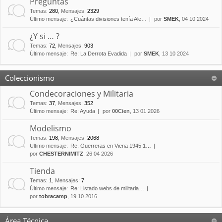
Preguntas
Temas
:
280
,
Mensajes
:
2329
Último mensaje:
¿Cuántas divisiones tenía Ale…
por
SMEK
, 04 10 2024
¿Y si … ?
Temas
:
72
,
Mensajes
:
903
Último mensaje:
Re: La Derrota Evadida
por
SMEK
, 13 10 2024
Coleccionismo
Condecoraciones y Militaria
Temas
:
37
,
Mensajes
:
352
Último mensaje:
Re: Ayuda
por
00Cien
, 13 01 2026
Modelismo
Temas
:
198
,
Mensajes
:
2068
Último mensaje:
Re: Guerreras en Viena 1945 1…
por
CHESTERNIMITZ
, 26 04 2026
Tienda
Temas
:
1
,
Mensajes
:
7
Último mensaje:
Re: Listado webs de militaria…
por
tobracamp
, 19 10 2016
Área Técnica