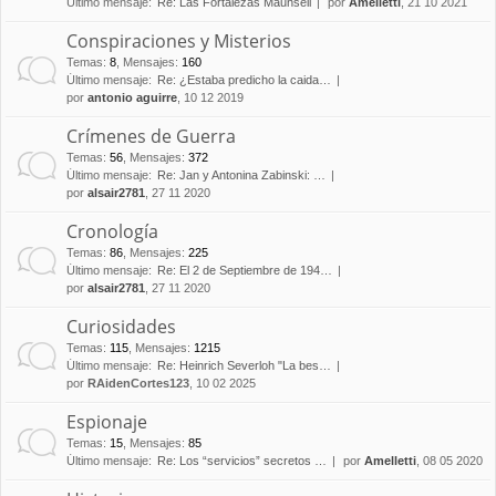
Último mensaje:
Re: Las Fortalezas Maunsell
por
Amelletti
, 21 10 2021
Conspiraciones y Misterios
Temas
:
8
,
Mensajes
:
160
Último mensaje:
Re: ¿Estaba predicho la caida…
por
antonio aguirre
, 10 12 2019
Crímenes de Guerra
Temas
:
56
,
Mensajes
:
372
Último mensaje:
Re: Jan y Antonina Zabinski: …
por
alsair2781
, 27 11 2020
Cronología
Temas
:
86
,
Mensajes
:
225
Último mensaje:
Re: El 2 de Septiembre de 194…
por
alsair2781
, 27 11 2020
Curiosidades
Temas
:
115
,
Mensajes
:
1215
Último mensaje:
Re: Heinrich Severloh "La bes…
por
RAidenCortes123
, 10 02 2025
Espionaje
Temas
:
15
,
Mensajes
:
85
Último mensaje:
Re: Los “servicios” secretos …
por
Amelletti
, 08 05 2020