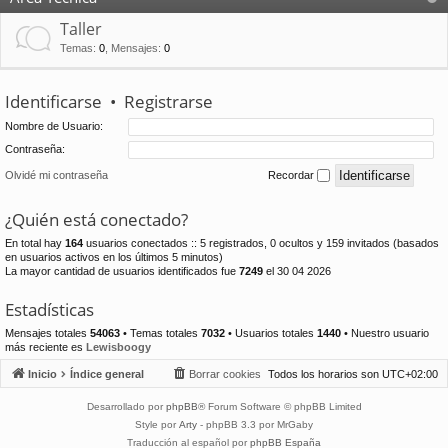
Taller
Temas
:
0
,
Mensajes
:
0
Identificarse
•
Registrarse
Nombre de Usuario:
Contraseña:
Olvidé mi contraseña
Recordar
¿Quién está conectado?
En total hay
164
usuarios conectados :: 5 registrados, 0 ocultos y 159 invitados (basados
en usuarios activos en los últimos 5 minutos)
La mayor cantidad de usuarios identificados fue
7249
el 30 04 2026
Estadísticas
Mensajes totales
54063
• Temas totales
7032
• Usuarios totales
1440
• Nuestro usuario
más reciente es
Lewisboogy
Inicio
Índice general
Borrar cookies
Todos los horarios son
UTC+02:00
Desarrollado por
phpBB
® Forum Software © phpBB Limited
Style por
Arty
- phpBB 3.3 por MrGaby
Traducción al español por
phpBB España