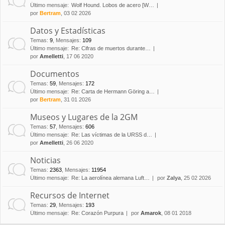
Último mensaje:
Wolf Hound. Lobos de acero [W…
por
Bertram
, 03 02 2026
Datos y Estadísticas
Temas
:
9
,
Mensajes
:
109
Último mensaje:
Re: Cifras de muertos durante…
por
Amelletti
, 17 06 2020
Documentos
Temas
:
59
,
Mensajes
:
172
Último mensaje:
Re: Carta de Hermann Göring a…
por
Bertram
, 31 01 2026
Museos y Lugares de la 2GM
Temas
:
57
,
Mensajes
:
606
Último mensaje:
Re: Las víctimas de la URSS d…
por
Amelletti
, 26 06 2020
Noticias
Temas
:
2363
,
Mensajes
:
11954
Último mensaje:
Re: La aerolínea alemana Luft…
por
Zalya
, 25 02 2026
Recursos de Internet
Temas
:
29
,
Mensajes
:
193
Último mensaje:
Re: Corazón Purpura
por
Amarok
, 08 01 2018