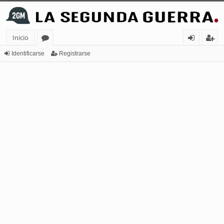
Inicio
or
de
eg
Identificarse
Registrarse
os
nt
ist
ifi
ra
ca
rs
rs
e
e