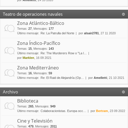
por
Amelletti
, 24 10 2020
Teatro de operaciones navales
Zona Atlántico-Báltico
Temas
:
27
,
Mensajes
:
177
Último mensaje:
Re: La Patrulla del Norte
por
alsair2781
, 27 11 2020
Zona Índico-Pacífico
Temas
:
15
,
Mensajes
:
143
Último mensaje:
Re: The Murderers Row o "La l…
por
Marklen
, 16 09 2021
Zona Mediterráneo
Temas
:
16
,
Mensajes
:
59
Último mensaje:
Re: El Raid de Alejandría (Op…
por
Amelletti
, 21 10 2021
Archivo
Biblioteca
Temas
:
265
,
Mensajes
:
949
Último mensaje:
Colaboracionistas. Europa occ…
por
Bertram
, 23 09 2022
Cine y Televisión
Temas
:
479
,
Mensajes
:
2011