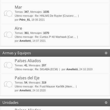
Mar
Temas
:
347
,
Mensajes
:
1035
Último mensaje:
Re: HNLMS De Ruyter [Crucero …
por
Pdro_91
, 18 06 2021
Aire
Temas
:
361
,
Mensajes
:
1070
Último mensaje:
Re: Curtiss P-40 Warhawk [Caz…
por
Amelletti
, 14 07 2021
Armas y Equipos
Países Aliados
Temas
:
41
,
Mensajes
:
207
Último mensaje:
Re: SIGABA (ECM)
por
Amelletti
, 24 10 2020
Países del Eje
Temas
:
54
,
Mensajes
:
319
Último mensaje:
Re: Fusil Mauser Kar98k [Alem…
por
Amelletti
, 24 10 2020
Unidades