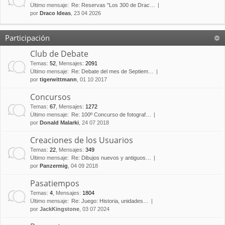
Último mensaje:
Re: Reservas "Los 300 de Drac…
por
Draco Ideas
, 23 04 2026
Participación
Club de Debate
Temas
:
52
,
Mensajes
:
2091
Último mensaje:
Re: Debate del mes de Septiem…
por
tigerwittmann
, 01 10 2017
Concursos
Temas
:
67
,
Mensajes
:
1272
Último mensaje:
Re: 100º Concurso de fotograf…
por
Donald Malarki
, 24 07 2018
Creaciones de los Usuarios
Temas
:
22
,
Mensajes
:
349
Último mensaje:
Re: Dibujos nuevos y antiguos…
por
Panzermig
, 04 09 2018
Pasatiempos
Temas
:
4
,
Mensajes
:
1804
Último mensaje:
Re: Juego: Historia, unidades…
por
JackKingstone
, 03 07 2024