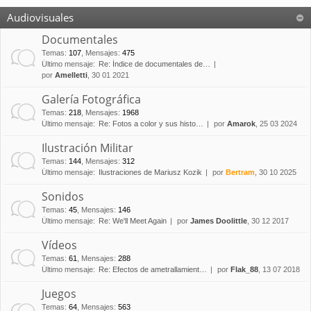
Audiovisuales
Documentales
Temas
:
107
,
Mensajes
:
475
Último mensaje:
Re: Índice de documentales de…
por
Amelletti
, 30 01 2021
Galería Fotográfica
Temas
:
218
,
Mensajes
:
1968
Último mensaje:
Re: Fotos a color y sus histo…
por
Amarok
, 25 03 2024
Ilustración Militar
Temas
:
144
,
Mensajes
:
312
Último mensaje:
Ilustraciones de Mariusz Kozik
por
Bertram
, 30 10 2025
Sonidos
Temas
:
45
,
Mensajes
:
146
Último mensaje:
Re: We'll Meet Again
por
James Doolittle
, 30 12 2017
Vídeos
Temas
:
61
,
Mensajes
:
288
Último mensaje:
Re: Efectos de ametrallamient…
por
Flak_88
, 13 07 2018
Juegos
Temas
:
64
,
Mensajes
:
563