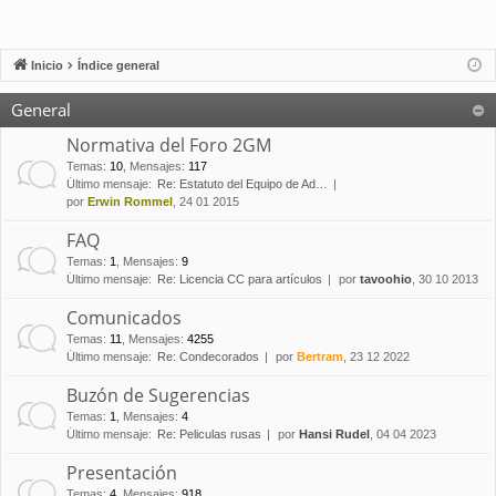
Inicio
Índice general
General
Normativa del Foro 2GM
Temas
:
10
,
Mensajes
:
117
Último mensaje:
Re: Estatuto del Equipo de Ad…
por
Erwin Rommel
, 24 01 2015
FAQ
Temas
:
1
,
Mensajes
:
9
Último mensaje:
Re: Licencia CC para artículos
por
tavoohio
, 30 10 2013
Comunicados
Temas
:
11
,
Mensajes
:
4255
Último mensaje:
Re: Condecorados
por
Bertram
, 23 12 2022
Buzón de Sugerencias
Temas
:
1
,
Mensajes
:
4
Último mensaje:
Re: Peliculas rusas
por
Hansi Rudel
, 04 04 2023
Presentación
Temas
:
4
,
Mensajes
:
918