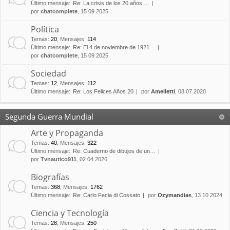
Último mensaje:
Re: La crisis de los 20 años …
por
chatcomplete
, 15 09 2025
Política
Temas
:
20
,
Mensajes
:
114
Último mensaje:
Re: El 4 de noviembre de 1921…
por
chatcomplete
, 15 09 2025
Sociedad
Temas
:
12
,
Mensajes
:
112
Último mensaje:
Re: Los Felices Años 20
por
Amelletti
, 08 07 2020
Segunda Guerra Mundial
Arte y Propaganda
Temas
:
40
,
Mensajes
:
322
Último mensaje:
Re: Cuaderno de dibujos de un…
por
Tvnautico911
, 02 04 2026
Biografías
Temas
:
368
,
Mensajes
:
1762
Último mensaje:
Re: Carlo Fecia di Cossato
por
Ozymandias
, 13 10 2024
Ciencia y Tecnología
Temas
:
28
,
Mensajes
:
250