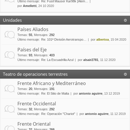
Último mensaje:
Re: Fusil Mauser Kar98k [Alem…
por
Amelletti
, 24 10 2020
Unidades
Países Aliados
Temas
:
55
,
Mensajes
:
292
Último mensaje:
Re: 101ª División Aerotranspo…
por
albertoa
, 15 04 2020
Países del Eje
Temas
:
93
,
Mensajes
:
403
Último mensaje:
Re: La Escuadrilla Azul
por
alsair2781
, 11 12 2020
Teatro de operaciones terrestres
Frente Africano y Mediterráneo
Temas
:
20
,
Mensajes
:
191
Último mensaje:
Re: El Sitio de Malta
por
antonio aguirre
, 13 12 2019
Frente Occidental
Temas
:
32
,
Mensajes
:
292
Último mensaje:
Re: Operación "Chariot"
por
antonio aguirre
, 11 12 2019
Frente Oriental
Temas
:
32
,
Mensajes
:
266