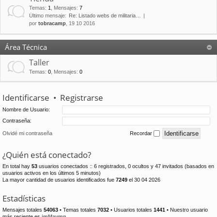
Temas
:
1
,
Mensajes
:
7
Último mensaje:
Re: Listado webs de militaria…
por
tobracamp
, 19 10 2016
Área Técnica
Taller
Temas
:
0
,
Mensajes
:
0
Identificarse
•
Registrarse
Nombre de Usuario:
Contraseña:
Olvidé mi contraseña
Recordar
¿Quién está conectado?
En total hay
53
usuarios conectados :: 6 registrados, 0 ocultos y 47 invitados (basados en
usuarios activos en los últimos 5 minutos)
La mayor cantidad de usuarios identificados fue
7249
el 30 04 2026
Estadísticas
Mensajes totales
54063
• Temas totales
7032
• Usuarios totales
1441
• Nuestro usuario
más reciente es
jmMaymn