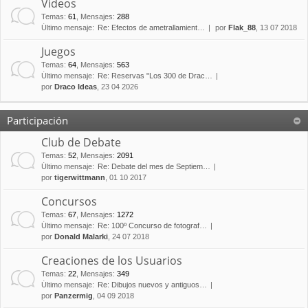
Vídeos
Temas
:
61
,
Mensajes
:
288
Último mensaje:
Re: Efectos de ametrallamient…
por
Flak_88
, 13 07 2018
Juegos
Temas
:
64
,
Mensajes
:
563
Último mensaje:
Re: Reservas "Los 300 de Drac…
por
Draco Ideas
, 23 04 2026
Participación
Club de Debate
Temas
:
52
,
Mensajes
:
2091
Último mensaje:
Re: Debate del mes de Septiem…
por
tigerwittmann
, 01 10 2017
Concursos
Temas
:
67
,
Mensajes
:
1272
Último mensaje:
Re: 100º Concurso de fotograf…
por
Donald Malarki
, 24 07 2018
Creaciones de los Usuarios
Temas
:
22
,
Mensajes
:
349
Último mensaje:
Re: Dibujos nuevos y antiguos…
por
Panzermig
, 04 09 2018