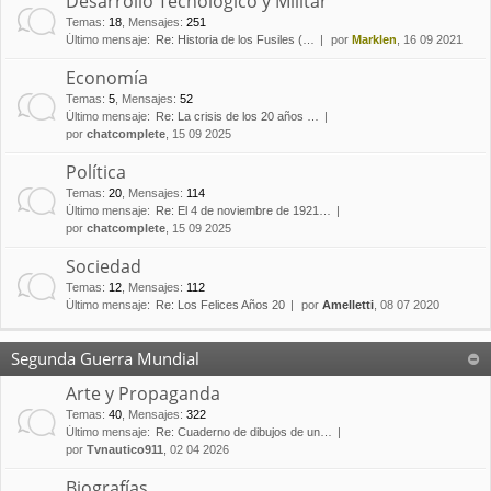
Desarrollo Tecnológico y Militar
Temas
:
18
,
Mensajes
:
251
Último mensaje:
Re: Historia de los Fusiles (…
por
Marklen
, 16 09 2021
Economía
Temas
:
5
,
Mensajes
:
52
Último mensaje:
Re: La crisis de los 20 años …
por
chatcomplete
, 15 09 2025
Política
Temas
:
20
,
Mensajes
:
114
Último mensaje:
Re: El 4 de noviembre de 1921…
por
chatcomplete
, 15 09 2025
Sociedad
Temas
:
12
,
Mensajes
:
112
Último mensaje:
Re: Los Felices Años 20
por
Amelletti
, 08 07 2020
Segunda Guerra Mundial
Arte y Propaganda
Temas
:
40
,
Mensajes
:
322
Último mensaje:
Re: Cuaderno de dibujos de un…
por
Tvnautico911
, 02 04 2026
Biografías