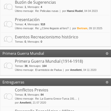
Buzón de Sugerencias
Temas
:
1
,
Mensajes
:
4
Último mensaje:
Re: Peliculas rusas
por
Hansi Rudel
, 04 04 2023
Presentación
Temas
:
4
,
Mensajes
:
918
Último mensaje:
Re: ¿Cómo llegaste al foro?
por
Bertram
, 09 10 2025
Eventos Recreacionismo histórico
Temas
:
0
,
Mensajes
:
0
Primera Guerra Mundial
Primera Guerra Mundial (1914-1918)
Temas
:
38
,
Mensajes
:
164
Último mensaje:
El armisticio de Padua
por
Amelletti
, 04 11 2020
Entreguerras
Conflictos Previos
Temas
:
8
,
Mensajes
:
84
Último mensaje:
Re: La Guerra Greco-Turca 191…
por
Amelletti
, 21 07 2020