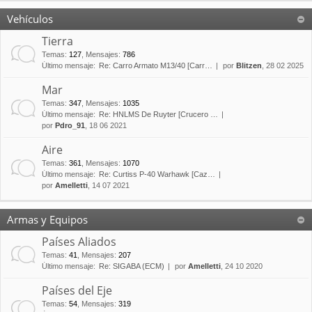
Vehículos
Tierra
Temas
:
127
,
Mensajes
:
786
Último mensaje:
Re: Carro Armato M13/40 [Carr…
por
Blitzen
, 28 02 2025
Mar
Temas
:
347
,
Mensajes
:
1035
Último mensaje:
Re: HNLMS De Ruyter [Crucero …
por
Pdro_91
, 18 06 2021
Aire
Temas
:
361
,
Mensajes
:
1070
Último mensaje:
Re: Curtiss P-40 Warhawk [Caz…
por
Amelletti
, 14 07 2021
Armas y Equipos
Países Aliados
Temas
:
41
,
Mensajes
:
207
Último mensaje:
Re: SIGABA (ECM)
por
Amelletti
, 24 10 2020
Países del Eje
Temas
:
54
,
Mensajes
:
319