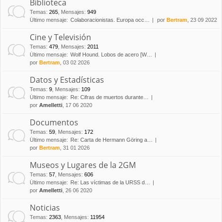
Biblioteca
Temas
:
265
,
Mensajes
:
949
Último mensaje:
Colaboracionistas. Europa occ…
por
Bertram
, 23 09 2022
Cine y Televisión
Temas
:
479
,
Mensajes
:
2011
Último mensaje:
Wolf Hound. Lobos de acero [W…
por
Bertram
, 03 02 2026
Datos y Estadísticas
Temas
:
9
,
Mensajes
:
109
Último mensaje:
Re: Cifras de muertos durante…
por
Amelletti
, 17 06 2020
Documentos
Temas
:
59
,
Mensajes
:
172
Último mensaje:
Re: Carta de Hermann Göring a…
por
Bertram
, 31 01 2026
Museos y Lugares de la 2GM
Temas
:
57
,
Mensajes
:
606
Último mensaje:
Re: Las víctimas de la URSS d…
por
Amelletti
, 26 06 2020
Noticias
Temas
:
2363
,
Mensajes
:
11954