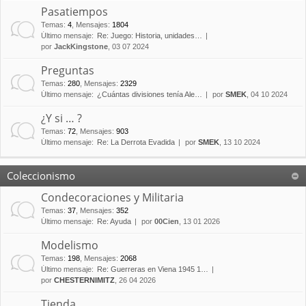
Pasatiempos
Temas
:
4
,
Mensajes
:
1804
Último mensaje:
Re: Juego: Historia, unidades…
por
JackKingstone
, 03 07 2024
Preguntas
Temas
:
280
,
Mensajes
:
2329
Último mensaje:
¿Cuántas divisiones tenía Ale…
por
SMEK
, 04 10 2024
¿Y si … ?
Temas
:
72
,
Mensajes
:
903
Último mensaje:
Re: La Derrota Evadida
por
SMEK
, 13 10 2024
Coleccionismo
Condecoraciones y Militaria
Temas
:
37
,
Mensajes
:
352
Último mensaje:
Re: Ayuda
por
00Cien
, 13 01 2026
Modelismo
Temas
:
198
,
Mensajes
:
2068
Último mensaje:
Re: Guerreras en Viena 1945 1…
por
CHESTERNIMITZ
, 26 04 2026
Tienda