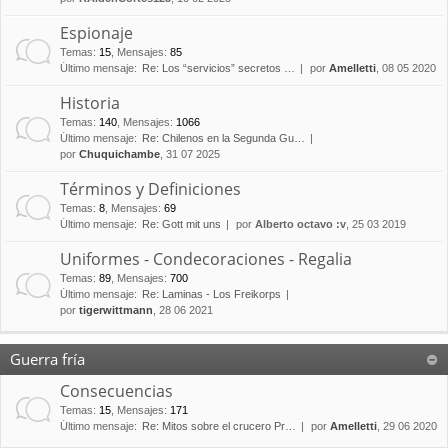
Espionaje
Temas
:
15
,
Mensajes
:
85
Último mensaje:
Re: Los “servicios” secretos …
por
Amelletti
, 08 05 2020
Historia
Temas
:
140
,
Mensajes
:
1066
Último mensaje:
Re: Chilenos en la Segunda Gu…
por
Chuquichambe
, 31 07 2025
Términos y Definiciones
Temas
:
8
,
Mensajes
:
69
Último mensaje:
Re: Gott mit uns
por
Alberto octavo :v
, 25 03 2019
Uniformes - Condecoraciones - Regalia
Temas
:
89
,
Mensajes
:
700
Último mensaje:
Re: Laminas - Los Freikorps
por
tigerwittmann
, 28 06 2021
Guerra fría
Consecuencias
Temas
:
15
,
Mensajes
:
171
Último mensaje:
Re: Mitos sobre el crucero Pr…
por
Amelletti
, 29 06 2020