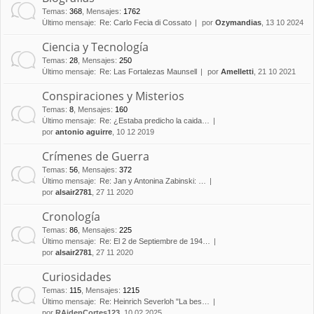
Temas
:
368
,
Mensajes
:
1762
Último mensaje:
Re: Carlo Fecia di Cossato
por
Ozymandias
, 13 10 2024
Ciencia y Tecnología
Temas
:
28
,
Mensajes
:
250
Último mensaje:
Re: Las Fortalezas Maunsell
por
Amelletti
, 21 10 2021
Conspiraciones y Misterios
Temas
:
8
,
Mensajes
:
160
Último mensaje:
Re: ¿Estaba predicho la caida…
por
antonio aguirre
, 10 12 2019
Crímenes de Guerra
Temas
:
56
,
Mensajes
:
372
Último mensaje:
Re: Jan y Antonina Zabinski: …
por
alsair2781
, 27 11 2020
Cronología
Temas
:
86
,
Mensajes
:
225
Último mensaje:
Re: El 2 de Septiembre de 194…
por
alsair2781
, 27 11 2020
Curiosidades
Temas
:
115
,
Mensajes
:
1215
Último mensaje:
Re: Heinrich Severloh "La bes…
por
RAidenCortes123
, 10 02 2025