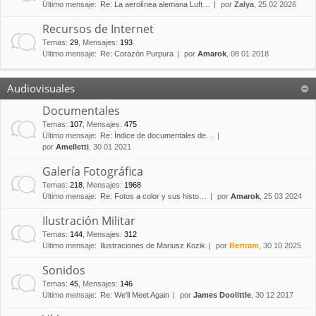
Último mensaje:
Re: La aerolínea alemana Luft…
por
Zalya
, 25 02 2026
Recursos de Internet
Temas
:
29
,
Mensajes
:
193
Último mensaje:
Re: Corazón Purpura
por
Amarok
, 08 01 2018
Audiovisuales
Documentales
Temas
:
107
,
Mensajes
:
475
Último mensaje:
Re: Índice de documentales de…
por
Amelletti
, 30 01 2021
Galería Fotográfica
Temas
:
218
,
Mensajes
:
1968
Último mensaje:
Re: Fotos a color y sus histo…
por
Amarok
, 25 03 2024
Ilustración Militar
Temas
:
144
,
Mensajes
:
312
Último mensaje:
Ilustraciones de Mariusz Kozik
por
Bertram
, 30 10 2025
Sonidos
Temas
:
45
,
Mensajes
:
146
Último mensaje:
Re: We'll Meet Again
por
James Doolittle
, 30 12 2017