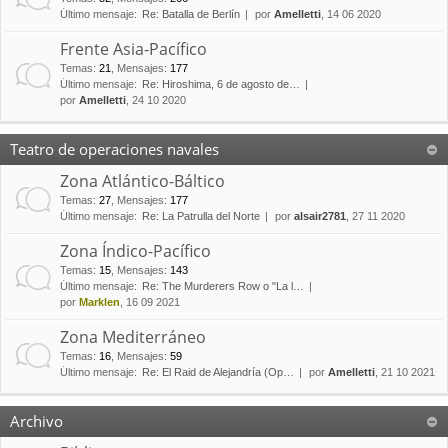
Último mensaje:
Re: Batalla de Berlín
por
Amelletti
, 14 06 2020
Frente Asia-Pacífico
Temas
:
21
,
Mensajes
:
177
Último mensaje:
Re: Hiroshima, 6 de agosto de…
por
Amelletti
, 24 10 2020
Teatro de operaciones navales
Zona Atlántico-Báltico
Temas
:
27
,
Mensajes
:
177
Último mensaje:
Re: La Patrulla del Norte
por
alsair2781
, 27 11 2020
Zona Índico-Pacífico
Temas
:
15
,
Mensajes
:
143
Último mensaje:
Re: The Murderers Row o "La l…
por
Marklen
, 16 09 2021
Zona Mediterráneo
Temas
:
16
,
Mensajes
:
59
Último mensaje:
Re: El Raid de Alejandría (Op…
por
Amelletti
, 21 10 2021
Archivo