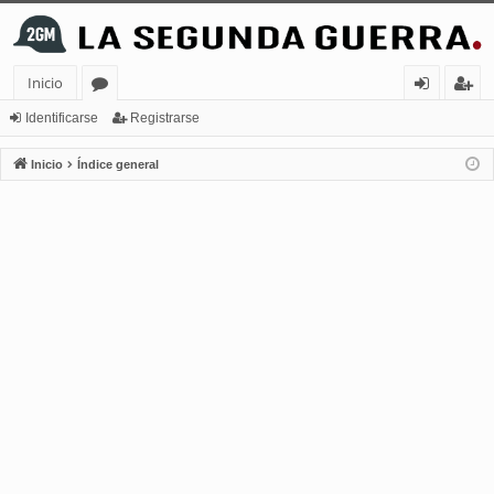
Inicio
or
de
eg
Identificarse
Registrarse
os
nt
ist
Inicio
Índice general
ifi
ra
ca
rs
rs
e
e