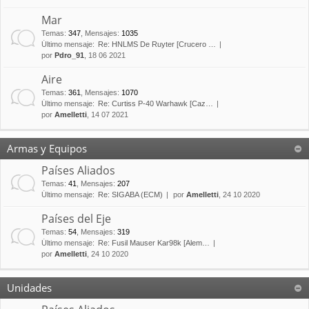
Mar
Temas
:
347
,
Mensajes
:
1035
Último mensaje:
Re: HNLMS De Ruyter [Crucero …
por
Pdro_91
, 18 06 2021
Aire
Temas
:
361
,
Mensajes
:
1070
Último mensaje:
Re: Curtiss P-40 Warhawk [Caz…
por
Amelletti
, 14 07 2021
Armas y Equipos
Países Aliados
Temas
:
41
,
Mensajes
:
207
Último mensaje:
Re: SIGABA (ECM)
por
Amelletti
, 24 10 2020
Países del Eje
Temas
:
54
,
Mensajes
:
319
Último mensaje:
Re: Fusil Mauser Kar98k [Alem…
por
Amelletti
, 24 10 2020
Unidades