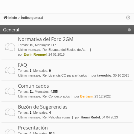
Inicio
Índice general
General
Normativa del Foro 2GM
Temas
:
10
,
Mensajes
:
117
Último mensaje:
Re: Estatuto del Equipo de Ad…
por
Erwin Rommel
, 24 01 2015
FAQ
Temas
:
1
,
Mensajes
:
9
Último mensaje:
Re: Licencia CC para artículos
por
tavoohio
, 30 10 2013
Comunicados
Temas
:
11
,
Mensajes
:
4255
Último mensaje:
Re: Condecorados
por
Bertram
, 23 12 2022
Buzón de Sugerencias
Temas
:
1
,
Mensajes
:
4
Último mensaje:
Re: Peliculas rusas
por
Hansi Rudel
, 04 04 2023
Presentación
Temas
:
4
,
Mensajes
:
918