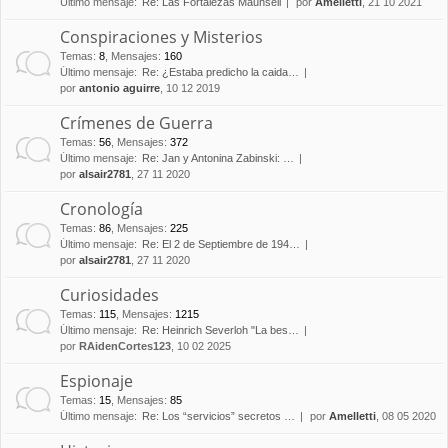
Último mensaje:
Re: Las Fortalezas Maunsell
por
Amelletti
, 21 10 2021
Conspiraciones y Misterios
Temas
:
8
,
Mensajes
:
160
Último mensaje:
Re: ¿Estaba predicho la caida…
por
antonio aguirre
, 10 12 2019
Crímenes de Guerra
Temas
:
56
,
Mensajes
:
372
Último mensaje:
Re: Jan y Antonina Zabinski: …
por
alsair2781
, 27 11 2020
Cronología
Temas
:
86
,
Mensajes
:
225
Último mensaje:
Re: El 2 de Septiembre de 194…
por
alsair2781
, 27 11 2020
Curiosidades
Temas
:
115
,
Mensajes
:
1215
Último mensaje:
Re: Heinrich Severloh "La bes…
por
RAidenCortes123
, 10 02 2025
Espionaje
Temas
:
15
,
Mensajes
:
85
Último mensaje:
Re: Los “servicios” secretos …
por
Amelletti
, 08 05 2020