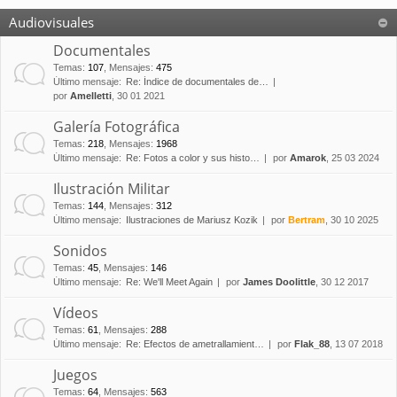
Audiovisuales
Documentales
Temas
:
107
,
Mensajes
:
475
Último mensaje:
Re: Índice de documentales de…
por
Amelletti
, 30 01 2021
Galería Fotográfica
Temas
:
218
,
Mensajes
:
1968
Último mensaje:
Re: Fotos a color y sus histo…
por
Amarok
, 25 03 2024
Ilustración Militar
Temas
:
144
,
Mensajes
:
312
Último mensaje:
Ilustraciones de Mariusz Kozik
por
Bertram
, 30 10 2025
Sonidos
Temas
:
45
,
Mensajes
:
146
Último mensaje:
Re: We'll Meet Again
por
James Doolittle
, 30 12 2017
Vídeos
Temas
:
61
,
Mensajes
:
288
Último mensaje:
Re: Efectos de ametrallamient…
por
Flak_88
, 13 07 2018
Juegos
Temas
:
64
,
Mensajes
:
563