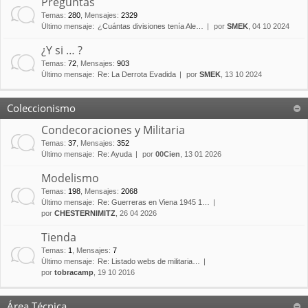
Preguntas
Temas
:
280
,
Mensajes
:
2329
Último mensaje:
¿Cuántas divisiones tenía Ale…
por
SMEK
, 04 10 2024
¿Y si … ?
Temas
:
72
,
Mensajes
:
903
Último mensaje:
Re: La Derrota Evadida
por
SMEK
, 13 10 2024
Coleccionismo
Condecoraciones y Militaria
Temas
:
37
,
Mensajes
:
352
Último mensaje:
Re: Ayuda
por
00Cien
, 13 01 2026
Modelismo
Temas
:
198
,
Mensajes
:
2068
Último mensaje:
Re: Guerreras en Viena 1945 1…
por
CHESTERNIMITZ
, 26 04 2026
Tienda
Temas
:
1
,
Mensajes
:
7
Último mensaje:
Re: Listado webs de militaria…
por
tobracamp
, 19 10 2016
Área Técnica