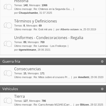
Historia
Temas
:
140
,
Mensajes
:
1066
Último mensaje:
Re: Chilenos en la Segunda Gu…
por
Chuquichambe
, 31 07 2025
Términos y Definiciones
Temas
:
8
,
Mensajes
:
69
Último mensaje:
Re: Gott mit uns
por
Alberto octavo :v
, 25 03 2019
Uniformes - Condecoraciones - Regalia
Temas
:
89
,
Mensajes
:
700
Último mensaje:
Re: Laminas - Los Freikorps
por
tigerwittmann
, 28 06 2021
Guerra fría
Consecuencias
Temas
:
15
,
Mensajes
:
171
Último mensaje:
Re: Mitos sobre el crucero Pr…
por
Amelletti
, 29 06 2020
Vehículos
Tierra
Temas
:
127
,
Mensajes
:
786
Último mensaje:
Re: Carro Armato M13/40 [Carr…
por
Blitzen
, 28 02 2025