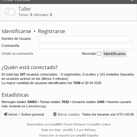
Taller
Temas
:
0
,
Mensajes
:
0
Identificarse
•
Registrarse
Nombre de Usuario:
Contraseña:
Olvidé mi contraseña
Recordar
¿Quién está conectado?
En total hay
107
usuarios conectados :: 6 registrados, 0 ocultos y 101 invitados (basados
en usuarios activos en los últimos 5 minutos)
La mayor cantidad de usuarios identificados fue
7249
el 30 04 2026
Estadísticas
Mensajes totales
54063
• Temas totales
7032
• Usuarios totales
1440
• Nuestro usuario
más reciente es
Lewisboogy
Inicio
Índice general
Borrar cookies
Todos los horarios son
UTC+02:00
Desarrollado por
phpBB
® Forum Software © phpBB Limited
Style por
Arty
- phpBB 3.3 por MrGaby
Traducción al español por
phpBB España