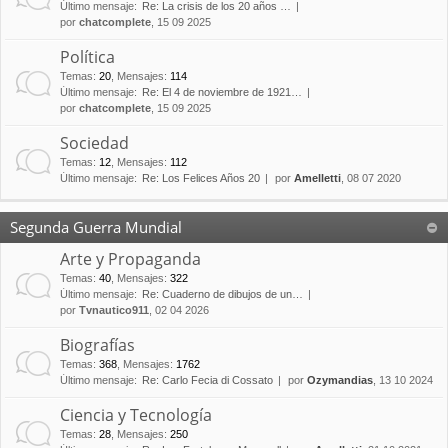
Último mensaje:
Re: La crisis de los 20 años …
por
chatcomplete
, 15 09 2025
Política
Temas
:
20
,
Mensajes
:
114
Último mensaje:
Re: El 4 de noviembre de 1921…
por
chatcomplete
, 15 09 2025
Sociedad
Temas
:
12
,
Mensajes
:
112
Último mensaje:
Re: Los Felices Años 20
por
Amelletti
, 08 07 2020
Segunda Guerra Mundial
Arte y Propaganda
Temas
:
40
,
Mensajes
:
322
Último mensaje:
Re: Cuaderno de dibujos de un…
por
Tvnautico911
, 02 04 2026
Biografías
Temas
:
368
,
Mensajes
:
1762
Último mensaje:
Re: Carlo Fecia di Cossato
por
Ozymandias
, 13 10 2024
Ciencia y Tecnología
Temas
:
28
,
Mensajes
:
250