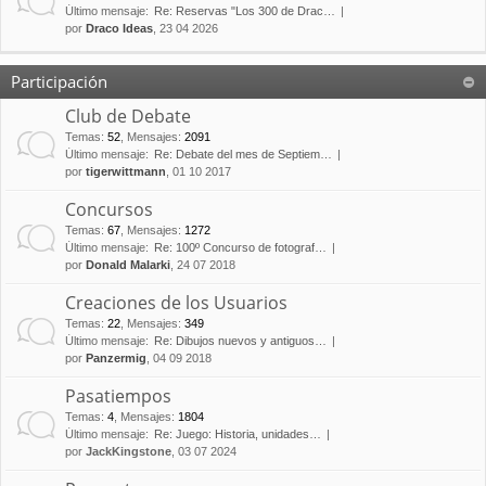
Último mensaje:
Re: Reservas "Los 300 de Drac…
por
Draco Ideas
, 23 04 2026
Participación
Club de Debate
Temas
:
52
,
Mensajes
:
2091
Último mensaje:
Re: Debate del mes de Septiem…
por
tigerwittmann
, 01 10 2017
Concursos
Temas
:
67
,
Mensajes
:
1272
Último mensaje:
Re: 100º Concurso de fotograf…
por
Donald Malarki
, 24 07 2018
Creaciones de los Usuarios
Temas
:
22
,
Mensajes
:
349
Último mensaje:
Re: Dibujos nuevos y antiguos…
por
Panzermig
, 04 09 2018
Pasatiempos
Temas
:
4
,
Mensajes
:
1804
Último mensaje:
Re: Juego: Historia, unidades…
por
JackKingstone
, 03 07 2024