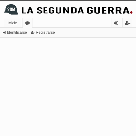
Inicio
or
de
eg
Identificarse
Registrarse
os
nt
ist
ifi
ra
ca
rs
rs
e
e