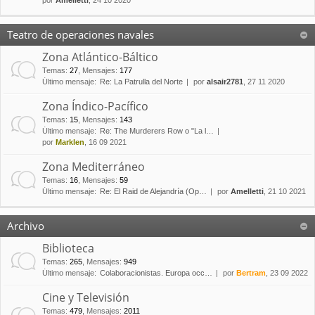
por
Amelletti
, 24 10 2020
Teatro de operaciones navales
Zona Atlántico-Báltico
Temas
:
27
,
Mensajes
:
177
Último mensaje:
Re: La Patrulla del Norte
por
alsair2781
, 27 11 2020
Zona Índico-Pacífico
Temas
:
15
,
Mensajes
:
143
Último mensaje:
Re: The Murderers Row o "La l…
por
Marklen
, 16 09 2021
Zona Mediterráneo
Temas
:
16
,
Mensajes
:
59
Último mensaje:
Re: El Raid de Alejandría (Op…
por
Amelletti
, 21 10 2021
Archivo
Biblioteca
Temas
:
265
,
Mensajes
:
949
Último mensaje:
Colaboracionistas. Europa occ…
por
Bertram
, 23 09 2022
Cine y Televisión
Temas
:
479
,
Mensajes
:
2011