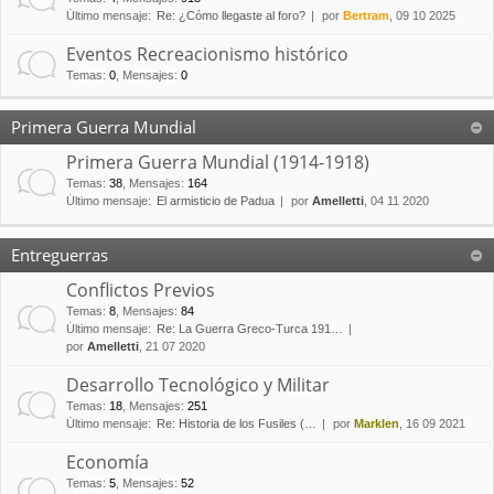
Último mensaje:
Re: ¿Cómo llegaste al foro?
por
Bertram
, 09 10 2025
Eventos Recreacionismo histórico
Temas
:
0
,
Mensajes
:
0
Primera Guerra Mundial
Primera Guerra Mundial (1914-1918)
Temas
:
38
,
Mensajes
:
164
Último mensaje:
El armisticio de Padua
por
Amelletti
, 04 11 2020
Entreguerras
Conflictos Previos
Temas
:
8
,
Mensajes
:
84
Último mensaje:
Re: La Guerra Greco-Turca 191…
por
Amelletti
, 21 07 2020
Desarrollo Tecnológico y Militar
Temas
:
18
,
Mensajes
:
251
Último mensaje:
Re: Historia de los Fusiles (…
por
Marklen
, 16 09 2021
Economía
Temas
:
5
,
Mensajes
:
52