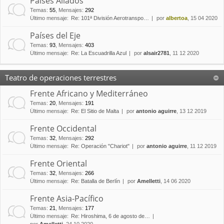
Países Aliados
Temas
:
55
,
Mensajes
:
292
Último mensaje:
Re: 101ª División Aerotranspo…
por
albertoa
, 15 04 2020
Países del Eje
Temas
:
93
,
Mensajes
:
403
Último mensaje:
Re: La Escuadrilla Azul
por
alsair2781
, 11 12 2020
Teatro de operaciones terrestres
Frente Africano y Mediterráneo
Temas
:
20
,
Mensajes
:
191
Último mensaje:
Re: El Sitio de Malta
por
antonio aguirre
, 13 12 2019
Frente Occidental
Temas
:
32
,
Mensajes
:
292
Último mensaje:
Re: Operación "Chariot"
por
antonio aguirre
, 11 12 2019
Frente Oriental
Temas
:
32
,
Mensajes
:
266
Último mensaje:
Re: Batalla de Berlín
por
Amelletti
, 14 06 2020
Frente Asia-Pacífico
Temas
:
21
,
Mensajes
:
177
Último mensaje:
Re: Hiroshima, 6 de agosto de…