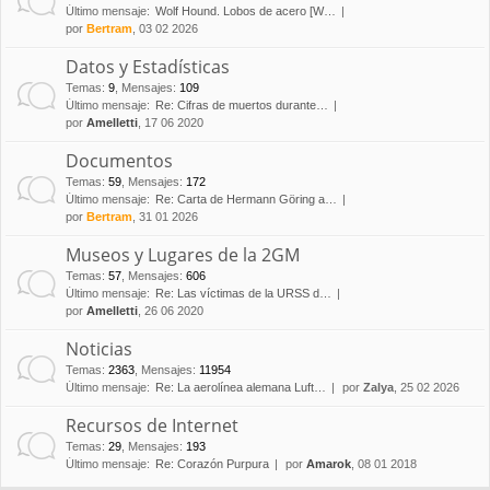
Último mensaje:
Wolf Hound. Lobos de acero [W…
por
Bertram
, 03 02 2026
Datos y Estadísticas
Temas
:
9
,
Mensajes
:
109
Último mensaje:
Re: Cifras de muertos durante…
por
Amelletti
, 17 06 2020
Documentos
Temas
:
59
,
Mensajes
:
172
Último mensaje:
Re: Carta de Hermann Göring a…
por
Bertram
, 31 01 2026
Museos y Lugares de la 2GM
Temas
:
57
,
Mensajes
:
606
Último mensaje:
Re: Las víctimas de la URSS d…
por
Amelletti
, 26 06 2020
Noticias
Temas
:
2363
,
Mensajes
:
11954
Último mensaje:
Re: La aerolínea alemana Luft…
por
Zalya
, 25 02 2026
Recursos de Internet
Temas
:
29
,
Mensajes
:
193
Último mensaje:
Re: Corazón Purpura
por
Amarok
, 08 01 2018