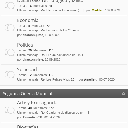
Desarrollo Tecnológico y Militar
Temas
:
18
,
Mensajes
:
251
Último mensaje:
Re: Historia de los Fusiles (…
por
Marklen
, 16 09 2021
Economía
Temas
:
5
,
Mensajes
:
52
Último mensaje:
Re: La crisis de los 20 años …
por
chatcomplete
, 15 09 2025
Política
Temas
:
20
,
Mensajes
:
114
Último mensaje:
Re: El 4 de noviembre de 1921…
por
chatcomplete
, 15 09 2025
Sociedad
Temas
:
12
,
Mensajes
:
112
Último mensaje:
Re: Los Felices Años 20
por
Amelletti
, 08 07 2020
Segunda Guerra Mundial
Arte y Propaganda
Temas
:
40
,
Mensajes
:
322
Último mensaje:
Re: Cuaderno de dibujos de un…
por
Tvnautico911
, 02 04 2026
Biografías