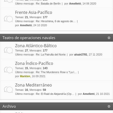
Último mensaje:
Re: Batalla de Berlín
por
Amelletti
, 14 06 2020
Frente Asia-Pacífico
Temas
:
21
,
Mensajes
:
177
Último mensaje:
Re: Hiroshima, 6 de agosto de…
por
Amelletti
, 24 10 2020
Teatro de operaciones navales
Zona Atlántico-Báltico
Temas
:
27
,
Mensajes
:
177
Último mensaje:
Re: La Patrulla del Norte
por
alsair2781
, 27 11 2020
Zona Índico-Pacífico
Temas
:
15
,
Mensajes
:
143
Último mensaje:
Re: The Murderers Row o "La l…
por
Marklen
, 16 09 2021
Zona Mediterráneo
Temas
:
16
,
Mensajes
:
59
Último mensaje:
Re: El Raid de Alejandría (Op…
por
Amelletti
, 21 10 2021
Archivo