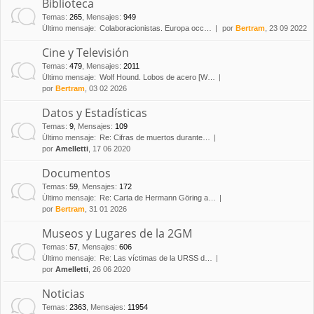
Biblioteca
Temas
:
265
,
Mensajes
:
949
Último mensaje:
Colaboracionistas. Europa occ…
por
Bertram
, 23 09 2022
Cine y Televisión
Temas
:
479
,
Mensajes
:
2011
Último mensaje:
Wolf Hound. Lobos de acero [W…
por
Bertram
, 03 02 2026
Datos y Estadísticas
Temas
:
9
,
Mensajes
:
109
Último mensaje:
Re: Cifras de muertos durante…
por
Amelletti
, 17 06 2020
Documentos
Temas
:
59
,
Mensajes
:
172
Último mensaje:
Re: Carta de Hermann Göring a…
por
Bertram
, 31 01 2026
Museos y Lugares de la 2GM
Temas
:
57
,
Mensajes
:
606
Último mensaje:
Re: Las víctimas de la URSS d…
por
Amelletti
, 26 06 2020
Noticias
Temas
:
2363
,
Mensajes
:
11954