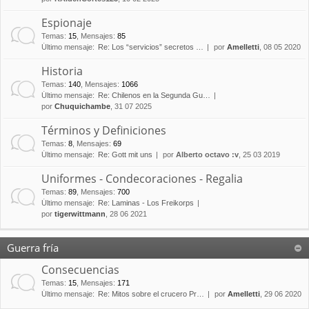
Espionaje
Temas
:
15
,
Mensajes
:
85
Último mensaje:
Re: Los “servicios” secretos …
por
Amelletti
, 08 05 2020
Historia
Temas
:
140
,
Mensajes
:
1066
Último mensaje:
Re: Chilenos en la Segunda Gu…
por
Chuquichambe
, 31 07 2025
Términos y Definiciones
Temas
:
8
,
Mensajes
:
69
Último mensaje:
Re: Gott mit uns
por
Alberto octavo :v
, 25 03 2019
Uniformes - Condecoraciones - Regalia
Temas
:
89
,
Mensajes
:
700
Último mensaje:
Re: Laminas - Los Freikorps
por
tigerwittmann
, 28 06 2021
Guerra fría
Consecuencias
Temas
:
15
,
Mensajes
:
171
Último mensaje:
Re: Mitos sobre el crucero Pr…
por
Amelletti
, 29 06 2020