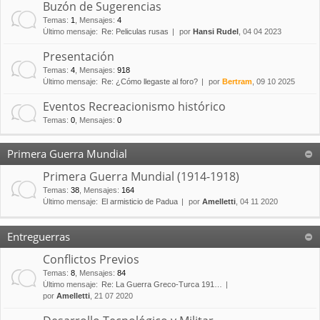
Buzón de Sugerencias
Temas
:
1
,
Mensajes
:
4
Último mensaje:
Re: Peliculas rusas
por
Hansi Rudel
, 04 04 2023
Presentación
Temas
:
4
,
Mensajes
:
918
Último mensaje:
Re: ¿Cómo llegaste al foro?
por
Bertram
, 09 10 2025
Eventos Recreacionismo histórico
Temas
:
0
,
Mensajes
:
0
Primera Guerra Mundial
Primera Guerra Mundial (1914-1918)
Temas
:
38
,
Mensajes
:
164
Último mensaje:
El armisticio de Padua
por
Amelletti
, 04 11 2020
Entreguerras
Conflictos Previos
Temas
:
8
,
Mensajes
:
84
Último mensaje:
Re: La Guerra Greco-Turca 191…
por
Amelletti
, 21 07 2020