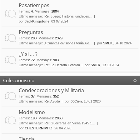
Pasatiempos
Temas
:
4
,
Mensajes
:
1804
Último mensaje:
Re: Juego: Historia, unidades…
por
JackKingstone
, 03 07 2024
Preguntas
Temas
:
280
,
Mensajes
:
2329
Último mensaje:
¿Cuántas divisiones tenía Ale…
por
SMEK
, 04 10 2024
¿Y si … ?
Temas
:
72
,
Mensajes
:
903
Último mensaje:
Re: La Derrota Evadida
por
SMEK
, 13 10 2024
Coleccionismo
Condecoraciones y Militaria
Temas
:
37
,
Mensajes
:
352
Último mensaje:
Re: Ayuda
por
00Cien
, 13 01 2026
Modelismo
Temas
:
198
,
Mensajes
:
2068
Último mensaje:
Re: Guerreras en Viena 1945 1…
por
CHESTERNIMITZ
, 26 04 2026
Tienda