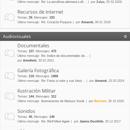
Último mensaje:
Re: La aerolínea alemana Luft…
por
Zalya
, 25 02 2026
Recursos de Internet
Temas
:
29
,
Mensajes
:
193
Último mensaje:
Re: Corazón Purpura
por
Amarok
, 08 01 2018
Audiovisuales
Documentales
Temas
:
107
,
Mensajes
:
475
Último mensaje:
Re: Índice de documentales de…
por
Amelletti
, 30 01 2021
Galería Fotográfica
Temas
:
218
,
Mensajes
:
1968
Último mensaje:
Re: Fotos a color y sus histo…
por
Amarok
, 25 03 2024
Ilustración Militar
Temas
:
144
,
Mensajes
:
312
Último mensaje:
Ilustraciones de Mariusz Kozik
por
Bertram
, 30 10 2025
Sonidos
Temas
:
45
,
Mensajes
:
146
Último mensaje:
Re: We'll Meet Again
por
James Doolittle
, 30 12 2017