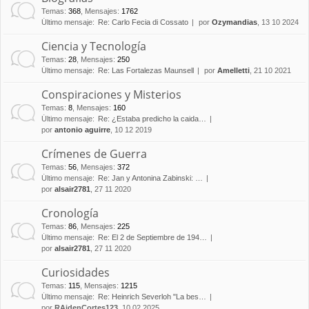
Temas
:
368
,
Mensajes
:
1762
Último mensaje:
Re: Carlo Fecia di Cossato
por
Ozymandias
, 13 10 2024
Ciencia y Tecnología
Temas
:
28
,
Mensajes
:
250
Último mensaje:
Re: Las Fortalezas Maunsell
por
Amelletti
, 21 10 2021
Conspiraciones y Misterios
Temas
:
8
,
Mensajes
:
160
Último mensaje:
Re: ¿Estaba predicho la caida…
por
antonio aguirre
, 10 12 2019
Crímenes de Guerra
Temas
:
56
,
Mensajes
:
372
Último mensaje:
Re: Jan y Antonina Zabinski: …
por
alsair2781
, 27 11 2020
Cronología
Temas
:
86
,
Mensajes
:
225
Último mensaje:
Re: El 2 de Septiembre de 194…
por
alsair2781
, 27 11 2020
Curiosidades
Temas
:
115
,
Mensajes
:
1215
Último mensaje:
Re: Heinrich Severloh "La bes…
por
RAidenCortes123
, 10 02 2025