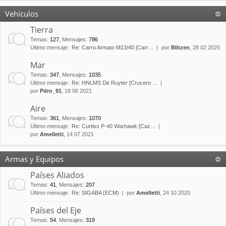
Vehículos
Tierra
Temas
:
127
,
Mensajes
:
786
Último mensaje:
Re: Carro Armato M13/40 [Carr…
por
Blitzen
, 28 02 2025
Mar
Temas
:
347
,
Mensajes
:
1035
Último mensaje:
Re: HNLMS De Ruyter [Crucero …
por
Pdro_91
, 18 06 2021
Aire
Temas
:
361
,
Mensajes
:
1070
Último mensaje:
Re: Curtiss P-40 Warhawk [Caz…
por
Amelletti
, 14 07 2021
Armas y Equipos
Países Aliados
Temas
:
41
,
Mensajes
:
207
Último mensaje:
Re: SIGABA (ECM)
por
Amelletti
, 24 10 2020
Países del Eje
Temas
:
54
,
Mensajes
:
319