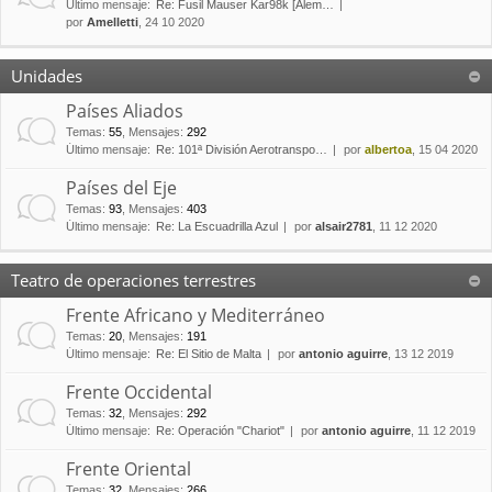
Último mensaje:
Re: Fusil Mauser Kar98k [Alem…
por
Amelletti
, 24 10 2020
Unidades
Países Aliados
Temas
:
55
,
Mensajes
:
292
Último mensaje:
Re: 101ª División Aerotranspo…
por
albertoa
, 15 04 2020
Países del Eje
Temas
:
93
,
Mensajes
:
403
Último mensaje:
Re: La Escuadrilla Azul
por
alsair2781
, 11 12 2020
Teatro de operaciones terrestres
Frente Africano y Mediterráneo
Temas
:
20
,
Mensajes
:
191
Último mensaje:
Re: El Sitio de Malta
por
antonio aguirre
, 13 12 2019
Frente Occidental
Temas
:
32
,
Mensajes
:
292
Último mensaje:
Re: Operación "Chariot"
por
antonio aguirre
, 11 12 2019
Frente Oriental
Temas
:
32
,
Mensajes
:
266