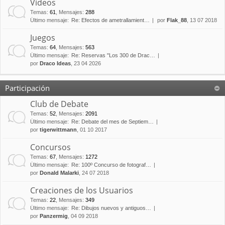
Vídeos
Temas
:
61
,
Mensajes
:
288
Último mensaje:
Re: Efectos de ametrallamient…
por
Flak_88
, 13 07 2018
Juegos
Temas
:
64
,
Mensajes
:
563
Último mensaje:
Re: Reservas "Los 300 de Drac…
por
Draco Ideas
, 23 04 2026
Participación
Club de Debate
Temas
:
52
,
Mensajes
:
2091
Último mensaje:
Re: Debate del mes de Septiem…
por
tigerwittmann
, 01 10 2017
Concursos
Temas
:
67
,
Mensajes
:
1272
Último mensaje:
Re: 100º Concurso de fotograf…
por
Donald Malarki
, 24 07 2018
Creaciones de los Usuarios
Temas
:
22
,
Mensajes
:
349
Último mensaje:
Re: Dibujos nuevos y antiguos…
por
Panzermig
, 04 09 2018