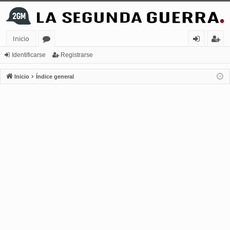
Inicio
or
de
eg
Identificarse
Registrarse
os
nt
ist
Inicio
Índice general
ifi
ra
ca
rs
rs
e
e