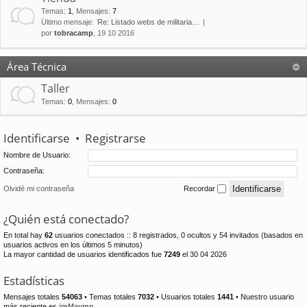
Temas
:
1
,
Mensajes
:
7
Último mensaje:
Re: Listado webs de militaria…
por
tobracamp
, 19 10 2016
Área Técnica
Taller
Temas
:
0
,
Mensajes
:
0
Identificarse
•
Registrarse
Nombre de Usuario:
Contraseña:
Olvidé mi contraseña
Recordar
¿Quién está conectado?
En total hay
62
usuarios conectados :: 8 registrados, 0 ocultos y 54 invitados (basados en
usuarios activos en los últimos 5 minutos)
La mayor cantidad de usuarios identificados fue
7249
el 30 04 2026
Estadísticas
Mensajes totales
54063
• Temas totales
7032
• Usuarios totales
1441
• Nuestro usuario
más reciente es
jmMaymn