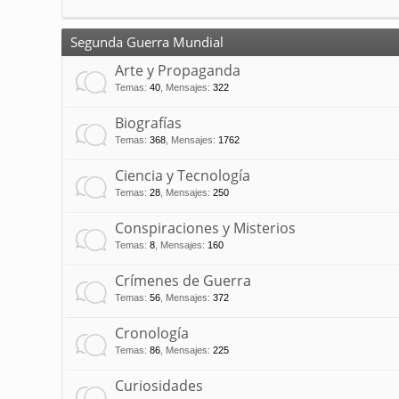
Segunda Guerra Mundial
Arte y Propaganda
Temas
:
40
,
Mensajes
:
322
Biografías
Temas
:
368
,
Mensajes
:
1762
Ciencia y Tecnología
Temas
:
28
,
Mensajes
:
250
Conspiraciones y Misterios
Temas
:
8
,
Mensajes
:
160
Crímenes de Guerra
Temas
:
56
,
Mensajes
:
372
Cronología
Temas
:
86
,
Mensajes
:
225
Curiosidades