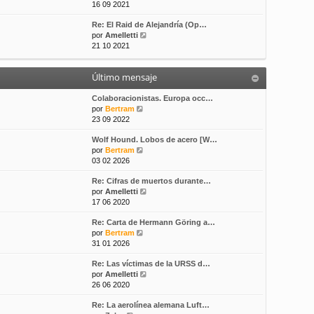
e
16 09 2021
s
t
r
a
i
Re: El Raid de Alejandría (Op…
ú
j
m
V
por
Amelletti
l
e
o
e
21 10 2021
t
m
r
i
e
ú
m
n
Último mensaje
l
o
s
t
m
a
i
Colaboracionistas. Europa occ…
e
j
V
m
por
Bertram
n
e
e
o
23 09 2022
s
r
m
a
Wolf Hound. Lobos de acero [W…
ú
e
j
V
por
Bertram
l
n
e
e
03 02 2026
t
s
r
i
a
Re: Cifras de muertos durante…
ú
m
j
V
por
Amelletti
l
o
e
e
17 06 2020
t
m
r
i
e
Re: Carta de Hermann Göring a…
ú
m
n
V
por
Bertram
l
o
s
e
31 01 2026
t
m
a
r
i
e
j
Re: Las víctimas de la URSS d…
ú
m
n
e
V
por
Amelletti
l
o
s
e
26 06 2020
t
m
a
r
i
e
j
Re: La aerolínea alemana Luft…
ú
m
n
e