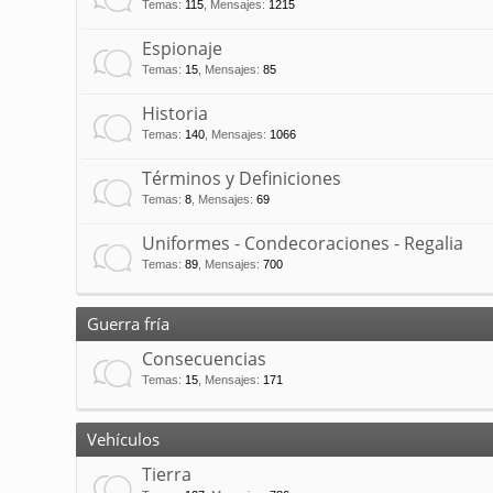
Temas
:
115
,
Mensajes
:
1215
Espionaje
Temas
:
15
,
Mensajes
:
85
Historia
Temas
:
140
,
Mensajes
:
1066
Términos y Definiciones
Temas
:
8
,
Mensajes
:
69
Uniformes - Condecoraciones - Regalia
Temas
:
89
,
Mensajes
:
700
Guerra fría
Consecuencias
Temas
:
15
,
Mensajes
:
171
Vehículos
Tierra