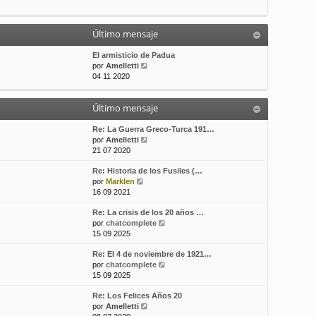
t
m
a
i
e
j
m
n
e
Último mensaje
o
s
m
a
El armisticio de Padua
e
j
V
por
Amelletti
n
e
e
04 11 2020
s
r
a
ú
j
Último mensaje
l
e
t
i
Re: La Guerra Greco-Turca 191…
m
V
por
Amelletti
o
e
21 07 2020
m
r
Re: Historia de los Fusiles (…
e
ú
V
por
Marklen
n
l
e
16 09 2021
s
t
r
a
i
Re: La crisis de los 20 años …
ú
j
m
V
por
chatcomplete
l
e
o
e
15 09 2025
t
m
r
i
e
Re: El 4 de noviembre de 1921…
ú
m
n
V
por
chatcomplete
l
o
s
e
15 09 2025
t
m
a
r
i
e
j
Re: Los Felices Años 20
ú
m
n
e
V
por
Amelletti
l
o
s