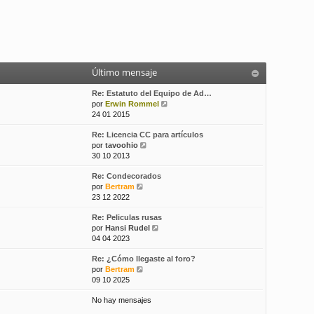
Último mensaje
Re: Estatuto del Equipo de Ad…
V
por
Erwin Rommel
e
24 01 2015
r
Re: Licencia CC para artículos
ú
V
por
tavoohio
l
e
30 10 2013
t
r
i
Re: Condecorados
ú
m
V
por
Bertram
l
o
e
23 12 2022
t
m
r
i
e
Re: Peliculas rusas
ú
m
n
V
por
Hansi Rudel
l
o
s
e
04 04 2023
t
m
a
r
i
e
j
Re: ¿Cómo llegaste al foro?
ú
m
n
e
V
por
Bertram
l
o
s
e
09 10 2025
t
m
a
r
i
e
j
No hay mensajes
ú
m
n
e
l
o
s