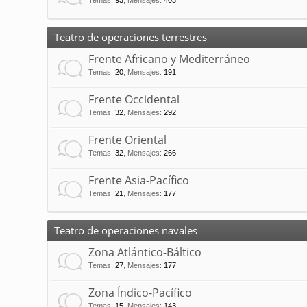
Temas
:
93
,
Mensajes
:
403
Teatro de operaciones terrestres
Frente Africano y Mediterráneo
Temas
:
20
,
Mensajes
:
191
Frente Occidental
Temas
:
32
,
Mensajes
:
292
Frente Oriental
Temas
:
32
,
Mensajes
:
266
Frente Asia-Pacífico
Temas
:
21
,
Mensajes
:
177
Teatro de operaciones navales
Zona Atlántico-Báltico
Temas
:
27
,
Mensajes
:
177
Zona Índico-Pacífico
Temas
:
15
,
Mensajes
:
143