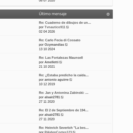
e
08 07 2020
t
m
a
r
i
e
j
ú
m
n
e
Último mensaje
l
o
s
t
m
a
i
Re: Cuaderno de dibujos de un…
e
j
m
V
por
Tvnautico911
n
e
o
e
02 04 2026
s
m
r
a
Re: Carlo Fecia di Cossato
e
ú
j
V
por
Ozymandias
n
l
e
e
13 10 2024
s
t
r
a
i
Re: Las Fortalezas Maunsell
ú
j
m
V
por
Amelletti
l
e
o
e
21 10 2021
t
m
r
i
e
Re: ¿Estaba predicho la caida…
ú
m
n
V
por
antonio aguirre
l
o
s
e
10 12 2019
t
m
a
r
i
e
j
Re: Jan y Antonina Zabinski: …
ú
m
n
e
V
por
alsair2781
l
o
s
e
27 11 2020
t
m
a
r
i
e
j
Re: El 2 de Septiembre de 194…
ú
m
n
e
V
por
alsair2781
l
o
s
e
27 11 2020
t
m
a
r
i
e
j
Re: Heinrich Severloh "La bes…
ú
m
n
e
V
por
RAidenCortes123
l
o
s