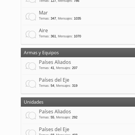
Temas
:
127
,
Mensajes
:
786
Mar
Temas
:
347
,
Mensajes
:
1035
Aire
Temas
:
361
,
Mensajes
:
1070
Armas y Equipos
Países Aliados
Temas
:
41
,
Mensajes
:
207
Países del Eje
Temas
:
54
,
Mensajes
:
319
Unidades
Países Aliados
Temas
:
55
,
Mensajes
:
292
Países del Eje