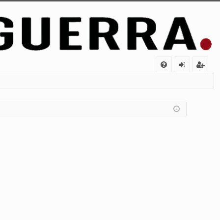
FA
de
eg
Q
nt
ist
ifi
ra
ca
rs
rs
e
e