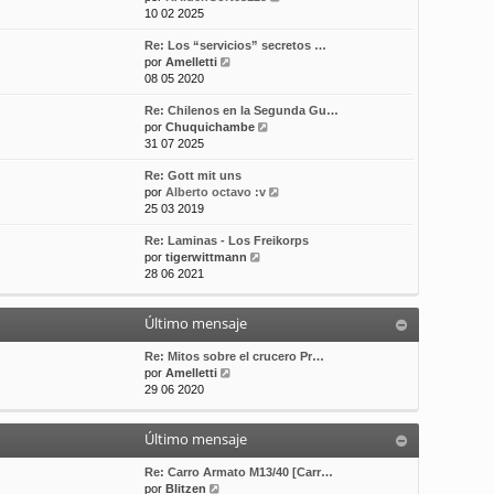
e
10 02 2025
t
m
a
r
i
e
j
Re: Los “servicios” secretos …
ú
m
n
e
V
por
Amelletti
l
o
s
e
08 05 2020
t
m
a
r
i
e
j
Re: Chilenos en la Segunda Gu…
ú
m
n
e
V
por
Chuquichambe
l
o
s
e
31 07 2025
t
m
a
r
i
e
j
Re: Gott mit uns
ú
m
n
e
V
por
Alberto octavo :v
l
o
s
e
25 03 2019
t
m
a
r
i
e
j
Re: Laminas - Los Freikorps
ú
m
n
e
V
por
tigerwittmann
l
o
s
e
28 06 2021
t
m
a
r
i
e
j
ú
m
n
e
Último mensaje
l
o
s
t
m
a
i
Re: Mitos sobre el crucero Pr…
e
j
V
m
por
Amelletti
n
e
e
o
29 06 2020
s
r
m
a
ú
e
j
Último mensaje
l
n
e
t
s
i
a
Re: Carro Armato M13/40 [Carr…
V
m
j
por
Blitzen