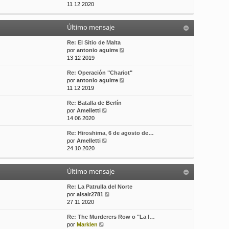
e
11 12 2020
t
s
r
i
a
ú
m
j
Último mensaje
l
o
e
t
m
i
Re: El Sitio de Malta
e
m
V
por
antonio aguirre
n
o
e
13 12 2019
s
m
r
a
Re: Operación "Chariot"
e
ú
j
V
por
antonio aguirre
n
l
e
e
11 12 2019
s
t
r
a
i
Re: Batalla de Berlín
ú
j
m
V
por
Amelletti
l
e
o
e
14 06 2020
t
m
r
i
e
Re: Hiroshima, 6 de agosto de…
ú
m
n
V
por
Amelletti
l
o
s
e
24 10 2020
t
m
a
r
i
e
j
ú
m
n
e
Último mensaje
l
o
s
t
m
a
i
Re: La Patrulla del Norte
e
j
m
V
por
alsair2781
n
e
o
e
27 11 2020
s
m
r
a
Re: The Murderers Row o "La l…
e
ú
j
V
por
Marklen
n
l
e