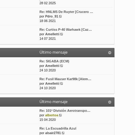
e
o
e
28 02 2025
r
m
Re: HNLMS De Ruyter [Crucero …
ú
e
V
por
Pdro_91
l
n
e
18 06 2021
t
s
r
i
a
Re: Curtiss P-40 Warhawk [Caz…
ú
m
j
V
por
Amelletti
l
o
e
e
14 07 2021
t
m
r
i
e
ú
m
n
Último mensaje
l
o
s
t
m
a
i
Re: SIGABA (ECM)
e
j
m
V
por
Amelletti
n
e
o
e
24 10 2020
s
m
r
a
Re: Fusil Mauser Kar98k [Alem…
e
ú
j
V
por
Amelletti
n
l
e
e
24 10 2020
s
t
r
a
i
ú
j
m
Último mensaje
l
e
o
t
m
i
Re: 101ª División Aerotranspo…
e
V
m
por
albertoa
n
e
o
15 04 2020
s
r
m
a
Re: La Escuadrilla Azul
ú
e
j
V
por
alsair2781
l
n
e