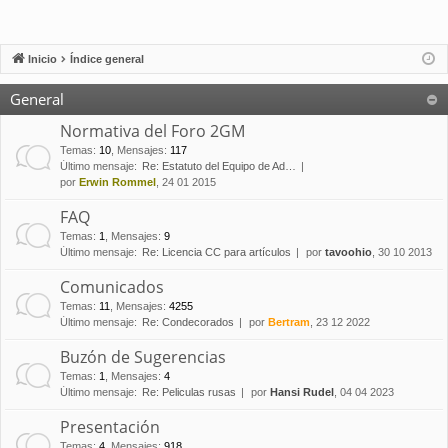
Inicio
Índice general
General
Normativa del Foro 2GM
Temas
:
10
,
Mensajes
:
117
Último mensaje:
Re: Estatuto del Equipo de Ad…
por
Erwin Rommel
, 24 01 2015
FAQ
Temas
:
1
,
Mensajes
:
9
Último mensaje:
Re: Licencia CC para artículos
por
tavoohio
, 30 10 2013
Comunicados
Temas
:
11
,
Mensajes
:
4255
Último mensaje:
Re: Condecorados
por
Bertram
, 23 12 2022
Buzón de Sugerencias
Temas
:
1
,
Mensajes
:
4
Último mensaje:
Re: Peliculas rusas
por
Hansi Rudel
, 04 04 2023
Presentación
Temas
:
4
,
Mensajes
:
918