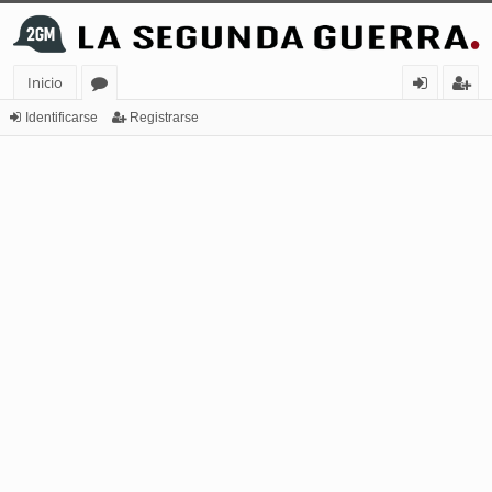
Inicio
or
de
eg
Identificarse
Registrarse
os
nt
ist
ifi
ra
ca
rs
rs
e
e