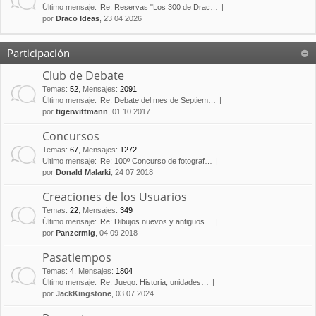
Último mensaje:
Re: Reservas "Los 300 de Drac…
por
Draco Ideas
, 23 04 2026
Participación
Club de Debate
Temas
:
52
,
Mensajes
:
2091
Último mensaje:
Re: Debate del mes de Septiem…
por
tigerwittmann
, 01 10 2017
Concursos
Temas
:
67
,
Mensajes
:
1272
Último mensaje:
Re: 100º Concurso de fotograf…
por
Donald Malarki
, 24 07 2018
Creaciones de los Usuarios
Temas
:
22
,
Mensajes
:
349
Último mensaje:
Re: Dibujos nuevos y antiguos…
por
Panzermig
, 04 09 2018
Pasatiempos
Temas
:
4
,
Mensajes
:
1804
Último mensaje:
Re: Juego: Historia, unidades…
por
JackKingstone
, 03 07 2024