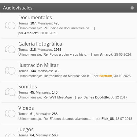
Audiovisuales
Documentales
Temas
:
107
,
Mensajes
:
475
Último mensaje:
Re: Índice de documentales de…
por
Amelletti
, 30 01 2021
Galería Fotográfica
Temas
:
218
,
Mensajes
:
1968
Último mensaje:
Re: Fotos a color y sus histo…
por
Amarok
, 25 03 2024
Ilustración Militar
Temas
:
144
,
Mensajes
:
312
Último mensaje:
Ilustraciones de Mariusz Kozik
por
Bertram
, 30 10 2025
Sonidos
Temas
:
45
,
Mensajes
:
146
Último mensaje:
Re: We'll Meet Again
por
James Doolittle
, 30 12 2017
Vídeos
Temas
:
61
,
Mensajes
:
288
Último mensaje:
Re: Efectos de ametrallamient…
por
Flak_88
, 13 07 2018
Juegos
Temas
:
64
,
Mensajes
:
563