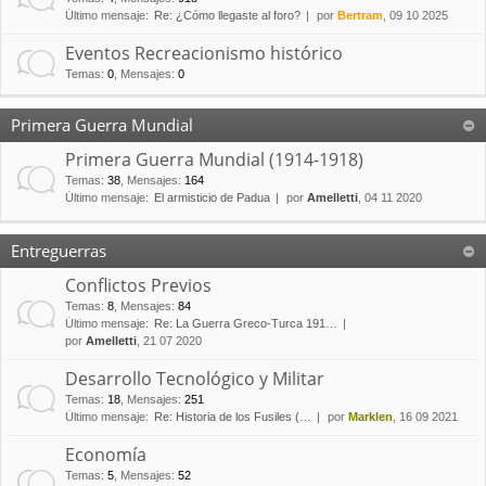
Último mensaje:
Re: ¿Cómo llegaste al foro?
por
Bertram
, 09 10 2025
Eventos Recreacionismo histórico
Temas
:
0
,
Mensajes
:
0
Primera Guerra Mundial
Primera Guerra Mundial (1914-1918)
Temas
:
38
,
Mensajes
:
164
Último mensaje:
El armisticio de Padua
por
Amelletti
, 04 11 2020
Entreguerras
Conflictos Previos
Temas
:
8
,
Mensajes
:
84
Último mensaje:
Re: La Guerra Greco-Turca 191…
por
Amelletti
, 21 07 2020
Desarrollo Tecnológico y Militar
Temas
:
18
,
Mensajes
:
251
Último mensaje:
Re: Historia de los Fusiles (…
por
Marklen
, 16 09 2021
Economía
Temas
:
5
,
Mensajes
:
52