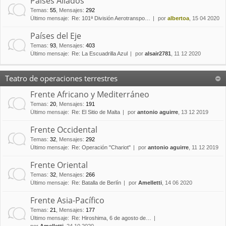
Países Aliados
Temas
:
55
,
Mensajes
:
292
Último mensaje:
Re: 101ª División Aerotranspo…
por
albertoa
, 15 04 2020
Países del Eje
Temas
:
93
,
Mensajes
:
403
Último mensaje:
Re: La Escuadrilla Azul
por
alsair2781
, 11 12 2020
Teatro de operaciones terrestres
Frente Africano y Mediterráneo
Temas
:
20
,
Mensajes
:
191
Último mensaje:
Re: El Sitio de Malta
por
antonio aguirre
, 13 12 2019
Frente Occidental
Temas
:
32
,
Mensajes
:
292
Último mensaje:
Re: Operación "Chariot"
por
antonio aguirre
, 11 12 2019
Frente Oriental
Temas
:
32
,
Mensajes
:
266
Último mensaje:
Re: Batalla de Berlín
por
Amelletti
, 14 06 2020
Frente Asia-Pacífico
Temas
:
21
,
Mensajes
:
177
Último mensaje:
Re: Hiroshima, 6 de agosto de…