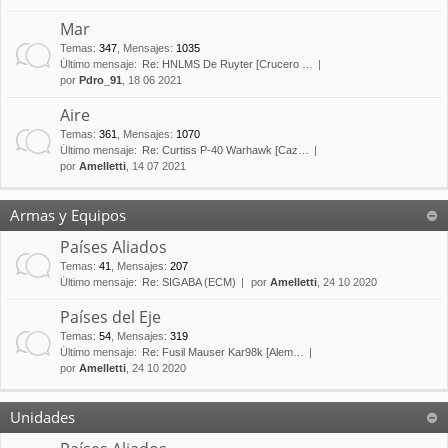
Mar
Temas
:
347
,
Mensajes
:
1035
Último mensaje:
Re: HNLMS De Ruyter [Crucero …
por
Pdro_91
, 18 06 2021
Aire
Temas
:
361
,
Mensajes
:
1070
Último mensaje:
Re: Curtiss P-40 Warhawk [Caz…
por
Amelletti
, 14 07 2021
Armas y Equipos
Países Aliados
Temas
:
41
,
Mensajes
:
207
Último mensaje:
Re: SIGABA (ECM)
por
Amelletti
, 24 10 2020
Países del Eje
Temas
:
54
,
Mensajes
:
319
Último mensaje:
Re: Fusil Mauser Kar98k [Alem…
por
Amelletti
, 24 10 2020
Unidades