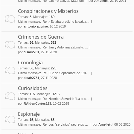
Último mensaje:
Re: Las Fortalezas Maunsell
por
Amelletti
, 21 10 2021
Conspiraciones y Misterios
Temas
:
8
,
Mensajes
:
160
Último mensaje:
Re: ¿Estaba predicho la caida…
por
antonio aguirre
, 10 12 2019
Crímenes de Guerra
Temas
:
56
,
Mensajes
:
372
Último mensaje:
Re: Jan y Antonina Zabinski: …
por
alsair2781
, 27 11 2020
Cronología
Temas
:
86
,
Mensajes
:
225
Último mensaje:
Re: El 2 de Septiembre de 194…
por
alsair2781
, 27 11 2020
Curiosidades
Temas
:
115
,
Mensajes
:
1215
Último mensaje:
Re: Heinrich Severloh "La bes…
por
RAidenCortes123
, 10 02 2025
Espionaje
Temas
:
15
,
Mensajes
:
85
Último mensaje:
Re: Los “servicios” secretos …
por
Amelletti
, 08 05 2020