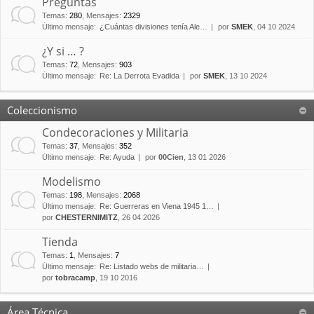
Preguntas
Temas
:
280
,
Mensajes
:
2329
Último mensaje:
¿Cuántas divisiones tenía Ale…
por
SMEK
, 04 10 2024
¿Y si … ?
Temas
:
72
,
Mensajes
:
903
Último mensaje:
Re: La Derrota Evadida
por
SMEK
, 13 10 2024
Coleccionismo
Condecoraciones y Militaria
Temas
:
37
,
Mensajes
:
352
Último mensaje:
Re: Ayuda
por
00Cien
, 13 01 2026
Modelismo
Temas
:
198
,
Mensajes
:
2068
Último mensaje:
Re: Guerreras en Viena 1945 1…
por
CHESTERNIMITZ
, 26 04 2026
Tienda
Temas
:
1
,
Mensajes
:
7
Último mensaje:
Re: Listado webs de militaria…
por
tobracamp
, 19 10 2016
Área Técnica