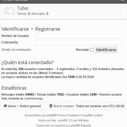
Taller
Temas
:
0
,
Mensajes
:
0
Identificarse
•
Registrarse
Nombre de Usuario:
Contraseña:
Olvidé mi contraseña
Recordar
¿Quién está conectado?
En total hay
316
usuarios conectados :: 5 registrados, 0 ocultos y 311 invitados (basados
en usuarios activos en los últimos 5 minutos)
La mayor cantidad de usuarios identificados fue
7249
el 30 04 2026
Estadísticas
Mensajes totales
54063
• Temas totales
7032
• Usuarios totales
1440
• Nuestro usuario
más reciente es
Lewisboogy
Inicio
Índice general
Borrar cookies
Todos los horarios son
UTC+02:00
Desarrollado por
phpBB
® Forum Software © phpBB Limited
Style por
Arty
- phpBB 3.3 por MrGaby
Traducción al español por
phpBB España