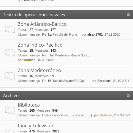
por
Amelletti
, 24 10 2020
Teatro de operaciones navales
Zona Atlántico-Báltico
Temas
:
27
,
Mensajes
:
177
Último mensaje:
Re: La Patrulla del Norte
por
alsair2781
, 27 11 2020
Zona Índico-Pacífico
Temas
:
15
,
Mensajes
:
143
Último mensaje:
Re: The Murderers Row o "La l…
por
Marklen
, 16 09 2021
Zona Mediterráneo
Temas
:
16
,
Mensajes
:
59
Último mensaje:
Re: El Raid de Alejandría (Op…
por
Amelletti
, 21 10 2021
Archivo
Biblioteca
Temas
:
265
,
Mensajes
:
949
Último mensaje:
Colaboracionistas. Europa occ…
por
Bertram
, 23 09 2022
Cine y Televisión
Temas
:
479
,
Mensajes
:
2011