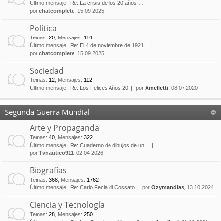
Último mensaje:
Re: La crisis de los 20 años …
por
chatcomplete
, 15 09 2025
Política
Temas
:
20
,
Mensajes
:
114
Último mensaje:
Re: El 4 de noviembre de 1921…
por
chatcomplete
, 15 09 2025
Sociedad
Temas
:
12
,
Mensajes
:
112
Último mensaje:
Re: Los Felices Años 20
por
Amelletti
, 08 07 2020
Segunda Guerra Mundial
Arte y Propaganda
Temas
:
40
,
Mensajes
:
322
Último mensaje:
Re: Cuaderno de dibujos de un…
por
Tvnautico911
, 02 04 2026
Biografías
Temas
:
368
,
Mensajes
:
1762
Último mensaje:
Re: Carlo Fecia di Cossato
por
Ozymandias
, 13 10 2024
Ciencia y Tecnología
Temas
:
28
,
Mensajes
:
250