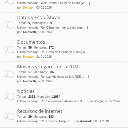
Último mensaje:
Wolf Hound. Lobos de acero [W…
por
Bertram
, 03 02 2026
Datos y Estadísticas
Temas
:
9
,
Mensajes
:
109
Último mensaje:
Re: Cifras de muertos durante…
por
Amelletti
, 17 06 2020
Documentos
Temas
:
59
,
Mensajes
:
172
Último mensaje:
Re: Carta de Hermann Göring a…
por
Bertram
, 31 01 2026
Museos y Lugares de la 2GM
Temas
:
57
,
Mensajes
:
606
Último mensaje:
Re: Las víctimas de la URSS d…
por
Amelletti
, 26 06 2020
Noticias
Temas
:
2363
,
Mensajes
:
11954
Último mensaje:
Re: La aerolínea alemana Luft…
por
Zalya
, 25 02 2026
Recursos de Internet
Temas
:
29
,
Mensajes
:
193
Último mensaje:
Re: Corazón Purpura
por
Amarok
, 08 01 2018