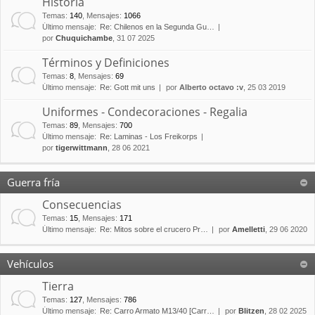
Historia
Temas
:
140
,
Mensajes
:
1066
Último mensaje:
Re: Chilenos en la Segunda Gu…
por
Chuquichambe
, 31 07 2025
Términos y Definiciones
Temas
:
8
,
Mensajes
:
69
Último mensaje:
Re: Gott mit uns
por
Alberto octavo :v
, 25 03 2019
Uniformes - Condecoraciones - Regalia
Temas
:
89
,
Mensajes
:
700
Último mensaje:
Re: Laminas - Los Freikorps
por
tigerwittmann
, 28 06 2021
Guerra fría
Consecuencias
Temas
:
15
,
Mensajes
:
171
Último mensaje:
Re: Mitos sobre el crucero Pr…
por
Amelletti
, 29 06 2020
Vehículos
Tierra
Temas
:
127
,
Mensajes
:
786
Último mensaje:
Re: Carro Armato M13/40 [Carr…
por
Blitzen
, 28 02 2025