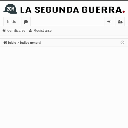
Inicio
or
de
eg
Identificarse
Registrarse
os
nt
ist
Inicio
Índice general
ifi
ra
ca
rs
rs
e
e