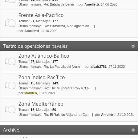
Último mensaje:
Re: Batalla de Berlín
por
Amelletti
, 14 06 2020
Frente Asia-Pacífico
Temas
:
21
,
Mensajes
:
177
Último mensaje:
Re: Hiroshima, 6 de agosto de…
por
Amelletti
, 24 10 2020
Teatro de operaciones navales
Zona Atlántico-Báltico
Temas
:
27
,
Mensajes
:
177
Último mensaje:
Re: La Patrulla del Norte
por
alsair2781
, 27 11 2020
Zona Índico-Pacífico
Temas
:
15
,
Mensajes
:
143
Último mensaje:
Re: The Murderers Row o "La l…
por
Marklen
, 16 09 2021
Zona Mediterráneo
Temas
:
16
,
Mensajes
:
59
Último mensaje:
Re: El Raid de Alejandría (Op…
por
Amelletti
, 21 10 2021
Archivo