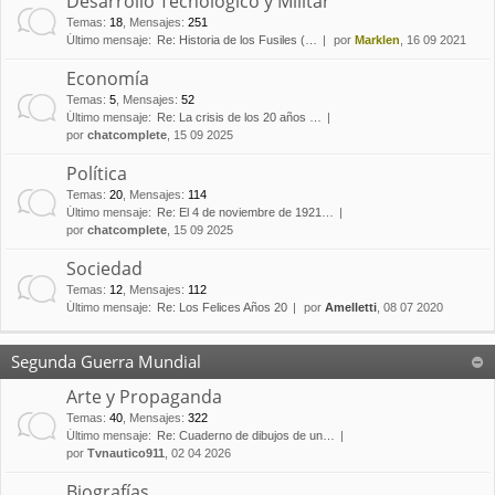
Desarrollo Tecnológico y Militar
Temas
:
18
,
Mensajes
:
251
Último mensaje:
Re: Historia de los Fusiles (…
por
Marklen
, 16 09 2021
Economía
Temas
:
5
,
Mensajes
:
52
Último mensaje:
Re: La crisis de los 20 años …
por
chatcomplete
, 15 09 2025
Política
Temas
:
20
,
Mensajes
:
114
Último mensaje:
Re: El 4 de noviembre de 1921…
por
chatcomplete
, 15 09 2025
Sociedad
Temas
:
12
,
Mensajes
:
112
Último mensaje:
Re: Los Felices Años 20
por
Amelletti
, 08 07 2020
Segunda Guerra Mundial
Arte y Propaganda
Temas
:
40
,
Mensajes
:
322
Último mensaje:
Re: Cuaderno de dibujos de un…
por
Tvnautico911
, 02 04 2026
Biografías