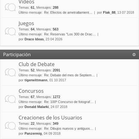
Vídeos
Temas
:
61
,
Mensajes
:
288
Último mensaje:
Re: Efectos de ametrallamient…
por
Flak_88
, 13 07 2018
Juegos
Temas
:
64
,
Mensajes
:
563
Último mensaje:
Re: Reservas "Los 300 de Drac…
por
Draco Ideas
, 23 04 2026
Participación
Club de Debate
Temas
:
52
,
Mensajes
:
2091
Último mensaje:
Re: Debate del mes de Septiem…
por
tigerwittmann
, 01 10 2017
Concursos
Temas
:
67
,
Mensajes
:
1272
Último mensaje:
Re: 100º Concurso de fotograf…
por
Donald Malarki
, 24 07 2018
Creaciones de los Usuarios
Temas
:
22
,
Mensajes
:
349
Último mensaje:
Re: Dibujos nuevos y antiguos…
por
Panzermig
, 04 09 2018