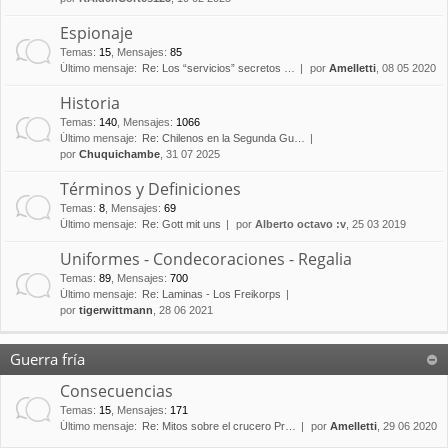
Espionaje
Temas
:
15
,
Mensajes
:
85
Último mensaje:
Re: Los “servicios” secretos …
por
Amelletti
, 08 05 2020
Historia
Temas
:
140
,
Mensajes
:
1066
Último mensaje:
Re: Chilenos en la Segunda Gu…
por
Chuquichambe
, 31 07 2025
Términos y Definiciones
Temas
:
8
,
Mensajes
:
69
Último mensaje:
Re: Gott mit uns
por
Alberto octavo :v
, 25 03 2019
Uniformes - Condecoraciones - Regalia
Temas
:
89
,
Mensajes
:
700
Último mensaje:
Re: Laminas - Los Freikorps
por
tigerwittmann
, 28 06 2021
Guerra fría
Consecuencias
Temas
:
15
,
Mensajes
:
171
Último mensaje:
Re: Mitos sobre el crucero Pr…
por
Amelletti
, 29 06 2020