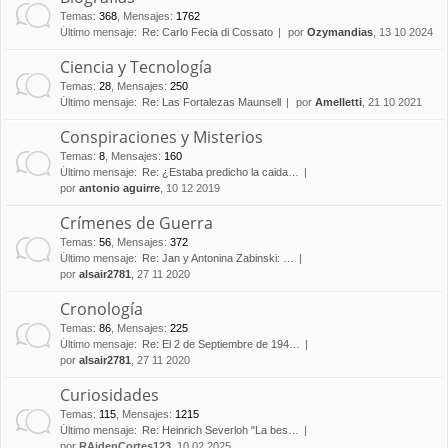
Temas
:
368
,
Mensajes
:
1762
Último mensaje:
Re: Carlo Fecia di Cossato
por
Ozymandias
, 13 10 2024
Ciencia y Tecnología
Temas
:
28
,
Mensajes
:
250
Último mensaje:
Re: Las Fortalezas Maunsell
por
Amelletti
, 21 10 2021
Conspiraciones y Misterios
Temas
:
8
,
Mensajes
:
160
Último mensaje:
Re: ¿Estaba predicho la caida…
por
antonio aguirre
, 10 12 2019
Crímenes de Guerra
Temas
:
56
,
Mensajes
:
372
Último mensaje:
Re: Jan y Antonina Zabinski: …
por
alsair2781
, 27 11 2020
Cronología
Temas
:
86
,
Mensajes
:
225
Último mensaje:
Re: El 2 de Septiembre de 194…
por
alsair2781
, 27 11 2020
Curiosidades
Temas
:
115
,
Mensajes
:
1215
Último mensaje:
Re: Heinrich Severloh "La bes…
por
RAidenCortes123
, 10 02 2025