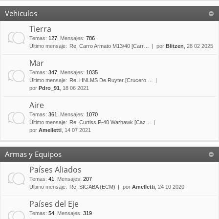
Vehículos
Tierra
Temas
:
127
,
Mensajes
:
786
Último mensaje:
Re: Carro Armato M13/40 [Carr…
por
Blitzen
, 28 02 2025
Mar
Temas
:
347
,
Mensajes
:
1035
Último mensaje:
Re: HNLMS De Ruyter [Crucero …
por
Pdro_91
, 18 06 2021
Aire
Temas
:
361
,
Mensajes
:
1070
Último mensaje:
Re: Curtiss P-40 Warhawk [Caz…
por
Amelletti
, 14 07 2021
Armas y Equipos
Países Aliados
Temas
:
41
,
Mensajes
:
207
Último mensaje:
Re: SIGABA (ECM)
por
Amelletti
, 24 10 2020
Países del Eje
Temas
:
54
,
Mensajes
:
319