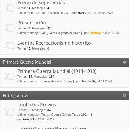
Buzón de Sugerencias
Temas
:
1
,
Mensajes
:
4
Último mensaje:
Re: Peliculas rusas
por
Hansi Rudel
, 04 04 2023
Presentación
Temas
:
4
,
Mensajes
:
918
Último mensaje:
Re: ¿Cómo llegaste al foro?
por
Bertram
, 09 10 2025
Eventos Recreacionismo histórico
Temas
:
0
,
Mensajes
:
0
Primera Guerra Mundial
Primera Guerra Mundial (1914-1918)
Temas
:
38
,
Mensajes
:
164
Último mensaje:
El armisticio de Padua
por
Amelletti
, 04 11 2020
Entreguerras
Conflictos Previos
Temas
:
8
,
Mensajes
:
84
Último mensaje:
Re: La Guerra Greco-Turca 191…
por
Amelletti
, 21 07 2020