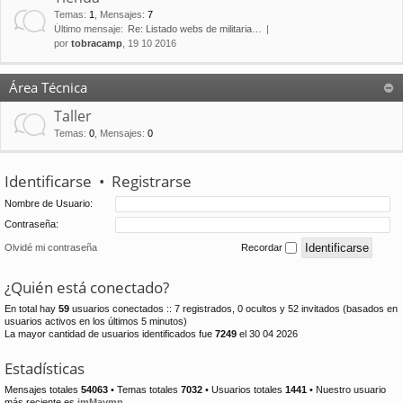
Temas
:
1
,
Mensajes
:
7
Último mensaje:
Re: Listado webs de militaria…
por
tobracamp
, 19 10 2016
Área Técnica
Taller
Temas
:
0
,
Mensajes
:
0
Identificarse
•
Registrarse
Nombre de Usuario:
Contraseña:
Olvidé mi contraseña
Recordar
¿Quién está conectado?
En total hay
59
usuarios conectados :: 7 registrados, 0 ocultos y 52 invitados (basados en
usuarios activos en los últimos 5 minutos)
La mayor cantidad de usuarios identificados fue
7249
el 30 04 2026
Estadísticas
Mensajes totales
54063
• Temas totales
7032
• Usuarios totales
1441
• Nuestro usuario
más reciente es
jmMaymn