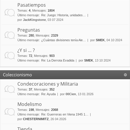
Pasatiempos
Temas
:
4
,
Mensajes
:
1804
Último mensaje:
Re: Juego: Historia, unidades…
por
JackKingstone
, 03 07 2024
Preguntas
Temas
:
280
,
Mensajes
:
2329
Último mensaje:
¿Cuántas divisiones tenía Ale…
por
SMEK
, 04 10 2024
¿Y si … ?
Temas
:
72
,
Mensajes
:
903
Último mensaje:
Re: La Derrota Evadida
por
SMEK
, 13 10 2024
Coleccionismo
Condecoraciones y Militaria
Temas
:
37
,
Mensajes
:
352
Último mensaje:
Re: Ayuda
por
00Cien
, 13 01 2026
Modelismo
Temas
:
198
,
Mensajes
:
2068
Último mensaje:
Re: Guerreras en Viena 1945 1…
por
CHESTERNIMITZ
, 26 04 2026
Tienda