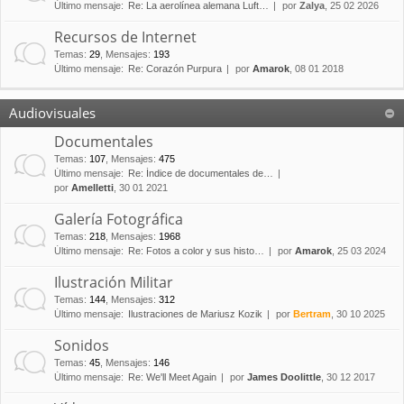
Último mensaje:
Re: La aerolínea alemana Luft…
por
Zalya
, 25 02 2026
Recursos de Internet
Temas
:
29
,
Mensajes
:
193
Último mensaje:
Re: Corazón Purpura
por
Amarok
, 08 01 2018
Audiovisuales
Documentales
Temas
:
107
,
Mensajes
:
475
Último mensaje:
Re: Índice de documentales de…
por
Amelletti
, 30 01 2021
Galería Fotográfica
Temas
:
218
,
Mensajes
:
1968
Último mensaje:
Re: Fotos a color y sus histo…
por
Amarok
, 25 03 2024
Ilustración Militar
Temas
:
144
,
Mensajes
:
312
Último mensaje:
Ilustraciones de Mariusz Kozik
por
Bertram
, 30 10 2025
Sonidos
Temas
:
45
,
Mensajes
:
146
Último mensaje:
Re: We'll Meet Again
por
James Doolittle
, 30 12 2017