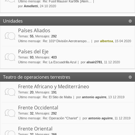
Último mensaje:
Re: Fusil Mauser Kar98k [Alem…
por
Amelletti
, 24 10 2020
Unidades
Países Aliados
Temas
:
55
,
Mensajes
:
292
Último mensaje:
Re: 101ª División Aerotranspo…
por
albertoa
, 15 04 2020
Países del Eje
Temas
:
93
,
Mensajes
:
403
Último mensaje:
Re: La Escuadrilla Azul
por
alsair2781
, 11 12 2020
Teatro de operaciones terrestres
Frente Africano y Mediterráneo
Temas
:
20
,
Mensajes
:
191
Último mensaje:
Re: El Sitio de Malta
por
antonio aguirre
, 13 12 2019
Frente Occidental
Temas
:
32
,
Mensajes
:
292
Último mensaje:
Re: Operación "Chariot"
por
antonio aguirre
, 11 12 2019
Frente Oriental
Temas
:
32
,
Mensajes
:
266