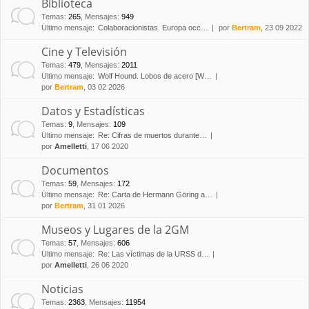
Biblioteca
Temas
:
265
,
Mensajes
:
949
Último mensaje:
Colaboracionistas. Europa occ…
por
Bertram
, 23 09 2022
Cine y Televisión
Temas
:
479
,
Mensajes
:
2011
Último mensaje:
Wolf Hound. Lobos de acero [W…
por
Bertram
, 03 02 2026
Datos y Estadísticas
Temas
:
9
,
Mensajes
:
109
Último mensaje:
Re: Cifras de muertos durante…
por
Amelletti
, 17 06 2020
Documentos
Temas
:
59
,
Mensajes
:
172
Último mensaje:
Re: Carta de Hermann Göring a…
por
Bertram
, 31 01 2026
Museos y Lugares de la 2GM
Temas
:
57
,
Mensajes
:
606
Último mensaje:
Re: Las víctimas de la URSS d…
por
Amelletti
, 26 06 2020
Noticias
Temas
:
2363
,
Mensajes
:
11954