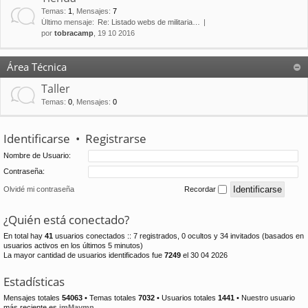
Temas
:
1
,
Mensajes
:
7
Último mensaje:
Re: Listado webs de militaria…
por
tobracamp
, 19 10 2016
Área Técnica
Taller
Temas
:
0
,
Mensajes
:
0
Identificarse
•
Registrarse
Nombre de Usuario:
Contraseña:
Olvidé mi contraseña
Recordar
¿Quién está conectado?
En total hay
41
usuarios conectados :: 7 registrados, 0 ocultos y 34 invitados (basados en
usuarios activos en los últimos 5 minutos)
La mayor cantidad de usuarios identificados fue
7249
el 30 04 2026
Estadísticas
Mensajes totales
54063
• Temas totales
7032
• Usuarios totales
1441
• Nuestro usuario
más reciente es
jmMaymn