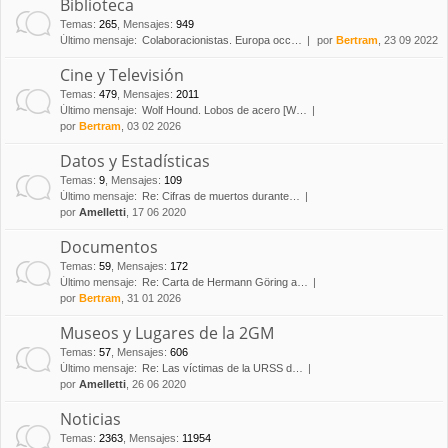
Biblioteca
Temas
:
265
,
Mensajes
:
949
Último mensaje:
Colaboracionistas. Europa occ…
por
Bertram
, 23 09 2022
Cine y Televisión
Temas
:
479
,
Mensajes
:
2011
Último mensaje:
Wolf Hound. Lobos de acero [W…
por
Bertram
, 03 02 2026
Datos y Estadísticas
Temas
:
9
,
Mensajes
:
109
Último mensaje:
Re: Cifras de muertos durante…
por
Amelletti
, 17 06 2020
Documentos
Temas
:
59
,
Mensajes
:
172
Último mensaje:
Re: Carta de Hermann Göring a…
por
Bertram
, 31 01 2026
Museos y Lugares de la 2GM
Temas
:
57
,
Mensajes
:
606
Último mensaje:
Re: Las víctimas de la URSS d…
por
Amelletti
, 26 06 2020
Noticias
Temas
:
2363
,
Mensajes
:
11954