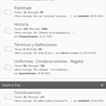
Espionaje
Temas
:
15
,
Mensajes
:
85
Último mensaje:
Re: Los “servicios” secretos …
por
Amelletti
, 08 05 2020
Historia
Temas
:
140
,
Mensajes
:
1066
Último mensaje:
Re: Chilenos en la Segunda Gu…
por
Chuquichambe
, 31 07 2025
Términos y Definiciones
Temas
:
8
,
Mensajes
:
69
Último mensaje:
Re: Gott mit uns
por
Alberto octavo :v
, 25 03 2019
Uniformes - Condecoraciones - Regalia
Temas
:
89
,
Mensajes
:
700
Último mensaje:
Re: Laminas - Los Freikorps
por
tigerwittmann
, 28 06 2021
Guerra fría
Consecuencias
Temas
:
15
,
Mensajes
:
171
Último mensaje:
Re: Mitos sobre el crucero Pr…
por
Amelletti
, 29 06 2020