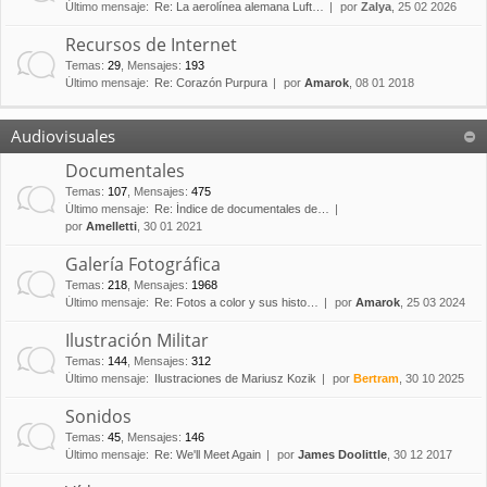
Último mensaje:
Re: La aerolínea alemana Luft…
por
Zalya
, 25 02 2026
Recursos de Internet
Temas
:
29
,
Mensajes
:
193
Último mensaje:
Re: Corazón Purpura
por
Amarok
, 08 01 2018
Audiovisuales
Documentales
Temas
:
107
,
Mensajes
:
475
Último mensaje:
Re: Índice de documentales de…
por
Amelletti
, 30 01 2021
Galería Fotográfica
Temas
:
218
,
Mensajes
:
1968
Último mensaje:
Re: Fotos a color y sus histo…
por
Amarok
, 25 03 2024
Ilustración Militar
Temas
:
144
,
Mensajes
:
312
Último mensaje:
Ilustraciones de Mariusz Kozik
por
Bertram
, 30 10 2025
Sonidos
Temas
:
45
,
Mensajes
:
146
Último mensaje:
Re: We'll Meet Again
por
James Doolittle
, 30 12 2017