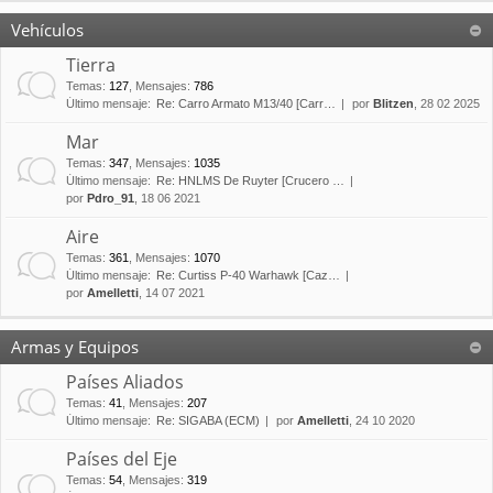
Vehículos
Tierra
Temas
:
127
,
Mensajes
:
786
Último mensaje:
Re: Carro Armato M13/40 [Carr…
por
Blitzen
, 28 02 2025
Mar
Temas
:
347
,
Mensajes
:
1035
Último mensaje:
Re: HNLMS De Ruyter [Crucero …
por
Pdro_91
, 18 06 2021
Aire
Temas
:
361
,
Mensajes
:
1070
Último mensaje:
Re: Curtiss P-40 Warhawk [Caz…
por
Amelletti
, 14 07 2021
Armas y Equipos
Países Aliados
Temas
:
41
,
Mensajes
:
207
Último mensaje:
Re: SIGABA (ECM)
por
Amelletti
, 24 10 2020
Países del Eje
Temas
:
54
,
Mensajes
:
319