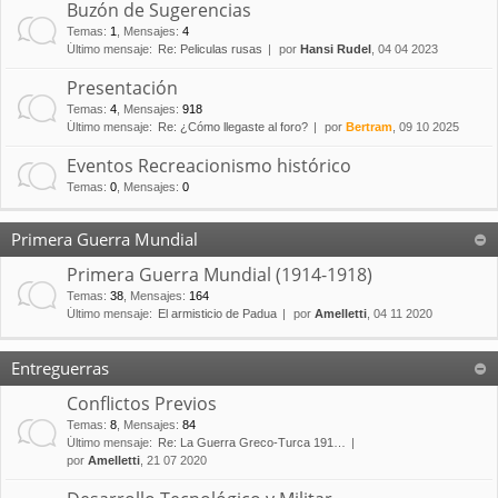
Buzón de Sugerencias
Temas
:
1
,
Mensajes
:
4
Último mensaje:
Re: Peliculas rusas
por
Hansi Rudel
, 04 04 2023
Presentación
Temas
:
4
,
Mensajes
:
918
Último mensaje:
Re: ¿Cómo llegaste al foro?
por
Bertram
, 09 10 2025
Eventos Recreacionismo histórico
Temas
:
0
,
Mensajes
:
0
Primera Guerra Mundial
Primera Guerra Mundial (1914-1918)
Temas
:
38
,
Mensajes
:
164
Último mensaje:
El armisticio de Padua
por
Amelletti
, 04 11 2020
Entreguerras
Conflictos Previos
Temas
:
8
,
Mensajes
:
84
Último mensaje:
Re: La Guerra Greco-Turca 191…
por
Amelletti
, 21 07 2020