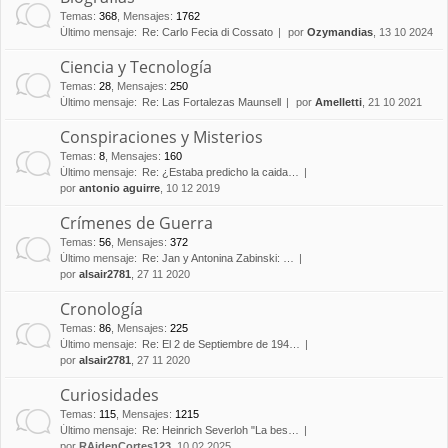
Temas
:
368
,
Mensajes
:
1762
Último mensaje:
Re: Carlo Fecia di Cossato
por
Ozymandias
, 13 10 2024
Ciencia y Tecnología
Temas
:
28
,
Mensajes
:
250
Último mensaje:
Re: Las Fortalezas Maunsell
por
Amelletti
, 21 10 2021
Conspiraciones y Misterios
Temas
:
8
,
Mensajes
:
160
Último mensaje:
Re: ¿Estaba predicho la caida…
por
antonio aguirre
, 10 12 2019
Crímenes de Guerra
Temas
:
56
,
Mensajes
:
372
Último mensaje:
Re: Jan y Antonina Zabinski: …
por
alsair2781
, 27 11 2020
Cronología
Temas
:
86
,
Mensajes
:
225
Último mensaje:
Re: El 2 de Septiembre de 194…
por
alsair2781
, 27 11 2020
Curiosidades
Temas
:
115
,
Mensajes
:
1215
Último mensaje:
Re: Heinrich Severloh "La bes…
por
RAidenCortes123
, 10 02 2025