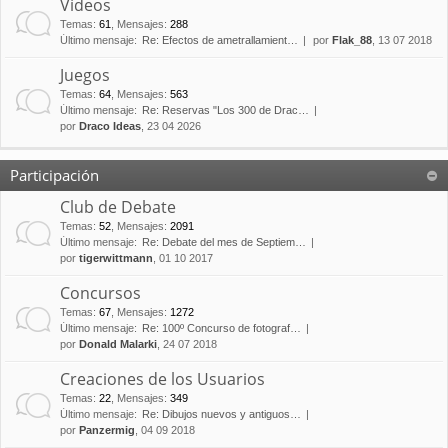
Vídeos
Temas
:
61
,
Mensajes
:
288
Último mensaje:
Re: Efectos de ametrallamient…
por
Flak_88
, 13 07 2018
Juegos
Temas
:
64
,
Mensajes
:
563
Último mensaje:
Re: Reservas "Los 300 de Drac…
por
Draco Ideas
, 23 04 2026
Participación
Club de Debate
Temas
:
52
,
Mensajes
:
2091
Último mensaje:
Re: Debate del mes de Septiem…
por
tigerwittmann
, 01 10 2017
Concursos
Temas
:
67
,
Mensajes
:
1272
Último mensaje:
Re: 100º Concurso de fotograf…
por
Donald Malarki
, 24 07 2018
Creaciones de los Usuarios
Temas
:
22
,
Mensajes
:
349
Último mensaje:
Re: Dibujos nuevos y antiguos…
por
Panzermig
, 04 09 2018