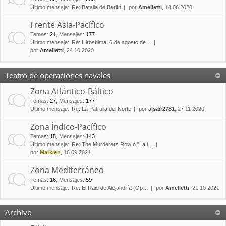
Último mensaje:
Re: Batalla de Berlín
por
Amelletti
, 14 06 2020
Frente Asia-Pacífico
Temas
:
21
,
Mensajes
:
177
Último mensaje:
Re: Hiroshima, 6 de agosto de…
por
Amelletti
, 24 10 2020
Teatro de operaciones navales
Zona Atlántico-Báltico
Temas
:
27
,
Mensajes
:
177
Último mensaje:
Re: La Patrulla del Norte
por
alsair2781
, 27 11 2020
Zona Índico-Pacífico
Temas
:
15
,
Mensajes
:
143
Último mensaje:
Re: The Murderers Row o "La l…
por
Marklen
, 16 09 2021
Zona Mediterráneo
Temas
:
16
,
Mensajes
:
59
Último mensaje:
Re: El Raid de Alejandría (Op…
por
Amelletti
, 21 10 2021
Archivo