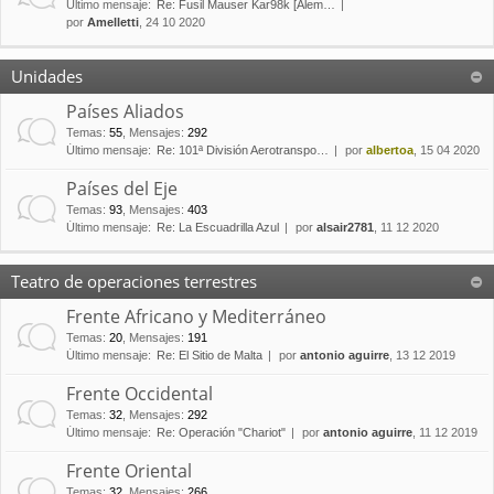
Último mensaje:
Re: Fusil Mauser Kar98k [Alem…
por
Amelletti
, 24 10 2020
Unidades
Países Aliados
Temas
:
55
,
Mensajes
:
292
Último mensaje:
Re: 101ª División Aerotranspo…
por
albertoa
, 15 04 2020
Países del Eje
Temas
:
93
,
Mensajes
:
403
Último mensaje:
Re: La Escuadrilla Azul
por
alsair2781
, 11 12 2020
Teatro de operaciones terrestres
Frente Africano y Mediterráneo
Temas
:
20
,
Mensajes
:
191
Último mensaje:
Re: El Sitio de Malta
por
antonio aguirre
, 13 12 2019
Frente Occidental
Temas
:
32
,
Mensajes
:
292
Último mensaje:
Re: Operación "Chariot"
por
antonio aguirre
, 11 12 2019
Frente Oriental
Temas
:
32
,
Mensajes
:
266