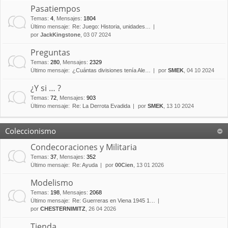
Pasatiempos
Temas
:
4
,
Mensajes
:
1804
Último mensaje:
Re: Juego: Historia, unidades…
por
JackKingstone
, 03 07 2024
Preguntas
Temas
:
280
,
Mensajes
:
2329
Último mensaje:
¿Cuántas divisiones tenía Ale…
por
SMEK
, 04 10 2024
¿Y si … ?
Temas
:
72
,
Mensajes
:
903
Último mensaje:
Re: La Derrota Evadida
por
SMEK
, 13 10 2024
Coleccionismo
Condecoraciones y Militaria
Temas
:
37
,
Mensajes
:
352
Último mensaje:
Re: Ayuda
por
00Cien
, 13 01 2026
Modelismo
Temas
:
198
,
Mensajes
:
2068
Último mensaje:
Re: Guerreras en Viena 1945 1…
por
CHESTERNIMITZ
, 26 04 2026
Tienda