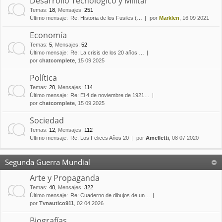
Desarrollo Tecnológico y Militar
Temas
:
18
,
Mensajes
:
251
Último mensaje:
Re: Historia de los Fusiles (…
por
Marklen
, 16 09 2021
Economía
Temas
:
5
,
Mensajes
:
52
Último mensaje:
Re: La crisis de los 20 años …
por
chatcomplete
, 15 09 2025
Política
Temas
:
20
,
Mensajes
:
114
Último mensaje:
Re: El 4 de noviembre de 1921…
por
chatcomplete
, 15 09 2025
Sociedad
Temas
:
12
,
Mensajes
:
112
Último mensaje:
Re: Los Felices Años 20
por
Amelletti
, 08 07 2020
Segunda Guerra Mundial
Arte y Propaganda
Temas
:
40
,
Mensajes
:
322
Último mensaje:
Re: Cuaderno de dibujos de un…
por
Tvnautico911
, 02 04 2026
Biografías