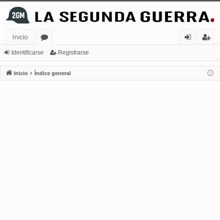
Inicio
or
de
eg
Identificarse
Registrarse
os
nt
ist
Inicio
Índice general
ifi
ra
ca
rs
rs
e
e