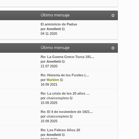
t
m
a
i
e
j
m
n
e
Último mensaje
o
s
m
a
El armisticio de Padua
e
j
V
por
Amelletti
n
e
e
04 11 2020
s
r
a
ú
j
Último mensaje
l
e
t
i
Re: La Guerra Greco-Turca 191…
m
V
por
Amelletti
o
e
21 07 2020
m
r
Re: Historia de los Fusiles (…
e
ú
V
por
Marklen
n
l
e
16 09 2021
s
t
r
a
i
Re: La crisis de los 20 años …
ú
j
m
V
por
chatcomplete
l
e
o
e
15 09 2025
t
m
r
i
e
Re: El 4 de noviembre de 1921…
ú
m
n
V
por
chatcomplete
l
o
s
e
15 09 2025
t
m
a
r
i
e
j
Re: Los Felices Años 20
ú
m
n
e
V
por
Amelletti
l
o
s