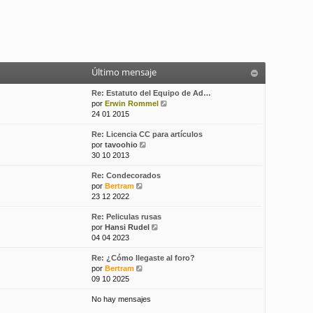
Último mensaje
Re: Estatuto del Equipo de Ad…
V
por
Erwin Rommel
e
24 01 2015
r
Re: Licencia CC para artículos
ú
V
por
tavoohio
l
e
30 10 2013
t
r
i
Re: Condecorados
ú
m
V
por
Bertram
l
o
e
23 12 2022
t
m
r
i
e
Re: Peliculas rusas
ú
m
n
V
por
Hansi Rudel
l
o
s
e
04 04 2023
t
m
a
r
i
e
j
Re: ¿Cómo llegaste al foro?
ú
m
n
e
V
por
Bertram
l
o
s
e
09 10 2025
t
m
a
r
i
e
j
No hay mensajes
ú
m
n
e
l
o
s