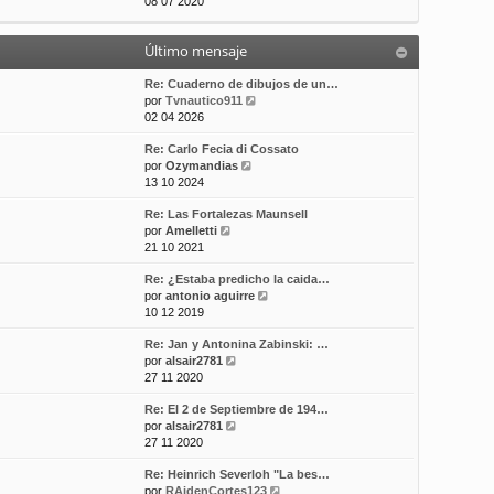
e
08 07 2020
t
m
a
r
i
e
j
ú
m
n
e
Último mensaje
l
o
s
t
m
a
i
Re: Cuaderno de dibujos de un…
e
j
m
V
por
Tvnautico911
n
e
o
e
02 04 2026
s
m
r
a
Re: Carlo Fecia di Cossato
e
ú
j
V
por
Ozymandias
n
l
e
e
13 10 2024
s
t
r
a
i
Re: Las Fortalezas Maunsell
ú
j
m
V
por
Amelletti
l
e
o
e
21 10 2021
t
m
r
i
e
Re: ¿Estaba predicho la caida…
ú
m
n
V
por
antonio aguirre
l
o
s
e
10 12 2019
t
m
a
r
i
e
j
Re: Jan y Antonina Zabinski: …
ú
m
n
e
V
por
alsair2781
l
o
s
e
27 11 2020
t
m
a
r
i
e
j
Re: El 2 de Septiembre de 194…
ú
m
n
e
V
por
alsair2781
l
o
s
e
27 11 2020
t
m
a
r
i
e
j
Re: Heinrich Severloh "La bes…
ú
m
n
e
V
por
RAidenCortes123
l
o
s