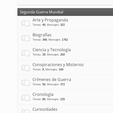
Segunda Guerra Mundial
Arte y Propaganda
Temas
:
40
,
Mensajes
:
322
Biografías
Temas
:
368
,
Mensajes
:
1762
Ciencia y Tecnología
Temas
:
28
,
Mensajes
:
250
Conspiraciones y Misterios
Temas
:
8
,
Mensajes
:
160
Crímenes de Guerra
Temas
:
56
,
Mensajes
:
372
Cronología
Temas
:
86
,
Mensajes
:
225
Curiosidades