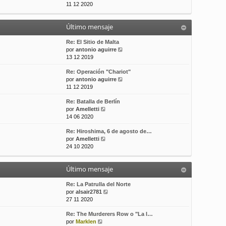
e
11 12 2020
t
s
r
i
a
ú
m
j
Último mensaje
l
o
e
t
m
i
Re: El Sitio de Malta
e
m
V
por
antonio aguirre
n
o
e
13 12 2019
s
m
r
a
Re: Operación "Chariot"
e
ú
j
V
por
antonio aguirre
n
l
e
e
11 12 2019
s
t
r
a
i
Re: Batalla de Berlín
ú
j
m
V
por
Amelletti
l
e
o
e
14 06 2020
t
m
r
i
e
Re: Hiroshima, 6 de agosto de…
ú
m
n
V
por
Amelletti
l
o
s
e
24 10 2020
t
m
a
r
i
e
j
ú
m
n
e
Último mensaje
l
o
s
t
m
a
i
Re: La Patrulla del Norte
e
j
m
V
por
alsair2781
n
e
o
e
27 11 2020
s
m
r
a
Re: The Murderers Row o "La l…
e
ú
j
V
por
Marklen
n
l
e