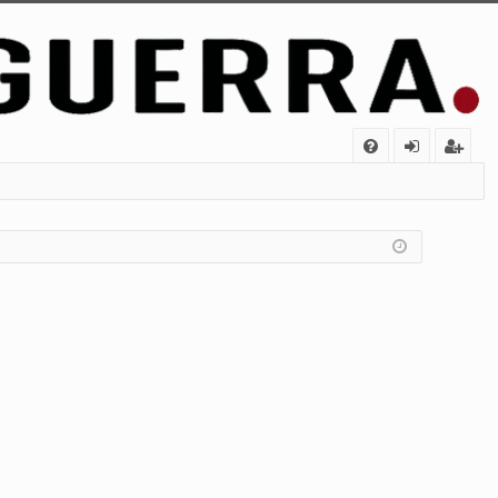
FA
de
eg
Q
nt
ist
ifi
ra
ca
rs
rs
e
e