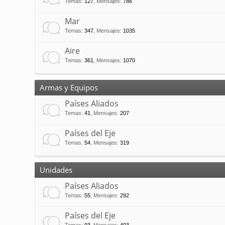
Temas
:
127
,
Mensajes
:
786
Mar
Temas
:
347
,
Mensajes
:
1035
Aire
Temas
:
361
,
Mensajes
:
1070
Armas y Equipos
Países Aliados
Temas
:
41
,
Mensajes
:
207
Países del Eje
Temas
:
54
,
Mensajes
:
319
Unidades
Países Aliados
Temas
:
55
,
Mensajes
:
292
Países del Eje