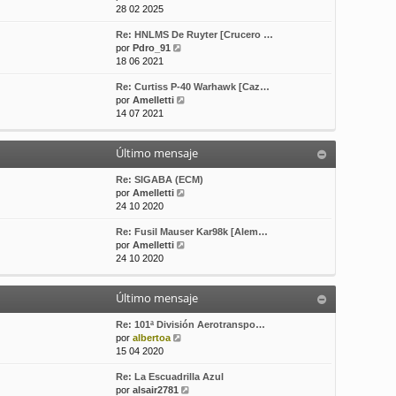
e
o
e
28 02 2025
r
m
Re: HNLMS De Ruyter [Crucero …
ú
e
V
por
Pdro_91
l
n
e
18 06 2021
t
s
r
i
a
Re: Curtiss P-40 Warhawk [Caz…
ú
m
j
V
por
Amelletti
l
o
e
e
14 07 2021
t
m
r
i
e
ú
m
n
Último mensaje
l
o
s
t
m
a
i
Re: SIGABA (ECM)
e
j
m
V
por
Amelletti
n
e
o
e
24 10 2020
s
m
r
a
Re: Fusil Mauser Kar98k [Alem…
e
ú
j
V
por
Amelletti
n
l
e
e
24 10 2020
s
t
r
a
i
ú
j
m
Último mensaje
l
e
o
t
m
i
Re: 101ª División Aerotranspo…
e
V
m
por
albertoa
n
e
o
15 04 2020
s
r
m
a
Re: La Escuadrilla Azul
ú
e
j
V
por
alsair2781
l
n
e