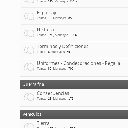
Temas
:
115
,
Mensajes
:
1215
Espionaje
Temas
:
15
,
Mensajes
:
85
Historia
Temas
:
140
,
Mensajes
:
1066
Términos y Definiciones
Temas
:
8
,
Mensajes
:
69
Uniformes - Condecoraciones - Regalia
Temas
:
89
,
Mensajes
:
700
Guerra fría
Consecuencias
Temas
:
15
,
Mensajes
:
171
Vehículos
Tierra