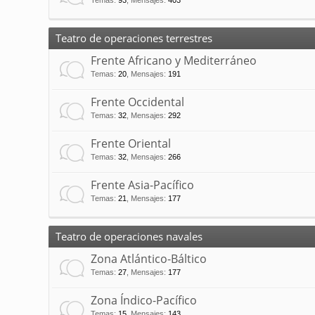
Temas
:
93
,
Mensajes
:
403
Teatro de operaciones terrestres
Frente Africano y Mediterráneo
Temas
:
20
,
Mensajes
:
191
Frente Occidental
Temas
:
32
,
Mensajes
:
292
Frente Oriental
Temas
:
32
,
Mensajes
:
266
Frente Asia-Pacífico
Temas
:
21
,
Mensajes
:
177
Teatro de operaciones navales
Zona Atlántico-Báltico
Temas
:
27
,
Mensajes
:
177
Zona Índico-Pacífico
Temas
:
15
,
Mensajes
:
143