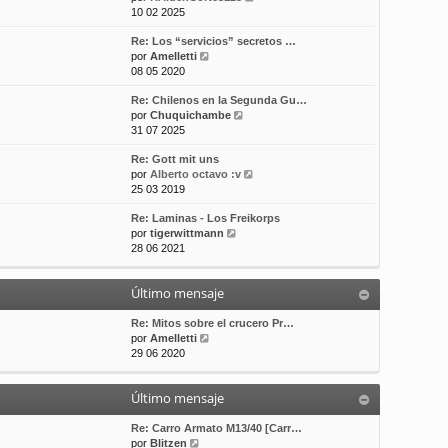
e
10 02 2025
t
m
a
r
i
e
j
Re: Los “servicios” secretos …
ú
m
n
e
V
por
Amelletti
l
o
s
e
08 05 2020
t
m
a
r
i
e
j
Re: Chilenos en la Segunda Gu…
ú
m
n
e
V
por
Chuquichambe
l
o
s
e
31 07 2025
t
m
a
r
i
e
j
Re: Gott mit uns
ú
m
n
e
V
por
Alberto octavo :v
l
o
s
e
25 03 2019
t
m
a
r
i
e
j
Re: Laminas - Los Freikorps
ú
m
n
e
V
por
tigerwittmann
l
o
s
e
28 06 2021
t
m
a
r
i
e
j
ú
m
n
e
Último mensaje
l
o
s
t
m
a
i
Re: Mitos sobre el crucero Pr…
e
j
V
m
por
Amelletti
n
e
e
o
29 06 2020
s
r
m
a
ú
e
j
Último mensaje
l
n
e
t
s
i
a
Re: Carro Armato M13/40 [Carr…
V
m
j
por
Blitzen