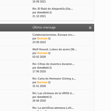
e
16 09 2021
s
t
r
a
i
Re: El Raid de Alejandría (Op…
ú
j
m
V
por
Amelletti
l
e
o
e
21 10 2021
t
m
r
i
e
ú
m
n
Último mensaje
l
o
s
t
m
a
i
Colaboracionistas. Europa occ…
e
j
V
m
por
Bertram
n
e
e
o
23 09 2022
s
r
m
a
Wolf Hound. Lobos de acero [W…
ú
e
j
V
por
Bertram
l
n
e
e
03 02 2026
t
s
r
i
a
Re: Cifras de muertos durante…
ú
m
j
V
por
Amelletti
l
o
e
e
17 06 2020
t
m
r
i
e
Re: Carta de Hermann Göring a…
ú
m
n
V
por
Bertram
l
o
s
e
31 01 2026
t
m
a
r
i
e
j
Re: Las víctimas de la URSS d…
ú
m
n
e
V
por
Amelletti
l
o
s
e
26 06 2020
t
m
a
r
i
e
j
Re: La aerolínea alemana Luft…
ú
m
n
e