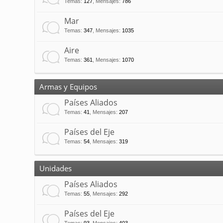
Temas
:
127
,
Mensajes
:
786
Mar
Temas
:
347
,
Mensajes
:
1035
Aire
Temas
:
361
,
Mensajes
:
1070
Armas y Equipos
Países Aliados
Temas
:
41
,
Mensajes
:
207
Países del Eje
Temas
:
54
,
Mensajes
:
319
Unidades
Países Aliados
Temas
:
55
,
Mensajes
:
292
Países del Eje