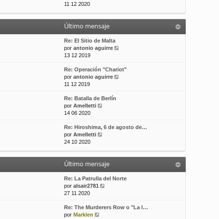
e
11 12 2020
t
s
r
i
a
ú
m
j
Último mensaje
l
o
e
t
m
i
Re: El Sitio de Malta
e
m
V
por
antonio aguirre
n
o
e
13 12 2019
s
m
r
a
Re: Operación "Chariot"
e
ú
j
V
por
antonio aguirre
n
l
e
e
11 12 2019
s
t
r
a
i
Re: Batalla de Berlín
ú
j
m
V
por
Amelletti
l
e
o
e
14 06 2020
t
m
r
i
e
Re: Hiroshima, 6 de agosto de…
ú
m
n
V
por
Amelletti
l
o
s
e
24 10 2020
t
m
a
r
i
e
j
ú
m
n
e
Último mensaje
l
o
s
t
m
a
i
Re: La Patrulla del Norte
e
j
m
V
por
alsair2781
n
e
o
e
27 11 2020
s
m
r
a
Re: The Murderers Row o "La l…
e
ú
j
V
por
Marklen
n
l
e