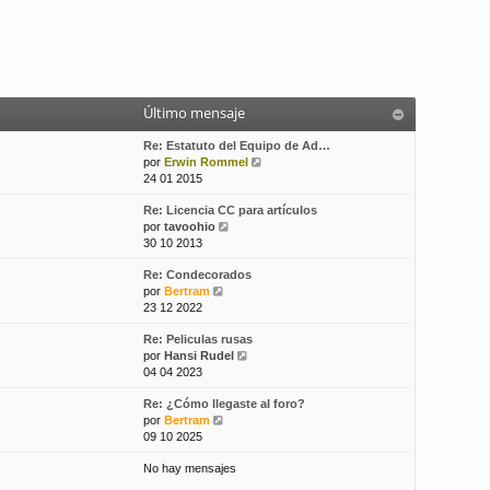
Último mensaje
Re: Estatuto del Equipo de Ad…
V
por
Erwin Rommel
e
24 01 2015
r
Re: Licencia CC para artículos
ú
V
por
tavoohio
l
e
30 10 2013
t
r
i
Re: Condecorados
ú
m
V
por
Bertram
l
o
e
23 12 2022
t
m
r
i
e
Re: Peliculas rusas
ú
m
n
V
por
Hansi Rudel
l
o
s
e
04 04 2023
t
m
a
r
i
e
j
Re: ¿Cómo llegaste al foro?
ú
m
n
e
V
por
Bertram
l
o
s
e
09 10 2025
t
m
a
r
i
e
j
No hay mensajes
ú
m
n
e
l
o
s