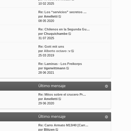
e
10 02 2025
t
m
a
r
i
e
j
Re: Los “servicios” secretos …
ú
m
n
e
V
por
Amelletti
l
o
s
e
08 05 2020
t
m
a
r
i
e
j
Re: Chilenos en la Segunda Gu…
ú
m
n
e
V
por
Chuquichambe
l
o
s
e
31 07 2025
t
m
a
r
i
e
j
Re: Gott mit uns
ú
m
n
e
V
por
Alberto octavo :v
l
o
s
e
25 03 2019
t
m
a
r
i
e
j
Re: Laminas - Los Freikorps
ú
m
n
e
V
por
tigerwittmann
l
o
s
e
28 06 2021
t
m
a
r
i
e
j
ú
m
n
e
Último mensaje
l
o
s
t
m
a
i
Re: Mitos sobre el crucero Pr…
e
j
V
m
por
Amelletti
n
e
e
o
29 06 2020
s
r
m
a
ú
e
j
Último mensaje
l
n
e
t
s
i
a
Re: Carro Armato M13/40 [Carr…
V
m
j
por
Blitzen