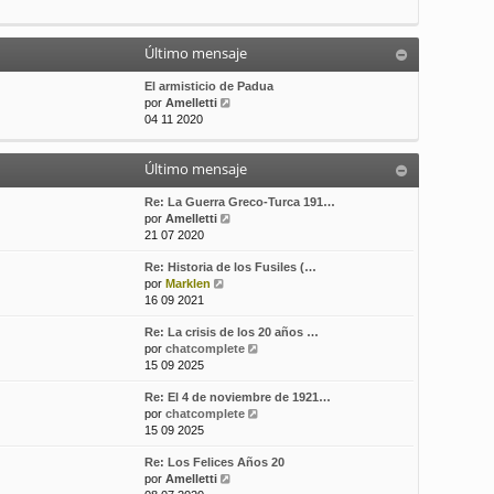
t
m
a
i
e
j
m
n
e
Último mensaje
o
s
m
a
El armisticio de Padua
e
j
V
por
Amelletti
n
e
e
04 11 2020
s
r
a
ú
j
Último mensaje
l
e
t
i
Re: La Guerra Greco-Turca 191…
m
V
por
Amelletti
o
e
21 07 2020
m
r
Re: Historia de los Fusiles (…
e
ú
V
por
Marklen
n
l
e
16 09 2021
s
t
r
a
i
Re: La crisis de los 20 años …
ú
j
m
V
por
chatcomplete
l
e
o
e
15 09 2025
t
m
r
i
e
Re: El 4 de noviembre de 1921…
ú
m
n
V
por
chatcomplete
l
o
s
e
15 09 2025
t
m
a
r
i
e
j
Re: Los Felices Años 20
ú
m
n
e
V
por
Amelletti
l
o
s