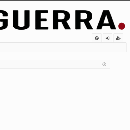
FA
de
eg
Q
nt
ist
ifi
ra
ca
rs
rs
e
e