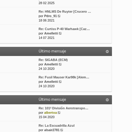
e
o
e
28 02 2025
r
m
Re: HNLMS De Ruyter [Crucero …
ú
e
V
por
Pdro_91
l
n
e
18 06 2021
t
s
r
i
a
Re: Curtiss P-40 Warhawk [Caz…
ú
m
j
V
por
Amelletti
l
o
e
e
14 07 2021
t
m
r
i
e
ú
m
n
Último mensaje
l
o
s
t
m
a
i
Re: SIGABA (ECM)
e
j
m
V
por
Amelletti
n
e
o
e
24 10 2020
s
m
r
a
Re: Fusil Mauser Kar98k [Alem…
e
ú
j
V
por
Amelletti
n
l
e
e
24 10 2020
s
t
r
a
i
ú
j
m
Último mensaje
l
e
o
t
m
i
Re: 101ª División Aerotranspo…
e
V
m
por
albertoa
n
e
o
15 04 2020
s
r
m
a
Re: La Escuadrilla Azul
ú
e
j
V
por
alsair2781
l
n
e