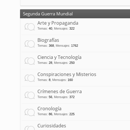
Segunda Guerra Mundial
Arte y Propaganda
Temas
:
40
,
Mensajes
:
322
Biografías
Temas
:
368
,
Mensajes
:
1762
Ciencia y Tecnología
Temas
:
28
,
Mensajes
:
250
Conspiraciones y Misterios
Temas
:
8
,
Mensajes
:
160
Crímenes de Guerra
Temas
:
56
,
Mensajes
:
372
Cronología
Temas
:
86
,
Mensajes
:
225
Curiosidades