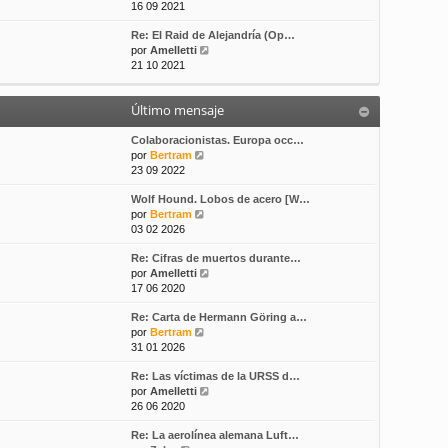
e
16 09 2021
s
t
r
a
i
Re: El Raid de Alejandría (Op…
ú
j
m
V
por
Amelletti
l
e
o
e
21 10 2021
t
m
r
i
e
ú
m
n
Último mensaje
l
o
s
t
m
a
i
Colaboracionistas. Europa occ…
e
j
V
m
por
Bertram
n
e
e
o
23 09 2022
s
r
m
a
Wolf Hound. Lobos de acero [W…
ú
e
j
V
por
Bertram
l
n
e
e
03 02 2026
t
s
r
i
a
Re: Cifras de muertos durante…
ú
m
j
V
por
Amelletti
l
o
e
e
17 06 2020
t
m
r
i
e
Re: Carta de Hermann Göring a…
ú
m
n
V
por
Bertram
l
o
s
e
31 01 2026
t
m
a
r
i
e
j
Re: Las víctimas de la URSS d…
ú
m
n
e
V
por
Amelletti
l
o
s
e
26 06 2020
t
m
a
r
i
e
j
Re: La aerolínea alemana Luft…
ú
m
n
e