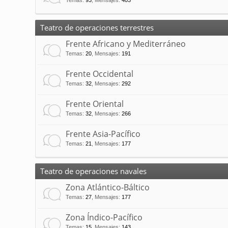
Temas
:
93
,
Mensajes
:
403
Teatro de operaciones terrestres
Frente Africano y Mediterráneo
Temas
:
20
,
Mensajes
:
191
Frente Occidental
Temas
:
32
,
Mensajes
:
292
Frente Oriental
Temas
:
32
,
Mensajes
:
266
Frente Asia-Pacífico
Temas
:
21
,
Mensajes
:
177
Teatro de operaciones navales
Zona Atlántico-Báltico
Temas
:
27
,
Mensajes
:
177
Zona Índico-Pacífico
Temas
:
15
,
Mensajes
:
143