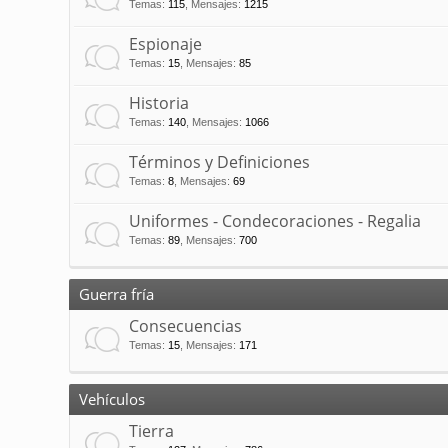
Temas
:
115
,
Mensajes
:
1215
Espionaje
Temas
:
15
,
Mensajes
:
85
Historia
Temas
:
140
,
Mensajes
:
1066
Términos y Definiciones
Temas
:
8
,
Mensajes
:
69
Uniformes - Condecoraciones - Regalia
Temas
:
89
,
Mensajes
:
700
Guerra fría
Consecuencias
Temas
:
15
,
Mensajes
:
171
Vehículos
Tierra