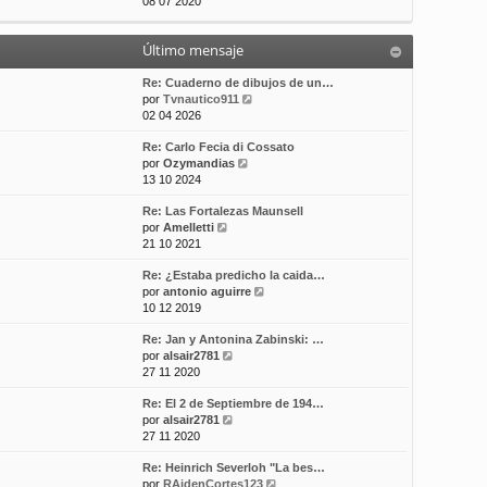
e
08 07 2020
t
m
a
r
i
e
j
ú
m
n
e
Último mensaje
l
o
s
t
m
a
i
Re: Cuaderno de dibujos de un…
e
j
m
V
por
Tvnautico911
n
e
o
e
02 04 2026
s
m
r
a
Re: Carlo Fecia di Cossato
e
ú
j
V
por
Ozymandias
n
l
e
e
13 10 2024
s
t
r
a
i
Re: Las Fortalezas Maunsell
ú
j
m
V
por
Amelletti
l
e
o
e
21 10 2021
t
m
r
i
e
Re: ¿Estaba predicho la caida…
ú
m
n
V
por
antonio aguirre
l
o
s
e
10 12 2019
t
m
a
r
i
e
j
Re: Jan y Antonina Zabinski: …
ú
m
n
e
V
por
alsair2781
l
o
s
e
27 11 2020
t
m
a
r
i
e
j
Re: El 2 de Septiembre de 194…
ú
m
n
e
V
por
alsair2781
l
o
s
e
27 11 2020
t
m
a
r
i
e
j
Re: Heinrich Severloh "La bes…
ú
m
n
e
V
por
RAidenCortes123
l
o
s