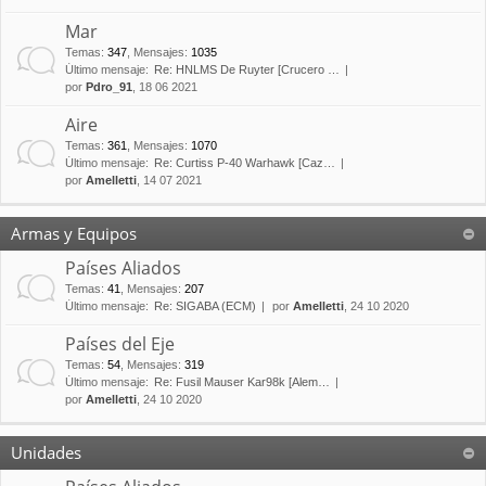
Mar
Temas
:
347
,
Mensajes
:
1035
Último mensaje:
Re: HNLMS De Ruyter [Crucero …
por
Pdro_91
, 18 06 2021
Aire
Temas
:
361
,
Mensajes
:
1070
Último mensaje:
Re: Curtiss P-40 Warhawk [Caz…
por
Amelletti
, 14 07 2021
Armas y Equipos
Países Aliados
Temas
:
41
,
Mensajes
:
207
Último mensaje:
Re: SIGABA (ECM)
por
Amelletti
, 24 10 2020
Países del Eje
Temas
:
54
,
Mensajes
:
319
Último mensaje:
Re: Fusil Mauser Kar98k [Alem…
por
Amelletti
, 24 10 2020
Unidades