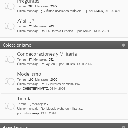
Preguntas
Temas
:
280
,
Mensajes
:
2329
Último mensaje:
¿Cuántas divisiones tenía Ale…
por
SMEK
, 04 10 2024
¿Y si … ?
Temas
:
72
,
Mensajes
:
903
Último mensaje:
Re: La Derrota Evadida
por
SMEK
, 13 10 2024
Coleccionismo
Condecoraciones y Militaria
Temas
:
37
,
Mensajes
:
352
Último mensaje:
Re: Ayuda
por
00Cien
, 13 01 2026
Modelismo
Temas
:
198
,
Mensajes
:
2068
Último mensaje:
Re: Guerreras en Viena 1945 1…
por
CHESTERNIMITZ
, 26 04 2026
Tienda
Temas
:
1
,
Mensajes
:
7
Último mensaje:
Re: Listado webs de militaria…
por
tobracamp
, 19 10 2016
Área Técnica