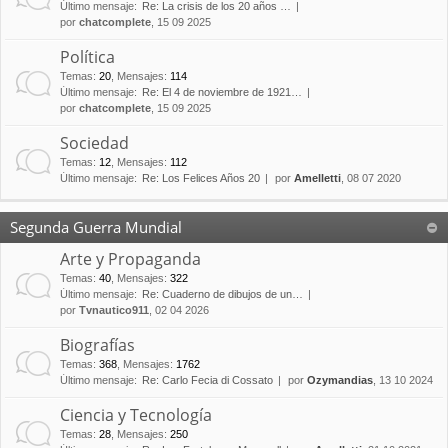
Último mensaje:
Re: La crisis de los 20 años …
por
chatcomplete
, 15 09 2025
Política
Temas
:
20
,
Mensajes
:
114
Último mensaje:
Re: El 4 de noviembre de 1921…
por
chatcomplete
, 15 09 2025
Sociedad
Temas
:
12
,
Mensajes
:
112
Último mensaje:
Re: Los Felices Años 20
por
Amelletti
, 08 07 2020
Segunda Guerra Mundial
Arte y Propaganda
Temas
:
40
,
Mensajes
:
322
Último mensaje:
Re: Cuaderno de dibujos de un…
por
Tvnautico911
, 02 04 2026
Biografías
Temas
:
368
,
Mensajes
:
1762
Último mensaje:
Re: Carlo Fecia di Cossato
por
Ozymandias
, 13 10 2024
Ciencia y Tecnología
Temas
:
28
,
Mensajes
:
250