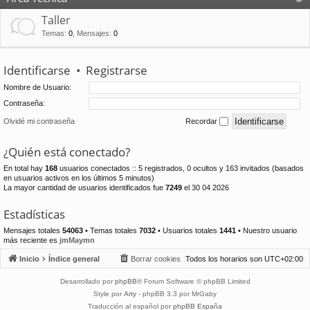
Taller
Temas
:
0
,
Mensajes
:
0
Identificarse
•
Registrarse
Nombre de Usuario:
Contraseña:
Olvidé mi contraseña
Recordar
¿Quién está conectado?
En total hay
168
usuarios conectados :: 5 registrados, 0 ocultos y 163 invitados (basados
en usuarios activos en los últimos 5 minutos)
La mayor cantidad de usuarios identificados fue
7249
el 30 04 2026
Estadísticas
Mensajes totales
54063
• Temas totales
7032
• Usuarios totales
1441
• Nuestro usuario
más reciente es
jmMaymn
Inicio
Índice general
Borrar cookies
Todos los horarios son
UTC+02:00
Desarrollado por
phpBB
® Forum Software © phpBB Limited
Style por
Arty
- phpBB 3.3 por MrGaby
Traducción al español por
phpBB España