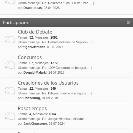
Último mensaje:
Re: Reservas "Los 300 de Drac…
por
Draco Ideas
, 23 04 2026
Participación
Club de Debate
Temas
:
52
,
Mensajes
:
2091
Último mensaje:
Re: Debate del mes de Septiem…
por
tigerwittmann
, 01 10 2017
Concursos
Temas
:
67
,
Mensajes
:
1272
Último mensaje:
Re: 100º Concurso de fotograf…
por
Donald Malarki
, 24 07 2018
Creaciones de los Usuarios
Temas
:
22
,
Mensajes
:
349
Último mensaje:
Re: Dibujos nuevos y antiguos…
por
Panzermig
, 04 09 2018
Pasatiempos
Temas
:
4
,
Mensajes
:
1804
Último mensaje:
Re: Juego: Historia, unidades…
por
JackKingstone
, 03 07 2024