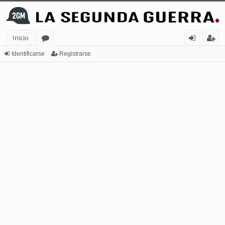
Inicio
or
de
eg
Identificarse
Registrarse
os
nt
ist
ifi
ra
ca
rs
rs
e
e