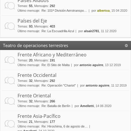
Países Aliados
Temas
:
55
,
Mensajes
:
292
Último mensaje:
Re: 101ª División Aerotranspo…
por
albertoa
, 15 04 2020
Países del Eje
Temas
:
93
,
Mensajes
:
403
Último mensaje:
Re: La Escuadrilla Azul
por
alsair2781
, 11 12 2020
Teatro de operaciones terrestres
Frente Africano y Mediterráneo
Temas
:
20
,
Mensajes
:
191
Último mensaje:
Re: El Sitio de Malta
por
antonio aguirre
, 13 12 2019
Frente Occidental
Temas
:
32
,
Mensajes
:
292
Último mensaje:
Re: Operación "Chariot"
por
antonio aguirre
, 11 12 2019
Frente Oriental
Temas
:
32
,
Mensajes
:
266
Último mensaje:
Re: Batalla de Berlín
por
Amelletti
, 14 06 2020
Frente Asia-Pacífico
Temas
:
21
,
Mensajes
:
177
Último mensaje:
Re: Hiroshima, 6 de agosto de…