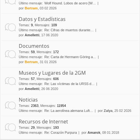
Último mensaje:
Wolf Hound. Lobos de acero [W…
por
Bertram
, 03 02 2026
Datos y Estadísticas
Temas
:
9
,
Mensajes
:
109
Último mensaje:
Re: Cifras de muertos durante…
por
Amelletti
, 17 06 2020
Documentos
Temas
:
59
,
Mensajes
:
172
Último mensaje:
Re: Carta de Hermann Göring a…
por
Bertram
, 31 01 2026
Museos y Lugares de la 2GM
Temas
:
57
,
Mensajes
:
606
Último mensaje:
Re: Las víctimas de la URSS d…
por
Amelletti
, 26 06 2020
Noticias
Temas
:
2363
,
Mensajes
:
11954
Último mensaje:
Re: La aerolínea alemana Luft…
por
Zalya
, 25 02 2026
Recursos de Internet
Temas
:
29
,
Mensajes
:
193
Último mensaje:
Re: Corazón Purpura
por
Amarok
, 08 01 2018