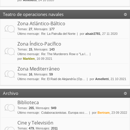
por
Amelletti
, 24 10 2020
Teatro de operaciones navales
Zona Atlántico-Báltico
Temas
:
27
,
Mensajes
:
177
Último mensaje:
Re: La Patrulla del Norte
por
alsair2781
, 27 11 2020
Zona Índico-Pacífico
Temas
:
15
,
Mensajes
:
143
Último mensaje:
Re: The Murderers Row o "La l…
por
Marklen
, 16 09 2021
Zona Mediterráneo
Temas
:
16
,
Mensajes
:
59
Último mensaje:
Re: El Raid de Alejandría (Op…
por
Amelletti
, 21 10 2021
Archivo
Biblioteca
Temas
:
265
,
Mensajes
:
949
Último mensaje:
Colaboracionistas. Europa occ…
por
Bertram
, 23 09 2022
Cine y Televisión
Temas
:
479
,
Mensajes
:
2011