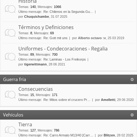
Historia
Temas
:
140
,
Mensajes
:
1066
Último mensaje:
Re: Chilenos en la Segunda Gu…
por
Chuquichambe
, 31 07 2025
Términos y Definiciones
Temas
:
8
,
Mensajes
:
69
Último mensaje:
Re: Gott mit uns
por
Alberto octavo :v
, 25 03 2019
Uniformes - Condecoraciones - Regalia
Temas
:
89
,
Mensajes
:
700
Último mensaje:
Re: Laminas - Los Freikorps
por
tigerwittmann
, 28 06 2021
Guerra fría
Consecuencias
Temas
:
15
,
Mensajes
:
171
Último mensaje:
Re: Mitos sobre el crucero Pr…
por
Amelletti
, 29 06 2020
Vehículos
Tierra
Temas
:
127
,
Mensajes
:
786
Último mensaje:
Re: Carro Armato M13/40 [Carr…
por
Blitzen
, 28 02 2025