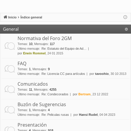
Inicio
Índice general
General
Normativa del Foro 2GM
Temas
:
10
,
Mensajes
:
117
Último mensaje:
Re: Estatuto del Equipo de Ad…
por
Erwin Rommel
, 24 01 2015
FAQ
Temas
:
1
,
Mensajes
:
9
Último mensaje:
Re: Licencia CC para artículos
por
tavoohio
, 30 10 2013
Comunicados
Temas
:
11
,
Mensajes
:
4255
Último mensaje:
Re: Condecorados
por
Bertram
, 23 12 2022
Buzón de Sugerencias
Temas
:
1
,
Mensajes
:
4
Último mensaje:
Re: Peliculas rusas
por
Hansi Rudel
, 04 04 2023
Presentación
Temas
:
4
,
Mensajes
:
918