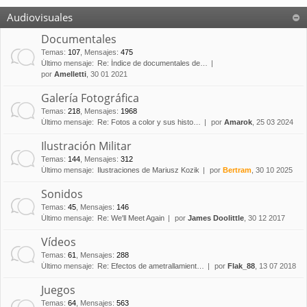
Audiovisuales
Documentales
Temas
:
107
,
Mensajes
:
475
Último mensaje:
Re: Índice de documentales de…
por
Amelletti
, 30 01 2021
Galería Fotográfica
Temas
:
218
,
Mensajes
:
1968
Último mensaje:
Re: Fotos a color y sus histo…
por
Amarok
, 25 03 2024
Ilustración Militar
Temas
:
144
,
Mensajes
:
312
Último mensaje:
Ilustraciones de Mariusz Kozik
por
Bertram
, 30 10 2025
Sonidos
Temas
:
45
,
Mensajes
:
146
Último mensaje:
Re: We'll Meet Again
por
James Doolittle
, 30 12 2017
Vídeos
Temas
:
61
,
Mensajes
:
288
Último mensaje:
Re: Efectos de ametrallamient…
por
Flak_88
, 13 07 2018
Juegos
Temas
:
64
,
Mensajes
:
563