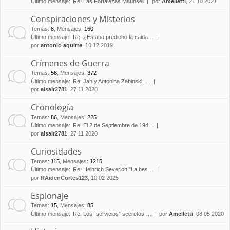
Último mensaje:
Re: Las Fortalezas Maunsell
por
Amelletti
, 21 10 2021
Conspiraciones y Misterios
Temas
:
8
,
Mensajes
:
160
Último mensaje:
Re: ¿Estaba predicho la caida…
por
antonio aguirre
, 10 12 2019
Crímenes de Guerra
Temas
:
56
,
Mensajes
:
372
Último mensaje:
Re: Jan y Antonina Zabinski: …
por
alsair2781
, 27 11 2020
Cronología
Temas
:
86
,
Mensajes
:
225
Último mensaje:
Re: El 2 de Septiembre de 194…
por
alsair2781
, 27 11 2020
Curiosidades
Temas
:
115
,
Mensajes
:
1215
Último mensaje:
Re: Heinrich Severloh "La bes…
por
RAidenCortes123
, 10 02 2025
Espionaje
Temas
:
15
,
Mensajes
:
85
Último mensaje:
Re: Los “servicios” secretos …
por
Amelletti
, 08 05 2020