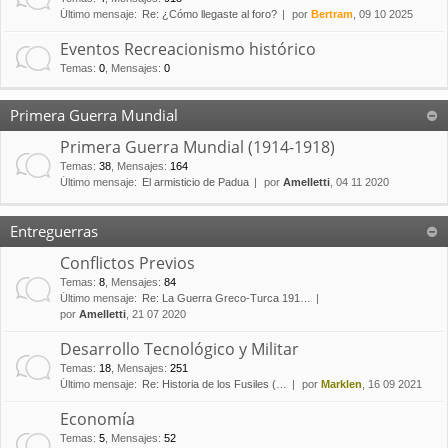
Último mensaje:
Re: ¿Cómo llegaste al foro?
por
Bertram
, 09 10 2025
Eventos Recreacionismo histórico
Temas
:
0
,
Mensajes
:
0
Primera Guerra Mundial
Primera Guerra Mundial (1914-1918)
Temas
:
38
,
Mensajes
:
164
Último mensaje:
El armisticio de Padua
por
Amelletti
, 04 11 2020
Entreguerras
Conflictos Previos
Temas
:
8
,
Mensajes
:
84
Último mensaje:
Re: La Guerra Greco-Turca 191…
por
Amelletti
, 21 07 2020
Desarrollo Tecnológico y Militar
Temas
:
18
,
Mensajes
:
251
Último mensaje:
Re: Historia de los Fusiles (…
por
Marklen
, 16 09 2021
Economía
Temas
:
5
,
Mensajes
:
52