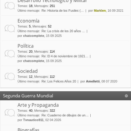
Desarrollo Tecnológico y Militar
Temas
:
18
,
Mensajes
:
251
Último mensaje:
Re: Historia de los Fusiles (…
por
Marklen
, 16 09 2021
Economía
Temas
:
5
,
Mensajes
:
52
Último mensaje:
Re: La crisis de los 20 años …
por
chatcomplete
, 15 09 2025
Política
Temas
:
20
,
Mensajes
:
114
Último mensaje:
Re: El 4 de noviembre de 1921…
por
chatcomplete
, 15 09 2025
Sociedad
Temas
:
12
,
Mensajes
:
112
Último mensaje:
Re: Los Felices Años 20
por
Amelletti
, 08 07 2020
Segunda Guerra Mundial
Arte y Propaganda
Temas
:
40
,
Mensajes
:
322
Último mensaje:
Re: Cuaderno de dibujos de un…
por
Tvnautico911
, 02 04 2026
Biografías