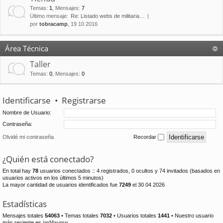
Temas
:
1
,
Mensajes
:
7
Último mensaje:
Re: Listado webs de militaria…
por
tobracamp
, 19 10 2016
Área Técnica
Taller
Temas
:
0
,
Mensajes
:
0
Identificarse
•
Registrarse
Nombre de Usuario:
Contraseña:
Olvidé mi contraseña
Recordar
¿Quién está conectado?
En total hay
78
usuarios conectados :: 4 registrados, 0 ocultos y 74 invitados (basados en
usuarios activos en los últimos 5 minutos)
La mayor cantidad de usuarios identificados fue
7249
el 30 04 2026
Estadísticas
Mensajes totales
54063
• Temas totales
7032
• Usuarios totales
1441
• Nuestro usuario
más reciente es
jmMaymn