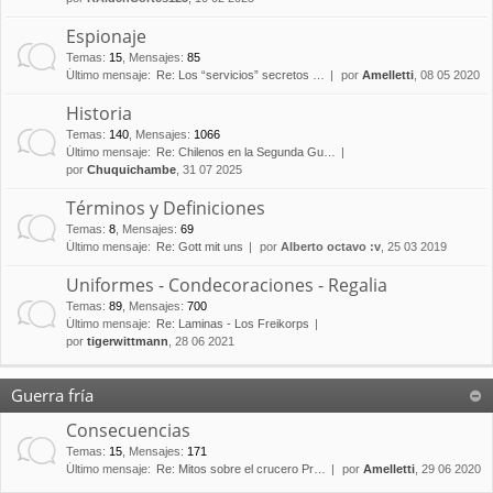
Espionaje
Temas
:
15
,
Mensajes
:
85
Último mensaje:
Re: Los “servicios” secretos …
por
Amelletti
, 08 05 2020
Historia
Temas
:
140
,
Mensajes
:
1066
Último mensaje:
Re: Chilenos en la Segunda Gu…
por
Chuquichambe
, 31 07 2025
Términos y Definiciones
Temas
:
8
,
Mensajes
:
69
Último mensaje:
Re: Gott mit uns
por
Alberto octavo :v
, 25 03 2019
Uniformes - Condecoraciones - Regalia
Temas
:
89
,
Mensajes
:
700
Último mensaje:
Re: Laminas - Los Freikorps
por
tigerwittmann
, 28 06 2021
Guerra fría
Consecuencias
Temas
:
15
,
Mensajes
:
171
Último mensaje:
Re: Mitos sobre el crucero Pr…
por
Amelletti
, 29 06 2020