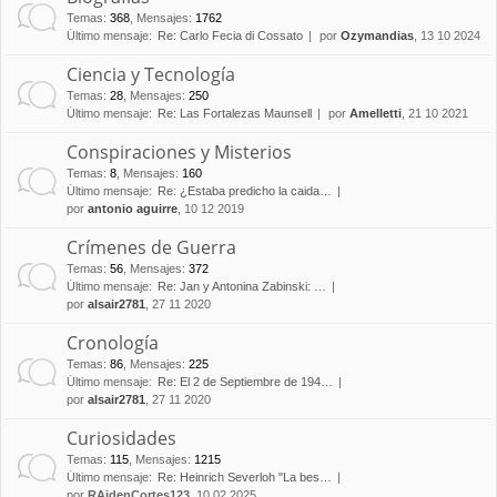
Temas
:
368
,
Mensajes
:
1762
Último mensaje:
Re: Carlo Fecia di Cossato
por
Ozymandias
, 13 10 2024
Ciencia y Tecnología
Temas
:
28
,
Mensajes
:
250
Último mensaje:
Re: Las Fortalezas Maunsell
por
Amelletti
, 21 10 2021
Conspiraciones y Misterios
Temas
:
8
,
Mensajes
:
160
Último mensaje:
Re: ¿Estaba predicho la caida…
por
antonio aguirre
, 10 12 2019
Crímenes de Guerra
Temas
:
56
,
Mensajes
:
372
Último mensaje:
Re: Jan y Antonina Zabinski: …
por
alsair2781
, 27 11 2020
Cronología
Temas
:
86
,
Mensajes
:
225
Último mensaje:
Re: El 2 de Septiembre de 194…
por
alsair2781
, 27 11 2020
Curiosidades
Temas
:
115
,
Mensajes
:
1215
Último mensaje:
Re: Heinrich Severloh "La bes…
por
RAidenCortes123
, 10 02 2025