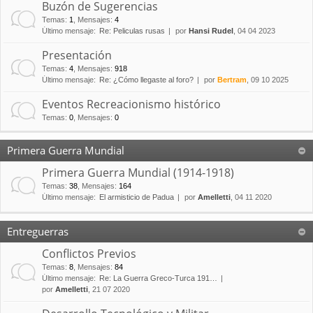
Buzón de Sugerencias
Temas
:
1
,
Mensajes
:
4
Último mensaje:
Re: Peliculas rusas
por
Hansi Rudel
, 04 04 2023
Presentación
Temas
:
4
,
Mensajes
:
918
Último mensaje:
Re: ¿Cómo llegaste al foro?
por
Bertram
, 09 10 2025
Eventos Recreacionismo histórico
Temas
:
0
,
Mensajes
:
0
Primera Guerra Mundial
Primera Guerra Mundial (1914-1918)
Temas
:
38
,
Mensajes
:
164
Último mensaje:
El armisticio de Padua
por
Amelletti
, 04 11 2020
Entreguerras
Conflictos Previos
Temas
:
8
,
Mensajes
:
84
Último mensaje:
Re: La Guerra Greco-Turca 191…
por
Amelletti
, 21 07 2020