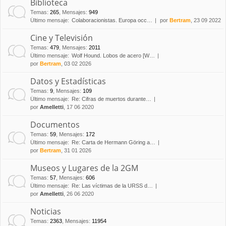
Biblioteca
Temas
:
265
,
Mensajes
:
949
Último mensaje:
Colaboracionistas. Europa occ…
por
Bertram
, 23 09 2022
Cine y Televisión
Temas
:
479
,
Mensajes
:
2011
Último mensaje:
Wolf Hound. Lobos de acero [W…
por
Bertram
, 03 02 2026
Datos y Estadísticas
Temas
:
9
,
Mensajes
:
109
Último mensaje:
Re: Cifras de muertos durante…
por
Amelletti
, 17 06 2020
Documentos
Temas
:
59
,
Mensajes
:
172
Último mensaje:
Re: Carta de Hermann Göring a…
por
Bertram
, 31 01 2026
Museos y Lugares de la 2GM
Temas
:
57
,
Mensajes
:
606
Último mensaje:
Re: Las víctimas de la URSS d…
por
Amelletti
, 26 06 2020
Noticias
Temas
:
2363
,
Mensajes
:
11954