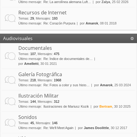
Último mensaje:
Re: La aerolínea alemana Luft…
por
Zalya
, 25 02 2026
Recursos de Internet
Temas
:
29
,
Mensajes
:
193
Último mensaje:
Re: Corazón Purpura
por
Amarok
, 08 01 2018
Audiovisuales
Documentales
Temas
:
107
,
Mensajes
:
475
Último mensaje:
Re: Índice de documentales de…
por
Amelletti
, 30 01 2021
Galería Fotográfica
Temas
:
218
,
Mensajes
:
1968
Último mensaje:
Re: Fotos a color y sus histo…
por
Amarok
, 25 03 2024
Ilustración Militar
Temas
:
144
,
Mensajes
:
312
Último mensaje:
Ilustraciones de Mariusz Kozik
por
Bertram
, 30 10 2025
Sonidos
Temas
:
45
,
Mensajes
:
146
Último mensaje:
Re: We'll Meet Again
por
James Doolittle
, 30 12 2017