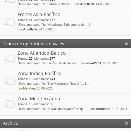
Último mensaje:
Re: Batalla de Berlín
por
Amelletti
, 14 06 2020
Frente Asia-Pacífico
Temas
:
21
,
Mensajes
:
177
Último mensaje:
Re: Hiroshima, 6 de agosto de…
por
Amelletti
, 24 10 2020
Teatro de operaciones navales
Zona Atlántico-Báltico
Temas
:
27
,
Mensajes
:
177
Último mensaje:
Re: La Patrulla del Norte
por
alsair2781
, 27 11 2020
Zona Índico-Pacífico
Temas
:
15
,
Mensajes
:
143
Último mensaje:
Re: The Murderers Row o "La l…
por
Marklen
, 16 09 2021
Zona Mediterráneo
Temas
:
16
,
Mensajes
:
59
Último mensaje:
Re: El Raid de Alejandría (Op…
por
Amelletti
, 21 10 2021
Archivo