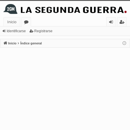
Inicio
or
de
eg
Identificarse
Registrarse
os
nt
ist
Inicio
Índice general
ifi
ra
ca
rs
rs
e
e