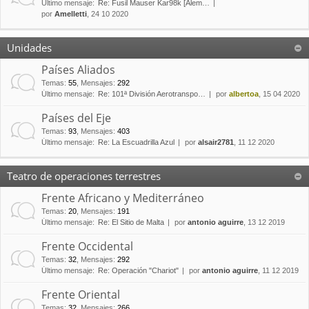
Último mensaje:
Re: Fusil Mauser Kar98k [Alem…
por
Amelletti
, 24 10 2020
Unidades
Países Aliados
Temas
:
55
,
Mensajes
:
292
Último mensaje:
Re: 101ª División Aerotranspo…
por
albertoa
, 15 04 2020
Países del Eje
Temas
:
93
,
Mensajes
:
403
Último mensaje:
Re: La Escuadrilla Azul
por
alsair2781
, 11 12 2020
Teatro de operaciones terrestres
Frente Africano y Mediterráneo
Temas
:
20
,
Mensajes
:
191
Último mensaje:
Re: El Sitio de Malta
por
antonio aguirre
, 13 12 2019
Frente Occidental
Temas
:
32
,
Mensajes
:
292
Último mensaje:
Re: Operación "Chariot"
por
antonio aguirre
, 11 12 2019
Frente Oriental
Temas
:
32
,
Mensajes
:
266