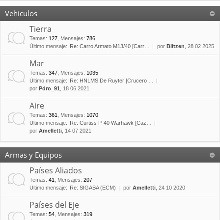
Vehículos
Tierra
Temas
:
127
,
Mensajes
:
786
Último mensaje:
Re: Carro Armato M13/40 [Carr…
por
Blitzen
, 28 02 2025
Mar
Temas
:
347
,
Mensajes
:
1035
Último mensaje:
Re: HNLMS De Ruyter [Crucero …
por
Pdro_91
, 18 06 2021
Aire
Temas
:
361
,
Mensajes
:
1070
Último mensaje:
Re: Curtiss P-40 Warhawk [Caz…
por
Amelletti
, 14 07 2021
Armas y Equipos
Países Aliados
Temas
:
41
,
Mensajes
:
207
Último mensaje:
Re: SIGABA (ECM)
por
Amelletti
, 24 10 2020
Países del Eje
Temas
:
54
,
Mensajes
:
319