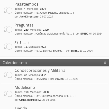
Pasatiempos
Temas
:
4
,
Mensajes
:
1804
Último mensaje:
Re: Juego: Historia, unidades…
por
JackKingstone
, 03 07 2024
Preguntas
Temas
:
280
,
Mensajes
:
2329
Último mensaje:
¿Cuántas divisiones tenía Ale…
por
SMEK
, 04 10 2024
¿Y si … ?
Temas
:
72
,
Mensajes
:
903
Último mensaje:
Re: La Derrota Evadida
por
SMEK
, 13 10 2024
Coleccionismo
Condecoraciones y Militaria
Temas
:
37
,
Mensajes
:
352
Último mensaje:
Re: Ayuda
por
00Cien
, 13 01 2026
Modelismo
Temas
:
198
,
Mensajes
:
2068
Último mensaje:
Re: Guerreras en Viena 1945 1…
por
CHESTERNIMITZ
, 26 04 2026
Tienda