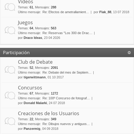
Vídeos
Temas
:
61
,
Mensajes
:
288
Último mensaje:
Re: Efectos de ametrallamient…
por
Flak_88
, 13 07 2018
Juegos
Temas
:
64
,
Mensajes
:
563
Último mensaje:
Re: Reservas "Los 300 de Drac…
por
Draco Ideas
, 23 04 2026
Participación
Club de Debate
Temas
:
52
,
Mensajes
:
2091
Último mensaje:
Re: Debate del mes de Septiem…
por
tigerwittmann
, 01 10 2017
Concursos
Temas
:
67
,
Mensajes
:
1272
Último mensaje:
Re: 100º Concurso de fotograf…
por
Donald Malarki
, 24 07 2018
Creaciones de los Usuarios
Temas
:
22
,
Mensajes
:
349
Último mensaje:
Re: Dibujos nuevos y antiguos…
por
Panzermig
, 04 09 2018