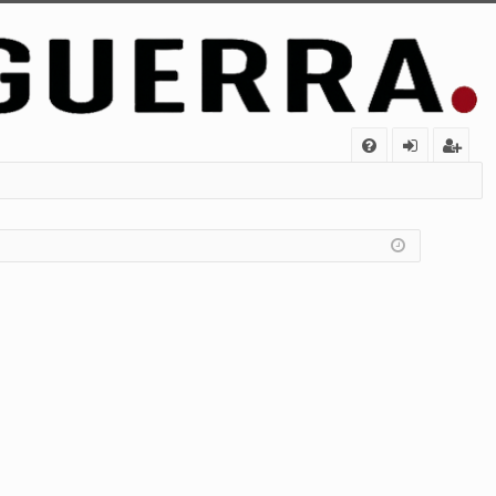
FA
de
eg
Q
nt
ist
ifi
ra
ca
rs
rs
e
e