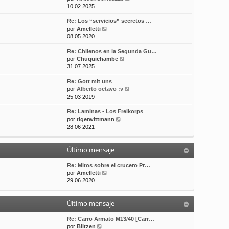
e
10 02 2025
t
m
a
r
i
e
j
Re: Los “servicios” secretos …
ú
m
n
e
V
por
Amelletti
l
o
s
e
08 05 2020
t
m
a
r
i
e
j
Re: Chilenos en la Segunda Gu…
ú
m
n
e
V
por
Chuquichambe
l
o
s
e
31 07 2025
t
m
a
r
i
e
j
Re: Gott mit uns
ú
m
n
e
V
por
Alberto octavo :v
l
o
s
e
25 03 2019
t
m
a
r
i
e
j
Re: Laminas - Los Freikorps
ú
m
n
e
V
por
tigerwittmann
l
o
s
e
28 06 2021
t
m
a
r
i
e
j
ú
m
n
e
Último mensaje
l
o
s
t
m
a
i
Re: Mitos sobre el crucero Pr…
e
j
V
m
por
Amelletti
n
e
e
o
29 06 2020
s
r
m
a
ú
e
j
Último mensaje
l
n
e
t
s
i
a
Re: Carro Armato M13/40 [Carr…
V
m
j
por
Blitzen