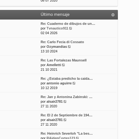
e
08 07 2020
t
m
a
r
i
e
j
ú
m
n
e
Último mensaje
l
o
s
t
m
a
i
Re: Cuaderno de dibujos de un…
e
j
m
V
por
Tvnautico911
n
e
o
e
02 04 2026
s
m
r
a
Re: Carlo Fecia di Cossato
e
ú
j
V
por
Ozymandias
n
l
e
e
13 10 2024
s
t
r
a
i
Re: Las Fortalezas Maunsell
ú
j
m
V
por
Amelletti
l
e
o
e
21 10 2021
t
m
r
i
e
Re: ¿Estaba predicho la caida…
ú
m
n
V
por
antonio aguirre
l
o
s
e
10 12 2019
t
m
a
r
i
e
j
Re: Jan y Antonina Zabinski: …
ú
m
n
e
V
por
alsair2781
l
o
s
e
27 11 2020
t
m
a
r
i
e
j
Re: El 2 de Septiembre de 194…
ú
m
n
e
V
por
alsair2781
l
o
s
e
27 11 2020
t
m
a
r
i
e
j
Re: Heinrich Severloh "La bes…
ú
m
n
e
V
por
RAidenCortes123
l
o
s