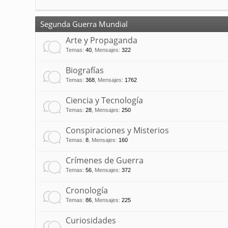
Segunda Guerra Mundial
Arte y Propaganda
Temas
:
40
,
Mensajes
:
322
Biografías
Temas
:
368
,
Mensajes
:
1762
Ciencia y Tecnología
Temas
:
28
,
Mensajes
:
250
Conspiraciones y Misterios
Temas
:
8
,
Mensajes
:
160
Crímenes de Guerra
Temas
:
56
,
Mensajes
:
372
Cronología
Temas
:
86
,
Mensajes
:
225
Curiosidades