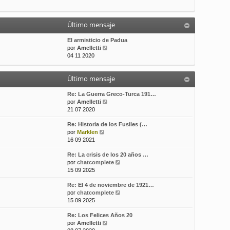
t
m
a
i
e
j
m
n
e
Último mensaje
o
s
m
a
El armisticio de Padua
e
j
V
por
Amelletti
n
e
e
04 11 2020
s
r
a
ú
j
Último mensaje
l
e
t
i
Re: La Guerra Greco-Turca 191…
m
V
por
Amelletti
o
e
21 07 2020
m
r
Re: Historia de los Fusiles (…
e
ú
V
por
Marklen
n
l
e
16 09 2021
s
t
r
a
i
Re: La crisis de los 20 años …
ú
j
m
V
por
chatcomplete
l
e
o
e
15 09 2025
t
m
r
i
e
Re: El 4 de noviembre de 1921…
ú
m
n
V
por
chatcomplete
l
o
s
e
15 09 2025
t
m
a
r
i
e
j
Re: Los Felices Años 20
ú
m
n
e
V
por
Amelletti
l
o
s