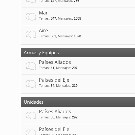
Temas
:
127
,
Mensajes
:
786
Mar
Temas
:
347
,
Mensajes
:
1035
Aire
Temas
:
361
,
Mensajes
:
1070
Armas y Equipos
Países Aliados
Temas
:
41
,
Mensajes
:
207
Países del Eje
Temas
:
54
,
Mensajes
:
319
Unidades
Países Aliados
Temas
:
55
,
Mensajes
:
292
Países del Eje