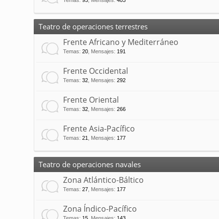
Temas
:
93
,
Mensajes
:
403
Teatro de operaciones terrestres
Frente Africano y Mediterráneo
Temas
:
20
,
Mensajes
:
191
Frente Occidental
Temas
:
32
,
Mensajes
:
292
Frente Oriental
Temas
:
32
,
Mensajes
:
266
Frente Asia-Pacífico
Temas
:
21
,
Mensajes
:
177
Teatro de operaciones navales
Zona Atlántico-Báltico
Temas
:
27
,
Mensajes
:
177
Zona Índico-Pacífico
Temas
:
15
,
Mensajes
:
143