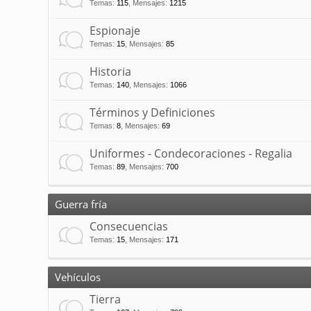
Temas
:
115
,
Mensajes
:
1215
Espionaje
Temas
:
15
,
Mensajes
:
85
Historia
Temas
:
140
,
Mensajes
:
1066
Términos y Definiciones
Temas
:
8
,
Mensajes
:
69
Uniformes - Condecoraciones - Regalia
Temas
:
89
,
Mensajes
:
700
Guerra fría
Consecuencias
Temas
:
15
,
Mensajes
:
171
Vehículos
Tierra