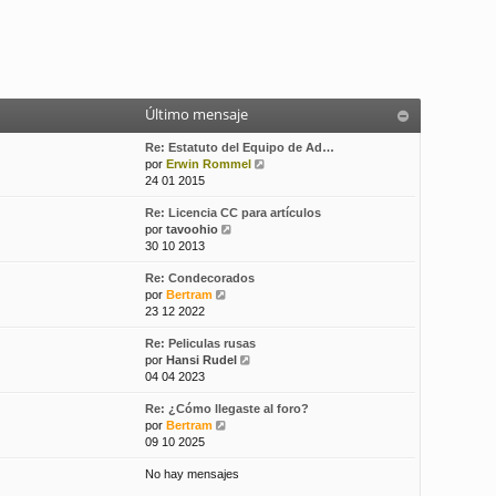
Último mensaje
Re: Estatuto del Equipo de Ad…
V
por
Erwin Rommel
e
24 01 2015
r
Re: Licencia CC para artículos
ú
V
por
tavoohio
l
e
30 10 2013
t
r
i
Re: Condecorados
ú
m
V
por
Bertram
l
o
e
23 12 2022
t
m
r
i
e
Re: Peliculas rusas
ú
m
n
V
por
Hansi Rudel
l
o
s
e
04 04 2023
t
m
a
r
i
e
j
Re: ¿Cómo llegaste al foro?
ú
m
n
e
V
por
Bertram
l
o
s
e
09 10 2025
t
m
a
r
i
e
j
No hay mensajes
ú
m
n
e
l
o
s