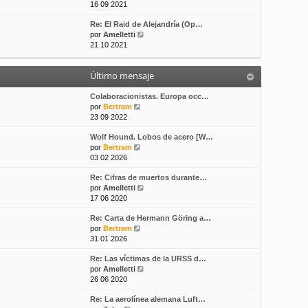
e
16 09 2021
s
t
r
a
i
Re: El Raid de Alejandría (Op…
ú
j
m
V
por
Amelletti
l
e
o
e
21 10 2021
t
m
r
i
e
ú
m
n
Último mensaje
l
o
s
t
m
a
i
Colaboracionistas. Europa occ…
e
j
V
m
por
Bertram
n
e
e
o
23 09 2022
s
r
m
a
Wolf Hound. Lobos de acero [W…
ú
e
j
V
por
Bertram
l
n
e
e
03 02 2026
t
s
r
i
a
Re: Cifras de muertos durante…
ú
m
j
V
por
Amelletti
l
o
e
e
17 06 2020
t
m
r
i
e
Re: Carta de Hermann Göring a…
ú
m
n
V
por
Bertram
l
o
s
e
31 01 2026
t
m
a
r
i
e
j
Re: Las víctimas de la URSS d…
ú
m
n
e
V
por
Amelletti
l
o
s
e
26 06 2020
t
m
a
r
i
e
j
Re: La aerolínea alemana Luft…
ú
m
n
e