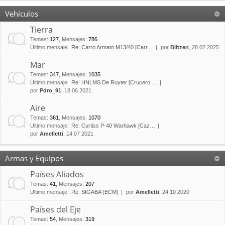
Vehículos
Tierra
Temas
:
127
,
Mensajes
:
786
Último mensaje:
Re: Carro Armato M13/40 [Carr…
por
Blitzen
, 28 02 2025
Mar
Temas
:
347
,
Mensajes
:
1035
Último mensaje:
Re: HNLMS De Ruyter [Crucero …
por
Pdro_91
, 18 06 2021
Aire
Temas
:
361
,
Mensajes
:
1070
Último mensaje:
Re: Curtiss P-40 Warhawk [Caz…
por
Amelletti
, 14 07 2021
Armas y Equipos
Países Aliados
Temas
:
41
,
Mensajes
:
207
Último mensaje:
Re: SIGABA (ECM)
por
Amelletti
, 24 10 2020
Países del Eje
Temas
:
54
,
Mensajes
:
319