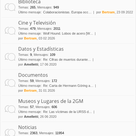
Biblioteca
Temas
:
265
,
Mensajes
:
949
Último mensaje:
Colaboracionistas. Europa occ…
por
Bertram
, 23 09 2022
Cine y Televisión
Temas
:
479
,
Mensajes
:
2011
Último mensaje:
Wolf Hound. Lobos de acero [W…
por
Bertram
, 03 02 2026
Datos y Estadísticas
Temas
:
9
,
Mensajes
:
109
Último mensaje:
Re: Cifras de muertos durante…
por
Amelletti
, 17 06 2020
Documentos
Temas
:
59
,
Mensajes
:
172
Último mensaje:
Re: Carta de Hermann Göring a…
por
Bertram
, 31 01 2026
Museos y Lugares de la 2GM
Temas
:
57
,
Mensajes
:
606
Último mensaje:
Re: Las víctimas de la URSS d…
por
Amelletti
, 26 06 2020
Noticias
Temas
:
2363
,
Mensajes
:
11954