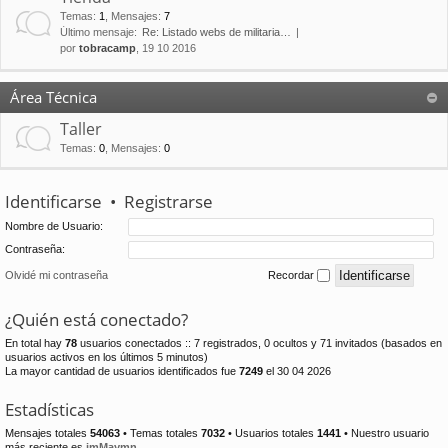
Temas
:
1
,
Mensajes
:
7
Último mensaje:
Re: Listado webs de militaria…
por
tobracamp
, 19 10 2016
Área Técnica
Taller
Temas
:
0
,
Mensajes
:
0
Identificarse
•
Registrarse
Nombre de Usuario:
Contraseña:
Olvidé mi contraseña
Recordar
¿Quién está conectado?
En total hay
78
usuarios conectados :: 7 registrados, 0 ocultos y 71 invitados (basados en
usuarios activos en los últimos 5 minutos)
La mayor cantidad de usuarios identificados fue
7249
el 30 04 2026
Estadísticas
Mensajes totales
54063
• Temas totales
7032
• Usuarios totales
1441
• Nuestro usuario
más reciente es
jmMaymn