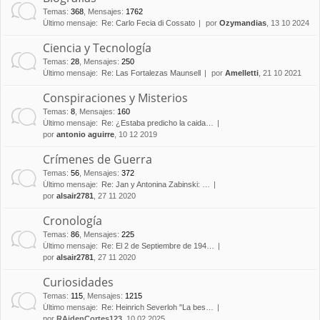
Temas
:
368
,
Mensajes
:
1762
Último mensaje:
Re: Carlo Fecia di Cossato
por
Ozymandias
, 13 10 2024
Ciencia y Tecnología
Temas
:
28
,
Mensajes
:
250
Último mensaje:
Re: Las Fortalezas Maunsell
por
Amelletti
, 21 10 2021
Conspiraciones y Misterios
Temas
:
8
,
Mensajes
:
160
Último mensaje:
Re: ¿Estaba predicho la caida…
por
antonio aguirre
, 10 12 2019
Crímenes de Guerra
Temas
:
56
,
Mensajes
:
372
Último mensaje:
Re: Jan y Antonina Zabinski: …
por
alsair2781
, 27 11 2020
Cronología
Temas
:
86
,
Mensajes
:
225
Último mensaje:
Re: El 2 de Septiembre de 194…
por
alsair2781
, 27 11 2020
Curiosidades
Temas
:
115
,
Mensajes
:
1215
Último mensaje:
Re: Heinrich Severloh "La bes…
por
RAidenCortes123
, 10 02 2025