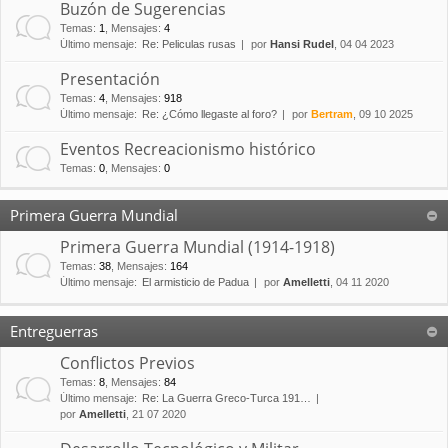
Buzón de Sugerencias
Temas
:
1
,
Mensajes
:
4
Último mensaje:
Re: Peliculas rusas
por
Hansi Rudel
, 04 04 2023
Presentación
Temas
:
4
,
Mensajes
:
918
Último mensaje:
Re: ¿Cómo llegaste al foro?
por
Bertram
, 09 10 2025
Eventos Recreacionismo histórico
Temas
:
0
,
Mensajes
:
0
Primera Guerra Mundial
Primera Guerra Mundial (1914-1918)
Temas
:
38
,
Mensajes
:
164
Último mensaje:
El armisticio de Padua
por
Amelletti
, 04 11 2020
Entreguerras
Conflictos Previos
Temas
:
8
,
Mensajes
:
84
Último mensaje:
Re: La Guerra Greco-Turca 191…
por
Amelletti
, 21 07 2020