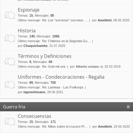
Espionaje
Temas
:
15
,
Mensajes
:
85
Último mensaje:
Re: Los “servicios” secretos …
por
Amelletti
, 08 05 2020
Historia
Temas
:
140
,
Mensajes
:
1066
Último mensaje:
Re: Chilenos en la Segunda Gu…
por
Chuquichambe
, 31 07 2025
Términos y Definiciones
Temas
:
8
,
Mensajes
:
69
Último mensaje:
Re: Gott mit uns
por
Alberto octavo :v
, 25 03 2019
Uniformes - Condecoraciones - Regalia
Temas
:
89
,
Mensajes
:
700
Último mensaje:
Re: Laminas - Los Freikorps
por
tigerwittmann
, 28 06 2021
Guerra fría
Consecuencias
Temas
:
15
,
Mensajes
:
171
Último mensaje:
Re: Mitos sobre el crucero Pr…
por
Amelletti
, 29 06 2020