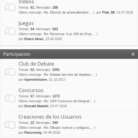
Vídeos
Temas
:
61
,
Mensajes
:
288
Último mensaje:
Re: Efectos de ametrallamient…
por
Flak_88
, 13 07 2018
Juegos
Temas
:
64
,
Mensajes
:
563
Último mensaje:
Re: Reservas "Los 300 de Drac…
por
Draco Ideas
, 23 04 2026
Participación
Club de Debate
Temas
:
52
,
Mensajes
:
2091
Último mensaje:
Re: Debate del mes de Septiem…
por
tigerwittmann
, 01 10 2017
Concursos
Temas
:
67
,
Mensajes
:
1272
Último mensaje:
Re: 100º Concurso de fotograf…
por
Donald Malarki
, 24 07 2018
Creaciones de los Usuarios
Temas
:
22
,
Mensajes
:
349
Último mensaje:
Re: Dibujos nuevos y antiguos…
por
Panzermig
, 04 09 2018