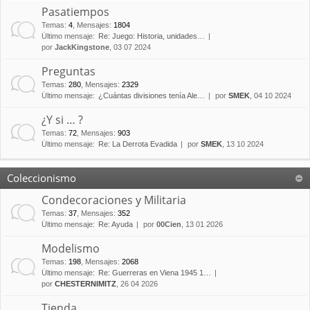
Pasatiempos
Temas
:
4
,
Mensajes
:
1804
Último mensaje:
Re: Juego: Historia, unidades…
por
JackKingstone
, 03 07 2024
Preguntas
Temas
:
280
,
Mensajes
:
2329
Último mensaje:
¿Cuántas divisiones tenía Ale…
por
SMEK
, 04 10 2024
¿Y si … ?
Temas
:
72
,
Mensajes
:
903
Último mensaje:
Re: La Derrota Evadida
por
SMEK
, 13 10 2024
Coleccionismo
Condecoraciones y Militaria
Temas
:
37
,
Mensajes
:
352
Último mensaje:
Re: Ayuda
por
00Cien
, 13 01 2026
Modelismo
Temas
:
198
,
Mensajes
:
2068
Último mensaje:
Re: Guerreras en Viena 1945 1…
por
CHESTERNIMITZ
, 26 04 2026
Tienda