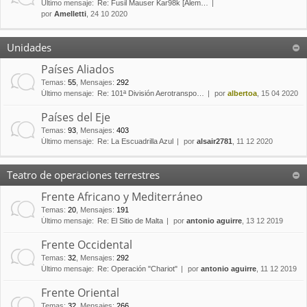
Último mensaje:
Re: Fusil Mauser Kar98k [Alem…
por
Amelletti
, 24 10 2020
Unidades
Países Aliados
Temas
:
55
,
Mensajes
:
292
Último mensaje:
Re: 101ª División Aerotranspo…
por
albertoa
, 15 04 2020
Países del Eje
Temas
:
93
,
Mensajes
:
403
Último mensaje:
Re: La Escuadrilla Azul
por
alsair2781
, 11 12 2020
Teatro de operaciones terrestres
Frente Africano y Mediterráneo
Temas
:
20
,
Mensajes
:
191
Último mensaje:
Re: El Sitio de Malta
por
antonio aguirre
, 13 12 2019
Frente Occidental
Temas
:
32
,
Mensajes
:
292
Último mensaje:
Re: Operación "Chariot"
por
antonio aguirre
, 11 12 2019
Frente Oriental
Temas
:
32
,
Mensajes
:
266