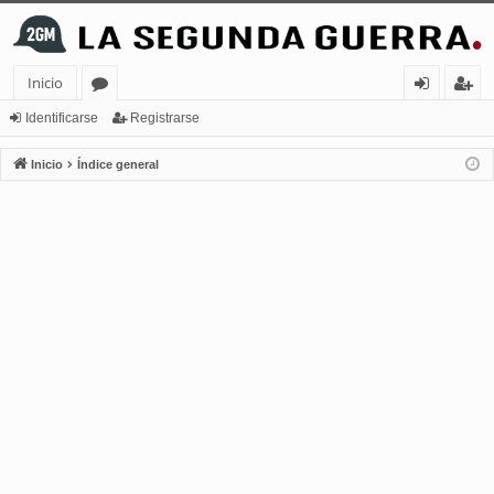
Inicio
or
de
eg
Identificarse
Registrarse
os
nt
ist
Inicio
Índice general
ifi
ra
ca
rs
rs
e
e