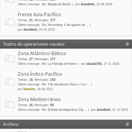
Último mensaje:
Re: Batalla de Berlín
por
Amelletti
, 14 06 2020
Frente Asia-Pacífico
Temas
:
21
,
Mensajes
:
177
Último mensaje:
Re: Hiroshima, 6 de agosto de…
por
Amelletti
, 24 10 2020
Teatro de operaciones navales
Zona Atlántico-Báltico
Temas
:
27
,
Mensajes
:
177
Último mensaje:
Re: La Patrulla del Norte
por
alsair2781
, 27 11 2020
Zona Índico-Pacífico
Temas
:
15
,
Mensajes
:
143
Último mensaje:
Re: The Murderers Row o "La l…
por
Marklen
, 16 09 2021
Zona Mediterráneo
Temas
:
16
,
Mensajes
:
59
Último mensaje:
Re: El Raid de Alejandría (Op…
por
Amelletti
, 21 10 2021
Archivo