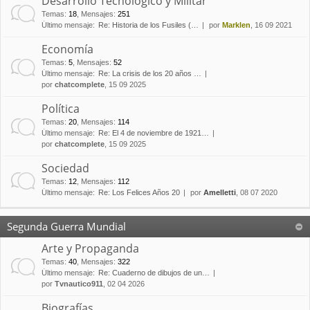
Desarrollo Tecnológico y Militar
Temas
:
18
,
Mensajes
:
251
Último mensaje:
Re: Historia de los Fusiles (…
por
Marklen
, 16 09 2021
Economía
Temas
:
5
,
Mensajes
:
52
Último mensaje:
Re: La crisis de los 20 años …
por
chatcomplete
, 15 09 2025
Política
Temas
:
20
,
Mensajes
:
114
Último mensaje:
Re: El 4 de noviembre de 1921…
por
chatcomplete
, 15 09 2025
Sociedad
Temas
:
12
,
Mensajes
:
112
Último mensaje:
Re: Los Felices Años 20
por
Amelletti
, 08 07 2020
Segunda Guerra Mundial
Arte y Propaganda
Temas
:
40
,
Mensajes
:
322
Último mensaje:
Re: Cuaderno de dibujos de un…
por
Tvnautico911
, 02 04 2026
Biografías