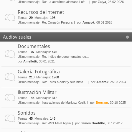
Último mensaje:
Re: La aerolínea alemana Luft…
por
Zalya
, 25 02 2026
Recursos de Internet
Temas
:
29
,
Mensajes
:
193
Último mensaje:
Re: Corazón Purpura
por
Amarok
, 08 01 2018
Audiovisuales
Documentales
Temas
:
107
,
Mensajes
:
475
Último mensaje:
Re: Índice de documentales de…
por
Amelletti
, 30 01 2021
Galería Fotográfica
Temas
:
218
,
Mensajes
:
1968
Último mensaje:
Re: Fotos a color y sus histo…
por
Amarok
, 25 03 2024
Ilustración Militar
Temas
:
144
,
Mensajes
:
312
Último mensaje:
Ilustraciones de Mariusz Kozik
por
Bertram
, 30 10 2025
Sonidos
Temas
:
45
,
Mensajes
:
146
Último mensaje:
Re: We'll Meet Again
por
James Doolittle
, 30 12 2017