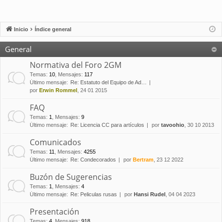
Inicio
Índice general
General
Normativa del Foro 2GM
Temas
:
10
,
Mensajes
:
117
Último mensaje:
Re: Estatuto del Equipo de Ad…
por
Erwin Rommel
, 24 01 2015
FAQ
Temas
:
1
,
Mensajes
:
9
Último mensaje:
Re: Licencia CC para artículos
por
tavoohio
, 30 10 2013
Comunicados
Temas
:
11
,
Mensajes
:
4255
Último mensaje:
Re: Condecorados
por
Bertram
, 23 12 2022
Buzón de Sugerencias
Temas
:
1
,
Mensajes
:
4
Último mensaje:
Re: Peliculas rusas
por
Hansi Rudel
, 04 04 2023
Presentación
Temas
:
4
,
Mensajes
:
918