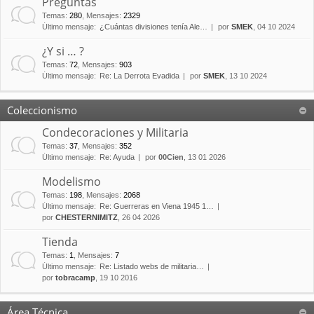
Preguntas
Temas
:
280
,
Mensajes
:
2329
Último mensaje:
¿Cuántas divisiones tenía Ale…
por
SMEK
, 04 10 2024
¿Y si … ?
Temas
:
72
,
Mensajes
:
903
Último mensaje:
Re: La Derrota Evadida
por
SMEK
, 13 10 2024
Coleccionismo
Condecoraciones y Militaria
Temas
:
37
,
Mensajes
:
352
Último mensaje:
Re: Ayuda
por
00Cien
, 13 01 2026
Modelismo
Temas
:
198
,
Mensajes
:
2068
Último mensaje:
Re: Guerreras en Viena 1945 1…
por
CHESTERNIMITZ
, 26 04 2026
Tienda
Temas
:
1
,
Mensajes
:
7
Último mensaje:
Re: Listado webs de militaria…
por
tobracamp
, 19 10 2016
Área Técnica