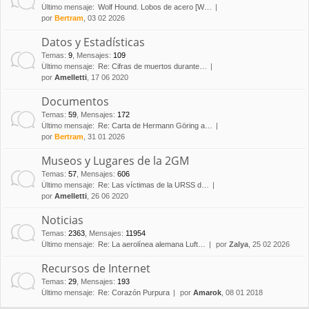
Último mensaje:
Wolf Hound. Lobos de acero [W…
por
Bertram
, 03 02 2026
Datos y Estadísticas
Temas
:
9
,
Mensajes
:
109
Último mensaje:
Re: Cifras de muertos durante…
por
Amelletti
, 17 06 2020
Documentos
Temas
:
59
,
Mensajes
:
172
Último mensaje:
Re: Carta de Hermann Göring a…
por
Bertram
, 31 01 2026
Museos y Lugares de la 2GM
Temas
:
57
,
Mensajes
:
606
Último mensaje:
Re: Las víctimas de la URSS d…
por
Amelletti
, 26 06 2020
Noticias
Temas
:
2363
,
Mensajes
:
11954
Último mensaje:
Re: La aerolínea alemana Luft…
por
Zalya
, 25 02 2026
Recursos de Internet
Temas
:
29
,
Mensajes
:
193
Último mensaje:
Re: Corazón Purpura
por
Amarok
, 08 01 2018