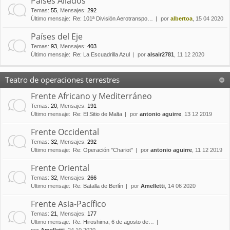
Países Aliados
Temas
:
55
,
Mensajes
:
292
Último mensaje:
Re: 101ª División Aerotranspo…
por
albertoa
, 15 04 2020
Países del Eje
Temas
:
93
,
Mensajes
:
403
Último mensaje:
Re: La Escuadrilla Azul
por
alsair2781
, 11 12 2020
Teatro de operaciones terrestres
Frente Africano y Mediterráneo
Temas
:
20
,
Mensajes
:
191
Último mensaje:
Re: El Sitio de Malta
por
antonio aguirre
, 13 12 2019
Frente Occidental
Temas
:
32
,
Mensajes
:
292
Último mensaje:
Re: Operación "Chariot"
por
antonio aguirre
, 11 12 2019
Frente Oriental
Temas
:
32
,
Mensajes
:
266
Último mensaje:
Re: Batalla de Berlín
por
Amelletti
, 14 06 2020
Frente Asia-Pacífico
Temas
:
21
,
Mensajes
:
177
Último mensaje:
Re: Hiroshima, 6 de agosto de…