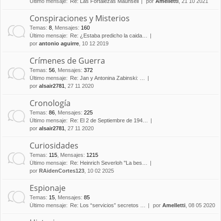
Último mensaje:
Re: Las Fortalezas Maunsell
por
Amelletti
, 21 10 2021
Conspiraciones y Misterios
Temas
:
8
,
Mensajes
:
160
Último mensaje:
Re: ¿Estaba predicho la caida…
por
antonio aguirre
, 10 12 2019
Crímenes de Guerra
Temas
:
56
,
Mensajes
:
372
Último mensaje:
Re: Jan y Antonina Zabinski: …
por
alsair2781
, 27 11 2020
Cronología
Temas
:
86
,
Mensajes
:
225
Último mensaje:
Re: El 2 de Septiembre de 194…
por
alsair2781
, 27 11 2020
Curiosidades
Temas
:
115
,
Mensajes
:
1215
Último mensaje:
Re: Heinrich Severloh "La bes…
por
RAidenCortes123
, 10 02 2025
Espionaje
Temas
:
15
,
Mensajes
:
85
Último mensaje:
Re: Los “servicios” secretos …
por
Amelletti
, 08 05 2020