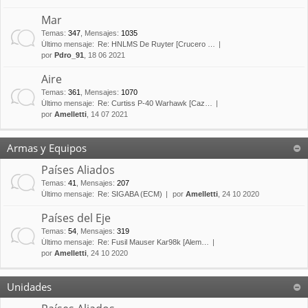
Mar
Temas
:
347
,
Mensajes
:
1035
Último mensaje:
Re: HNLMS De Ruyter [Crucero …
por
Pdro_91
, 18 06 2021
Aire
Temas
:
361
,
Mensajes
:
1070
Último mensaje:
Re: Curtiss P-40 Warhawk [Caz…
por
Amelletti
, 14 07 2021
Armas y Equipos
Países Aliados
Temas
:
41
,
Mensajes
:
207
Último mensaje:
Re: SIGABA (ECM)
por
Amelletti
, 24 10 2020
Países del Eje
Temas
:
54
,
Mensajes
:
319
Último mensaje:
Re: Fusil Mauser Kar98k [Alem…
por
Amelletti
, 24 10 2020
Unidades