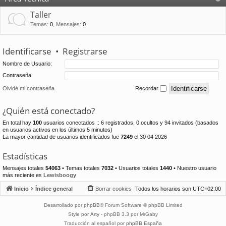
Taller
Temas
:
0
,
Mensajes
:
0
Identificarse
•
Registrarse
Nombre de Usuario:
Contraseña:
Olvidé mi contraseña
Recordar
¿Quién está conectado?
En total hay
100
usuarios conectados :: 6 registrados, 0 ocultos y 94 invitados (basados
en usuarios activos en los últimos 5 minutos)
La mayor cantidad de usuarios identificados fue
7249
el 30 04 2026
Estadísticas
Mensajes totales
54063
• Temas totales
7032
• Usuarios totales
1440
• Nuestro usuario
más reciente es
Lewisboogy
Inicio
Índice general
Borrar cookies
Todos los horarios son
UTC+02:00
Desarrollado por
phpBB
® Forum Software © phpBB Limited
Style por
Arty
- phpBB 3.3 por MrGaby
Traducción al español por
phpBB España