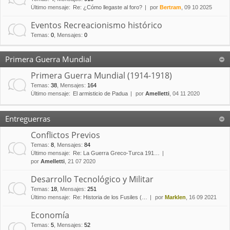
Último mensaje:
Re: ¿Cómo llegaste al foro?
por
Bertram
, 09 10 2025
Eventos Recreacionismo histórico
Temas
:
0
,
Mensajes
:
0
Primera Guerra Mundial
Primera Guerra Mundial (1914-1918)
Temas
:
38
,
Mensajes
:
164
Último mensaje:
El armisticio de Padua
por
Amelletti
, 04 11 2020
Entreguerras
Conflictos Previos
Temas
:
8
,
Mensajes
:
84
Último mensaje:
Re: La Guerra Greco-Turca 191…
por
Amelletti
, 21 07 2020
Desarrollo Tecnológico y Militar
Temas
:
18
,
Mensajes
:
251
Último mensaje:
Re: Historia de los Fusiles (…
por
Marklen
, 16 09 2021
Economía
Temas
:
5
,
Mensajes
:
52