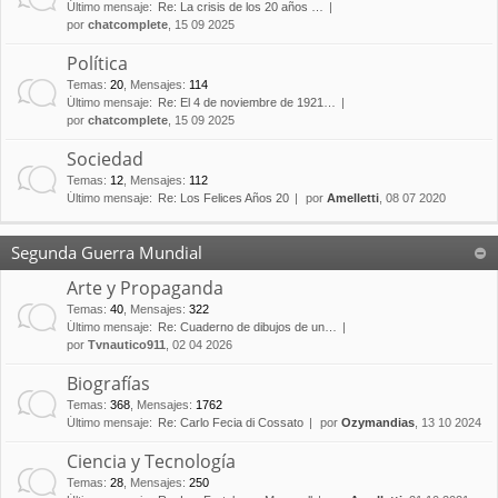
Último mensaje:
Re: La crisis de los 20 años …
por
chatcomplete
, 15 09 2025
Política
Temas
:
20
,
Mensajes
:
114
Último mensaje:
Re: El 4 de noviembre de 1921…
por
chatcomplete
, 15 09 2025
Sociedad
Temas
:
12
,
Mensajes
:
112
Último mensaje:
Re: Los Felices Años 20
por
Amelletti
, 08 07 2020
Segunda Guerra Mundial
Arte y Propaganda
Temas
:
40
,
Mensajes
:
322
Último mensaje:
Re: Cuaderno de dibujos de un…
por
Tvnautico911
, 02 04 2026
Biografías
Temas
:
368
,
Mensajes
:
1762
Último mensaje:
Re: Carlo Fecia di Cossato
por
Ozymandias
, 13 10 2024
Ciencia y Tecnología
Temas
:
28
,
Mensajes
:
250