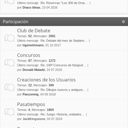
Último mensaje:
Re: Reservas "Los 300 de Drac…
por
Draco Ideas
, 23 04 2026
Participación
Club de Debate
Temas
:
52
,
Mensajes
:
2091
Último mensaje:
Re: Debate del mes de Septiem…
por
tigerwittmann
, 01 10 2017
Concursos
Temas
:
67
,
Mensajes
:
1272
Último mensaje:
Re: 100º Concurso de fotograf…
por
Donald Malarki
, 24 07 2018
Creaciones de los Usuarios
Temas
:
22
,
Mensajes
:
349
Último mensaje:
Re: Dibujos nuevos y antiguos…
por
Panzermig
, 04 09 2018
Pasatiempos
Temas
:
4
,
Mensajes
:
1804
Último mensaje:
Re: Juego: Historia, unidades…
por
JackKingstone
, 03 07 2024