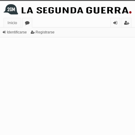
Inicio
or
de
eg
Identificarse
Registrarse
os
nt
ist
ifi
ra
ca
rs
rs
e
e