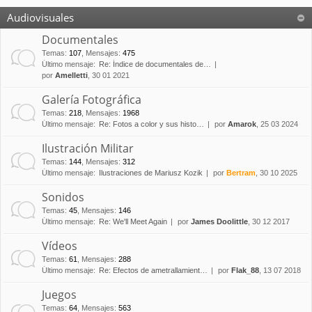
Audiovisuales
Documentales
Temas
:
107
,
Mensajes
:
475
Último mensaje:
Re: Índice de documentales de…
por
Amelletti
, 30 01 2021
Galería Fotográfica
Temas
:
218
,
Mensajes
:
1968
Último mensaje:
Re: Fotos a color y sus histo…
por
Amarok
, 25 03 2024
Ilustración Militar
Temas
:
144
,
Mensajes
:
312
Último mensaje:
Ilustraciones de Mariusz Kozik
por
Bertram
, 30 10 2025
Sonidos
Temas
:
45
,
Mensajes
:
146
Último mensaje:
Re: We'll Meet Again
por
James Doolittle
, 30 12 2017
Vídeos
Temas
:
61
,
Mensajes
:
288
Último mensaje:
Re: Efectos de ametrallamient…
por
Flak_88
, 13 07 2018
Juegos
Temas
:
64
,
Mensajes
:
563