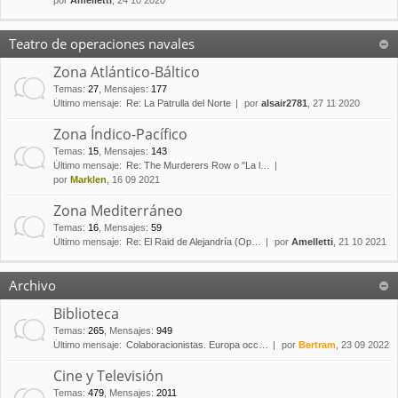
por
Amelletti
, 24 10 2020
Teatro de operaciones navales
Zona Atlántico-Báltico
Temas
:
27
,
Mensajes
:
177
Último mensaje:
Re: La Patrulla del Norte
por
alsair2781
, 27 11 2020
Zona Índico-Pacífico
Temas
:
15
,
Mensajes
:
143
Último mensaje:
Re: The Murderers Row o "La l…
por
Marklen
, 16 09 2021
Zona Mediterráneo
Temas
:
16
,
Mensajes
:
59
Último mensaje:
Re: El Raid de Alejandría (Op…
por
Amelletti
, 21 10 2021
Archivo
Biblioteca
Temas
:
265
,
Mensajes
:
949
Último mensaje:
Colaboracionistas. Europa occ…
por
Bertram
, 23 09 2022
Cine y Televisión
Temas
:
479
,
Mensajes
:
2011