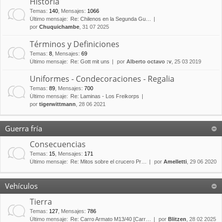
Historia
Temas
:
140
,
Mensajes
:
1066
Último mensaje:
Re: Chilenos en la Segunda Gu…
por
Chuquichambe
, 31 07 2025
Términos y Definiciones
Temas
:
8
,
Mensajes
:
69
Último mensaje:
Re: Gott mit uns
por
Alberto octavo :v
, 25 03 2019
Uniformes - Condecoraciones - Regalia
Temas
:
89
,
Mensajes
:
700
Último mensaje:
Re: Laminas - Los Freikorps
por
tigerwittmann
, 28 06 2021
Guerra fría
Consecuencias
Temas
:
15
,
Mensajes
:
171
Último mensaje:
Re: Mitos sobre el crucero Pr…
por
Amelletti
, 29 06 2020
Vehículos
Tierra
Temas
:
127
,
Mensajes
:
786
Último mensaje:
Re: Carro Armato M13/40 [Carr…
por
Blitzen
, 28 02 2025