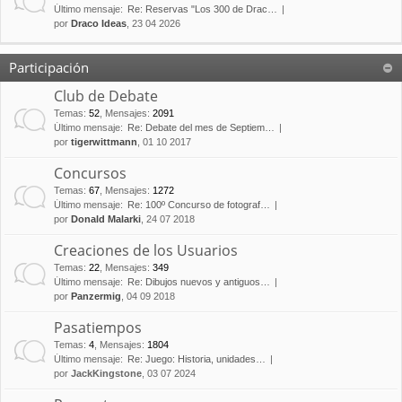
Último mensaje:
Re: Reservas "Los 300 de Drac…
por
Draco Ideas
, 23 04 2026
Participación
Club de Debate
Temas
:
52
,
Mensajes
:
2091
Último mensaje:
Re: Debate del mes de Septiem…
por
tigerwittmann
, 01 10 2017
Concursos
Temas
:
67
,
Mensajes
:
1272
Último mensaje:
Re: 100º Concurso de fotograf…
por
Donald Malarki
, 24 07 2018
Creaciones de los Usuarios
Temas
:
22
,
Mensajes
:
349
Último mensaje:
Re: Dibujos nuevos y antiguos…
por
Panzermig
, 04 09 2018
Pasatiempos
Temas
:
4
,
Mensajes
:
1804
Último mensaje:
Re: Juego: Historia, unidades…
por
JackKingstone
, 03 07 2024