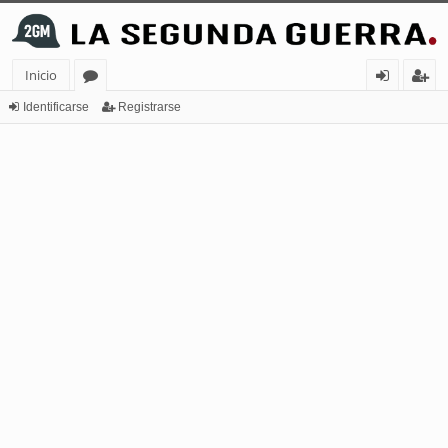
Inicio
or
de
eg
Identificarse
Registrarse
os
nt
ist
ifi
ra
ca
rs
rs
e
e