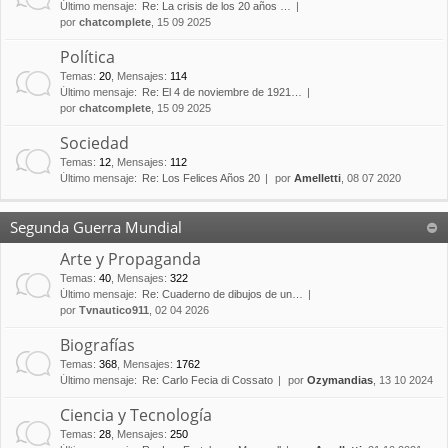
Último mensaje:
Re: La crisis de los 20 años …
por
chatcomplete
, 15 09 2025
Política
Temas
:
20
,
Mensajes
:
114
Último mensaje:
Re: El 4 de noviembre de 1921…
por
chatcomplete
, 15 09 2025
Sociedad
Temas
:
12
,
Mensajes
:
112
Último mensaje:
Re: Los Felices Años 20
por
Amelletti
, 08 07 2020
Segunda Guerra Mundial
Arte y Propaganda
Temas
:
40
,
Mensajes
:
322
Último mensaje:
Re: Cuaderno de dibujos de un…
por
Tvnautico911
, 02 04 2026
Biografías
Temas
:
368
,
Mensajes
:
1762
Último mensaje:
Re: Carlo Fecia di Cossato
por
Ozymandias
, 13 10 2024
Ciencia y Tecnología
Temas
:
28
,
Mensajes
:
250