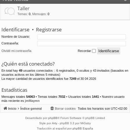
Taller
Temas
:
0
,
Mensajes
:
0
Identificarse
•
Registrarse
Nombre de Usuario:
Contraseña:
Olvidé mi contraseña
Recordar
¿Quién está conectado?
En total hay
49
usuarios conectados :: 6 registrados, 0 ocultos y 43 invitados (basados en
usuarios activos en los últimos 5 minutos)
La mayor cantidad de usuarios identificados fue
7249
el 30 04 2026
Estadísticas
Mensajes totales
54063
• Temas totales
7032
• Usuarios totales
1441
• Nuestro usuario
más reciente es
jmMaymn
Inicio
Índice general
Borrar cookies
Todos los horarios son
UTC+02:00
Desarrollado por
phpBB
® Forum Software © phpBB Limited
Style por
Arty
- phpBB 3.3 por MrGaby
Traducción al español por
phpBB España