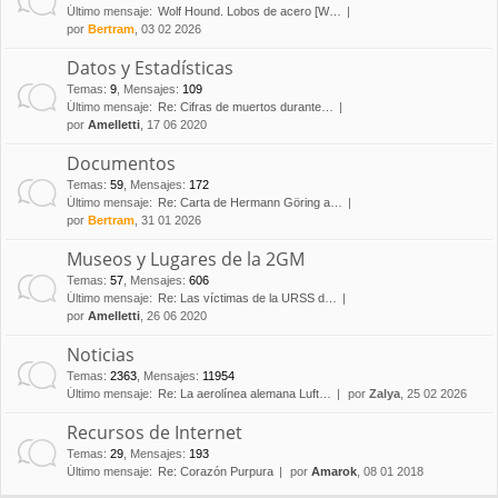
Último mensaje:
Wolf Hound. Lobos de acero [W…
por
Bertram
, 03 02 2026
Datos y Estadísticas
Temas
:
9
,
Mensajes
:
109
Último mensaje:
Re: Cifras de muertos durante…
por
Amelletti
, 17 06 2020
Documentos
Temas
:
59
,
Mensajes
:
172
Último mensaje:
Re: Carta de Hermann Göring a…
por
Bertram
, 31 01 2026
Museos y Lugares de la 2GM
Temas
:
57
,
Mensajes
:
606
Último mensaje:
Re: Las víctimas de la URSS d…
por
Amelletti
, 26 06 2020
Noticias
Temas
:
2363
,
Mensajes
:
11954
Último mensaje:
Re: La aerolínea alemana Luft…
por
Zalya
, 25 02 2026
Recursos de Internet
Temas
:
29
,
Mensajes
:
193
Último mensaje:
Re: Corazón Purpura
por
Amarok
, 08 01 2018