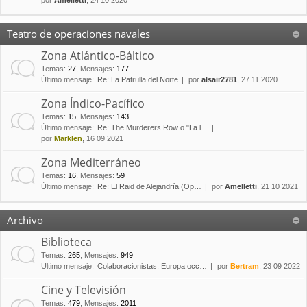
por
Amelletti
, 24 10 2020
Teatro de operaciones navales
Zona Atlántico-Báltico
Temas
:
27
,
Mensajes
:
177
Último mensaje:
Re: La Patrulla del Norte
por
alsair2781
, 27 11 2020
Zona Índico-Pacífico
Temas
:
15
,
Mensajes
:
143
Último mensaje:
Re: The Murderers Row o "La l…
por
Marklen
, 16 09 2021
Zona Mediterráneo
Temas
:
16
,
Mensajes
:
59
Último mensaje:
Re: El Raid de Alejandría (Op…
por
Amelletti
, 21 10 2021
Archivo
Biblioteca
Temas
:
265
,
Mensajes
:
949
Último mensaje:
Colaboracionistas. Europa occ…
por
Bertram
, 23 09 2022
Cine y Televisión
Temas
:
479
,
Mensajes
:
2011