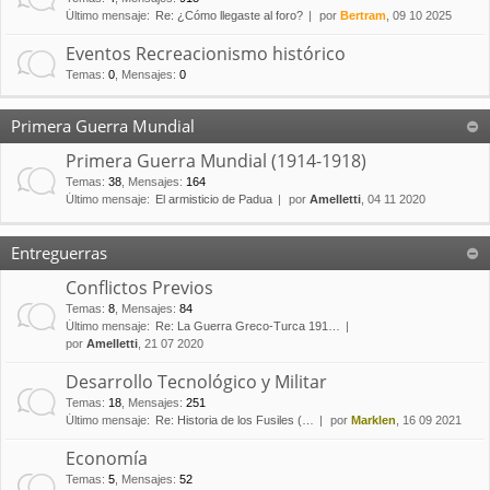
Último mensaje:
Re: ¿Cómo llegaste al foro?
por
Bertram
, 09 10 2025
Eventos Recreacionismo histórico
Temas
:
0
,
Mensajes
:
0
Primera Guerra Mundial
Primera Guerra Mundial (1914-1918)
Temas
:
38
,
Mensajes
:
164
Último mensaje:
El armisticio de Padua
por
Amelletti
, 04 11 2020
Entreguerras
Conflictos Previos
Temas
:
8
,
Mensajes
:
84
Último mensaje:
Re: La Guerra Greco-Turca 191…
por
Amelletti
, 21 07 2020
Desarrollo Tecnológico y Militar
Temas
:
18
,
Mensajes
:
251
Último mensaje:
Re: Historia de los Fusiles (…
por
Marklen
, 16 09 2021
Economía
Temas
:
5
,
Mensajes
:
52