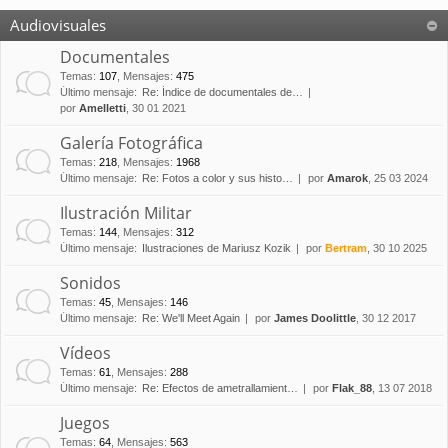
Audiovisuales
Documentales
Temas
:
107
,
Mensajes
:
475
Último mensaje:
Re: Índice de documentales de…
por
Amelletti
, 30 01 2021
Galería Fotográfica
Temas
:
218
,
Mensajes
:
1968
Último mensaje:
Re: Fotos a color y sus histo…
por
Amarok
, 25 03 2024
Ilustración Militar
Temas
:
144
,
Mensajes
:
312
Último mensaje:
Ilustraciones de Mariusz Kozik
por
Bertram
, 30 10 2025
Sonidos
Temas
:
45
,
Mensajes
:
146
Último mensaje:
Re: We'll Meet Again
por
James Doolittle
, 30 12 2017
Vídeos
Temas
:
61
,
Mensajes
:
288
Último mensaje:
Re: Efectos de ametrallamient…
por
Flak_88
, 13 07 2018
Juegos
Temas
:
64
,
Mensajes
:
563