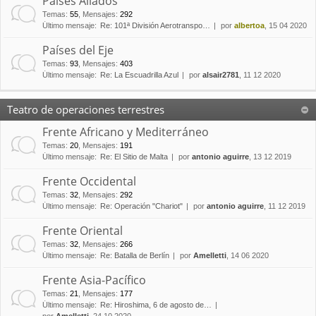
Países Aliados
Temas
:
55
,
Mensajes
:
292
Último mensaje:
Re: 101ª División Aerotranspo…
por
albertoa
, 15 04 2020
Países del Eje
Temas
:
93
,
Mensajes
:
403
Último mensaje:
Re: La Escuadrilla Azul
por
alsair2781
, 11 12 2020
Teatro de operaciones terrestres
Frente Africano y Mediterráneo
Temas
:
20
,
Mensajes
:
191
Último mensaje:
Re: El Sitio de Malta
por
antonio aguirre
, 13 12 2019
Frente Occidental
Temas
:
32
,
Mensajes
:
292
Último mensaje:
Re: Operación "Chariot"
por
antonio aguirre
, 11 12 2019
Frente Oriental
Temas
:
32
,
Mensajes
:
266
Último mensaje:
Re: Batalla de Berlín
por
Amelletti
, 14 06 2020
Frente Asia-Pacífico
Temas
:
21
,
Mensajes
:
177
Último mensaje:
Re: Hiroshima, 6 de agosto de…