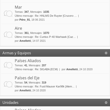
Mar
Temas
:
347
,
Mensajes
:
1035
Último mensaje:
Re: HNLMS De Ruyter [Crucero …
por
Pdro_91
, 18 06 2021
Aire
Temas
:
361
,
Mensajes
:
1070
Último mensaje:
Re: Curtiss P-40 Warhawk [Caz…
por
Amelletti
, 14 07 2021
Armas y Equipos
Países Aliados
Temas
:
41
,
Mensajes
:
207
Último mensaje:
Re: SIGABA (ECM)
por
Amelletti
, 24 10 2020
Países del Eje
Temas
:
54
,
Mensajes
:
319
Último mensaje:
Re: Fusil Mauser Kar98k [Alem…
por
Amelletti
, 24 10 2020
Unidades