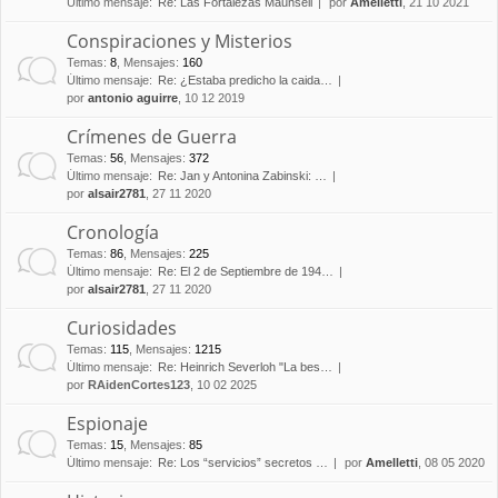
Último mensaje:
Re: Las Fortalezas Maunsell
por
Amelletti
, 21 10 2021
Conspiraciones y Misterios
Temas
:
8
,
Mensajes
:
160
Último mensaje:
Re: ¿Estaba predicho la caida…
por
antonio aguirre
, 10 12 2019
Crímenes de Guerra
Temas
:
56
,
Mensajes
:
372
Último mensaje:
Re: Jan y Antonina Zabinski: …
por
alsair2781
, 27 11 2020
Cronología
Temas
:
86
,
Mensajes
:
225
Último mensaje:
Re: El 2 de Septiembre de 194…
por
alsair2781
, 27 11 2020
Curiosidades
Temas
:
115
,
Mensajes
:
1215
Último mensaje:
Re: Heinrich Severloh "La bes…
por
RAidenCortes123
, 10 02 2025
Espionaje
Temas
:
15
,
Mensajes
:
85
Último mensaje:
Re: Los “servicios” secretos …
por
Amelletti
, 08 05 2020