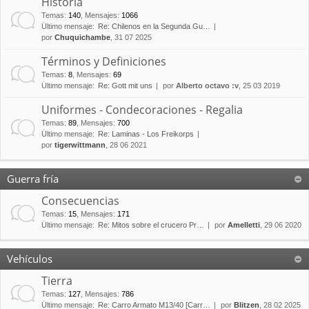
Historia
Temas
:
140
,
Mensajes
:
1066
Último mensaje:
Re: Chilenos en la Segunda Gu…
por
Chuquichambe
, 31 07 2025
Términos y Definiciones
Temas
:
8
,
Mensajes
:
69
Último mensaje:
Re: Gott mit uns
por
Alberto octavo :v
, 25 03 2019
Uniformes - Condecoraciones - Regalia
Temas
:
89
,
Mensajes
:
700
Último mensaje:
Re: Laminas - Los Freikorps
por
tigerwittmann
, 28 06 2021
Guerra fría
Consecuencias
Temas
:
15
,
Mensajes
:
171
Último mensaje:
Re: Mitos sobre el crucero Pr…
por
Amelletti
, 29 06 2020
Vehículos
Tierra
Temas
:
127
,
Mensajes
:
786
Último mensaje:
Re: Carro Armato M13/40 [Carr…
por
Blitzen
, 28 02 2025