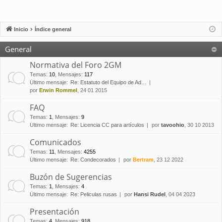
Inicio
Índice general
General
Normativa del Foro 2GM
Temas
:
10
,
Mensajes
:
117
Último mensaje:
Re: Estatuto del Equipo de Ad…
por
Erwin Rommel
, 24 01 2015
FAQ
Temas
:
1
,
Mensajes
:
9
Último mensaje:
Re: Licencia CC para artículos
por
tavoohio
, 30 10 2013
Comunicados
Temas
:
11
,
Mensajes
:
4255
Último mensaje:
Re: Condecorados
por
Bertram
, 23 12 2022
Buzón de Sugerencias
Temas
:
1
,
Mensajes
:
4
Último mensaje:
Re: Peliculas rusas
por
Hansi Rudel
, 04 04 2023
Presentación
Temas
:
4
,
Mensajes
:
918