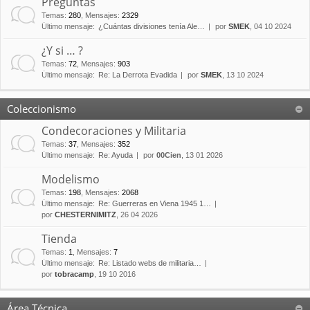
Preguntas
Temas
:
280
,
Mensajes
:
2329
Último mensaje:
¿Cuántas divisiones tenía Ale…
por
SMEK
, 04 10 2024
¿Y si … ?
Temas
:
72
,
Mensajes
:
903
Último mensaje:
Re: La Derrota Evadida
por
SMEK
, 13 10 2024
Coleccionismo
Condecoraciones y Militaria
Temas
:
37
,
Mensajes
:
352
Último mensaje:
Re: Ayuda
por
00Cien
, 13 01 2026
Modelismo
Temas
:
198
,
Mensajes
:
2068
Último mensaje:
Re: Guerreras en Viena 1945 1…
por
CHESTERNIMITZ
, 26 04 2026
Tienda
Temas
:
1
,
Mensajes
:
7
Último mensaje:
Re: Listado webs de militaria…
por
tobracamp
, 19 10 2016
Área Técnica