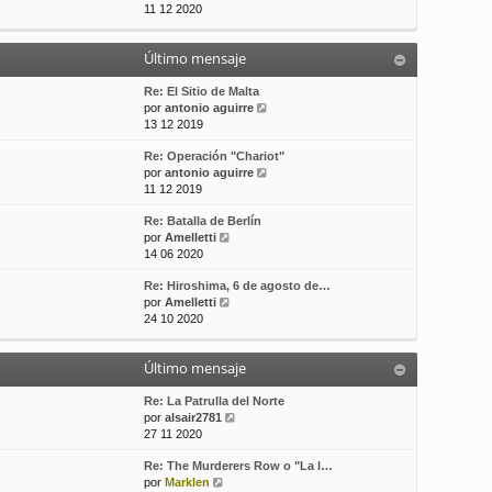
e
11 12 2020
t
s
r
i
a
ú
m
j
Último mensaje
l
o
e
t
m
i
Re: El Sitio de Malta
e
m
V
por
antonio aguirre
n
o
e
13 12 2019
s
m
r
a
Re: Operación "Chariot"
e
ú
j
V
por
antonio aguirre
n
l
e
e
11 12 2019
s
t
r
a
i
Re: Batalla de Berlín
ú
j
m
V
por
Amelletti
l
e
o
e
14 06 2020
t
m
r
i
e
Re: Hiroshima, 6 de agosto de…
ú
m
n
V
por
Amelletti
l
o
s
e
24 10 2020
t
m
a
r
i
e
j
ú
m
n
e
Último mensaje
l
o
s
t
m
a
i
Re: La Patrulla del Norte
e
j
m
V
por
alsair2781
n
e
o
e
27 11 2020
s
m
r
a
Re: The Murderers Row o "La l…
e
ú
j
V
por
Marklen
n
l
e