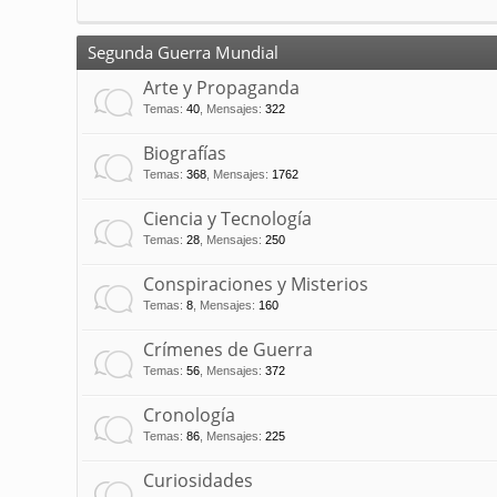
Segunda Guerra Mundial
Arte y Propaganda
Temas
:
40
,
Mensajes
:
322
Biografías
Temas
:
368
,
Mensajes
:
1762
Ciencia y Tecnología
Temas
:
28
,
Mensajes
:
250
Conspiraciones y Misterios
Temas
:
8
,
Mensajes
:
160
Crímenes de Guerra
Temas
:
56
,
Mensajes
:
372
Cronología
Temas
:
86
,
Mensajes
:
225
Curiosidades