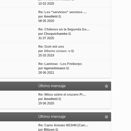
e
10 02 2025
t
m
a
r
i
e
j
Re: Los “servicios” secretos …
ú
m
n
e
V
por
Amelletti
l
o
s
e
08 05 2020
t
m
a
r
i
e
j
Re: Chilenos en la Segunda Gu…
ú
m
n
e
V
por
Chuquichambe
l
o
s
e
31 07 2025
t
m
a
r
i
e
j
Re: Gott mit uns
ú
m
n
e
V
por
Alberto octavo :v
l
o
s
e
25 03 2019
t
m
a
r
i
e
j
Re: Laminas - Los Freikorps
ú
m
n
e
V
por
tigerwittmann
l
o
s
e
28 06 2021
t
m
a
r
i
e
j
ú
m
n
e
Último mensaje
l
o
s
t
m
a
i
Re: Mitos sobre el crucero Pr…
e
j
V
m
por
Amelletti
n
e
e
o
29 06 2020
s
r
m
a
ú
e
j
Último mensaje
l
n
e
t
s
i
a
Re: Carro Armato M13/40 [Carr…
V
m
j
por
Blitzen