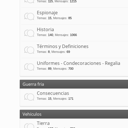
Temas
:
115
,
Mensajes
:
1215
Espionaje
Temas
:
15
,
Mensajes
:
85
Historia
Temas
:
140
,
Mensajes
:
1066
Términos y Definiciones
Temas
:
8
,
Mensajes
:
69
Uniformes - Condecoraciones - Regalia
Temas
:
89
,
Mensajes
:
700
Guerra fría
Consecuencias
Temas
:
15
,
Mensajes
:
171
Vehículos
Tierra