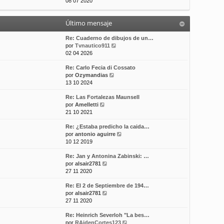
e
08 07 2020
t
m
a
r
i
e
j
ú
m
n
e
Último mensaje
l
o
s
t
m
a
i
Re: Cuaderno de dibujos de un…
e
j
m
V
por
Tvnautico911
n
e
o
e
02 04 2026
s
m
r
a
Re: Carlo Fecia di Cossato
e
ú
j
V
por
Ozymandias
n
l
e
e
13 10 2024
s
t
r
a
i
Re: Las Fortalezas Maunsell
ú
j
m
V
por
Amelletti
l
e
o
e
21 10 2021
t
m
r
i
e
Re: ¿Estaba predicho la caida…
ú
m
n
V
por
antonio aguirre
l
o
s
e
10 12 2019
t
m
a
r
i
e
j
Re: Jan y Antonina Zabinski: …
ú
m
n
e
V
por
alsair2781
l
o
s
e
27 11 2020
t
m
a
r
i
e
j
Re: El 2 de Septiembre de 194…
ú
m
n
e
V
por
alsair2781
l
o
s
e
27 11 2020
t
m
a
r
i
e
j
Re: Heinrich Severloh "La bes…
ú
m
n
e
V
por
RAidenCortes123
l
o
s