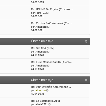
e
o
e
28 02 2025
r
m
Re: HNLMS De Ruyter [Crucero …
ú
e
V
por
Pdro_91
l
n
e
18 06 2021
t
s
r
i
a
Re: Curtiss P-40 Warhawk [Caz…
ú
m
j
V
por
Amelletti
l
o
e
e
14 07 2021
t
m
r
i
e
ú
m
n
Último mensaje
l
o
s
t
m
a
i
Re: SIGABA (ECM)
e
j
m
V
por
Amelletti
n
e
o
e
24 10 2020
s
m
r
a
Re: Fusil Mauser Kar98k [Alem…
e
ú
j
V
por
Amelletti
n
l
e
e
24 10 2020
s
t
r
a
i
ú
j
m
Último mensaje
l
e
o
t
m
i
Re: 101ª División Aerotranspo…
e
V
m
por
albertoa
n
e
o
15 04 2020
s
r
m
a
Re: La Escuadrilla Azul
ú
e
j
V
por
alsair2781
l
n
e