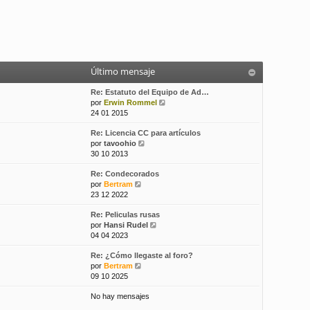
Último mensaje
Re: Estatuto del Equipo de Ad…
V
por
Erwin Rommel
e
24 01 2015
r
Re: Licencia CC para artículos
ú
V
por
tavoohio
l
e
30 10 2013
t
r
i
Re: Condecorados
ú
m
V
por
Bertram
l
o
e
23 12 2022
t
m
r
i
e
Re: Peliculas rusas
ú
m
n
V
por
Hansi Rudel
l
o
s
e
04 04 2023
t
m
a
r
i
e
j
Re: ¿Cómo llegaste al foro?
ú
m
n
e
V
por
Bertram
l
o
s
e
09 10 2025
t
m
a
r
i
e
j
No hay mensajes
ú
m
n
e
l
o
s