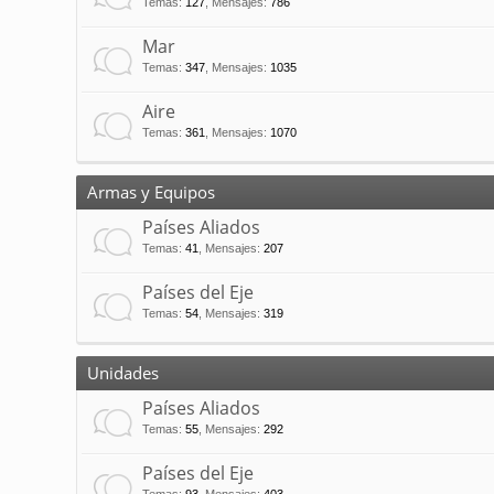
Temas
:
127
,
Mensajes
:
786
Mar
Temas
:
347
,
Mensajes
:
1035
Aire
Temas
:
361
,
Mensajes
:
1070
Armas y Equipos
Países Aliados
Temas
:
41
,
Mensajes
:
207
Países del Eje
Temas
:
54
,
Mensajes
:
319
Unidades
Países Aliados
Temas
:
55
,
Mensajes
:
292
Países del Eje