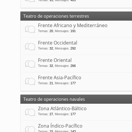
Temas
:
93
,
Mensajes
:
403
Teatro de operaciones terrestres
Frente Africano y Mediterráneo
Temas
:
20
,
Mensajes
:
191
Frente Occidental
Temas
:
32
,
Mensajes
:
292
Frente Oriental
Temas
:
32
,
Mensajes
:
266
Frente Asia-Pacífico
Temas
:
21
,
Mensajes
:
177
Teatro de operaciones navales
Zona Atlántico-Báltico
Temas
:
27
,
Mensajes
:
177
Zona Índico-Pacífico
Temas
:
15
,
Mensajes
:
143