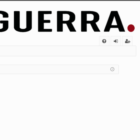
FA
de
eg
Q
nt
ist
ifi
ra
ca
rs
rs
e
e