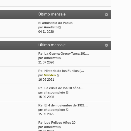
t
m
a
i
e
j
m
n
e
Último mensaje
o
s
m
a
El armisticio de Padua
e
j
V
por
Amelletti
n
e
e
04 11 2020
s
r
a
ú
j
Último mensaje
l
e
t
i
Re: La Guerra Greco-Turca 191…
m
V
por
Amelletti
o
e
21 07 2020
m
r
Re: Historia de los Fusiles (…
e
ú
V
por
Marklen
n
l
e
16 09 2021
s
t
r
a
i
Re: La crisis de los 20 años …
ú
j
m
V
por
chatcomplete
l
e
o
e
15 09 2025
t
m
r
i
e
Re: El 4 de noviembre de 1921…
ú
m
n
V
por
chatcomplete
l
o
s
e
15 09 2025
t
m
a
r
i
e
j
Re: Los Felices Años 20
ú
m
n
e
V
por
Amelletti
l
o
s