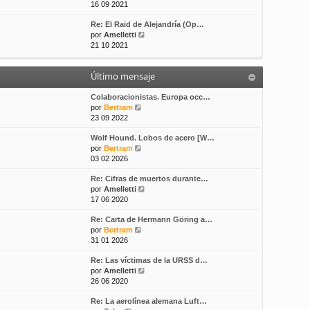
e
16 09 2021
s
t
r
a
i
Re: El Raid de Alejandría (Op…
ú
j
m
V
por
Amelletti
l
e
o
e
21 10 2021
t
m
r
i
e
ú
m
n
Último mensaje
l
o
s
t
m
a
i
Colaboracionistas. Europa occ…
e
j
V
m
por
Bertram
n
e
e
o
23 09 2022
s
r
m
a
Wolf Hound. Lobos de acero [W…
ú
e
j
V
por
Bertram
l
n
e
e
03 02 2026
t
s
r
i
a
Re: Cifras de muertos durante…
ú
m
j
V
por
Amelletti
l
o
e
e
17 06 2020
t
m
r
i
e
Re: Carta de Hermann Göring a…
ú
m
n
V
por
Bertram
l
o
s
e
31 01 2026
t
m
a
r
i
e
j
Re: Las víctimas de la URSS d…
ú
m
n
e
V
por
Amelletti
l
o
s
e
26 06 2020
t
m
a
r
i
e
j
Re: La aerolínea alemana Luft…
ú
m
n
e