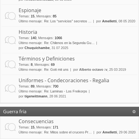
Espionaje
Temas
:
15
,
Mensajes
:
85
Último mensaje:
Re: Los “servicios” secretos …
por
Amelletti
, 08 05 2020
Historia
Temas
:
140
,
Mensajes
:
1066
Último mensaje:
Re: Chilenos en la Segunda Gu…
por
Chuquichambe
, 31 07 2025
Términos y Definiciones
Temas
:
8
,
Mensajes
:
69
Último mensaje:
Re: Gott mit uns
por
Alberto octavo :v
, 25 03 2019
Uniformes - Condecoraciones - Regalia
Temas
:
89
,
Mensajes
:
700
Último mensaje:
Re: Laminas - Los Freikorps
por
tigerwittmann
, 28 06 2021
Guerra fría
Consecuencias
Temas
:
15
,
Mensajes
:
171
Último mensaje:
Re: Mitos sobre el crucero Pr…
por
Amelletti
, 29 06 2020