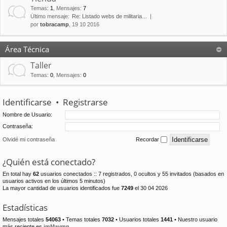
Temas
:
1
,
Mensajes
:
7
Último mensaje:
Re: Listado webs de militaria…
por
tobracamp
, 19 10 2016
Área Técnica
Taller
Temas
:
0
,
Mensajes
:
0
Identificarse
•
Registrarse
Nombre de Usuario:
Contraseña:
Olvidé mi contraseña
Recordar
¿Quién está conectado?
En total hay
62
usuarios conectados :: 7 registrados, 0 ocultos y 55 invitados (basados en
usuarios activos en los últimos 5 minutos)
La mayor cantidad de usuarios identificados fue
7249
el 30 04 2026
Estadísticas
Mensajes totales
54063
• Temas totales
7032
• Usuarios totales
1441
• Nuestro usuario
más reciente es
jmMaymn