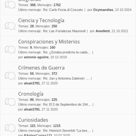
Temas
:
368
,
Mensajes
:
1762
Último mensaje:
Re: Carlo Fecia di Cossato
por
Ozymandias
, 13 10 2024
Ciencia y Tecnología
Temas
:
28
,
Mensajes
:
250
Último mensaje:
Re: Las Fortalezas Maunsell
por
Amelletti
, 21 10 2021
Conspiraciones y Misterios
Temas
:
8
,
Mensajes
:
160
Último mensaje:
Re: ¿Estaba predicho la caida…
por
antonio aguirre
, 10 12 2019
Crímenes de Guerra
Temas
:
56
,
Mensajes
:
372
Último mensaje:
Re: Jan y Antonina Zabinski: …
por
alsair2781
, 27 11 2020
Cronología
Temas
:
86
,
Mensajes
:
225
Último mensaje:
Re: El 2 de Septiembre de 194…
por
alsair2781
, 27 11 2020
Curiosidades
Temas
:
115
,
Mensajes
:
1215
Último mensaje:
Re: Heinrich Severloh "La bes…
por
RAidenCortes123
, 10 02 2025