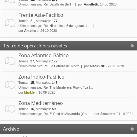
Último mensaje:
Re: Batalla de Berlín
por
Amelletti
, 14 06 2020
Frente Asia-Pacífico
Temas
:
21
,
Mensajes
:
177
Último mensaje:
Re: Hiroshima, 6 de agosto de…
por
Amelletti
, 24 10 2020
Teatro de operaciones navales
Zona Atlántico-Báltico
Temas
:
27
,
Mensajes
:
177
Último mensaje:
Re: La Patrulla del Norte
por
alsair2781
, 27 11 2020
Zona Índico-Pacífico
Temas
:
15
,
Mensajes
:
143
Último mensaje:
Re: The Murderers Row o "La l…
por
Marklen
, 16 09 2021
Zona Mediterráneo
Temas
:
16
,
Mensajes
:
59
Último mensaje:
Re: El Raid de Alejandría (Op…
por
Amelletti
, 21 10 2021
Archivo