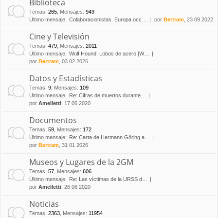
Biblioteca
Temas
:
265
,
Mensajes
:
949
Último mensaje:
Colaboracionistas. Europa occ…
por
Bertram
, 23 09 2022
Cine y Televisión
Temas
:
479
,
Mensajes
:
2011
Último mensaje:
Wolf Hound. Lobos de acero [W…
por
Bertram
, 03 02 2026
Datos y Estadísticas
Temas
:
9
,
Mensajes
:
109
Último mensaje:
Re: Cifras de muertos durante…
por
Amelletti
, 17 06 2020
Documentos
Temas
:
59
,
Mensajes
:
172
Último mensaje:
Re: Carta de Hermann Göring a…
por
Bertram
, 31 01 2026
Museos y Lugares de la 2GM
Temas
:
57
,
Mensajes
:
606
Último mensaje:
Re: Las víctimas de la URSS d…
por
Amelletti
, 26 06 2020
Noticias
Temas
:
2363
,
Mensajes
:
11954