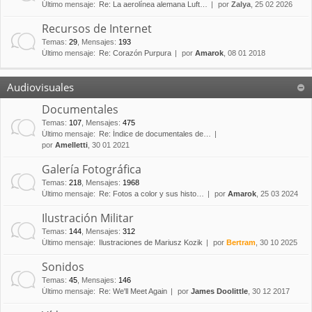
Último mensaje:
Re: La aerolínea alemana Luft…
por
Zalya
, 25 02 2026
Recursos de Internet
Temas
:
29
,
Mensajes
:
193
Último mensaje:
Re: Corazón Purpura
por
Amarok
, 08 01 2018
Audiovisuales
Documentales
Temas
:
107
,
Mensajes
:
475
Último mensaje:
Re: Índice de documentales de…
por
Amelletti
, 30 01 2021
Galería Fotográfica
Temas
:
218
,
Mensajes
:
1968
Último mensaje:
Re: Fotos a color y sus histo…
por
Amarok
, 25 03 2024
Ilustración Militar
Temas
:
144
,
Mensajes
:
312
Último mensaje:
Ilustraciones de Mariusz Kozik
por
Bertram
, 30 10 2025
Sonidos
Temas
:
45
,
Mensajes
:
146
Último mensaje:
Re: We'll Meet Again
por
James Doolittle
, 30 12 2017