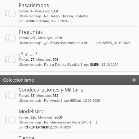
Pasatiempos
Temas
:
4
,
Mensajes
:
1804
Último mensaje:
Re: Juego: Historia, unidades…
por
JackKingstone
, 03 07 2024
Preguntas
Temas
:
280
,
Mensajes
:
2329
Último mensaje:
¿Cuántas divisiones tenía Ale…
por
SMEK
, 04 10 2024
¿Y si … ?
Temas
:
72
,
Mensajes
:
903
Último mensaje:
Re: La Derrota Evadida
por
SMEK
, 13 10 2024
Coleccionismo
Condecoraciones y Militaria
Temas
:
37
,
Mensajes
:
352
Último mensaje:
Re: Ayuda
por
00Cien
, 13 01 2026
Modelismo
Temas
:
198
,
Mensajes
:
2068
Último mensaje:
Re: Guerreras en Viena 1945 1…
por
CHESTERNIMITZ
, 26 04 2026
Tienda