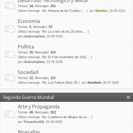
Desarrollo Tecnológico y Militar
Temas
:
18
,
Mensajes
:
251
Último mensaje:
Re: Historia de los Fusiles (…
por
Marklen
, 16 09 2021
Economía
Temas
:
5
,
Mensajes
:
52
Último mensaje:
Re: La crisis de los 20 años …
por
chatcomplete
, 15 09 2025
Política
Temas
:
20
,
Mensajes
:
114
Último mensaje:
Re: El 4 de noviembre de 1921…
por
chatcomplete
, 15 09 2025
Sociedad
Temas
:
12
,
Mensajes
:
112
Último mensaje:
Re: Los Felices Años 20
por
Amelletti
, 08 07 2020
Segunda Guerra Mundial
Arte y Propaganda
Temas
:
40
,
Mensajes
:
322
Último mensaje:
Re: Cuaderno de dibujos de un…
por
Tvnautico911
, 02 04 2026
Biografías