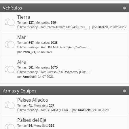
Vehículos
Tierra
Temas
:
127
,
Mensajes
:
786
Último mensaje:
Re: Carro Armato M13/40 [Carr…
por
Blitzen
, 28 02 2025
Mar
Temas
:
347
,
Mensajes
:
1035
Último mensaje:
Re: HNLMS De Ruyter [Crucero …
por
Pdro_91
, 18 06 2021
Aire
Temas
:
361
,
Mensajes
:
1070
Último mensaje:
Re: Curtiss P-40 Warhawk [Caz…
por
Amelletti
, 14 07 2021
Armas y Equipos
Países Aliados
Temas
:
41
,
Mensajes
:
207
Último mensaje:
Re: SIGABA (ECM)
por
Amelletti
, 24 10 2020
Países del Eje
Temas
:
54
,
Mensajes
:
319