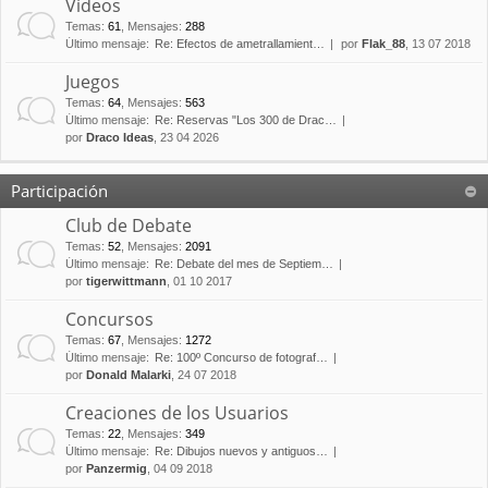
Vídeos
Temas
:
61
,
Mensajes
:
288
Último mensaje:
Re: Efectos de ametrallamient…
por
Flak_88
, 13 07 2018
Juegos
Temas
:
64
,
Mensajes
:
563
Último mensaje:
Re: Reservas "Los 300 de Drac…
por
Draco Ideas
, 23 04 2026
Participación
Club de Debate
Temas
:
52
,
Mensajes
:
2091
Último mensaje:
Re: Debate del mes de Septiem…
por
tigerwittmann
, 01 10 2017
Concursos
Temas
:
67
,
Mensajes
:
1272
Último mensaje:
Re: 100º Concurso de fotograf…
por
Donald Malarki
, 24 07 2018
Creaciones de los Usuarios
Temas
:
22
,
Mensajes
:
349
Último mensaje:
Re: Dibujos nuevos y antiguos…
por
Panzermig
, 04 09 2018