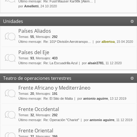
Último mensaje:
Re: Fusil Mauser Kar98k [Alem…
por
Amelletti
, 24 10 2020
Unidades
Países Aliados
Temas
:
55
,
Mensajes
:
292
Último mensaje:
Re: 101ª División Aerotranspo…
por
albertoa
, 15 04 2020
Países del Eje
Temas
:
93
,
Mensajes
:
403
Último mensaje:
Re: La Escuadrilla Azul
por
alsair2781
, 11 12 2020
Teatro de operaciones terrestres
Frente Africano y Mediterráneo
Temas
:
20
,
Mensajes
:
191
Último mensaje:
Re: El Sitio de Malta
por
antonio aguirre
, 13 12 2019
Frente Occidental
Temas
:
32
,
Mensajes
:
292
Último mensaje:
Re: Operación "Chariot"
por
antonio aguirre
, 11 12 2019
Frente Oriental
Temas
:
32
,
Mensajes
:
266