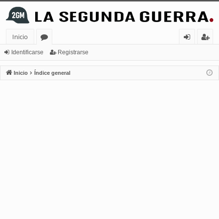
Inicio
or
de
eg
Identificarse
Registrarse
os
nt
ist
Inicio
Índice general
ifi
ra
ca
rs
rs
e
e