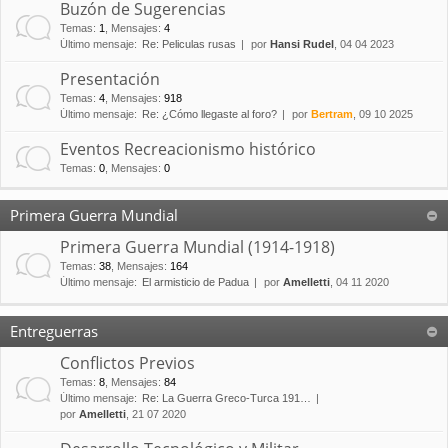
Buzón de Sugerencias
Temas
:
1
,
Mensajes
:
4
Último mensaje:
Re: Peliculas rusas
por
Hansi Rudel
, 04 04 2023
Presentación
Temas
:
4
,
Mensajes
:
918
Último mensaje:
Re: ¿Cómo llegaste al foro?
por
Bertram
, 09 10 2025
Eventos Recreacionismo histórico
Temas
:
0
,
Mensajes
:
0
Primera Guerra Mundial
Primera Guerra Mundial (1914-1918)
Temas
:
38
,
Mensajes
:
164
Último mensaje:
El armisticio de Padua
por
Amelletti
, 04 11 2020
Entreguerras
Conflictos Previos
Temas
:
8
,
Mensajes
:
84
Último mensaje:
Re: La Guerra Greco-Turca 191…
por
Amelletti
, 21 07 2020