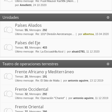
Último mensaje:
Re: Fusil Mauser Kar98k [Alem…
por
Amelletti
, 24 10 2020
Unidades
Países Aliados
Temas
:
55
,
Mensajes
:
292
Último mensaje:
Re: 101ª División Aerotranspo…
por
albertoa
, 15 04 2020
Países del Eje
Temas
:
93
,
Mensajes
:
403
Último mensaje:
Re: La Escuadrilla Azul
por
alsair2781
, 11 12 2020
Teatro de operaciones terrestres
Frente Africano y Mediterráneo
Temas
:
20
,
Mensajes
:
191
Último mensaje:
Re: El Sitio de Malta
por
antonio aguirre
, 13 12 2019
Frente Occidental
Temas
:
32
,
Mensajes
:
292
Último mensaje:
Re: Operación "Chariot"
por
antonio aguirre
, 11 12 2019
Frente Oriental
Temas
:
32
,
Mensajes
:
266