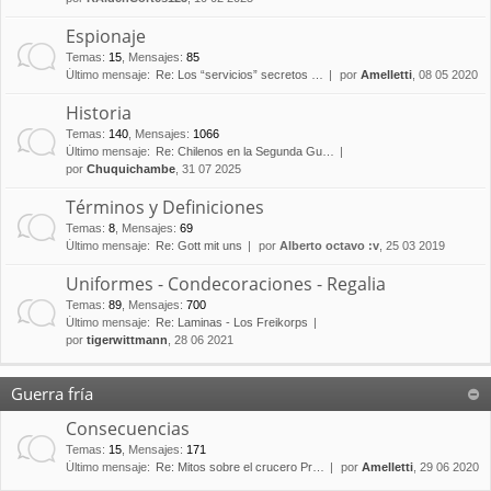
Espionaje
Temas
:
15
,
Mensajes
:
85
Último mensaje:
Re: Los “servicios” secretos …
por
Amelletti
, 08 05 2020
Historia
Temas
:
140
,
Mensajes
:
1066
Último mensaje:
Re: Chilenos en la Segunda Gu…
por
Chuquichambe
, 31 07 2025
Términos y Definiciones
Temas
:
8
,
Mensajes
:
69
Último mensaje:
Re: Gott mit uns
por
Alberto octavo :v
, 25 03 2019
Uniformes - Condecoraciones - Regalia
Temas
:
89
,
Mensajes
:
700
Último mensaje:
Re: Laminas - Los Freikorps
por
tigerwittmann
, 28 06 2021
Guerra fría
Consecuencias
Temas
:
15
,
Mensajes
:
171
Último mensaje:
Re: Mitos sobre el crucero Pr…
por
Amelletti
, 29 06 2020