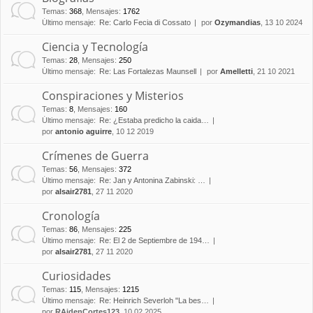
Temas
:
368
,
Mensajes
:
1762
Último mensaje:
Re: Carlo Fecia di Cossato
por
Ozymandias
, 13 10 2024
Ciencia y Tecnología
Temas
:
28
,
Mensajes
:
250
Último mensaje:
Re: Las Fortalezas Maunsell
por
Amelletti
, 21 10 2021
Conspiraciones y Misterios
Temas
:
8
,
Mensajes
:
160
Último mensaje:
Re: ¿Estaba predicho la caida…
por
antonio aguirre
, 10 12 2019
Crímenes de Guerra
Temas
:
56
,
Mensajes
:
372
Último mensaje:
Re: Jan y Antonina Zabinski: …
por
alsair2781
, 27 11 2020
Cronología
Temas
:
86
,
Mensajes
:
225
Último mensaje:
Re: El 2 de Septiembre de 194…
por
alsair2781
, 27 11 2020
Curiosidades
Temas
:
115
,
Mensajes
:
1215
Último mensaje:
Re: Heinrich Severloh "La bes…
por
RAidenCortes123
, 10 02 2025