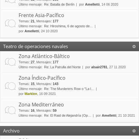
Último mensaje:
Re: Batalla de Berlín
por
Amelletti
, 14 06 2020
Frente Asia-Pacífico
Temas
:
21
,
Mensajes
:
177
Último mensaje:
Re: Hiroshima, 6 de agosto de…
por
Amelletti
, 24 10 2020
Teatro de operaciones navales
Zona Atlántico-Báltico
Temas
:
27
,
Mensajes
:
177
Último mensaje:
Re: La Patrulla del Norte
por
alsair2781
, 27 11 2020
Zona Índico-Pacífico
Temas
:
15
,
Mensajes
:
143
Último mensaje:
Re: The Murderers Row o "La l…
por
Marklen
, 16 09 2021
Zona Mediterráneo
Temas
:
16
,
Mensajes
:
59
Último mensaje:
Re: El Raid de Alejandría (Op…
por
Amelletti
, 21 10 2021
Archivo