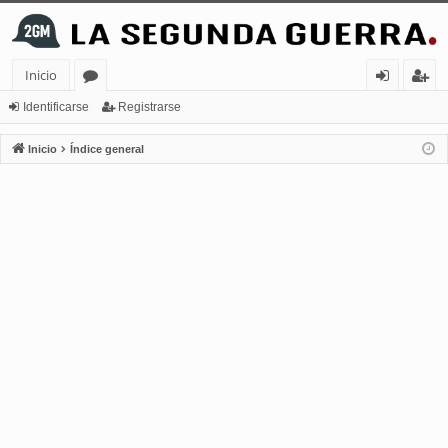
Inicio
or
de
eg
Identificarse
Registrarse
os
nt
ist
Inicio
Índice general
ifi
ra
ca
rs
rs
e
e