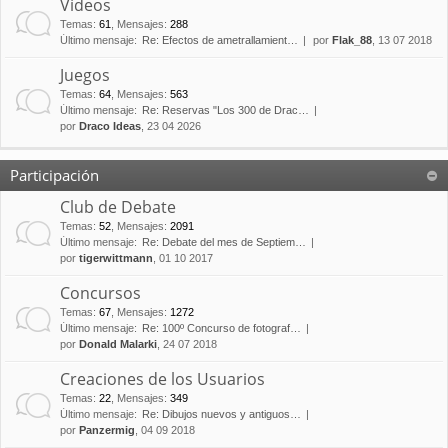
Vídeos
Temas
:
61
,
Mensajes
:
288
Último mensaje:
Re: Efectos de ametrallamient…
por
Flak_88
, 13 07 2018
Juegos
Temas
:
64
,
Mensajes
:
563
Último mensaje:
Re: Reservas "Los 300 de Drac…
por
Draco Ideas
, 23 04 2026
Participación
Club de Debate
Temas
:
52
,
Mensajes
:
2091
Último mensaje:
Re: Debate del mes de Septiem…
por
tigerwittmann
, 01 10 2017
Concursos
Temas
:
67
,
Mensajes
:
1272
Último mensaje:
Re: 100º Concurso de fotograf…
por
Donald Malarki
, 24 07 2018
Creaciones de los Usuarios
Temas
:
22
,
Mensajes
:
349
Último mensaje:
Re: Dibujos nuevos y antiguos…
por
Panzermig
, 04 09 2018