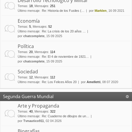
Desarrollo Tecnológico y Militar
Temas
:
18
,
Mensajes
:
251
Último mensaje:
Re: Historia de los Fusiles (…
por
Marklen
, 16 09 2021
Economía
Temas
:
5
,
Mensajes
:
52
Último mensaje:
Re: La crisis de los 20 años …
por
chatcomplete
, 15 09 2025
Política
Temas
:
20
,
Mensajes
:
114
Último mensaje:
Re: El 4 de noviembre de 1921…
por
chatcomplete
, 15 09 2025
Sociedad
Temas
:
12
,
Mensajes
:
112
Último mensaje:
Re: Los Felices Años 20
por
Amelletti
, 08 07 2020
Segunda Guerra Mundial
Arte y Propaganda
Temas
:
40
,
Mensajes
:
322
Último mensaje:
Re: Cuaderno de dibujos de un…
por
Tvnautico911
, 02 04 2026
Biografías