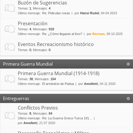
Buzón de Sugerencias
Temas
:
1
,
Mensajes
:
4
Último mensaje:
Re: Peliculas rusas
por
Hansi Rudel
, 04 04 2023
Presentación
Temas
:
4
,
Mensajes
:
918
Último mensaje:
Re: ¿Cómo llegaste al foro?
por
Bertram
, 09 10 2025
Eventos Recreacionismo histórico
Temas
:
0
,
Mensajes
:
0
Primera Guerra Mundial
Primera Guerra Mundial (1914-1918)
Temas
:
38
,
Mensajes
:
164
Último mensaje:
El armisticio de Padua
por
Amelletti
, 04 11 2020
Entreguerras
Conflictos Previos
Temas
:
8
,
Mensajes
:
84
Último mensaje:
Re: La Guerra Greco-Turca 191…
por
Amelletti
, 21 07 2020