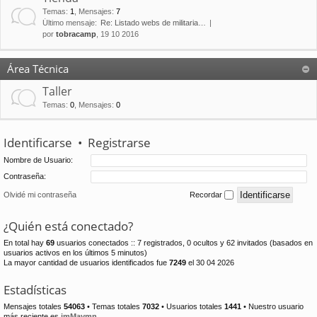
Temas
:
1
,
Mensajes
:
7
Último mensaje:
Re: Listado webs de militaria…
por
tobracamp
, 19 10 2016
Área Técnica
Taller
Temas
:
0
,
Mensajes
:
0
Identificarse
•
Registrarse
Nombre de Usuario:
Contraseña:
Olvidé mi contraseña
Recordar
¿Quién está conectado?
En total hay
69
usuarios conectados :: 7 registrados, 0 ocultos y 62 invitados (basados en
usuarios activos en los últimos 5 minutos)
La mayor cantidad de usuarios identificados fue
7249
el 30 04 2026
Estadísticas
Mensajes totales
54063
• Temas totales
7032
• Usuarios totales
1441
• Nuestro usuario
más reciente es
jmMaymn