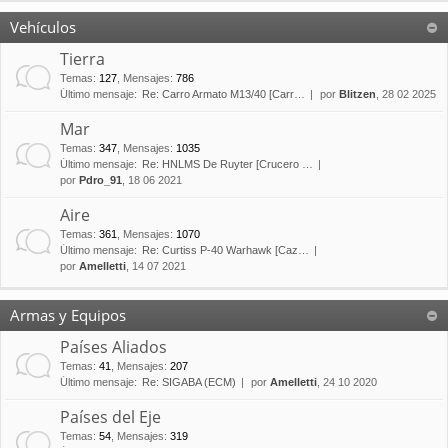
Vehículos
Tierra
Temas
:
127
,
Mensajes
:
786
Último mensaje:
Re: Carro Armato M13/40 [Carr…
por
Blitzen
, 28 02 2025
Mar
Temas
:
347
,
Mensajes
:
1035
Último mensaje:
Re: HNLMS De Ruyter [Crucero …
por
Pdro_91
, 18 06 2021
Aire
Temas
:
361
,
Mensajes
:
1070
Último mensaje:
Re: Curtiss P-40 Warhawk [Caz…
por
Amelletti
, 14 07 2021
Armas y Equipos
Países Aliados
Temas
:
41
,
Mensajes
:
207
Último mensaje:
Re: SIGABA (ECM)
por
Amelletti
, 24 10 2020
Países del Eje
Temas
:
54
,
Mensajes
:
319