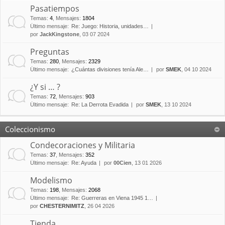
Pasatiempos
Temas
:
4
,
Mensajes
:
1804
Último mensaje:
Re: Juego: Historia, unidades…
por
JackKingstone
, 03 07 2024
Preguntas
Temas
:
280
,
Mensajes
:
2329
Último mensaje:
¿Cuántas divisiones tenía Ale…
por
SMEK
, 04 10 2024
¿Y si … ?
Temas
:
72
,
Mensajes
:
903
Último mensaje:
Re: La Derrota Evadida
por
SMEK
, 13 10 2024
Coleccionismo
Condecoraciones y Militaria
Temas
:
37
,
Mensajes
:
352
Último mensaje:
Re: Ayuda
por
00Cien
, 13 01 2026
Modelismo
Temas
:
198
,
Mensajes
:
2068
Último mensaje:
Re: Guerreras en Viena 1945 1…
por
CHESTERNIMITZ
, 26 04 2026
Tienda