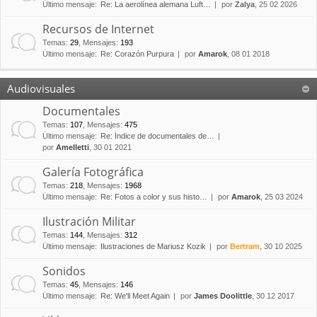
Último mensaje:
Re: La aerolínea alemana Luft…
por
Zalya
, 25 02 2026
Recursos de Internet
Temas
:
29
,
Mensajes
:
193
Último mensaje:
Re: Corazón Purpura
por
Amarok
, 08 01 2018
Audiovisuales
Documentales
Temas
:
107
,
Mensajes
:
475
Último mensaje:
Re: Índice de documentales de…
por
Amelletti
, 30 01 2021
Galería Fotográfica
Temas
:
218
,
Mensajes
:
1968
Último mensaje:
Re: Fotos a color y sus histo…
por
Amarok
, 25 03 2024
Ilustración Militar
Temas
:
144
,
Mensajes
:
312
Último mensaje:
Ilustraciones de Mariusz Kozik
por
Bertram
, 30 10 2025
Sonidos
Temas
:
45
,
Mensajes
:
146
Último mensaje:
Re: We'll Meet Again
por
James Doolittle
, 30 12 2017