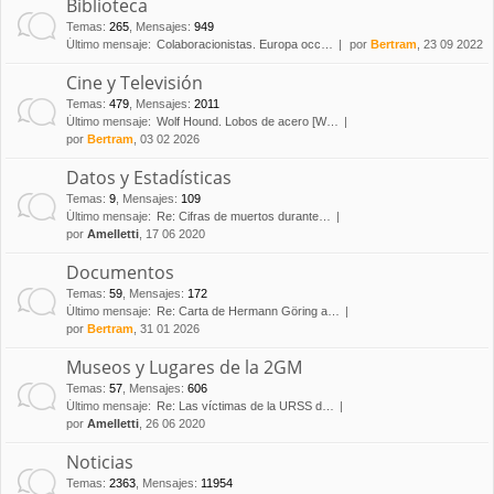
Biblioteca
Temas
:
265
,
Mensajes
:
949
Último mensaje:
Colaboracionistas. Europa occ…
por
Bertram
, 23 09 2022
Cine y Televisión
Temas
:
479
,
Mensajes
:
2011
Último mensaje:
Wolf Hound. Lobos de acero [W…
por
Bertram
, 03 02 2026
Datos y Estadísticas
Temas
:
9
,
Mensajes
:
109
Último mensaje:
Re: Cifras de muertos durante…
por
Amelletti
, 17 06 2020
Documentos
Temas
:
59
,
Mensajes
:
172
Último mensaje:
Re: Carta de Hermann Göring a…
por
Bertram
, 31 01 2026
Museos y Lugares de la 2GM
Temas
:
57
,
Mensajes
:
606
Último mensaje:
Re: Las víctimas de la URSS d…
por
Amelletti
, 26 06 2020
Noticias
Temas
:
2363
,
Mensajes
:
11954